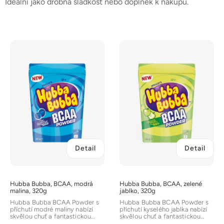
Ideální jako drobná sladkost nebo doplněk k nákupu.
V
ý
p
i
s
p
r
o
d
Detail
Detail
u
k
t
Hubba Bubba, BCAA, modrá
Hubba Bubba, BCAA, zelené
ů
malina, 320g
jablko, 320g
Hubba Bubba BCAA Powder s
Hubba Bubba BCAA Powder s
příchutí modré maliny nabízí
příchutí kyselého jablka nabízí
skvělou chuť a fantastickou
skvělou chuť a fantastickou
výživu. Jedná se o BCAA...
výživu. Jedná se o BCAA...