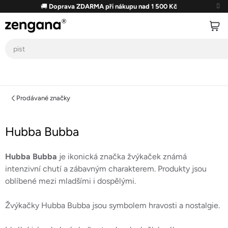
Přejít
🚚
Doprava ZDARMA při nákupu nad 1 500 Kč
na
obsah
Prodávané značky
Hubba Bubba
Hubba Bubba
je ikonická značka žvýkaček známá
intenzivní chutí a zábavným charakterem. Produkty jsou
oblíbené mezi mladšími i dospělými.
Žvýkačky Hubba Bubba jsou symbolem hravosti a nostalgie.