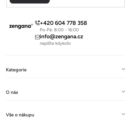
i
s
u
+420 604 778 358
Po-Pá: 8:00 - 16:00
info@zengana.cz
napište kdykoliv
Kategorie
O nás
Vše o nákupu