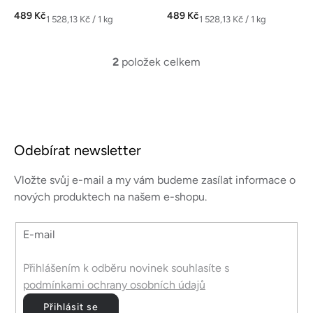
489 Kč
489 Kč
Měrná
Měrná
1 528,13 Kč / 1 kg
1 528,13 Kč / 1 kg
cena:
cena:
2
položek celkem
O
v
l
á
Z
d
á
a
Odebírat newsletter
p
c
a
í
Vložte svůj e-mail a my vám budeme zasílat informace o
p
t
nových produktech na našem e-shopu.
r
í
v
E-mail
k
y
v
Přihlášením k odběru novinek souhlasíte s
ý
podmínkami ochrany osobních údajů
p
Přihlásit se