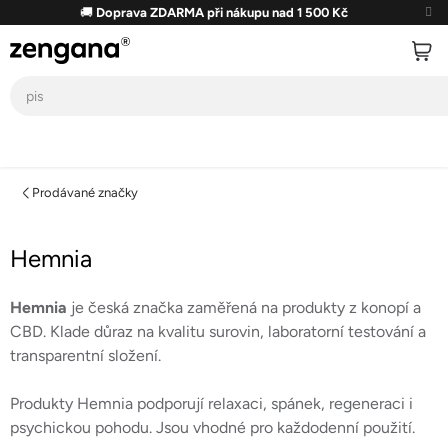
Přejít
🚚
Doprava ZDARMA při nákupu nad 1 500 Kč
na
obsah
Prodávané značky
Hemnia
Hemnia
je česká značka zaměřená na produkty z konopí a
CBD. Klade důraz na kvalitu surovin, laboratorní testování a
transparentní složení.
Produkty Hemnia podporují relaxaci, spánek, regeneraci i
psychickou pohodu. Jsou vhodné pro každodenní použití.