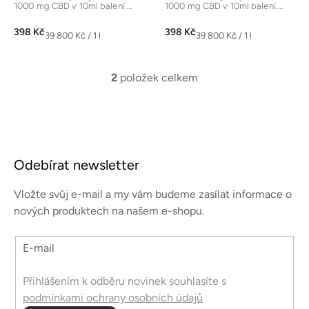
1000 mg CBD v 10ml balení.
1000 mg CBD v 10ml balení.
Jedná se o plnospektrální
Jedná se o plnospektrální
konopný...
konopný...
398 Kč
398 Kč
Měrná
Měrná
39 800 Kč / 1 l
39 800 Kč / 1 l
cena:
cena:
2
položek celkem
O
v
l
á
Z
d
á
a
Odebírat newsletter
p
c
a
í
Vložte svůj e-mail a my vám budeme zasílat informace o
p
t
nových produktech na našem e-shopu.
r
í
v
E-mail
k
y
v
Přihlášením k odběru novinek souhlasíte s
ý
podmínkami ochrany osobních údajů