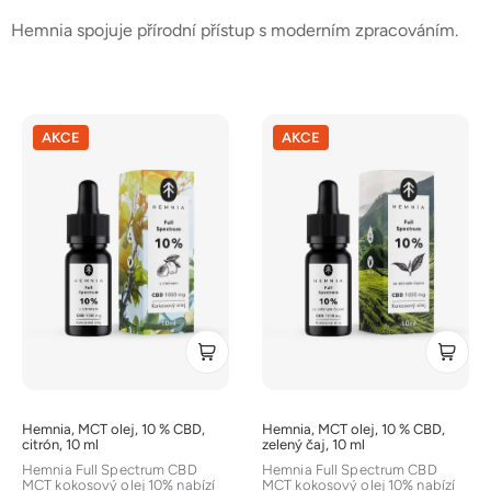
Hemnia spojuje přírodní přístup s moderním zpracováním.
V
AKCE
AKCE
ý
p
i
s
p
r
o
d
u
k
t
Hemnia, MCT olej, 10 % CBD,
Hemnia, MCT olej, 10 % CBD,
ů
citrón, 10 ml
zelený čaj, 10 ml
Hemnia Full Spectrum CBD
Hemnia Full Spectrum CBD
MCT kokosový olej 10% nabízí
MCT kokosový olej 10% nabízí