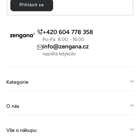
p
Přihlásit se
i
s
u
+420 604 778 358
Po-Pá: 8:00 - 16:00
info@zengana.cz
napište kdykoliv
Kategorie
O nás
Vše o nákupu