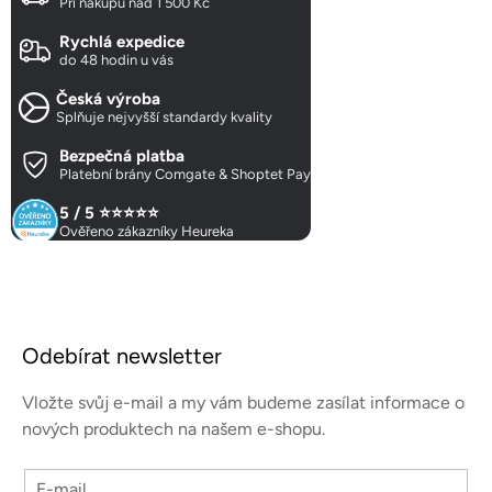
Při nákupu nad 1 500 Kč
á
d
Rychlá expedice
a
do 48 hodin u vás
c
Česká výroba
í
Splňuje nejvyšší standardy kvality
p
r
Bezpečná platba
Platební brány Comgate & Shoptet Pay
v
k
5 / 5 ⭐⭐⭐⭐⭐
y
Ověřeno zákazníky Heureka
v
ý
p
Z
i
á
s
Odebírat newsletter
p
u
a
Vložte svůj e-mail a my vám budeme zasílat informace o
t
nových produktech na našem e-shopu.
í
E-mail