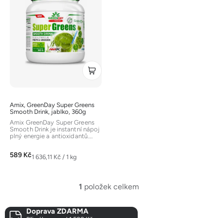
i
s
p
r
o
d
u
k
t
Amix, GreenDay Super Greens
ů
Smooth Drink, jablko, 360g
Amix GreenDay Super Greens
Smooth Drink je instantní nápoj
plný energie a antioxidantů.
Obsahuje komplex více než 33...
589 Kč
Měrná
1 636,11 Kč / 1 kg
cena:
1
položek celkem
O
v
Doprava ZDARMA
l