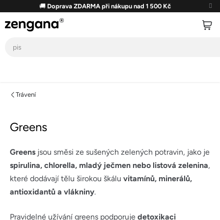
Přejít
🚚
Doprava ZDARMA při nákupu nad 1 500 Kč
na
obsah
Trávení
Greens
Greens
jsou směsi ze sušených zelených potravin, jako je
spirulina, chlorella, mladý ječmen nebo listová zelenina
,
které dodávají tělu širokou škálu
vitamínů, minerálů,
antioxidantů a vlákniny
.
Pravidelné užívání greens podporuje
detoxikaci