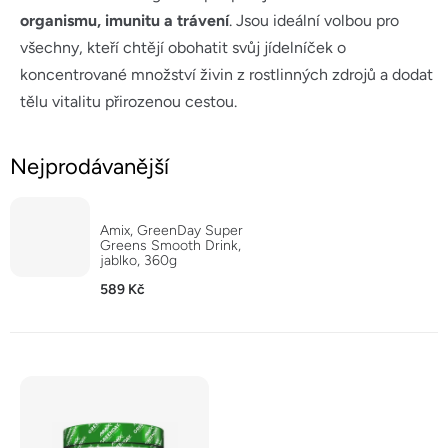
organismu, imunitu a trávení
. Jsou ideální volbou pro
všechny, kteří chtějí obohatit svůj jídelníček o
koncentrované množství živin z rostlinných zdrojů a dodat
tělu vitalitu přirozenou cestou.
Nejprodávanější
Amix, GreenDay Super
Greens Smooth Drink,
jablko, 360g
589 Kč
V
ý
p