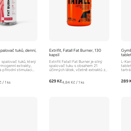
palovač tuků, denní,
Extrifit, Fatall Fat Burner, 130
GymB
kapslí
table
ý spalovač tuků, který
Extrifit Fatall Fat Burner je silný
L-Kar
rmogenní extrakty,
spalovač tuku s obsahem 21
table
 přírodní stimulaci
účinných látek, včetně extraktů z
tartrá
huje...
Garcinia cambogia,...
spalo
629 Kč
289 
Měrná
č / 1 ks
4,84 Kč / 1 ks
cena: