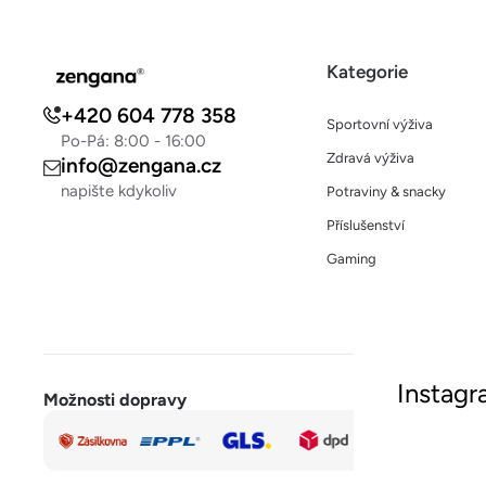
Kategorie
+420 604 778 358
Sportovní výživa
Po-Pá: 8:00 - 16:00
Zdravá výživa
info@zengana.cz
napište kdykoliv
Potraviny & snacky
Příslušenství
Gaming
Instag
Možnosti dopravy
Rychlá a
Sled
bezpečná
platba