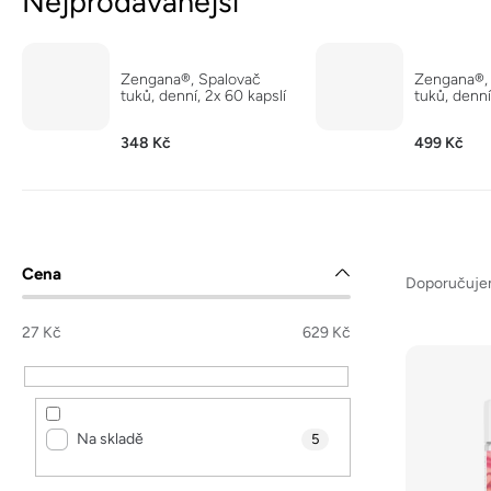
Nejprodávanější
Zengana®, Spalovač
Zengana®,
tuků, denní, 2x 60 kapslí
tuků, denní
348 Kč
499 Kč
Ř
P
Cena
a
Doporučuj
o
z
s
27
Kč
629
Kč
e
t
V
n
r
ý
í
a
p
Na skladě
p
5
n
i
r
n
s