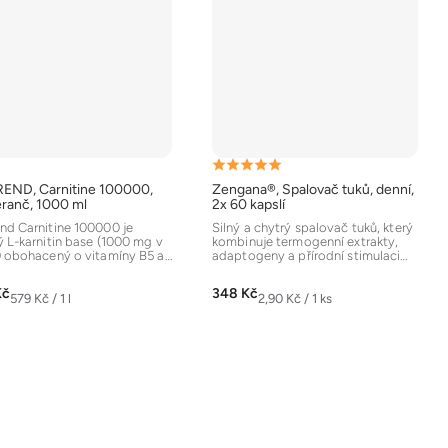
Průměrné
END, Carnitine 100000,
Zengana®, Spalovač tuků, denní,
hodnocení
ranč, 1000 ml
2x 60 kapslí
produktu
nd Carnitine 100000 je
Silný a chytrý spalovač tuků, který
ý L-karnitin base (1000 mg v
kombinuje termogenní extrakty,
je
) obohacený o vitamíny B5 a
adaptogeny a přírodní stimulaci
5,0
odporuje...
energie. Obsahuje...
z
Kč
348 Kč
Měrná
Měrná
579 Kč / 1 l
2,90 Kč / 1 ks
5
cena:
cena:
hvězdiček.