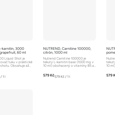
karnitin, 3000
NUTREND, Carnitine 100000,
NUTR
grapefruit, 60 ml
citrón, 1000 ml
pome
00 Liquid Shot je
Nutrend Carnitine 100000 je
Nutre
lovač tuku v praktické
tekutý L-karnitin base (1000 mg v
tekut
 shotu. Obsahuje až
10 ml) obohacený o vitamíny B5 a
10 ml
B6. Podporuje...
B6. P
579 Kč
579 
Měrná
 1 l
579 Kč / 1 l
cena: