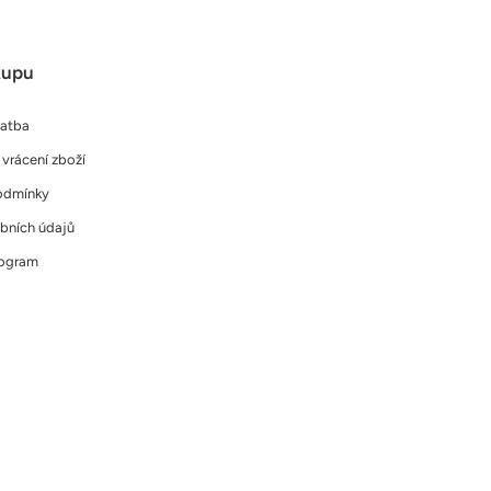
kupu
latba
vrácení zboží
odmínky
bních údajů
rogram