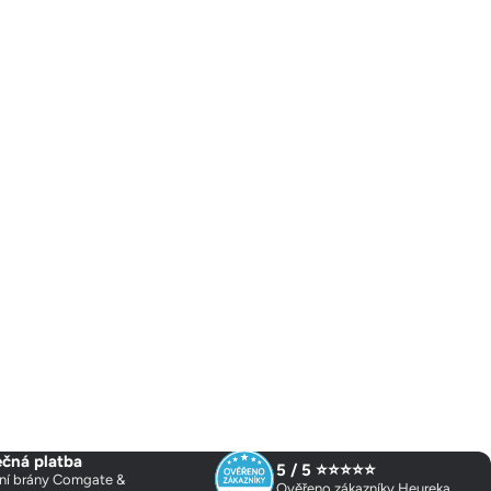
čná platba
5 / 5 ⭐⭐⭐⭐⭐
ní brány Comgate &
Ověřeno zákazníky Heureka