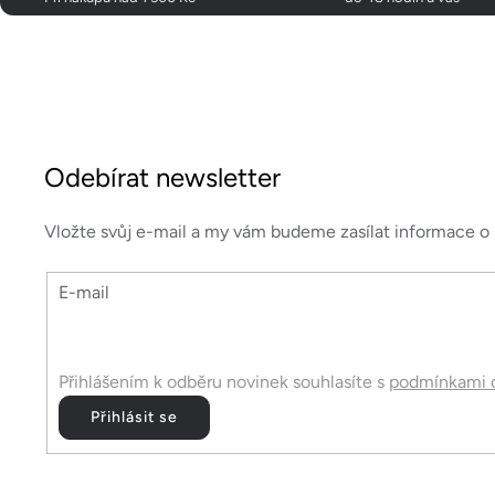
Z
á
Odebírat newsletter
p
a
Vložte svůj e-mail a my vám budeme zasílat informace 
t
E-mail
í
Přihlášením k odběru novinek souhlasíte s
podmínkami o
Přihlásit se