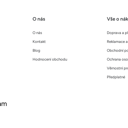
O nás
Vše o ná
O nás
Doprava a p
Kontakt
Reklamace a 
Blog
Obchodní p
Hodnocení obchodu
Ochrana oso
Věrnostní p
Předplatné
ram
ujte nás