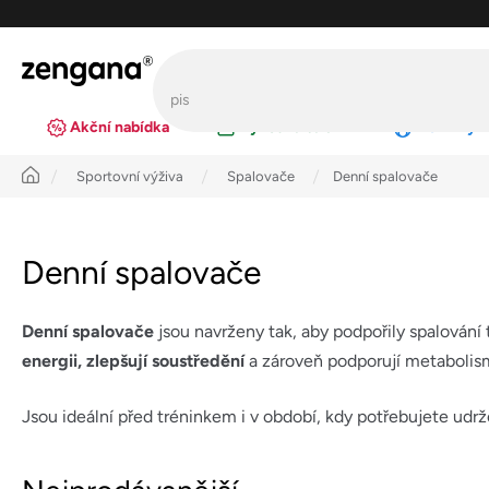
Přejít
na
obsah
Akční nabídka
Výhodná balení
Novinky
Úvod
Sportovní výživa
Spalovače
Denní spalovače
Denní spalovače
Denní spalovače
jsou navrženy tak, aby podpořily spalování 
energii, zlepšují soustředění
a zároveň podporují metabolis
Jsou ideální před tréninkem i v období, kdy potřebujete ud