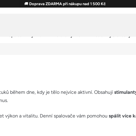
🚚
Doprava ZDARMA při nákupu nad 1 500 Kč
Sportovní výživa
Zdravá výživa
Potraviny & Snacky
tuků během dne, kdy je tělo nejvíce aktivní. Obsahují
stimulant
mus.
ržet výkon a vitalitu. Denní spalovače vám pomohou
spálit více k