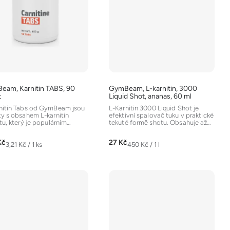
eam, Karnitin TABS, 90
GymBeam, L-karnitin, 3000
t
Liquid Shot, ananas, 60 ml
nitin Tabs od GymBeam jsou
L-Karnitin 3000 Liquid Shot je
ty s obsahem L-karnitin
efektivní spalovač tuku v praktické
tu, který je populárním
tekuté formě shotu. Obsahuje až
vačem tuku....
3000 mg...
Kč
27 Kč
Měrná
Měrná
3,21 Kč / 1 ks
450 Kč / 1 l
cena:
cena: