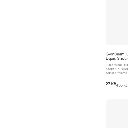
GymBeam, L-
Liquid Shot, 
L-Karnitin 30
efektivní spa
tekuté formě
3000 mg...
27 Kč
Měrná
450 Kč /
cena: