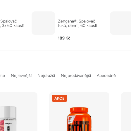
 Spalovač
Zengana®, Spalovač
, 3x 60 kapslí
tuků, denní, 60 kapslí
189 Kč
eme
Nejlevnější
Nejdražší
Nejprodávanější
Abecedně
AKCE