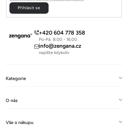
p
Přihlásit se
i
s
u
+420 604 778 358
Po-Pá: 8:00 - 16:00
info@zengana.cz
napište kdykoliv
Kategorie
O nás
Vše o nákupu