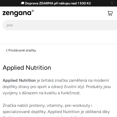
Přejít
🚚
Doprava ZDARMA při nákupu nad 1 500 Kč
na
obsah
Prodávané značky
Applied Nutrition
Applied Nutrition
je britská značka zaměřená na moderní
doplňky stravy pro sport a zdravý životní styl. Produkty jsou
vyvíjeny s důrazem na kvalitu a funkčnost.
Značka nabízí proteiny, vitamíny, pre-workouty i
specializované doplňky. Applied Nutrition je oblíbená díky