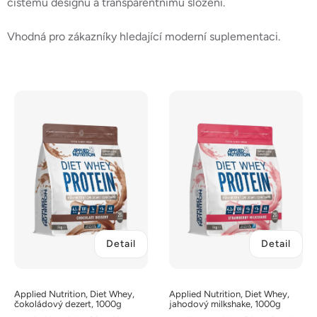
čistému designu a transparentnímu složení.
Vhodná pro zákazníky hledající moderní suplementaci.
V
ý
p
i
s
p
r
o
d
Detail
Detail
u
k
t
Applied Nutrition, Diet Whey,
Applied Nutrition, Diet Whey,
ů
čokoládový dezert, 1000g
jahodový milkshake, 1000g