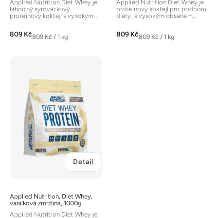
Applied Nutrition Diet Whey je
Applied Nutrition Diet Whey je
lahodný syrovátkový
proteinový koktejl pro podporu
proteinový koktejl s vysokým
diety, s vysokým obsahem
obsahem bílkovin, navržený
bílkovin a nízkým obsahem...
pro...
809 Kč
809 Kč
Měrná
Měrná
809 Kč / 1 kg
809 Kč / 1 kg
cena:
cena:
Detail
Applied Nutrition, Diet Whey,
vanilková zmrzlina, 1000g
Applied Nutrition Diet Whey je