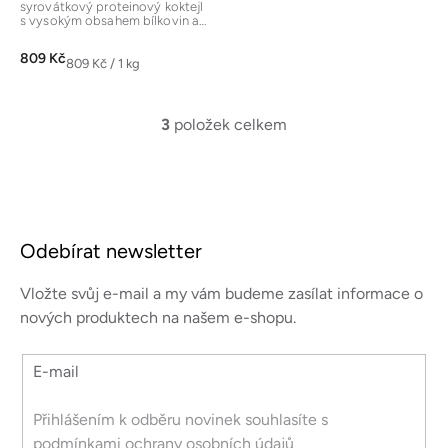
syrovátkový proteinový koktejl
s vysokým obsahem bílkovin a
nízkým obsahem sacharidů a...
809 Kč
Měrná
809 Kč / 1 kg
cena:
3
položek celkem
O
v
l
á
Z
d
á
a
Odebírat newsletter
p
c
a
í
Vložte svůj e-mail a my vám budeme zasílat informace o
p
t
nových produktech na našem e-shopu.
r
í
v
E-mail
k
y
v
Přihlášením k odběru novinek souhlasíte s
ý
podmínkami ochrany osobních údajů