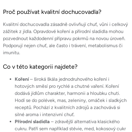
v
Proč používat kvalitní dochucovadla?
l
á
Kvalitní dochucovadla zásadně ovlivňují chuť, vůni i celkový
d
a
zážitek z jídla. Opravdové koření a přírodní sladidla mohou
c
pozvednout každodenní přípravu pokrmů na novou úroveň.
í
Podporují nejen chuť, ale často i trávení, metabolismus či
p
imunitu.
r
v
Co v této kategorii najdete?
k
y
Koření
– široká škála jednodruhového koření i
v
hotových směsí pro rychlé a chutné vaření. Koření
ý
dodává jídlům charakter, harmonii a hloubku chuti.
p
Hodí se do polévek, mas, zeleniny, omáček i sladkých
i
receptů. Pochází z kvalitních zdrojů a zachovává si
s
silné aroma i intenzivní chuť.
u
Přírodní sladidla
– zdravější alternativa klasického
cukru. Patří sem například stévie, med, kokosový cukr