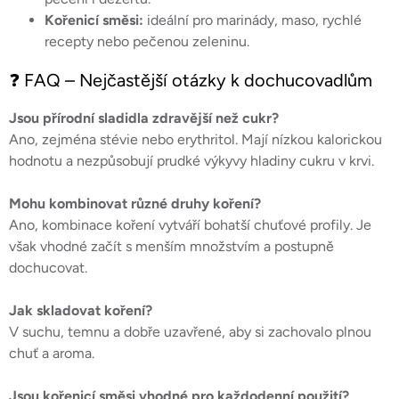
Kořenicí směsi:
ideální pro marinády, maso, rychlé
recepty nebo pečenou zeleninu.
❓ FAQ – Nejčastější otázky k dochucovadlům
Jsou přírodní sladidla zdravější než cukr?
Ano, zejména stévie nebo erythritol. Mají nízkou kalorickou
hodnotu a nezpůsobují prudké výkyvy hladiny cukru v krvi.
Mohu kombinovat různé druhy koření?
Ano, kombinace koření vytváří bohatší chuťové profily. Je
však vhodné začít s menším množstvím a postupně
dochucovat.
Jak skladovat koření?
V suchu, temnu a dobře uzavřené, aby si zachovalo plnou
chuť a aroma.
Jsou kořenicí směsi vhodné pro každodenní použití?