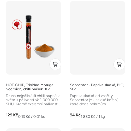
HOT-CHIP, Trinidad Moruga
Sonnentor - Paprika sladká, BIO,
Scorpion, chilli prášek, 10g
50g
Druhá nejpálivější chilli paprička
Paprika sladká od značky
světa s pálivostí až 2 000 000
Sonnentor je klasické koření,
SHU. Kromě extrémní pálivosti
které dodá pokrmům
nabízí ovocnou chuť....
nádhernou barvu a jemně
nasládlou chuť....
129 Kč
94 Kč
Měrná
Měrná
0,13 Kč / 0.01 ks
1 880 Kč / 1 kg
cena:
cena: