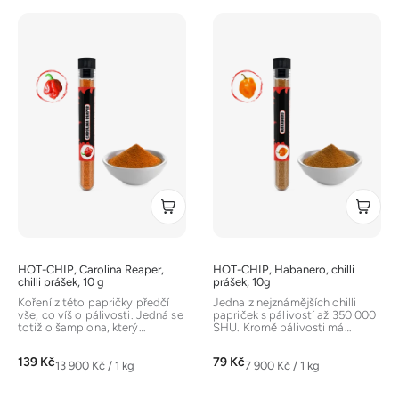
V
ý
p
i
s
p
r
o
d
u
k
t
HOT-CHIP, Carolina Reaper,
HOT-CHIP, Habanero, chilli
ů
chilli prášek, 10 g
prášek, 10g
Koření z této papričky předčí
Jedna z nejznámějších chilli
vše, co víš o pálivosti. Jedná se
papriček s pálivostí až 350 000
totiž o šampiona, který
SHU. Kromě pálivosti má
dosahuje až 2 200 000 SHU a...
výraznou ovocnou a
květinovou...
139 Kč
79 Kč
Měrná
Měrná
13 900 Kč / 1 kg
7 900 Kč / 1 kg
cena:
cena: