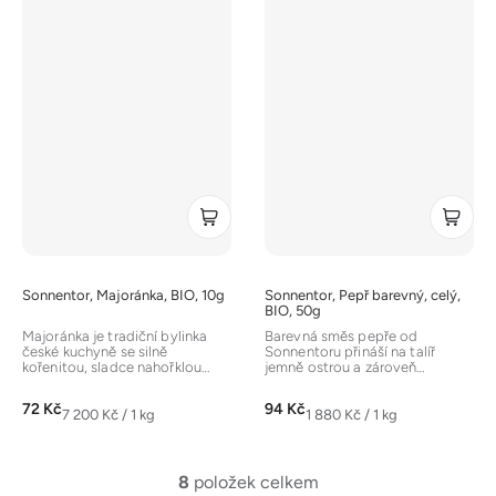
Sonnentor, Majoránka, BIO, 10g
Sonnentor, Pepř barevný, celý,
BIO, 50g
Majoránka je tradiční bylinka
Barevná směs pepře od
české kuchyně se silně
Sonnentoru přináší na talíř
kořenitou, sladce nahořklou
jemně ostrou a zároveň
chutí. Je nepostradatelnou
ovocnou chuť. Kombinace
součástí...
černého, bílého,...
72 Kč
94 Kč
Měrná
Měrná
7 200 Kč / 1 kg
1 880 Kč / 1 kg
cena:
cena:
8
položek celkem
O