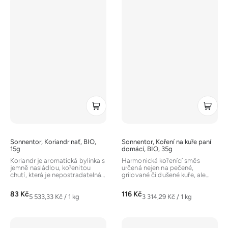
Sonnentor, Koriandr nať, BIO,
Sonnentor, Koření na kuře paní
15g
domácí, BIO, 35g
Koriandr je aromatická bylinka s
Harmonická kořenící směs
jemně nasládlou, kořenitou
určená nejen na pečené,
chutí, která je nepostradatelná
grilované či dušené kuře, ale
v asijské a mexické...
hodí se také na krůtí, králičí
nebo...
83 Kč
116 Kč
Měrná
Měrná
5 533,33 Kč / 1 kg
3 314,29 Kč / 1 kg
cena:
cena: