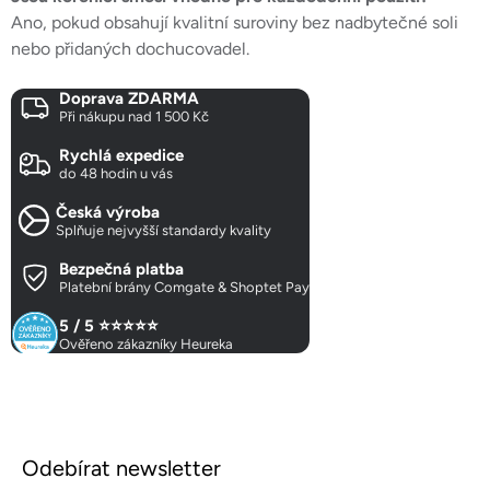
Ano, pokud obsahují kvalitní suroviny bez nadbytečné soli
nebo přidaných dochucovadel.
Doprava ZDARMA
Při nákupu nad 1 500 Kč
Rychlá expedice
do 48 hodin u vás
Česká výroba
Splňuje nejvyšší standardy kvality
Bezpečná platba
Platební brány Comgate & Shoptet Pay
5 / 5 ⭐⭐⭐⭐⭐
Ověřeno zákazníky Heureka
Z
á
Odebírat newsletter
p