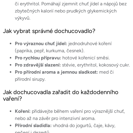
či erythritol. Pomáhají zjemnit chuť jídel a nápojů bez
zbytečných kalorií nebo prudkých glykemických
výkyvů.
Jak vybrat správné dochucovadlo?
Pro výraznou chuť jídel:
jednodruhové koření
(paprika, pepř, kurkuma, česnek).
Pro rychlou přípravu:
hotové kořenicí směsi.
Pro zdravější slazení:
stévie, erythritol, kokosový cukr.
Pro přírodní aroma a jemnou sladkost:
med či
přírodní sirupy.
Jak dochucovadla zařadit do každodenního
vaření?
Koření:
přidávejte během vaření pro výraznější chuť,
nebo až na závěr pro intenzivní aroma.
Přírodní sladidla:
vhodná do jogurtů, čaje, kávy,
pečení i dezertů.