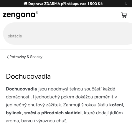
Přejít
🚚
Doprava ZDARMA při nákupu nad 1 500 Kč
na
obsah
Potraviny & Snacky
Dochucovadla
Dochucovadla
jsou neodmyslitelnou součástí každé
domácnosti. I jednoduchý pokrm dokážou proměnit v
jedinečný chuťový zážitek. Zahrnují širokou škálu
koření,
bylinek, směsí a přírodních sladidel
, které dodají jídlům
aroma, barvu i výraznou chuť.