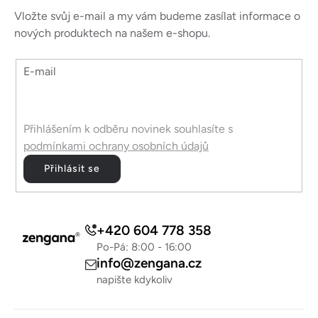
a
Vložte svůj e-mail a my vám budeme zasílat informace o
t
nových produktech na našem e-shopu.
í
E-mail
Přihlášením k odběru novinek souhlasíte s
podmínkami ochrany osobních údajů
Přihlásit se
+420 604 778 358
Po-Pá: 8:00 - 16:00
info@zengana.cz
napište kdykoliv