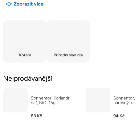
👉 Zobrazit více
Koření
Přírodní sladidla
Nejprodávanější
Sonnentor, Koriandr
Sonnentor, 
nať, BIO, 15g
barevný, cel
83 Kč
94 Kč