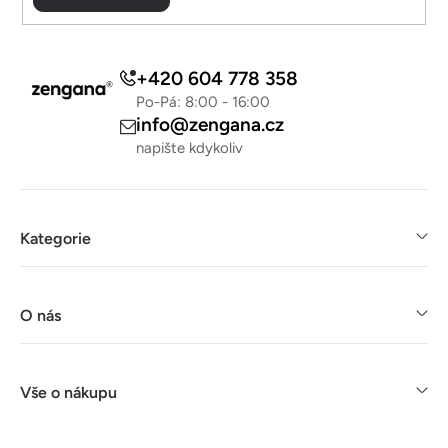
i
s
u
+420 604 778 358
Po-Pá: 8:00 - 16:00
info@zengana.cz
napište kdykoliv
Kategorie
O nás
Vše o nákupu