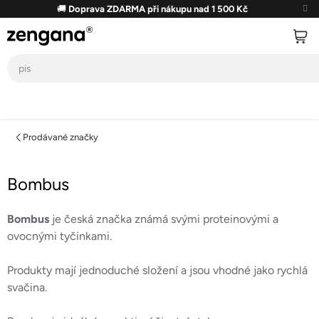
Přejít
🚚
Doprava ZDARMA při nákupu nad 1 500 Kč
na
obsah
Prodávané značky
Bombus
Bombus
je česká značka známá svými proteinovými a
ovocnými tyčinkami.
Produkty mají jednoduché složení a jsou vhodné jako rychlá
svačina.