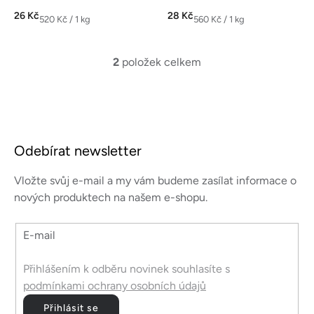
kvalitním...
26 Kč
28 Kč
Měrná
Měrná
520 Kč / 1 kg
560 Kč / 1 kg
cena:
cena:
2
položek celkem
O
v
l
á
Z
d
á
a
Odebírat newsletter
p
c
a
í
Vložte svůj e-mail a my vám budeme zasílat informace o
p
t
nových produktech na našem e-shopu.
r
í
v
E-mail
k
y
v
Přihlášením k odběru novinek souhlasíte s
ý
podmínkami ochrany osobních údajů
p
Přihlásit se