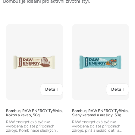
Bombus je ideální pro aktivní životní styl.
V
ý
p
i
s
p
r
o
d
Detail
Detail
u
k
t
Bombus, RAW ENERGY Tyčinka,
Bombus, RAW ENERGY Tyčinka,
ů
Kokos a kakao, 50g
Slaný karamel a arašídy, 50g
RAW energetická tyčinka
RAW energetická tyčinka
vyrobená z čistě přírodních
vyrobená z čistě přírodních
zdrojů. Kombinace sladkých
zdrojů, plná arašídů, datlí a
datlí s exotickým kokosem a
růžové himalájské soli. Skvělá...