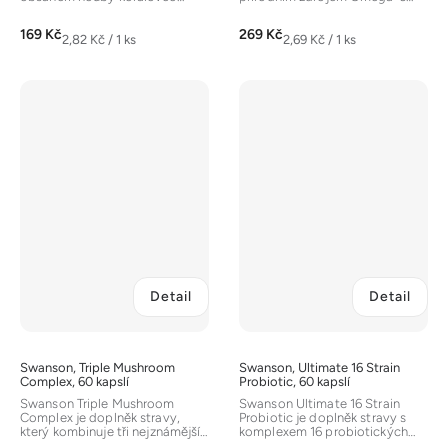
ježatý (Hericium erinaceus).
esenciální mastné kyseliny GLA
Tato houba se v...
(kyselina...
169 Kč
269 Kč
Měrná
Měrná
2,82 Kč / 1 ks
2,69 Kč / 1 ks
cena:
cena:
Detail
Detail
Swanson, Triple Mushroom
Swanson, Ultimate 16 Strain
Complex, 60 kapslí
Probiotic, 60 kapslí
Swanson Triple Mushroom
Swanson Ultimate 16 Strain
Complex je doplněk stravy,
Probiotic je doplněk stravy s
který kombinuje tři nejznámější
komplexem 16 probiotických
houby používané v tradičním...
kmenů a prebiotiky FOS pro...