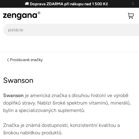
Přejít
🚚
Doprava ZDARMA při nákupu nad 1 500 Kč
na
obsah
Prodávané značky
Swanson
Swanson
je americká značka s dlouhou historií ve výrobě
doplňků stravy. Nabízí široké spektrum vitamínů, minerálů,
bylin a specializovaných suplementů.
Značka je známá dostupností, konzistentní kvalitou a
širokou nabídkou produktů.