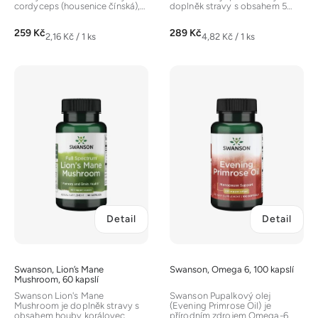
cordyceps (housenice čínská),
doplněk stravy s obsahem 5
která je v tradiční čínské...
miliard CFU v jedné kapsli.
Tento...
259 Kč
289 Kč
Měrná
Měrná
2,16 Kč / 1 ks
4,82 Kč / 1 ks
cena:
cena:
Detail
Detail
Swanson, Lion’s Mane
Swanson, Omega 6, 100 kapslí
Mushroom, 60 kapslí
Swanson Lion's Mane
Swanson Pupalkový olej
Mushroom je doplněk stravy s
(Evening Primrose Oil) je
obsahem houby korálovec
přírodním zdrojem Omega-6