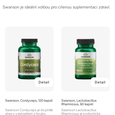
Swanson je ideální volbou pro cílenou suplementaci zdraví.
V
ý
p
i
s
p
r
o
d
Detail
Detail
u
k
t
Swanson, Cordyceps, 120 kapslí
Swanson, Lactobacillus
ů
Rhamnosus, 60 kapslí
Swanson Cordyceps je doplněk
Swanson Lactobacillus
stravy s extraktem z houby
Rhamnosus je probiotický