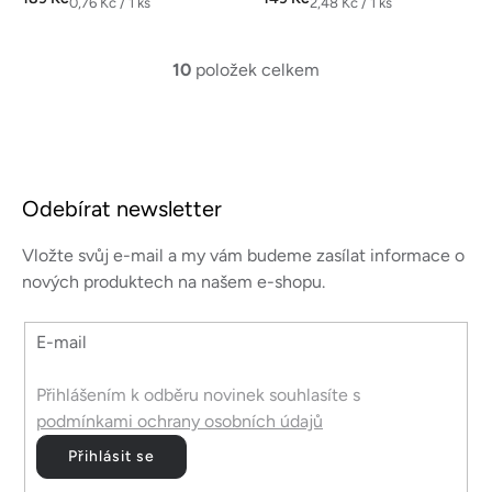
Měrná
Měrná
0,76 Kč / 1 ks
2,48 Kč / 1 ks
cena:
cena:
10
položek celkem
O
v
l
á
Z
d
á
a
Odebírat newsletter
p
c
a
í
Vložte svůj e-mail a my vám budeme zasílat informace o
p
t
nových produktech na našem e-shopu.
r
í
v
E-mail
k
y
v
Přihlášením k odběru novinek souhlasíte s
ý
podmínkami ochrany osobních údajů
p
Přihlásit se
i
s