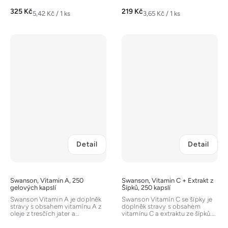
325 Kč
219 Kč
Měrná
Měrná
5,42 Kč / 1 ks
3,65 Kč / 1 ks
cena:
cena:
Detail
Detail
Swanson, Vitamin A, 250
Swanson, Vitamin C + Extrakt z
gelových kapslí
Šípků, 250 kapslí
Swanson Vitamin A je doplněk
Swanson Vitamín C se šípky je
stravy s obsahem vitamínu A z
doplněk stravy s obsahem
oleje z tresčích jater a
vitamínu C a extraktu ze šípků.
retinylpalmitátu. Vitamín A...
[14] Vitamín C je důležitý...