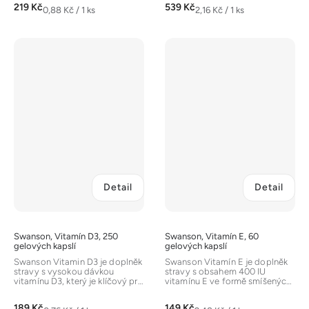
219 Kč
539 Kč
Měrná
Měrná
0,88 Kč / 1 ks
2,16 Kč / 1 ks
cena:
cena:
Detail
Detail
Swanson, Vitamín D3, 250
Swanson, Vitamín E, 60
gelových kapslí
gelových kapslí
Swanson Vitamin D3 je doplněk
Swanson Vitamín E je doplněk
stravy s vysokou dávkou
stravy s obsahem 400 IU
vitamínu D3, který je klíčový pro
vitamínu E ve formě smíšených
zdraví kostí, zubů a podporu...
tokoferolů (d-alfa, d-beta,...
189 Kč
149 Kč