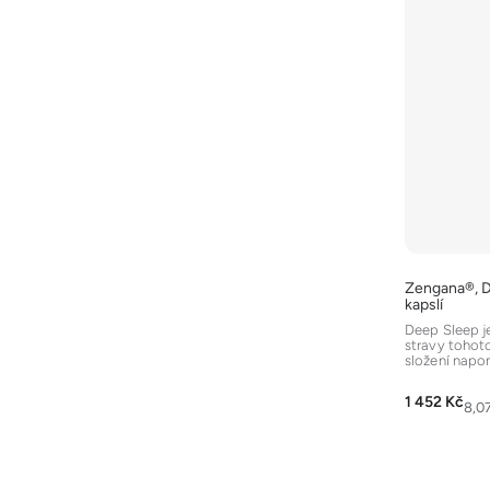
Zengana®, D
kapslí
Deep Sleep j
stravy tohot
složení napo
spánku (nREM
1 452 Kč
Měr
8,07
cena