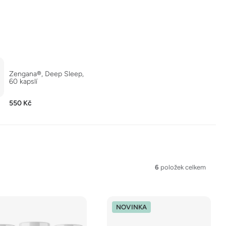
Zengana®, Deep Sleep,
60 kapslí
550 Kč
6
položek celkem
NOVINKA