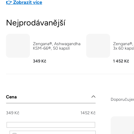
👉 Zobrazit více
Nejprodávanější
Zengana®, Ashwagandha
Zengana®,
KSM-66®, 50 kapslí
3x 60 kapsl
349 Kč
1 452 Kč
Ř
P
Cena
a
Doporučuj
o
z
s
349
Kč
1452
Kč
e
t
V
n
r
ý