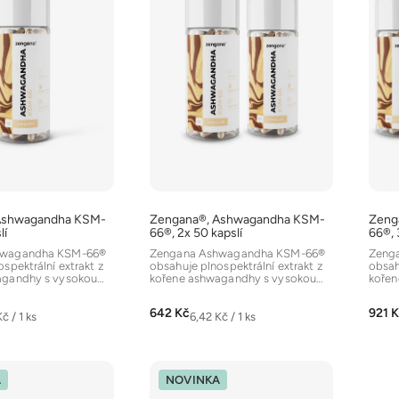
Ashwagandha KSM-
Zengana®, Ashwagandha KSM-
Zeng
lí
66®, 2x 50 kapslí
66®, 
hwagandha KSM-66®
Zengana Ashwagandha KSM-66®
Zeng
spektrální extrakt z
obsahuje plnospektrální extrakt z
obsah
agandhy s vysokou
kořene ashwagandhy s vysokou
kořen
činných...
koncentrací účinných...
konce
642 Kč
921 
á
Měrná
č / 1 ks
6,42 Kč / 1 ks
cena:
A
NOVINKA