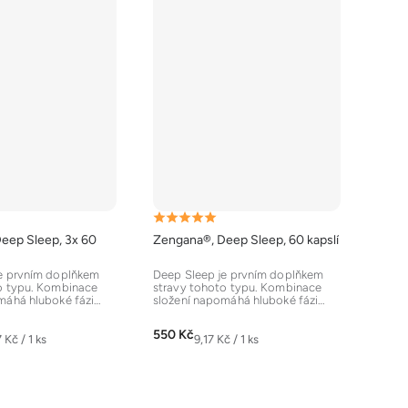
Průměrné
eep Sleep, 3x 60
Zengana®, Deep Sleep, 60 kapslí
hodnocení
produktu
e prvním doplňkem
Deep Sleep je prvním doplňkem
o typu. Kombinace
stravy tohoto typu. Kombinace
je
máhá hluboké fázi
složení napomáhá hluboké fázi
5,0
). Komplexní...
spánku (nREM). Komplexní...
z
550 Kč
ná
Měrná
 Kč / 1 ks
9,17 Kč / 1 ks
5
:
cena:
hvězdiček.
O