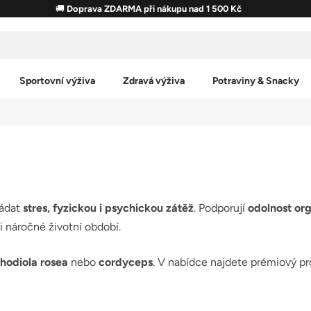
🚚
Doprava ZDARMA při nákupu nad 1 500 Kč
Sportovní výživa
Zdravá výživa
Potraviny & Snacky
ládat
stres, fyzickou i psychickou zátěž
. Podporují
odolnost org
 i náročné životní období.
hodiola rosea
nebo
cordyceps
. V nabídce najdete prémiový p