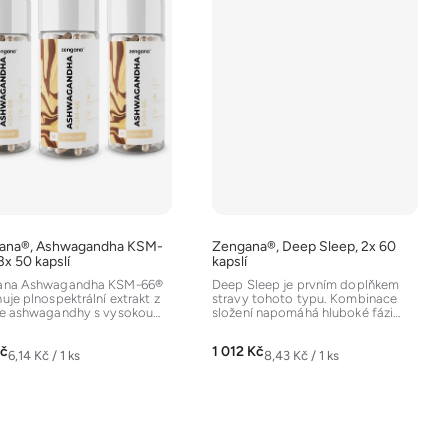
ana®, Ashwagandha KSM-
Zengana®, Deep Sleep, 2x 60
3x 50 kapslí
kapslí
ana Ashwagandha KSM-66®
Deep Sleep je prvním doplňkem
uje plnospektrální extrakt z
stravy tohoto typu. Kombinace
e ashwagandhy s vysokou
složení napomáhá hluboké fázi
ntrací účinných...
spánku (nREM). Komplexní...
Kč
1 012 Kč
Měrná
Měrná
6,14 Kč / 1 ks
8,43 Kč / 1 ks
cena:
cena: