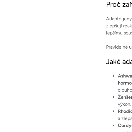
Proč za
Adaptogeny p
zlepšují rea
lepšímu sous
Pravidelné 
Jaké ad
Ashwa
hormo
dlouho
Ženše
výkon.
Rhodio
a zlep
Cordy