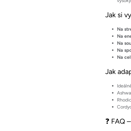
vysoký
Jak si 
Na str
Na ener
Na sou
Na spo
Na ce
Jak ada
Ideáln
Ashwag
Rhodio
Cordy
❓ FAQ –