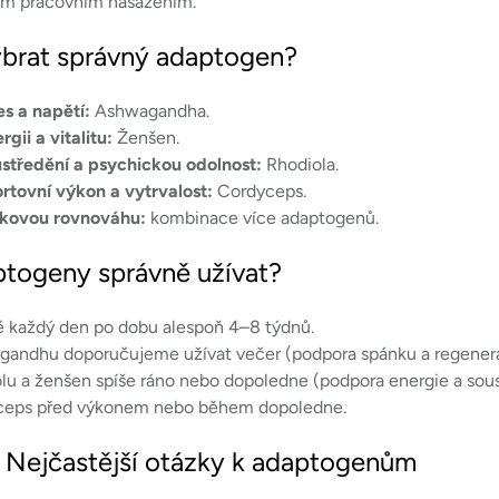
u
m pracovním nasazením.
vybrat správný adaptogen?
es a napětí:
Ashwagandha.
gii a vitalitu:
Ženšen.
středění a psychickou odolnost:
Rhodiola.
rtovní výkon a vytrvalost:
Cordyceps.
lkovou rovnováhu:
kombinace více adaptogenů.
ptogeny správně užívat?
ě každý den po dobu alespoň 4–8 týdnů.
andhu doporučujeme užívat večer (podpora spánku a regener
lu a ženšen spíše ráno nebo dopoledne (podpora energie a sous
ceps před výkonem nebo během dopoledne.
 Nejčastější otázky k adaptogenům