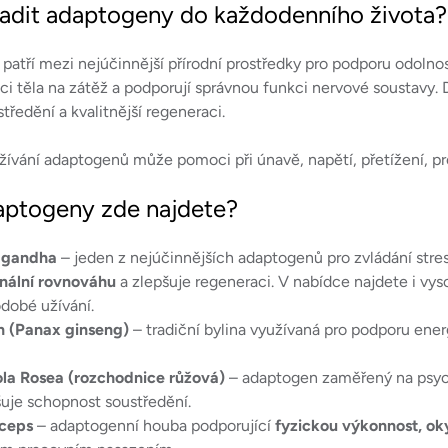
v
řadit adaptogeny do každodenního života?
l
á
atří mezi nejúčinnější přírodní prostředky pro podporu odolnos
d
kci těla na zátěž a podporují správnou funkci nervové soustavy. 
a
tředění a kvalitnější regeneraci.
c
užívání adaptogenů může pomoci při únavě, napětí, přetížení, 
í
p
aptogeny zde najdete?
r
v
gandha
– jeden z nejúčinnějších adaptogenů pro zvládání stre
k
nální rovnováhu
a zlepšuje regeneraci. V nabídce najdete i vys
y
dobé užívání.
v
n (Panax ginseng)
– tradiční bylina využívaná pro podporu energ
ý
p
la Rosea (rozchodnice růžová)
– adaptogen zaměřený na psych
i
šuje schopnost soustředění.
s
ceps
– adaptogenní houba podporující
fyzickou výkonnost, oky