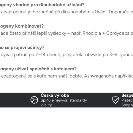
ogeny vhodné pro dlouhodobé užívání?
a adaptogenů je bezpečná při dlouhodobém užívání. Doporučuje 
ogeny kombinovat?
ce často přináší lepší výsledky – např. Rhodiola + Cordyceps p
ho se projeví účinky?
 bývají patrné po 7–14 dnech, plný efekt obvykle po 3–6 týdnec
ogeny užívat společně s kofeinem?
a adaptogenů se s kofeinem snáší dobře. Ashwagandha například
Česká výroba
Bezpe
Splňuje nejvyšší standardy
Plateb
kvality
Shopt