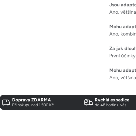
Jsou adapt
Ano, většin
Mohu adapt
Ano, kombina
Za jak dlou
První účinky
Mohu adapt
Ano, většin
Doprava ZDARMA
Rychlá expedice
Při nákupu nad 1 500 Kč
do 48 hodin u vás