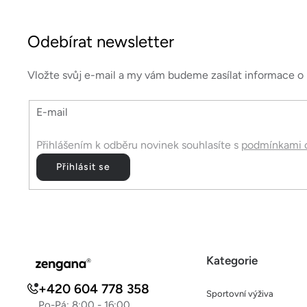
Z
á
Odebírat newsletter
p
a
Vložte svůj e-mail a my vám budeme zasílat informace 
t
E-mail
í
Přihlášením k odběru novinek souhlasíte s
podmínkami o
Přihlásit se
Kategorie
+420 604 778 358
Sportovní výživa
Po-Pá: 8:00 - 16:00