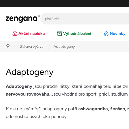
Přejít
na
obsah
Akční nabídka
Výhodná balení
Novinky
Úvod
Zdravá výživa
Adaptogeny
Adaptogeny
Adaptogeny
jsou přírodní látky, které pomáhají tělu lépe zv
nervovou rovnováhu
. Jsou vhodné pro sport, práci, studium
Mezi nejznámější adaptogeny patří
ashwagandha, ženšen, r
odolnosti a psychické pohody.