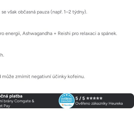
se však občasná pauza (např. 1–2 týdny).
ro energii, Ashwagandha + Reishi pro relaxaci a spánek.
h.
 může zmírnit negativní účinky kofeinu.
čná platba
5 / 5 ⭐⭐⭐⭐⭐
ní brány Comgate &
Ověřeno zákazníky Heureka
et Pay