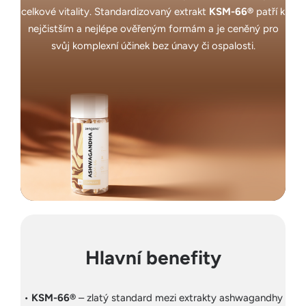
celkové vitality. Standar​dizovaný extrakt
KSM-66®
patří k
nejčistším a nejlépe ověřeným formám a je ceněný pro
svůj komplexní účinek bez únavy či ospalosti.
Hlavní benefity
•
KSM-66®
– zlatý standard mezi extrakty ashwagandhy