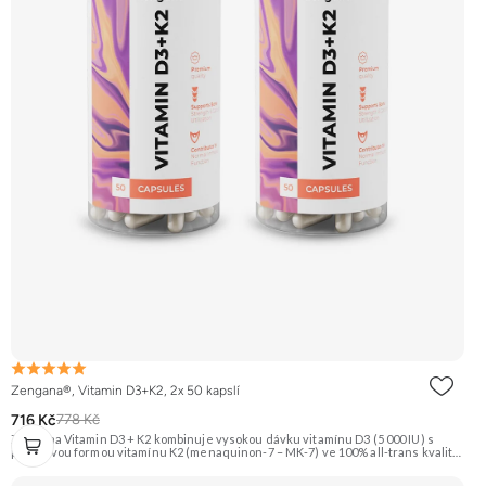
Zengana®, Vitamin D3+K2, 2x 50 kapslí
716 Kč
778 Kč
Zengana Vitamin D3 + K2 kombinuje vysokou dávku vitamínu D3 (5 000 IU) s
prémiovou formou vitamínu K2 (menaquinon-7 – MK-7) ve 100% all-trans kvalitě.
Společně pomáhají efektivně řídit využití vápníku, podporují imunitu, zdravé
kosti i kardiovaskulární systém.Vegan kapsle, bez zbytečných přísad. ☀️ Vitamin