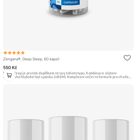
Zengana®, Deep Sleep, 60 kapslí
550 Kč
Deep Sleep je prvním doplňkem stravy tohoto typu. Kombinace složení
napomáhá hluboké fázi spánku (nREM). Komplexní večerní formule pro chvíle,
když potřebuješ zpomalit, zklidnit hlavu a připravit tělo na kvalitní
spánek. Spánek je klíčový pro regeneraci těla i mysli a vytváří dobrý základ pro
lepší fungování během následujícího dne. Stačí 2 kapsle 30–60 minut před
spaním. 💤 Vyšší kvalita spánku 🧘 Relaxace 🌿 Přírodní složení ❤️ Odbourání
stresu 🧠 Mozková regenerace 🌙 Produkce melatoninu