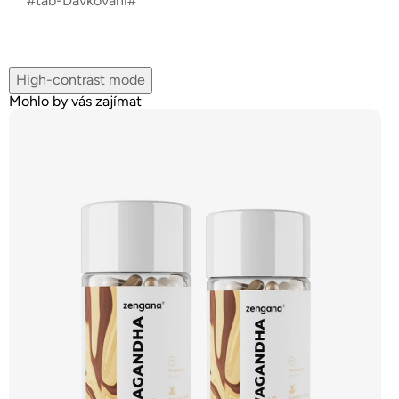
#tab-Dávkování#
High-contrast mode
Mohlo by vás zajímat