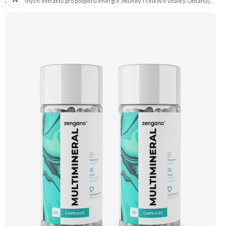
a rostlinných extraktů pro podporu energie, imunity i celkové vitality. Obsahuje
silné chelátové formy minerálů, aktivní formy vitamínů a extrakty z ženšenu,
rodioly, kurkumy a zázvoru. Jedna dávka denně pokryje klíčové nutriční potřeby
a pomáhá tělu lépe fungovat v náročném období. Vegan kapsle, bez zbytečných
přísad. 🧬 15+ aktivních látek ⚡ Denní energie 🛡 Silná imunita 🧠 Mentální výkon
💊 Q10 & extrakty 🌱 Vegan kapsle