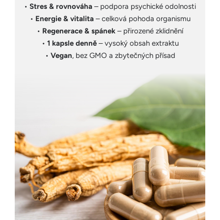
•
Stres & rovnováha
– podpora psychické odolnosti
•
Energie & vitalita
– celková pohoda organismu
•
Regenerace & spánek
– přirozené zklidnění
•
1 kapsle denně
– vysoký obsah extraktu
•
Vegan
, bez GMO a zbytečných přísad