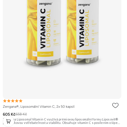
Zengana®, Liposomální Vitamin C, 2x 50 kapslí
605 Kč
658 Kč
Zengana Liposomal Vitamin C využívá prémiovou liposomální formu Liposovit®
pro špičkovou vstřebatelnost a stabilitu. Obsahuje vitamin C s posílením o šípek
(přírodní zdroj C) a extrakt ze zázvoru (10:1). Ideální pro imunitu, energii a