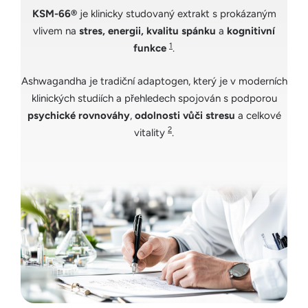
KSM-66®
je klinicky studovaný extrakt s prokázaným
vlivem na
stres, energii, kvalitu spánku
a
kognitivní
1
funkce
.
Ashwagandha je tradiční adaptogen, který je v moderních
klinických studiích a přehledech spojován s podporou
psychické rovnováhy
,
odolnosti vůči stresu
a celkové
2
vitality
.