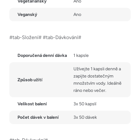
Vegetariánský
Ano
Veganský
Ano
#tab-Složení# #tab-Dávkování#
Doporučená denní dávka
1 kapsle
Užívejte 1 kapsli denně a
zapijte dostatečným
Způsob užití
množstvím vody. Ideálně
ráno nebo večer.
Velikost balení
3x 50 kapslí
Počet dávek v balení
3x 50 dávek