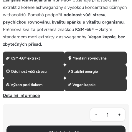
Zengana Ashwagandha KSM-66®
obsahuje plnospektrální
5
extrakt z kořene ashwagandhy s vysokou koncentrací účinných
hvězdiček.
withanolidů. Pomáhá podpořit
odolnost vůči stresu
,
psychickou rovnováhu
,
kvalitu spánku
a
vitalitu organismu
.
Prémiová kvalita potvrzená značkou
KSM-66®
– zlatým
standardem mezi extrakty z ashwagandhy.
V
egan kapsle, bez
zbytečných přísad.
🌿 KSM-66® extrakt
🧠 Mentální rovnováha
😌 Odolnost vůči stresu
⚡ Stabilní energie
💪 Výkon pod tlakem
🌱 Vegan kapsle
Detailní informace