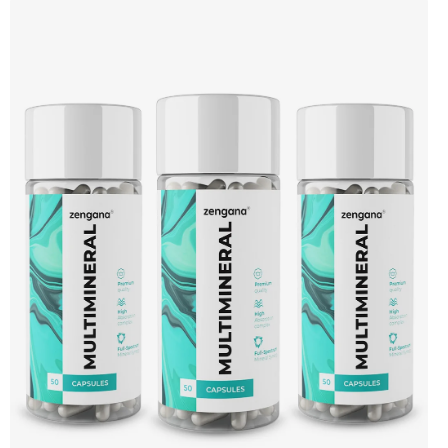
D3 + K2 🦴 Silné kosti 🛡 Podpora imunity ❤️ Podpora srdce 💊 Forma MK-7 🌱
Vegan kapsle