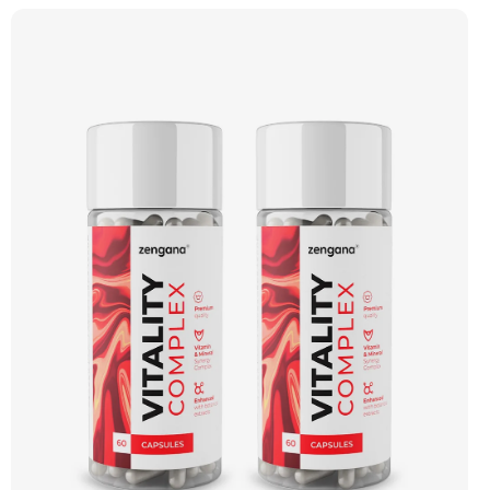
regeneraci. Vegan kapsle, bez zbytečných přísad. 💊 Liposomální forma 🛡 Silná
imunita 🧬 Ochrana buněk 💊 Vysoká vstřebatelnost 🍊 Vitamin C 🌱 Vegan
kapsle