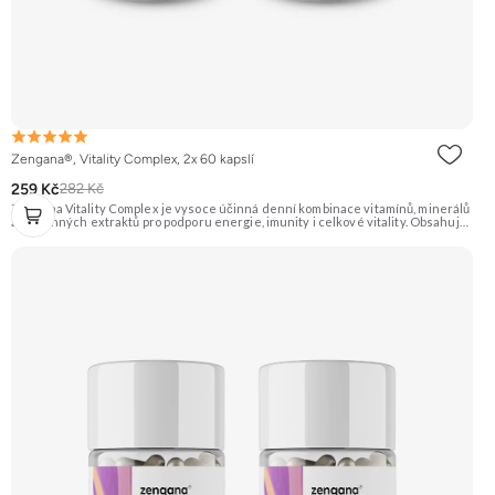
Zengana®, Vitality Complex, 2x 60 kapslí
259 Kč
282 Kč
Zengana Vitality Complex je vysoce účinná denní kombinace vitamínů, minerálů
a rostlinných extraktů pro podporu energie, imunity i celkové vitality. Obsahuje
silné chelátové formy minerálů, aktivní formy vitamínů a extrakty z ženšenu,
rodioly, kurkumy a zázvoru. Jedna dávka denně pokryje klíčové nutriční potřeby
a pomáhá tělu lépe fungovat v náročném období. Vegan kapsle, bez zbytečných
přísad. 🧬 15+ aktivních látek ⚡ Denní energie 🛡 Silná imunita 🧠 Mentální výkon
💊 Q10 & extrakty 🌱 Vegan kapsle