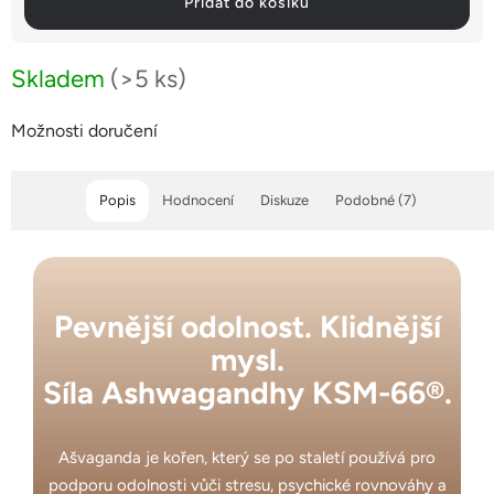
Přidat do košíku
Skladem
(>5 ks)
Možnosti doručení
Popis
Hodnocení
Diskuze
Podobné (7)
Pevnější odolnost. Klidnější
mysl.
Síla Ashwagandhy KSM-66®.
Ašvaganda je kořen, který se po staletí používá pro
podporu odolnosti vůči stresu, psychické rovnováhy a