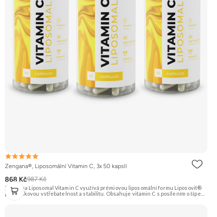
Zengana®, Liposomální Vitamin C, 3x 50 kapslí
868 Kč
987 Kč
Zengana Liposomal Vitamin C využívá prémiovou liposomální formu Liposovit®
pro špičkovou vstřebatelnost a stabilitu. Obsahuje vitamin C s posílením o šípek
(přírodní zdroj C) a extrakt ze zázvoru (10:1). Ideální pro imunitu, energii a
regeneraci. Vegan kapsle, bez zbytečných přísad. 💊 Liposomální forma 🛡 Silná
imunita 🧬 Ochrana buněk 💊 Vysoká vstřebatelnost 🍊 Vitamin C 🌱 Vegan
kapsle