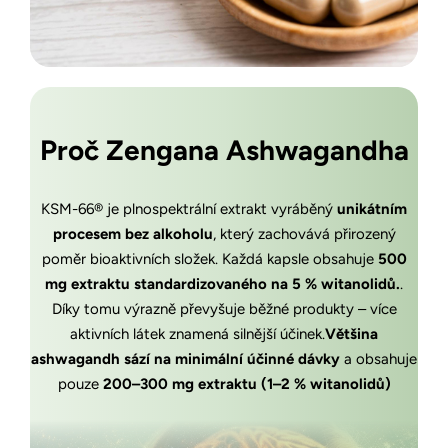
Proč Zengana Ashwagandha
KSM-66® je plnospektrální extrakt vyráběný
unikátním
procesem bez alkoholu
, který zachovává přirozený
poměr bioaktivních složek. Každá kapsle obsahuje
500
mg extraktu standardizovaného na 5 % witanolidů.
.
Díky tomu výrazně převyšuje běžné produkty – více
aktivních látek znamená silnější účinek.
Většina
ashwagandh sází na minimální účinné dávky
a obsahuje
pouze
200–300 mg extraktu (1–2 % witanolidů)