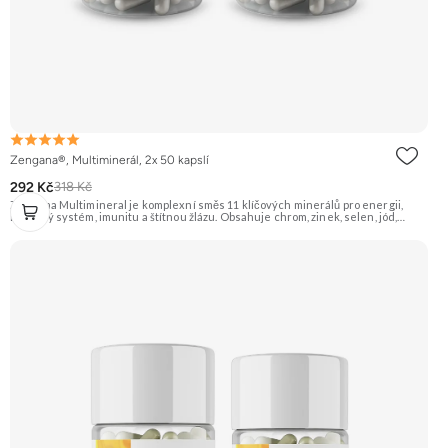
Zengana®, Multiminerál, 2x 50 kapslí
292 Kč
318 Kč
Zengana Multimineral je komplexní směs 11 klíčových minerálů pro energii,
nervový systém, imunitu a štítnou žlázu. Obsahuje chrom, zinek, selen, jód,
železo a další stopové prvky v praktické formě 1 kapsle denně. Pomáhá snížit
únavu, podpořit soustředění a dlouhodobě pečovat o vlasy, pokožku, nehty i
obranyschopnost. 🧬 11 minerálů ⚡ Denní vitalita 🛡 Silná imunita 🧠 Nervová
rovnováha 💅 Vlasy & pleť 🌱 Vegan kapsle