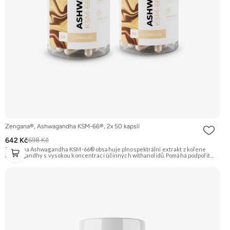
Zengana®, Ashwagandha KSM-66®, 2x 50 kapslí
642 Kč
698 Kč
Zengana Ashwagandha KSM-66® obsahuje plnospektrální extrakt z kořene
ashwagandhy s vysokou koncentrací účinných withanolidů. Pomáhá podpořit
odolnost vůči stresu, psychickou rovnováhu, kvalitu spánku a vitalitu
organismu. Prémiová kvalita potvrzená značkou KSM-66® – zlatým standardem
mezi extrakty z ashwagandhy. Vegan kapsle, bez zbytečných přísad. 🌿 KSM-66®
extrakt 🧠 Mentální rovnováha 😌 Odolnost vůči stresu ⚡ Stabilní energie 💪
Výkon pod tlakem 🌱 Vegan kapsle