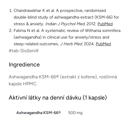
Chandrasekhar K et al. A prospective, randomized
double-blind study of ashwagandha extract (KSM-66) for
stress & anxiety.
Indian J Psychol Med
. 2012.
PubMed
Fatima N et al. A systematic review of Withania somnifera
(ashwagandha) in clinical use for anxiety/stress and
sleep-related outcomes.
J Herb Med
. 2024.
PubMed
#tab-Složení#
Ingredience
Ashwagandha KSM-66® (extrakt z kořene), rostlinná
kapsle HPMC.
Aktivní látky na denní dávku (1 kapsle)
Ashwagandha KSM-66®
500 mg