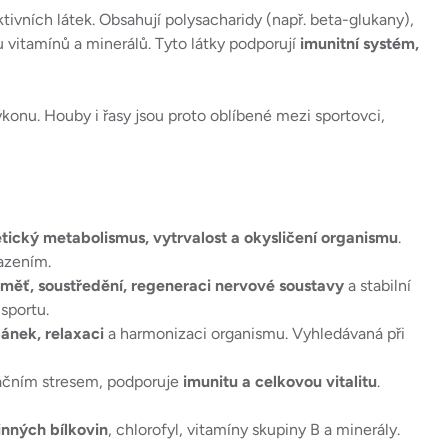
tivních látek. Obsahují polysacharidy (např. beta-glukany),
lu vitamínů a minerálů. Tyto látky podporují
imunitní systém,
konu. Houby i řasy jsou proto oblíbené mezi sportovci,
tický metabolismus, vytrvalost a okysličení organismu
.
azením.
měť, soustředění, regeneraci nervové soustavy
a stabilní
sportu.
pánek, relaxaci
a harmonizaci organismu. Vyhledávaná při
dačním stresem, podporuje
imunitu a celkovou vitalitu
.
linných bílkovin
, chlorofyl, vitamíny skupiny B a minerály.