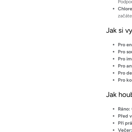
Podpor
Chlore
začáte
Jak si 
Pro en
Pro so
Pro im
Pro an
Pro de
Pro k
Jak hou
Ráno:
Před 
Při prá
Večer