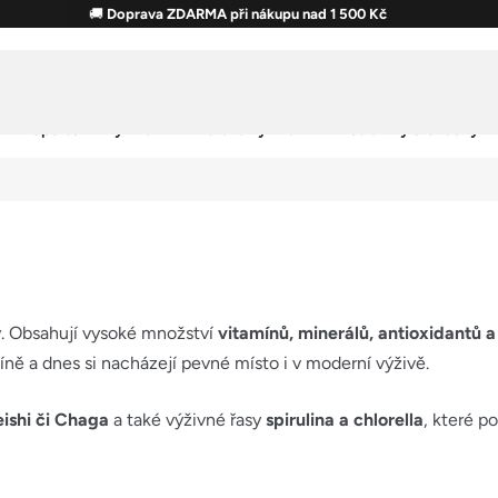
🚚
Doprava ZDARMA při nákupu nad 1 500 Kč
Sportovní výživa
Zdravá výživa
Potraviny & Snacky
ny. Obsahují vysoké množství
vitamínů, minerálů, antioxidantů a
icíně a dnes si nacházejí pevné místo i v moderní výživě.
ishi či Chaga
a také výživné řasy
spirulina a chlorella
, které po