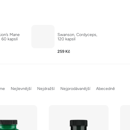
ion’s Mane
Swanson, Cordyceps,
60 kapslí
120 kapslí
259 Kč
eme
Nejlevnější
Nejdražší
Nejprodávanější
Abecedně