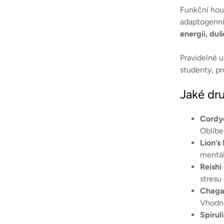
Funkční houb
adaptogenní 
energii, duš
Pravidelné u
studenty, pr
Jaké dru
Cordy
Oblíbe
Lion’s
mentál
Reishi
stresu
Chag
Vhodná
Spirul