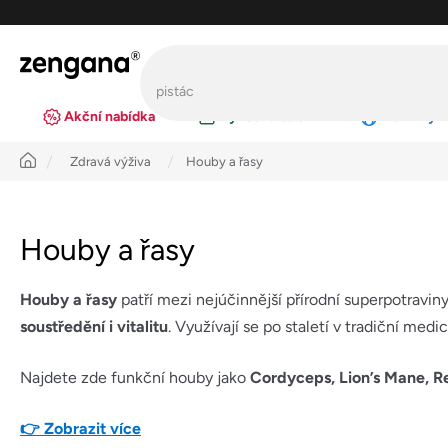
Přejít
na
obsah
Akční nabídka
Výhodná balení
Novinky
Úvod
Zdravá výživa
Houby a řasy
Houby a řasy
Houby a řasy
patří mezi nejúčinnější přírodní superpotravi
soustředění i vitalitu
. Využívají se po staletí v tradiční med
Najdete zde funkční houby jako
Cordyceps, Lion’s Mane, Re
👉 Zobrazit více