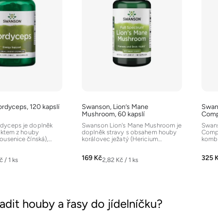
rdyceps, 120 kapslí
Swanson, Lion’s Mane
Swan
Mushroom, 60 kapslí
Compl
dyceps je doplněk
Swanson Lion's Mane Mushroom je
Swans
raktem z houby
doplněk stravy s obsahem houby
Compl
ousenice čínská),
korálovec ježatý (Hericium
kombi
iční čínské...
erinaceus). Tato houba se v...
použí
169 Kč
325 
á
Měrná
č / 1 ks
2,82 Kč / 1 ks
cena:
O
v
adit houby a řasy do jídelníčku?
l