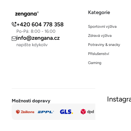
Kategorie
+420 604 778 358
Sportovní výživa
Po-Pá: 8:00 - 16:00
Zdravá výživa
info@zengana.cz
napište kdykoliv
Potraviny & snacky
Příslušenství
Gaming
Instag
Možnosti dopravy
Rychlá a
Sled
bezpečná
platba