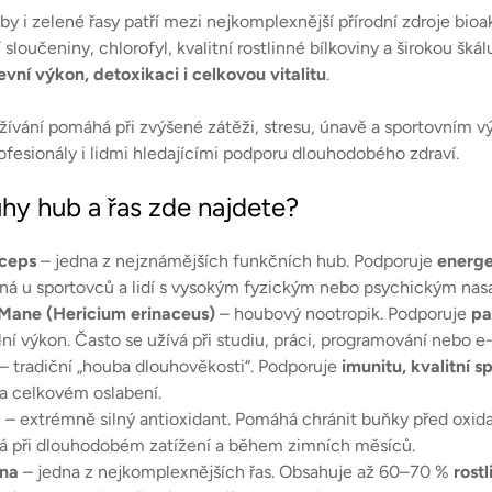
á
y i zelené řasy patří mezi nejkomplexnější přírodní zdroje bioak
d
sloučeniny, chlorofyl, kvalitní rostlinné bílkoviny a širokou šká
a
evní výkon, detoxikaci i celkovou vitalitu
.
c
žívání pomáhá při zvýšené zátěži, stresu, únavě a sportovním vý
í
ofesionály i lidmi hledajícími podporu dlouhodobého zdraví.
p
r
hy hub a řas zde najdete?
v
k
ceps
– jedna z nejznámějších funkčních hub. Podporuje
energe
y
ná u sportovců a lidí s vysokým fyzickým nebo psychickým nas
v
 Mane (Hericium erinaceus)
– houbový nootropik. Podporuje
pa
ý
ní výkon. Často se užívá při studiu, práci, programování nebo e-
p
– tradiční „houba dlouhověkosti“. Podporuje
imunitu, kvalitní s
i
 a celkovém oslabení.
s
a
– extrémně silný antioxidant. Pomáhá chránit buňky před oxi
u
 při dlouhodobém zatížení a během zimních měsíců.
ina
– jedna z nejkomplexnějších řas. Obsahuje až 60–70 %
rost