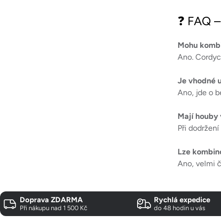
❓ FAQ –
Mohu kombi
Ano. Cordyce
Je vhodné u
Ano, jde o 
Mají houby 
Při dodržení
Lze kombin
Ano, velmi č
Doprava ZDARMA
Rychlá expedice
Při nákupu nad 1 500 Kč
do 48 hodin u vás