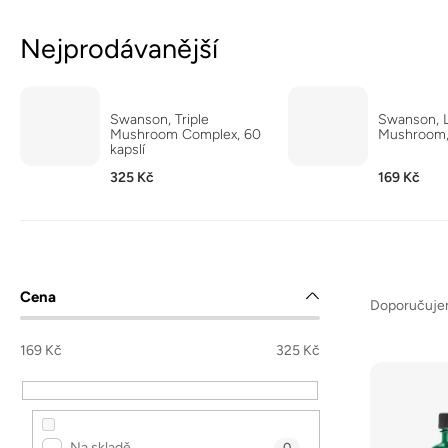
Nejprodávanější
Swanson, Triple
Swanson, L
Mushroom Complex, 60
Mushroom, 
kapslí
325 Kč
169 Kč
Ř
P
Cena
a
Doporučuj
o
z
s
169
Kč
325
Kč
e
t
V
n
r
ý
í
a
p
Na skladě
0