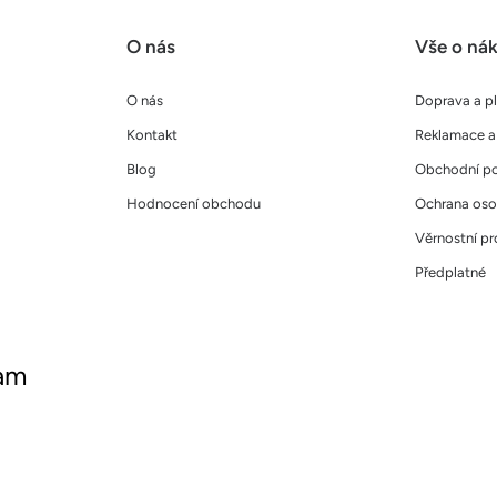
O nás
Vše o ná
O nás
Doprava a p
Kontakt
Reklamace a 
Blog
Obchodní p
Hodnocení obchodu
Ochrana oso
Věrnostní p
Předplatné
ram
ujte nás