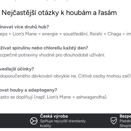
 Nejčastější otázky k houbám a řasám
novat více druhů hub?
ps + Lion’s Mane = energie + soustředění, Reishi + Chaga = im
žívat spirulinu nebo chlorellu každý den?
bezpečné potraviny vhodné pro dlouhodobé užívání.
vedlejší účinky?
 doporučeného dávkování obvykle ne. Citlivé osoby mohou začít
ovat houby a adaptogeny?
asto se doplňují (např. Lion’s Mane + ashwagandha).
Česká výroba
Bezpe
Splňuje nejvyšší standardy
Plateb
kvality
Shopt