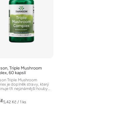
son, Triple Mushroom
ex, 60 kapslí
on Triple Mushroom
ex je doplněk stravy, který
nuje tři nejznámější houby
vané v tradičním...
Kč
Měrná
5,42 Kč / 1 ks
cena: