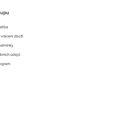
kupu
latba
vrácení zboží
odmínky
bních údajů
rogram