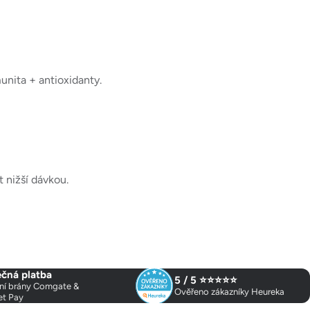
unita + antioxidanty.
 nižší dávkou.
čná platba
5 / 5 ⭐⭐⭐⭐⭐
ní brány Comgate &
Ověřeno zákazníky Heureka
et Pay