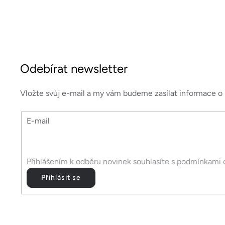
Z
á
Odebírat newsletter
p
a
Vložte svůj e-mail a my vám budeme zasílat informace 
t
E-mail
í
Přihlášením k odběru novinek souhlasíte s
podmínkami o
Přihlásit se