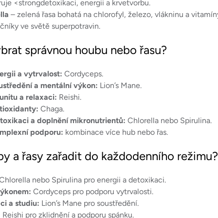
uje <strongdetoxikaci, energii a krvetvorbu.
lla
– zelená řasa bohatá na chlorofyl, železo, vlákninu a vitamí
čníky ve světě superpotravin.
vybrat správnou houbu nebo řasu?
ergii a vytrvalost:
Cordyceps.
ustředění a mentální výkon:
Lion’s Mane.
unitu a relaxaci:
Reishi.
tioxidanty:
Chaga.
toxikaci a doplnění mikronutrientů:
Chlorella nebo Spirulina.
omplexní podporu:
kombinace více hub nebo řas.
by a řasy zařadit do každodenního režimu?
Chlorella nebo Spirulina pro energii a detoxikaci.
výkonem:
Cordyceps pro podporu vytrvalosti.
ci a studiu:
Lion’s Mane pro soustředění.
:
Reishi pro zklidnění a podporu spánku.