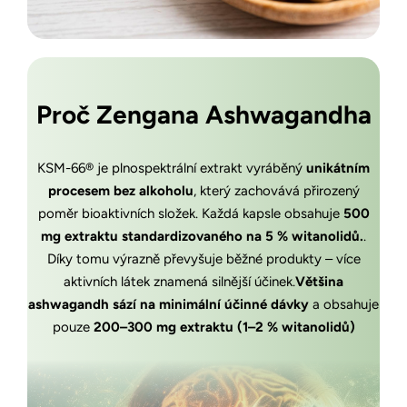
Proč Zengana Ashwagandha
KSM-66® je plnospektrální extrakt vyráběný
unikátním
procesem bez alkoholu
, který zachovává přirozený
poměr bioaktivních složek. Každá kapsle obsahuje
500
mg extraktu standardizovaného na 5 % witanolidů.
.
Díky tomu výrazně převyšuje běžné produkty – více
aktivních látek znamená silnější účinek.
Většina
ashwagandh sází na minimální účinné dávky
a obsahuje
pouze
200–300 mg extraktu (1–2 % witanolidů)