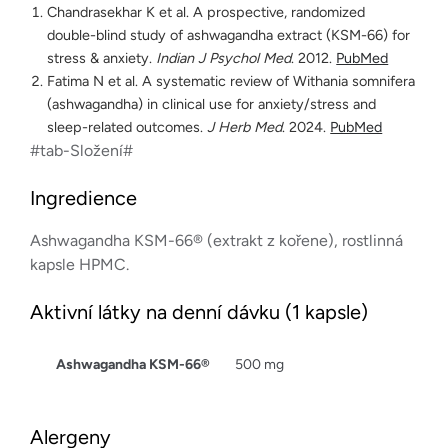
Chandrasekhar K et al. A prospective, randomized
double-blind study of ashwagandha extract (KSM-66) for
stress & anxiety.
Indian J Psychol Med
. 2012.
PubMed
Fatima N et al. A systematic review of Withania somnifera
(ashwagandha) in clinical use for anxiety/stress and
sleep-related outcomes.
J Herb Med
. 2024.
PubMed
#tab-Složení#
Ingredience
Ashwagandha KSM-66® (extrakt z kořene), rostlinná
kapsle HPMC.
Aktivní látky na denní dávku (1 kapsle)
Ashwagandha KSM-66®
500 mg
Alergeny