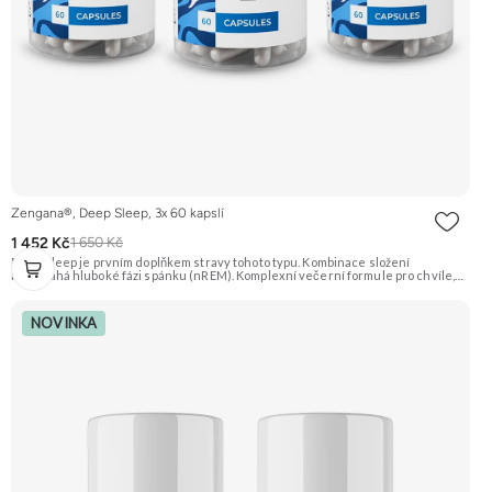
Zengana®, Deep Sleep, 3x 60 kapslí
1 452 Kč
1 650 Kč
Deep Sleep je prvním doplňkem stravy tohoto typu. Kombinace složení
napomáhá hluboké fázi spánku (nREM). Komplexní večerní formule pro chvíle,
když potřebuješ zpomalit, zklidnit hlavu a připravit tělo na kvalitní
spánek. Spánek je klíčový pro regeneraci těla i mysli a vytváří dobrý základ pro
lepší fungování během následujícího dne. Stačí 2 kapsle 30–60 minut před
NOVINKA
spaním. 💤 Vyšší kvalita spánku 🧘 Relaxace 🌿 Přírodní složení ❤️ Odbourání
stresu 🧠 Mozková regenerace 🌙 Produkce melatoninu