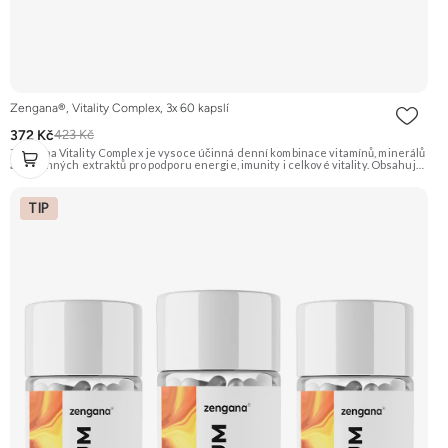
Zengana®, Vitality Complex, 3x 60 kapslí
372 Kč
423 Kč
Zengana Vitality Complex je vysoce účinná denní kombinace vitamínů, minerálů
a rostlinných extraktů pro podporu energie, imunity i celkové vitality. Obsahuje
silné chelátové formy minerálů, aktivní formy vitamínů a extrakty z ženšenu,
rodioly, kurkumy a zázvoru. Jedna dávka denně pokryje klíčové nutriční potřeby
a pomáhá tělu lépe fungovat v náročném období. Vegan kapsle, bez zbytečných
TIP
přísad. 🧬 15+ aktivních látek ⚡ Denní energie 🛡 Silná imunita 🧠 Mentální výkon
💊 Q10 & extrakty 🌱 Vegan kapsle