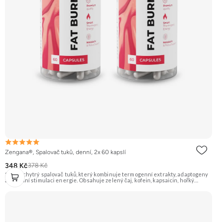
Zengana®, Spalovač tuků, denní, 2x 60 kapslí
348 Kč
378 Kč
Silný a chytrý spalovač tuků, který kombinuje termogenní extrakty, adaptogeny
a přírodní stimulaci energie. Obsahuje zelený čaj, kofein, kapsaicin, hořký
pomeranč, guaranu a Coleus forskohlii pro maximální podporu
metabolismu. Rhodiola rosea pomáhá zvyšovat odolnost proti únavě, zatímco L-
tyrosin a ženšen podporují fokus, motivaci a stabilní energii bez výkyvů.
BioPerine® zajišťuje lepší vstřebatelnost všech aktivních látek. 🔥 Termogenní
efekt ⚡ Energie na trénink 🧠 Ostrý fokus 🔋 Rychlý nástup 💊 BioPerine® 🌱
Vegan kapsle