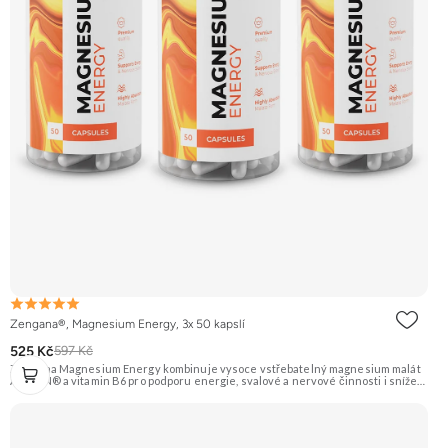
Zengana®, Magnesium Energy, 3x 50 kapslí
525 Kč
597 Kč
Zengana Magnesium Energy kombinuje vysoce vstřebatelný magnesium malát
ALBION® a vitamin B6 pro podporu energie, svalové a nervové činnosti i snížení
únavy během dne. Hořčík v malátové formě je ideální pro ranní a denní použití,
protože podporuje tvorbu energie (ATP). Vegan kapsle, bez zbytečných přísad.
💊 ALBION® malát ⚡ Denní energie 🔋 Tvorba ATP 🧠 Lepší fokus 🌞 Bez útlumu
🌱 Vegan kapsle