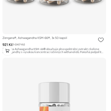
Zengana®, Ashwagandha KSM-66®, 3x 50 kapslí
921 Kč
1 047 Kč
Zengana Ashwagandha KSM-66® obsahuje plnospektrální extrakt z kořene
ashwagandhy s vysokou koncentrací účinných withanolidů. Pomáhá podpořit
odolnost vůči stresu, psychickou rovnováhu, kvalitu spánku a vitalitu
organismu. Prémiová kvalita potvrzená značkou KSM-66® – zlatým standardem
mezi extrakty z ashwagandhy. Vegan kapsle, bez zbytečných přísad. 🌿 KSM-66®
extrakt 🧠 Mentální rovnováha 😌 Odolnost vůči stresu ⚡ Stabilní energie 💪
Výkon pod tlakem 🌱 Vegan kapsle