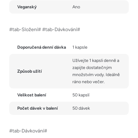
Veganský
Ano
#tab-Složení# #tab-Dávkování#
Doporučená denní dávka
1 kapsle
Užívejte 1 kapsli denně a
zapijte dostatečným
Způsob užití
množstvím vody. Ideálně
ráno nebo večer.
Velikost balení
50 kapslí
Počet dávek v balení
50 dávek
#tab-Dávkování#