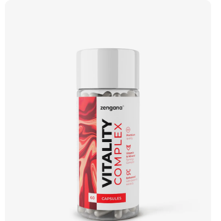
protože podporuje tvorbu energie (ATP). Vegan kapsle, bez zbytečných přísad.
💊 ALBION® malát ⚡ Denní energie 🔋 Tvorba ATP 🧠 Lepší fokus 🌞 Bez útlumu
🌱 Vegan kapsle