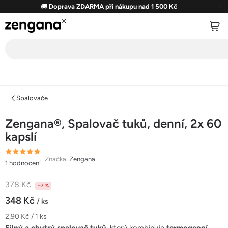
Přejít
🚚
Doprava ZDARMA při nákupu nad 1 500 Kč
na
obsah
Spalovače
Zengana®, Spalovač tuků, denní, 2x 60
kapslí
Průměrné
Značka:
Zengana
1 hodnocení
hodnocení
produktu
378 Kč
–7 %
je
348 Kč
/ ks
5,0
Měrná
2,90 Kč / 1 ks
z
cena: