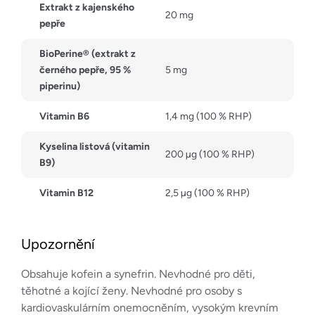
Extrakt z kajenského
20 mg
pepře
BioPerine® (extrakt z
černého pepře, 95 %
5 mg
piperinu)
Vitamin B6
1,4 mg (100 % RHP)
Kyselina listová (vitamin
200 µg (100 % RHP)
B9)
Vitamin B12
2,5 µg (100 % RHP)
Upozornění
Obsahuje kofein a synefrin. Nevhodné pro děti,
těhotné a kojící ženy. Nevhodné pro osoby s
kardiovaskulárním onemocněním, vysokým krevním