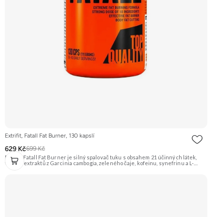
Extrifit, Fatall Fat Burner, 130 kapslí
629 Kč
699 Kč
Extrifit Fatall Fat Burner je silný spalovač tuku s obsahem 21 účinných látek,
včetně extraktů z Garcinia cambogia, zeleného čaje, kofeinu, synefrinu a L-
karnitinu. Je navržen pro podporu metabolismu tuků a energetického výdeje.
Doporučujeme vyzkoušet Zengana, Spalovač tuků, denní Prémiová kvalita
Komplexní složení Výhodná cena Veganské kapsle Vyzkoušet