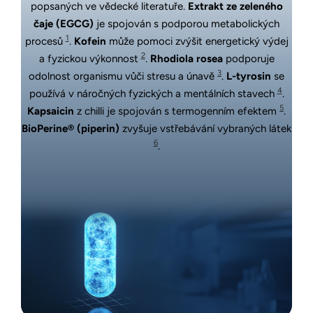
popsaných ve vědecké literatuře.
Extrakt ze zeleného
čaje (EGCG)
je spojován s podporou metabolických
1
procesů
.
Kofein
může pomoci zvýšit energetický výdej
2
a fyzickou výkonnost
.
Rhodiola rosea
podporuje
3
odolnost organismu vůči stresu a únavě
.
L-tyrosin
se
4
používá v náročných fyzických a mentálních stavech
.
5
Kapsaicin
z chilli je spojován s termogenním efektem
.
BioPerine® (piperin)
zvyšuje vstřebávání vybraných látek
6
.