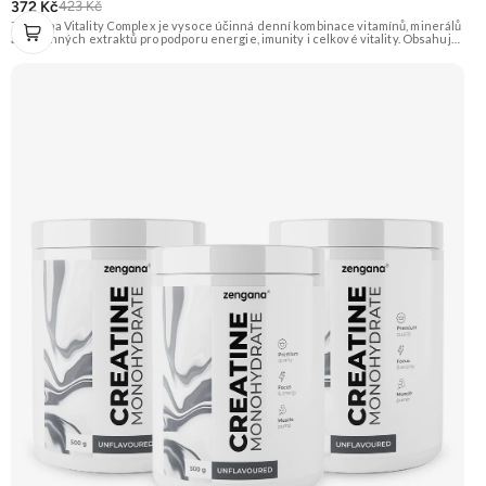
372 Kč
423 Kč
Zengana Vitality Complex je vysoce účinná denní kombinace vitamínů, minerálů
a rostlinných extraktů pro podporu energie, imunity i celkové vitality. Obsahuje
silné chelátové formy minerálů, aktivní formy vitamínů a extrakty z ženšenu,
rodioly, kurkumy a zázvoru. Jedna dávka denně pokryje klíčové nutriční potřeby
a pomáhá tělu lépe fungovat v náročném období. Vegan kapsle, bez zbytečných
přísad. 🧬 15+ aktivních látek ⚡ Denní energie 🛡 Silná imunita 🧠 Mentální výkon
💊 Q10 & extrakty 🌱 Vegan kapsle