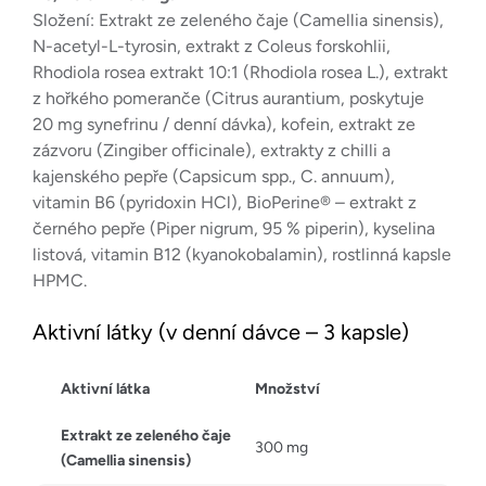
Složení: Extrakt ze zeleného čaje (Camellia sinensis),
N-acetyl-L-tyrosin, extrakt z Coleus forskohlii,
Rhodiola rosea extrakt 10:1 (Rhodiola rosea L.), extrakt
z hořkého pomeranče (Citrus aurantium, poskytuje
20 mg synefrinu / denní dávka), kofein, extrakt ze
zázvoru (Zingiber officinale), extrakty z chilli a
kajenského pepře (Capsicum spp., C. annuum),
vitamin B6 (pyridoxin HCl), BioPerine® – extrakt z
černého pepře (Piper nigrum, 95 % piperin), kyselina
listová, vitamin B12 (kyanokobalamin), rostlinná kapsle
HPMC.
Aktivní látky (v denní dávce – 3 kapsle)
Aktivní látka
Množství
Extrakt ze zeleného čaje
300 mg
(Camellia sinensis)