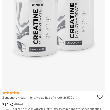
Zengana®, Kreatin monohydrát, Bez příchutě, 2x 500g
734 Kč
798 Kč
Zengana Kreatin Monohydrát je čistý 100% kreatin monohydrát bez příchuti a