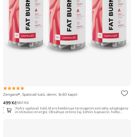
Zengana®, Spalovač tuků, denní, 3x 60 kapslí
499 Kč
567 Kč
Silný a chytrý spalovač tuků, který kombinuje termogenní extrakty, adaptogeny
a přírodní stimulaci energie. Obsahuje zelený čaj, kofein, kapsaicin, hořký
pomeranč, guaranu a Coleus forskohlii pro maximální podporu
metabolismu. Rhodiola rosea pomáhá zvyšovat odolnost proti únavě, zatímco L-
tyrosin a ženšen podporují fokus, motivaci a stabilní energii bez výkyvů.
BioPerine® zajišťuje lepší vstřebatelnost všech aktivních látek. 🔥 Termogenní
efekt ⚡ Energie na trénink 🧠 Ostrý fokus 🔋 Rychlý nástup 💊 BioPerine® 🌱
Vegan kapsle