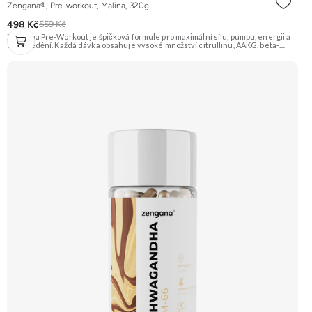
Zengana®, Pre-workout, Malina, 320g
498 Kč
559 Kč
Zengana Pre-Workout je špičková formule pro maximální sílu, pumpu, energii a
soustředění. Každá dávka obsahuje vysoké množství citrullinu, AAKG, beta-
alaninu a glycerolu pro intenzivní prokrvení a podporu výkonu. O mentální
ostrost se starají NALT, citikolin, L-tyrosin, Rhodiola a ginkgo, zatímco bezvodý
kofein a zelený čaj pomáhají nastartovat energii bez dojezdu. Transparentní
složení, účinné dávky a bez zbytečných nesmyslů. ⚡ Energie před tréninkem 💪
Vyšší výkon 🔥 Intenzivní pumpa 🧠 Fokus a soustředění 🧬 Komplexní složení ☕
250 mg kofeinu