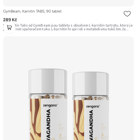
GymBeam, Karnitin TABS, 90 tablet
289 Kč
L-Karnitin Tabs od GymBeam jsou tablety s obsahem L-karnitin tartrátu, který je
populárním spalovačem tuku. L-karnitin hraje roli v metabolismu tuků tím, že
transportuje mastné kyseliny do mitochondrií, kde se přeměňují na energii.
Jedna dávka (2 tablety) obsahuje 1000 mg L-karnitin tartrátu. Doporučujeme
vyzkoušet Zengana, Spalovač tuků, denní Prémiová kvalita Komplexní složení
Výhodná cena Veganské kapsle Vyzkoušet