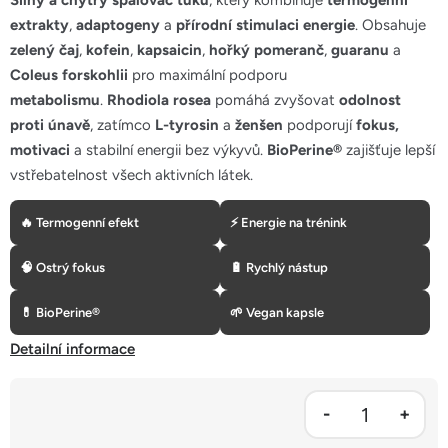
Silný a chytrý spalovač tuků
, který kombinuje
termogenní
5
extrakty
,
adaptogeny
a
přírodní stimulaci energie
. Obsahuje
hvězdiček.
zelený čaj
,
kofein
,
kapsaicin
,
hořký pomeranč
,
guaranu
a
Coleus forskohlii
pro maximální podporu
metabolismu
.
Rhodiola rosea
pomáhá zvyšovat
odolnost
proti únavě
, zatímco
L-tyrosin
a
ženšen
podporují
fokus,
motivaci
a stabilní energii bez výkyvů.
BioPerine®
zajišťuje lepší
vstřebatelnost všech aktivních látek.
🔥 Termogenní efekt
⚡ Energie na trénink
🧠 Ostrý fokus
🔋 Rychlý nástup
💊 BioPerine®
🌱 Vegan kapsle
Detailní informace