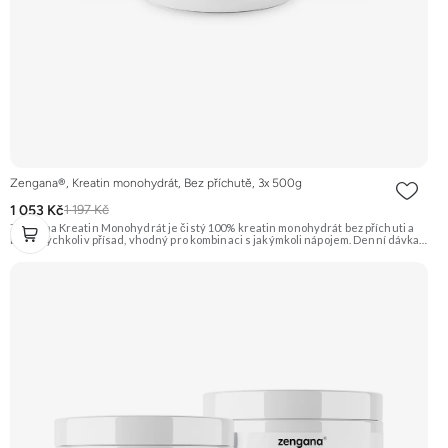
Zengana®, Kreatin monohydrát, Bez příchutě, 3x 500g
1 053 Kč
1 197 Kč
Zengana Kreatin Monohydrát je čistý 100% kreatin monohydrát bez příchuti a
bez jakýchkoliv přísad, vhodný pro kombinaci s jakýmkoli nápojem. Denní dávka 5
g pokrývá doporučený příjem pro efekt na výkon při opakovaných krátkodobých,
vysoce intenzivních aktivitách. Ideální pro sílu, explozivitu a nárůst svalové
hmoty při dlouhodobém užívání. 💊 100% kreatin monohydrát ⚡ Více síly 🔁 Více
opakování 🔋 Energie pro svaly 🧪 Ověřená forma 🌱 Čisté složení