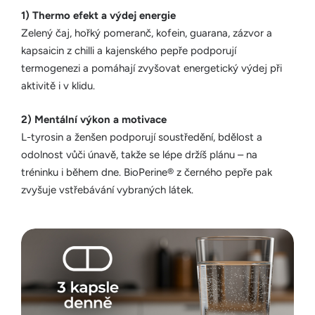
1) Thermo efekt a výdej energie
Zelený čaj, hořký pomeranč, kofein, guarana, zázvor a
kapsaicin z chilli a kajenského pepře podporují
termogenezi a pomáhají zvyšovat energetický výdej při
aktivitě i v klidu.
2) Mentální výkon a motivace
L-tyrosin a ženšen podporují soustředění, bdělost a
odolnost vůči únavě, takže se lépe držíš plánu – na
tréninku i během dne. BioPerine® z černého pepře pak
zvyšuje vstřebávání vybraných látek.