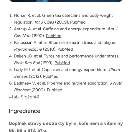
Hursel R. et al. Green tea catechins and body weight
regulation.
Int J Obes
(2009).
PubMed
Astrup A. et al. Caffeine and energy expenditure.
Am J
Clin Nutr
(1990).
PubMed
Panossian A. et al. Rhodiola rosea in stress and fatigue.
Phytomedicine
(2010).
PubMed
Deijen JB. et al. Tyrosine and performance under stress.
Brain Res Bull
(1999).
PubMed
Ludy MJ. et al. Capsaicin and energy expenditure.
Chem
Senses
(2012).
PubMed
Badmaev V. et al. Piperine and nutrient absorption.
J Nutr
Biochem
(2000).
PubMed
#tab-Složení#
Ingredience
Doplněk stravy s extrakty bylin, kofeinem a vitaminy
B6, B9 a B12. 51 g.