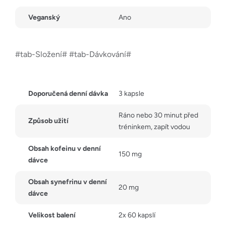
Veganský
Ano
#tab-Složení# #tab-Dávkování#
Doporučená denní dávka
3 kapsle
Ráno nebo 30 minut před
Způsob užití
tréninkem, zapít vodou
Obsah kofeinu v denní
150 mg
dávce
Obsah synefrinu v denní
20 mg
dávce
Velikost balení
2x 60 kapslí