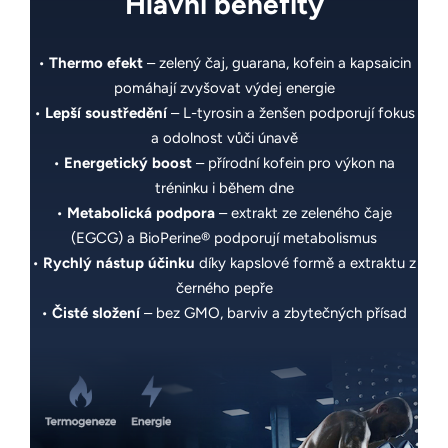
Hlavní benefity
•
Thermo efekt
– zelený čaj, guarana, kofein a kapsaicin
pomáhají zvyšovat výdej energie
•
Lepší soustředění
– L-tyrosin a ženšen podporují fokus
a odolnost vůči únavě
•
Energetický boost
– přírodní kofein pro výkon na
tréninku i během dne
•
Metabolická podpora
– extrakt ze zeleného čaje
(EGCG) a BioPerine® podporují metabolismus
•
Rychlý nástup účinku
díky kapslové formě a extraktu z
černého pepře
•
Čisté složení
– bez GMO, barviv a zbytečných přísad