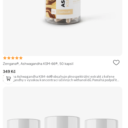
Zengana®, Ashwagandha KSM-66®, 50 kapslí
349 Kč
Zengana Ashwagandha KSM-66® obsahuje plnospektrální extrakt z kořene
ashwagandhy s vysokou koncentrací účinných withanolidů. Pomáhá podpořit
odolnost vůči stresu, psychickou rovnováhu, kvalitu spánku a vitalitu
organismu. Prémiová kvalita potvrzená značkou KSM-66® – zlatým standardem
mezi extrakty z ashwagandhy. Vegan kapsle, bez zbytečných přísad. 🌿 KSM-66®
extrakt 🧠 Mentální rovnováha 😌 Odolnost vůči stresu ⚡ Stabilní energie 💪
Výkon pod tlakem 🌱 Vegan kapsle