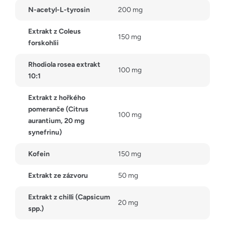
N-acetyl-L-tyrosin
200 mg
Extrakt z Coleus
150 mg
forskohlii
Rhodiola rosea extrakt
100 mg
10:1
Extrakt z hořkého
pomeranče (Citrus
100 mg
aurantium, 20 mg
synefrinu)
Kofein
150 mg
Extrakt ze zázvoru
50 mg
Extrakt z chilli (Capsicum
20 mg
spp.)