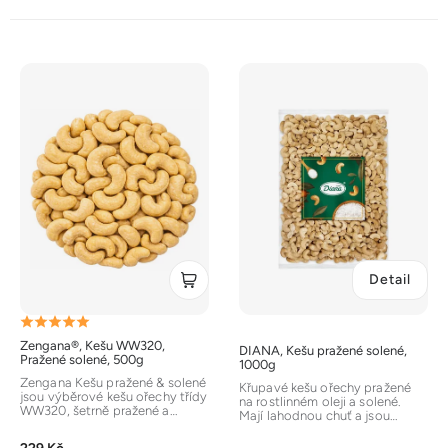
V
ý
p
i
s
p
r
o
d
Detail
u
k
Průměrné
t
Zengana®, Kešu WW320,
DIANA, Kešu pražené solené,
hodnocení
ů
Pražené solené, 500g
1000g
produktu
Zengana Kešu pražené & solené
Křupavé kešu ořechy pražené
jsou výběrové kešu ořechy třídy
je
na rostlinném oleji a solené.
WW320, šetrně pražené a
Mají lahodnou chuť a jsou
dochucené solí. Díky...
5,0
vhodné jako pochoutka k
jakékoliv...