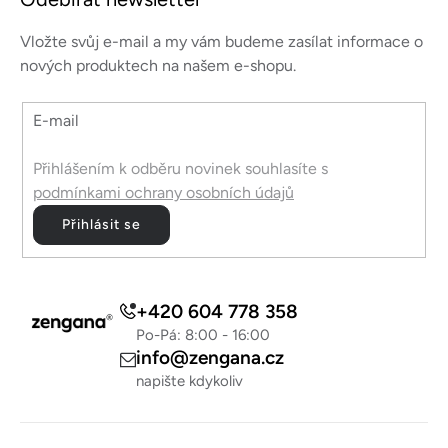
p
u
a
Vložte svůj e-mail a my vám budeme zasílat informace o
t
nových produktech na našem e-shopu.
í
E-mail
Přihlášením k odběru novinek souhlasíte s
podmínkami ochrany osobních údajů
Přihlásit se
+420 604 778 358
Po-Pá: 8:00 - 16:00
info@zengana.cz
napište kdykoliv