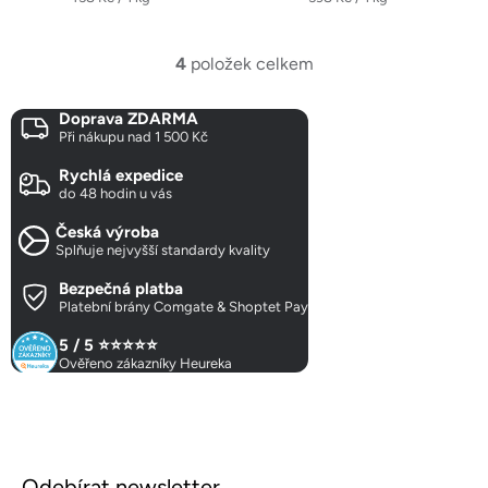
cena:
cena:
4
položek celkem
O
v
Doprava ZDARMA
l
Při nákupu nad 1 500 Kč
á
d
Rychlá expedice
a
do 48 hodin u vás
c
Česká výroba
í
Splňuje nejvyšší standardy kvality
p
r
Bezpečná platba
Platební brány Comgate & Shoptet Pay
v
k
5 / 5 ⭐⭐⭐⭐⭐
y
Ověřeno zákazníky Heureka
v
ý
p
Z
i
á
s
Odebírat newsletter