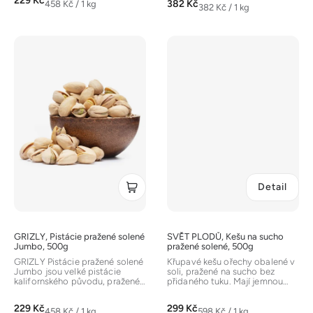
229 Kč
z
Měrná
382 Kč
458 Kč / 1 kg
Měrná
382 Kč / 1 kg
cena:
5
cena:
hvězdiček.
Detail
GRIZLY, Pistácie pražené solené
SVĚT PLODŮ, Kešu na sucho
Jumbo, 500g
pražené solené, 500g
GRIZLY Pistácie pražené solené
Křupavé kešu ořechy obalené v
Jumbo jsou velké pistácie
soli, pražené na sucho bez
kalifornského původu, pražené
přidaného tuku. Mají jemnou
ve skořápce a jemně solené....
nasládlou chuť zvýrazněnou
solí....
229 Kč
299 Kč
Měrná
Měrná
458 Kč / 1 kg
598 Kč / 1 kg