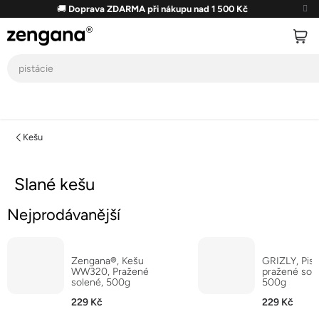
Přejít
🚚
Doprava ZDARMA při nákupu nad 1 500 Kč
na
obsah
Kešu
Slané kešu
Nejprodávanější
Zengana®, Kešu
GRIZLY, Pist
WW320, Pražené
pražené sol
solené, 500g
500g
229 Kč
229 Kč