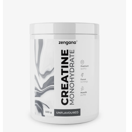
Ideální start do formy 💰 3 produkty výhodněji