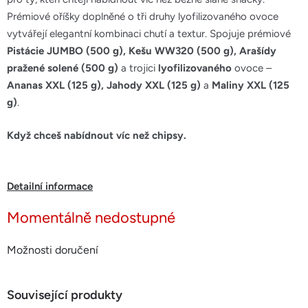
hvězdiček.
Prémiové oříšky doplněné o tři druhy lyofilizovaného ovoce
vytvářejí elegantní kombinaci chutí a textur.
Spojuje prémiové
Pistácie JUMBO (500 g), Kešu WW320 (500 g), Arašídy
pražené solené (500 g)
a trojici
lyofilizovaného
ovoce –
Ananas XXL (125 g), Jahody XXL (125 g)
a
Maliny XXL (125
g)
.
Když chceš nabídnout víc než chipsy.
Detailní informace
Momentálně nedostupné
Možnosti doručení
Související produkty