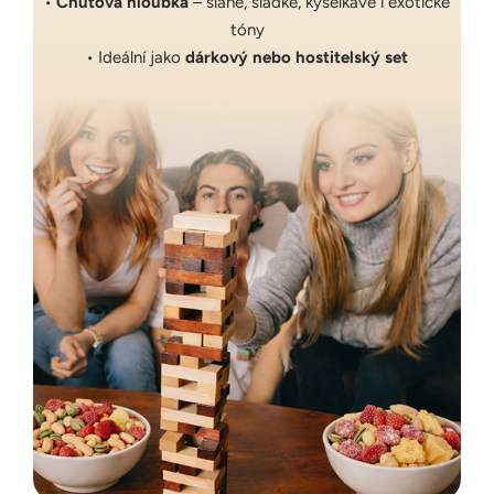
•
Chuťová hloubka
– slané, sladké, kyselkavé i exotické
tóny
• Ideální jako
dárkový nebo hostitelský set