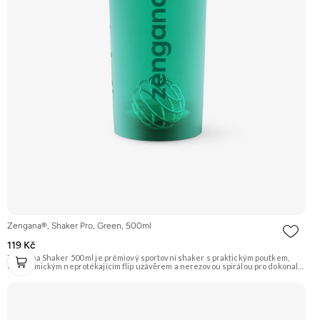
Zengana®, Shaker Pro, Green, 500ml
119 Kč
Zengana Shaker 500 ml je prémiový sportovní shaker s praktickým poutkem,
ergonomickým neprotékajícím flip uzávěrem a nerezovou spirálou pro dokonale
jemné rozmíchání. Díky BPA-free plastu, zaoblenému dnu a pevné konstrukci je
ideální pro každodenní použití doma, v práci i ve fitku.