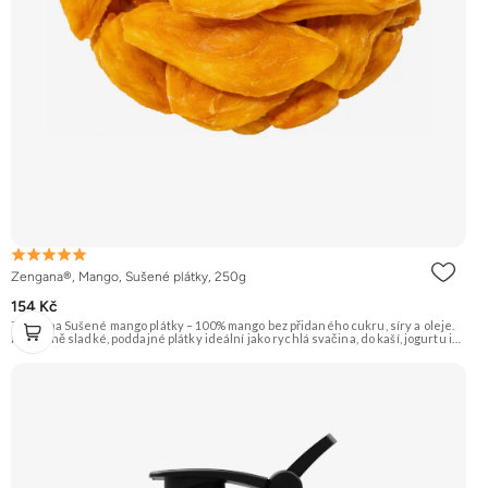
Zengana®, Mango, Sušené plátky, 250g
154 Kč
Zengana Sušené mango plátky – 100% mango bez přidaného cukru, síry a oleje.
Přirozeně sladké, poddajné plátky ideální jako rychlá svačina, do kaší, jogurtu i
na pečení. 🥭 100% mango ❌ Bez přidaného cukru 😋 Sladká exotická chuť 🍬
Alternativa sladkostí