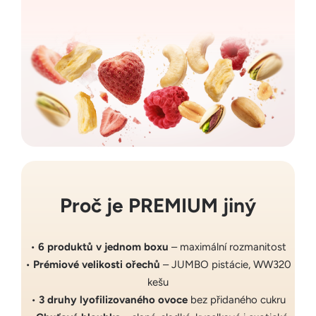
Proč je PREMIUM jiný
•
6 produktů v jednom boxu
– maximální rozmanitost
•
Prémiové velikosti ořechů
– JUMBO pistácie, WW320
kešu
•
3 druhy lyofilizovaného ovoce
bez přidaného cukru