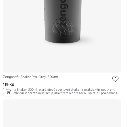
Zengana®, Shaker Pro, Grey, 500ml
119 Kč
Zengana Shaker 500 ml je prémiový sportovní shaker s praktickým poutkem,
ergonomickým neprotékajícím flip uzávěrem a nerezovou spirálou pro dokonale
jemné rozmíchání. Díky BPA-free plastu, zaoblenému dnu a pevné konstrukci je
ideální pro každodenní použití doma, v práci i ve fitku.