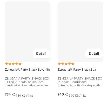
Detail
Detail
Průměrné
Průměrné
Zengana®, Party Snack Box, Mini
Zengana®, Party Snack Box
hodnocení
hodnocení
produktu
produktu
ZENGANA PARTY SNACK BOX
ZENGANA PARTY SNACK BOX
– MINI je ideální balíček pro
je ideální kombinace
je
je
menší návštěvu nebo večer ve
prémiových oříšků a křupavého
dvou. Slané oříšky a křupavé...
lyofilizovaného ovoce. Slané i
5,0
5,0
sladké v...
734 Kč
940 Kč
z
z
Měrná
Měrná
734 Kč / 1 ks
940 Kč / 1 ks
cena:
cena:
5
5
hvězdiček.
hvězdiček.