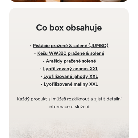
Co box obsahuje
•
Pistácie pražené & solené (JUMBO)
•
Kešu WW320 pražené & solené
•
Arašídy pražené solené
•
Lyofilizovaný ananas XXL
•
Lyofilizované jahody XXL
•
Lyofilizované maliny XXL
Každý produkt si můžeš rozkliknout a zjistit detailní
informace o složení.