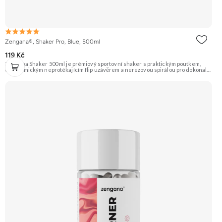
Zengana®, Shaker Pro, Blue, 500ml
119 Kč
Zengana Shaker 500 ml je prémiový sportovní shaker s praktickým poutkem,
ergonomickým neprotékajícím flip uzávěrem a nerezovou spirálou pro dokonale
jemné rozmíchání. Díky BPA-free plastu, zaoblenému dnu a pevné konstrukci je
ideální pro každodenní použití doma, v práci i ve fitku.