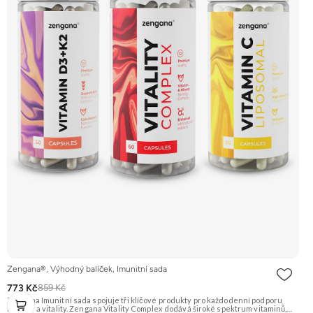
Zengana®, Výhodný balíček, Imunitní sada
773 Kč
859 Kč
Zengana Imunitní sada spojuje tři klíčové produkty pro každodenní podporu
imunity a vitality. Zengana Vitality Complex dodává široké spektrum vitaminů,