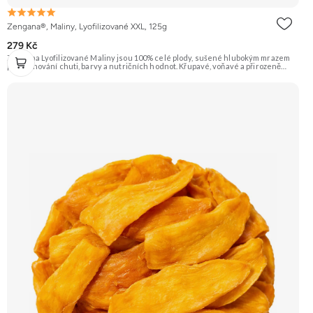
Zengana®, Maliny, Lyofilizované XXL, 125g
279 Kč
Zengana Lyofilizované Maliny jsou 100% celé plody, sušené hlubokým mrazem
pro zachování chuti, barvy a nutričních hodnot. Křupavé, voňavé a přirozeně
sladkokyselé – ideální do jogurtů, kaší, smoothie i na svačinu. 🍓 100% maliny ❌
Bez přidaného cukru ❄️ Lyofilizované 😋 Svěží sladkokyselá chuť