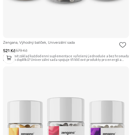
Zengana, Výhodný balíček, Univerzální sada
521 Kč
579 Kč
Chceš mít základ každodenní suplementace vyřešený jednoduše a bez hromady
různých doplňků? Univerzální sada spojuje tři klíčové produkty pro energii a
vitalitu, srdce a mozek, svaly a snížení únavy. Promyšlený základ pro každý den –
bez zbytečného překrývání a přemýšlení, co všechno ještě potřebuješ. V balíčku:
Vitality Complex · Omega-3 · Magnesium Active ⚡ Méně únavy ❤️ Podpora srdce
🧠 Podpora mozku 💪 Podpora svalů 🛡️ Každodenní vitalita ✅ 3 základy v jednom