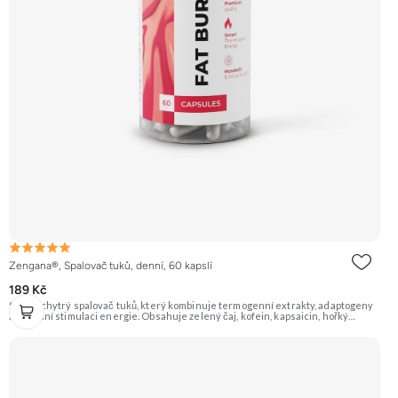
Zengana®, Spalovač tuků, denní, 60 kapslí
189 Kč
Silný a chytrý spalovač tuků, který kombinuje termogenní extrakty, adaptogeny
a přírodní stimulaci energie. Obsahuje zelený čaj, kofein, kapsaicin, hořký
pomeranč, guaranu a Coleus forskohlii pro maximální podporu
metabolismu. Rhodiola rosea pomáhá zvyšovat odolnost proti únavě, zatímco L-
tyrosin a ženšen podporují fokus, motivaci a stabilní energii bez výkyvů.
BioPerine® zajišťuje lepší vstřebatelnost všech aktivních látek. 🔥 Termogenní
efekt ⚡ Energie na trénink 🧠 Ostrý fokus 🔋 Rychlý nástup 💊 BioPerine® 🌱
Vegan kapsle