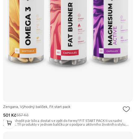
Zengana, Výhodný balíček, Fit start pack
501 Kč
557 Kč
Chceš shodit pár kilo a dostat se zpět do formy? FIT START PACK ti usnadní
začátek. Tři produkty v jednom balíčku pro podporu aktivního životního stylu,
svalů a regenerace. Jednoduchý základ pro každého, kdo chce začít bez
zbytečných extrémů. V balíčku: Fatburner · Magnesium Active · Omega-3 🔥
Podpora redukce váhy ⚡ Energie při hubnutí 💪 Podpora svalů 🔋 Méně únavy 🎯