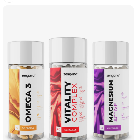
minerálů a rostlinných extraktů pro energii a celkovou rovnováhu, Zengana
Vitamin D3+K2 podporuje imunitní systém a zdraví kostí a Zengana Liposomální
Vitamin C přináší vysoce vstřebatelnou formu vitaminu C pro antioxidační
ochranu a podporu obranyschopnosti. Dohromady tvoří systematický základ pro
období zvýšené zátěže i dlouhodobou péči o zdraví. Promyšlené dávky, kvalitní
suroviny v prémiových formách a čisté složení.