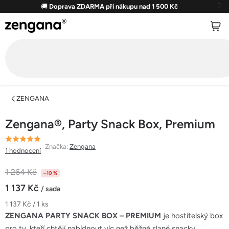
Přejít
🚚
Doprava ZDARMA při nákupu nad 1 500 Kč
na
obsah
ZENGANA
Zengana®, Party Snack Box, Premium
Průměrné
Značka:
Zengana
1 hodnocení
hodnocení
produktu
1 264 Kč
–10 %
je
1 137 Kč
/ sada
5,0
Měrná
1 137 Kč / 1 ks
z
cena:
ZENGANA PARTY SNACK BOX – PREMIUM
je hostitelský box
5
pro ty, kteří chtějí nabídnout víc než běžné slané snacky.