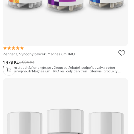
Zengana, Výhodný balíček, Magnesium TRIO
1 479 Kč
2 034 Kč
Přes den ti dochází energie, po výkonu potřebuješ podpořit svaly a večer
konečně vypnout? Magnesium TRIO řeší celý den třemi cílenými produkty.
Energy pro denní energii, Active pro svaly a regeneraci a Sleep pro večerní
zklidnění. Nemusíš řešit, jaký hořčík kdy zvolit. Máš jednoduchý systém od rána
až do večera v jednom balíčku. V balíčku: Magnesium Energy · Magnesium
Active · Magnesium Sleep ⚡ Nakopni energii 💪 Podpoř svaly 🔋 Méně únavy ♻️
Podpoř regeneraci 🌙 Večer vypni 🔄 Ráno. Výkon. Večer.