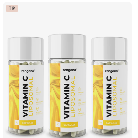
regeneraci. Vegan kapsle, bez zbytečných přísad. 💊 Liposomální forma 🛡 Silná
imunita 🧬 Ochrana buněk 💊 Vysoká vstřebatelnost 🍊 Vitamin C 🌱 Vegan
TIP
kapsle