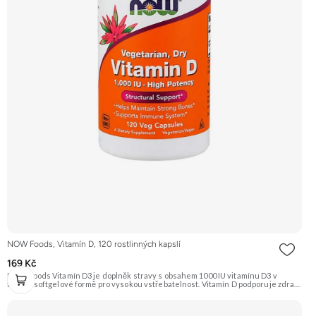
NOW Foods, Vitamín D, 120 rostlinných kapslí
169 Kč
NOW Foods Vitamín D3 je doplněk stravy s obsahem 1000 IU vitamínu D3 v
tekuté softgelové formě pro vysokou vstřebatelnost. Vitamín D podporuje zdraví
kostí, zubů a správnou funkci imunitního systému. Je klíčový pro vstřebávání
vápníku v těle. Doporučujeme vyzkoušet Zengana, Vitamin D3+K2 Prémiová
kvalita Vysoká hodnota UI Výhodná cena Vyzkoušet