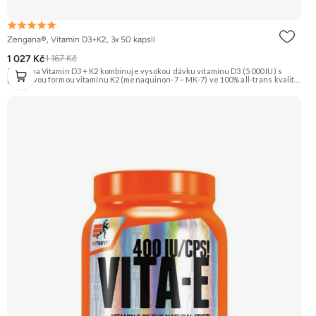
Zengana®, Vitamin D3+K2, 3x 50 kapslí
1 027 Kč
1 167 Kč
Zengana Vitamin D3 + K2 kombinuje vysokou dávku vitamínu D3 (5 000 IU) s
prémiovou formou vitamínu K2 (menaquinon-7 – MK-7) ve 100% all-trans kvalitě.
Společně pomáhají efektivně řídit využití vápníku, podporují imunitu, zdravé
kosti i kardiovaskulární systém.Vegan kapsle, bez zbytečných přísad. ☀️ Vitamin
D3 + K2 🦴 Silné kosti 🛡 Podpora imunity ❤️ Podpora srdce 💊 Forma MK-7 🌱
Vegan kapsle