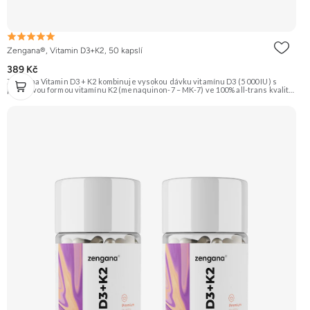
Zengana®, Vitamin D3+K2, 50 kapslí
389 Kč
Zengana Vitamin D3 + K2 kombinuje vysokou dávku vitamínu D3 (5 000 IU) s
prémiovou formou vitamínu K2 (menaquinon-7 – MK-7) ve 100% all-trans kvalitě.
Společně pomáhají efektivně řídit využití vápníku, podporují imunitu, zdravé
kosti i kardiovaskulární systém.Vegan kapsle, bez zbytečných přísad. ☀️ Vitamin
D3 + K2 🦴 Silné kosti 🛡 Podpora imunity ❤️ Podpora srdce 💊 Forma MK-7 🌱
Vegan kapsle