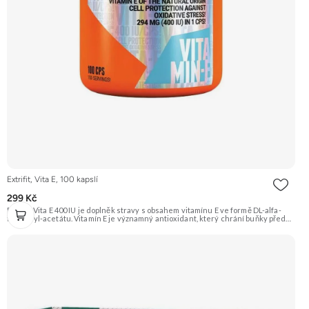
Extrifit, Vita E, 100 kapslí
299 Kč
Extrifit Vita E 400 IU je doplněk stravy s obsahem vitamínu E ve formě DL-alfa-
tokoferyl-acetátu. Vitamín E je významný antioxidant, který chrání buňky před
poškozením volnými radikály a oxidačním stresem. Je určen pro aktivní jedince
a sportovce. Doporučujeme vyzkoušet Zengana, Vitality Complex Prémiová
kvalita 15 klíčových vitamínů a minerálů Obohaceno o bylinné extrakty Výhodná
cena Vegan kapsle Vyzkoušet