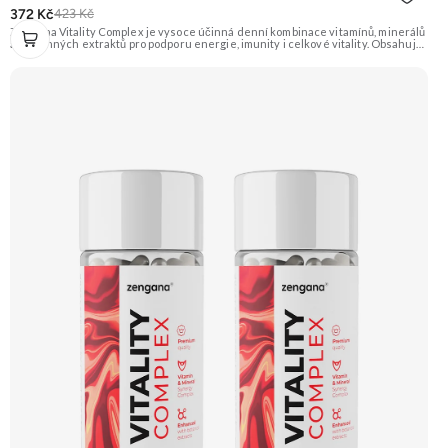
372 Kč
423 Kč
Zengana Vitality Complex je vysoce účinná denní kombinace vitamínů, minerálů
a rostlinných extraktů pro podporu energie, imunity i celkové vitality. Obsahuje
silné chelátové formy minerálů, aktivní formy vitamínů a extrakty z ženšenu,
rodioly, kurkumy a zázvoru. Jedna dávka denně pokryje klíčové nutriční potřeby
a pomáhá tělu lépe fungovat v náročném období. Vegan kapsle, bez zbytečných
přísad. 🧬 15+ aktivních látek ⚡ Denní energie 🛡 Silná imunita 🧠 Mentální výkon
💊 Q10 & extrakty 🌱 Vegan kapsle