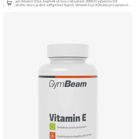
GymBeam Vitamín D3 je doplněk stravy s obsahem 2000 IU vitamínu D3
(cholekalciferolu) v jedné softgelové kapsli. Vitamín D je důležitý pro správné
fungování imunitního systému, zdraví kostí a zubů a pro udržení optimální
funkce svalů. Doporučujeme vyzkoušet Zengana, Vitamin D3+K2 Prémiová
kvalita Vysoká hodnota UI Výhodná cena Vyzkoušet