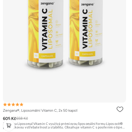
Zengana®, Liposomální Vitamin C, 2x 50 kapslí
605 Kč
658 Kč
Zengana Liposomal Vitamin C využívá prémiovou liposomální formu Liposovit®
pro špičkovou vstřebatelnost a stabilitu. Obsahuje vitamin C s posílením o šípek
(přírodní zdroj C) a extrakt ze zázvoru (10:1). Ideální pro imunitu, energii a