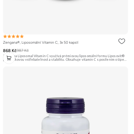
Zengana®, Liposomální Vitamin C, 3x 50 kapslí
868 Kč
987 Kč
Zengana Liposomal Vitamin C využívá prémiovou liposomální formu Liposovit®
pro špičkovou vstřebatelnost a stabilitu. Obsahuje vitamin C s posílením o šípek
(přírodní zdroj C) a extrakt ze zázvoru (10:1). Ideální pro imunitu, energii a
regeneraci. Vegan kapsle, bez zbytečných přísad. 💊 Liposomální forma 🛡 Silná
imunita 🧬 Ochrana buněk 💊 Vysoká vstřebatelnost 🍊 Vitamin C 🌱 Vegan
kapsle