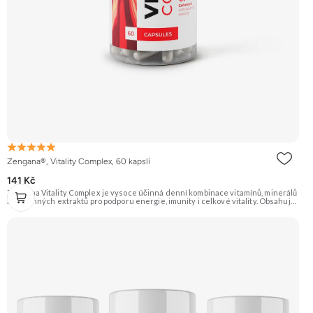
Zengana®, Vitality Complex, 60 kapslí
141 Kč
Zengana Vitality Complex je vysoce účinná denní kombinace vitamínů, minerálů
a rostlinných extraktů pro podporu energie, imunity i celkové vitality. Obsahuje
silné chelátové formy minerálů, aktivní formy vitamínů a extrakty z ženšenu,
rodioly, kurkumy a zázvoru. Jedna dávka denně pokryje klíčové nutriční potřeby
a pomáhá tělu lépe fungovat v náročném období. Vegan kapsle, bez zbytečných
přísad. 🧬 15+ aktivních látek ⚡ Denní energie 🛡 Silná imunita 🧠 Mentální výkon
💊 Q10 & extrakty 🌱 Vegan kapsle