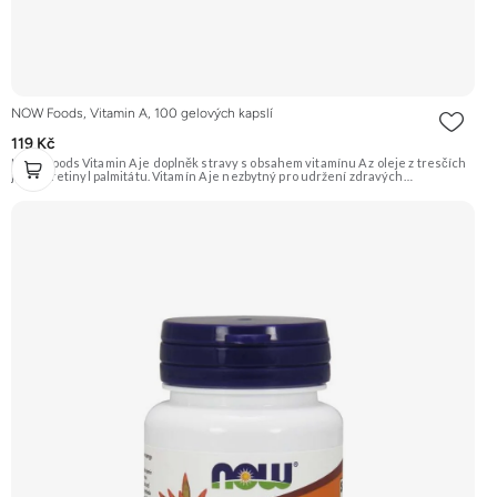
NOW Foods, Vitamin A, 100 gelových kapslí
119 Kč
NOW Foods Vitamin A je doplněk stravy s obsahem vitamínu A z oleje z tresčích
jater a retinyl palmitátu. Vitamín A je nezbytný pro udržení zdravých
epiteliálních tkání, které se nacházejí v očích, kůži a dýchacím ústrojí. Podporuje
funkci zraku a imunitního systému. Doporučujeme vyzkoušet Zengana, Vitality
Complex Prémiová kvalita 15 klíčových vitamínů a minerálů Obohaceno o
bylinné extrakty Výhodná cena Vegan kapsle Vyzkoušet