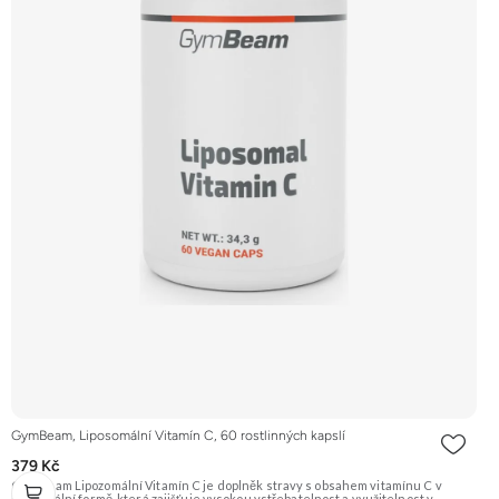
GymBeam, Liposomální Vitamín C, 60 rostlinných kapslí
379 Kč
GymBeam Lipozomální Vitamín C je doplněk stravy s obsahem vitamínu C v
lipozomální formě, která zajišťuje vysokou vstřebatelnost a využitelnost v