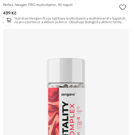
Reflex, Nexgen PRO multivitamin, 90 kapslí
499 Kč
Reflex Nutrition Nexgen Pro je špičkový multivitamín a multiminerál v kapslích,
navržený pro sportovce a aktivní jedince. Obsahuje biologicky aktivní formy
vitamínů, chelátové formy minerálů pro maximální využitelnost, probiotické
kultury LactoSpore a trávicí enzymy Digezyme. Doporučujeme vyzkoušet
Zengana, Vitality Complex Prémiová kvalita 15 klíčových vitamínů a minerálů
Obohaceno o bylinné extrakty Výhodná cena Vegan kapsle Vyzkoušet