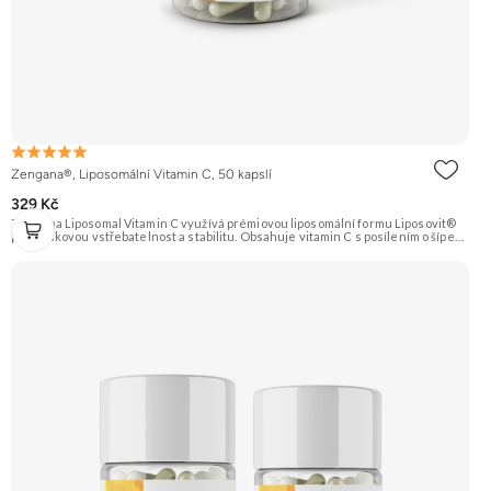
Zengana®, Liposomální Vitamin C, 50 kapslí
329 Kč
Zengana Liposomal Vitamin C využívá prémiovou liposomální formu Liposovit®
pro špičkovou vstřebatelnost a stabilitu. Obsahuje vitamin C s posílením o šípek
(přírodní zdroj C) a extrakt ze zázvoru (10:1). Ideální pro imunitu, energii a
regeneraci. Vegan kapsle, bez zbytečných přísad. 💊 Liposomální forma 🛡 Silná
imunita 🧬 Ochrana buněk 💊 Vysoká vstřebatelnost 🍊 Vitamin C 🌱 Vegan
kapsle