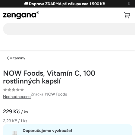
Přejít
🚚
Doprava ZDARMA při nákupu nad 1 500 Kč
na
obsah
Vitamíny
NOW Foods, Vitamín C, 100
rostlinných kapslí
Průměrné
Značka:
NOW Foods
Neohodnoceno
hodnocení
produktu
229 Kč
/ ks
je
Měrná
2,29 Kč / 1 ks
0,0
cena:
z
Doporučujeme vyzkoušet