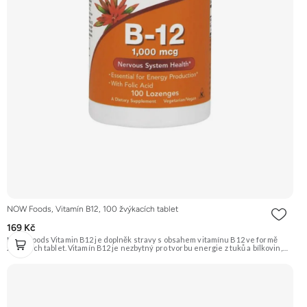
NOW Foods, Vitamín B12, 100 žvýkacích tablet
169 Kč
NOW Foods Vitamin B12 je doplněk stravy s obsahem vitamínu B12 ve formě
žvýkacích tablet. Vitamín B12 je nezbytný pro tvorbu energie z tuků a bílkovin,
podporuje zdravý nervový systém a je klíčový pro syntézu DNA a tvorbu
červených krvinek. Doporučujeme vyzkoušet Zengana, Vitality Complex
Prémiová kvalita 15 klíčových vitamínů a minerálů Obohaceno o bylinné extrakty
Výhodná cena Vegan kapsle Vyzkoušet