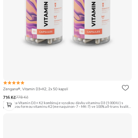
Zengana®, Vitamin D3+K2, 2x 50 kapslí
716 Kč
778 Kč
Zengana Vitamin D3 + K2 kombinuje vysokou dávku vitamínu D3 (5 000 IU) s
prémiovou formou vitamínu K2 (menaquinon-7 – MK-7) ve 100% all-trans kvalitě.
Společně pomáhají efektivně řídit využití vápníku, podporují imunitu, zdravé
kosti i kardiovaskulární systém.Vegan kapsle, bez zbytečných přísad. ☀️ Vitamin
D3 + K2 🦴 Silné kosti 🛡 Podpora imunity ❤️ Podpora srdce 💊 Forma MK-7 🌱
Vegan kapsle