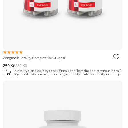
Zengana®, Vitality Complex, 2x 60 kapslí
259 Kč
282 Kč
Zengana Vitality Complex je vysoce účinná denní kombinace vitamínů, minerálů
a rostlinných extraktů pro podporu energie, imunity i celkové vitality. Obsahuje
silné chelátové formy minerálů, aktivní formy vitamínů a extrakty z ženšenu,
rodioly, kurkumy a zázvoru. Jedna dávka denně pokryje klíčové nutriční potřeby
a pomáhá tělu lépe fungovat v náročném období. Vegan kapsle, bez zbytečných
přísad. 🧬 15+ aktivních látek ⚡ Denní energie 🛡 Silná imunita 🧠 Mentální výkon
💊 Q10 & extrakty 🌱 Vegan kapsle