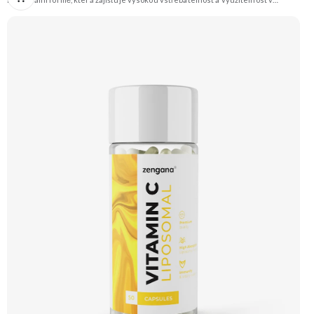
organismu. Podporuje správnou funkci imunitního systému, přispívá ke snížení
únavy a chrání buňky před oxidačním stresem. Je vhodný pro vegany.
Doporučujeme vyzkoušet Zengana, Liposomální Vitamin C Prémiová kvalita
Liposomální vysoce vstřebatelná forma Výhodná cena Vegan kapsle Vyzkoušet