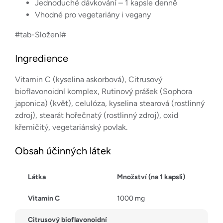
Jednoduché dávkování – 1 kapsle denně
Vhodné pro vegetariány i vegany
#tab-Složení#
Ingredience
Vitamin C (kyselina askorbová), Citrusový
bioflavonoidní komplex, Rutinový prášek (Sophora
japonica) (květ), celulóza, kyselina stearová (rostlinný
zdroj), stearát hořečnatý (rostlinný zdroj), oxid
křemičitý, vegetariánský povlak.
Obsah účinných látek
Látka
Množství (na 1 kapsli)
Vitamin C
1000 mg
Citrusový bioflavonoidní