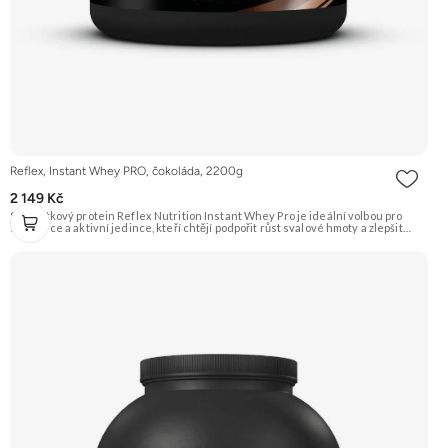
Reflex, Instant Whey PRO, čokoláda, 2200g
2 149 Kč
Syrovátkový protein Reflex Nutrition Instant Whey Pro je ideální volbou pro
sportovce a aktivní jedince, kteří chtějí podpořit růst svalové hmoty a zlepšit
regeneraci po náročném tréninku. Tento vysoce kvalitní proteinový doplněk
kombinuje několik druhů syrovátkových bílkovin pro optimální vstřebatelnost a
účinnost. Klíčové vlastnosti: Podporuje růst svalů a regeneraci, hmotnost 2200 g,
příchuť čokoláda, vhodné pro sportovce, obsahuje probiotické kultury a trávicí
enzymy, syrovátkový protein pro rychlou regeneraci a růst svalové hmoty,
kombinace několika druhů syrovátkových bílkovin. Doporučujeme vyzkoušet
ZENGANA, Grass-fed, Whey protein, DigeZyme®, Aquamin® Prémiová kvalita
Skvělá chuť a rozpustnost Kvalitní Grass-Fed protein Výhodná cena Vyzkoušet