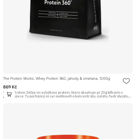
The Protein Works, Whey Protein 360, jahody & smetana, 1200g
869 Kč
Whey Protein 360 je vícesložkový protein, který obsahuje až 23 g bílkovin v
jedné dávce. Ty pocházejí ze syrovátkového koncentrátu, izolátu, hydrolyzátu,
mléčného a sójového proteinu. Díky tomu má různé doby vstřebávání a postará
se tak o postupné zásobování svalů aminokyselinami. Je ideální pro sportovce,
kteří usilují o růst svalové hmoty a zefektivnění regenerace. Příchuť Jahody &
Smetana, balení 1200g. Doporučujeme vyzkoušet ZENGANA, Grass-fed, Whey
protein, DigeZyme®, Aquamin® Prémiová kvalita Skvělá chuť a rozpustnost
Kvalitní Grass-Fed protein Výhodná cena Vyzkoušet