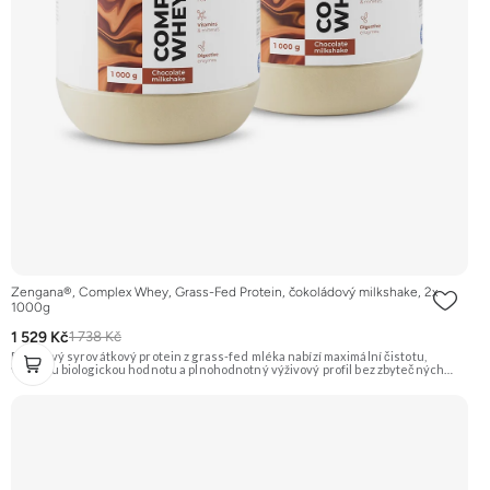
Zengana®, Complex Whey, Grass-Fed Protein, čokoládový milkshake, 2x
1000g
1 529 Kč
1 738 Kč
Prémiový syrovátkový protein z grass-fed mléka nabízí maximální čistotu,
vysokou biologickou hodnotu a plnohodnotný výživový profil bez zbytečných
přísad. Každá dávka spojuje tři formy syrovátky – koncentrát, izolát a hydrolyzát
– obohacené o DigeZyme® a Aquamin®. Obsahuje kompletní spektrum
aminokyselin včetně 6,9 g BCAA na porci. DigeZyme® zlepšuje vstřebávání
bílkovin, zatímco Aquamin®, přírodní komplex z mořských řas, doplňuje vápník,
hořčík a stopové prvky pro optimální regeneraci a funkci svalů. Výsledkem je
protein s vynikající využitelností, čistým složením a dokonale vyváženou chutí.
🐄 Grass-fed protein 🧬 3 formy syrovátky 💪 Růst svalů ⚡ Rychlá regenerace 🧪
Enzymy & minerály 😋 Skvělá chuť