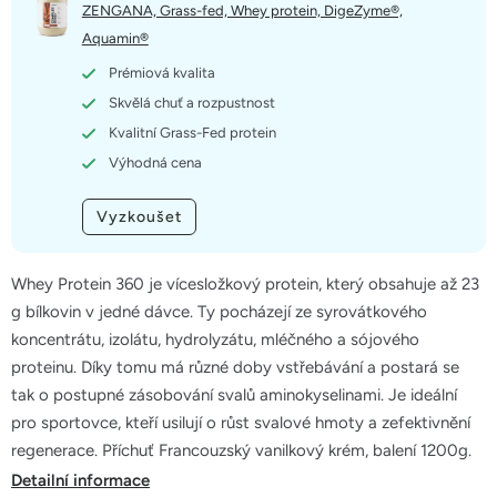
5
ZENGANA, Grass-fed, Whey protein, DigeZyme®,
hvězdiček.
Aquamin®
Prémiová kvalita
Skvělá chuť a rozpustnost
Kvalitní Grass-Fed protein
Výhodná cena
Vyzkoušet
Whey Protein 360 je vícesložkový protein, který obsahuje až 23
g bílkovin v jedné dávce. Ty pocházejí ze syrovátkového
koncentrátu, izolátu, hydrolyzátu, mléčného a sójového
proteinu. Díky tomu má různé doby vstřebávání a postará se
tak o postupné zásobování svalů aminokyselinami. Je ideální
pro sportovce, kteří usilují o růst svalové hmoty a zefektivnění
regenerace. Příchuť Francouzský vanilkový krém, balení 1200g.
Detailní informace