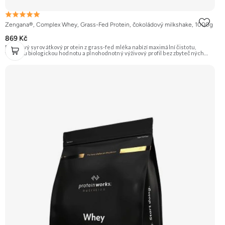
Zengana®, Complex Whey, Grass-Fed Protein, čokoládový milkshake, 1000g
869 Kč
Prémiový syrovátkový protein z grass-fed mléka nabízí maximální čistotu,
vysokou biologickou hodnotu a plnohodnotný výživový profil bez zbytečných
přísad. Každá dávka spojuje tři formy syrovátky – koncentrát, izolát a hydrolyzát
– obohacené o DigeZyme® a Aquamin®. Obsahuje kompletní spektrum
aminokyselin včetně 6,9 g BCAA na porci. DigeZyme® zlepšuje vstřebávání
bílkovin, zatímco Aquamin®, přírodní komplex z mořských řas, doplňuje vápník,
hořčík a stopové prvky pro optimální regeneraci a funkci svalů. Výsledkem je
protein s vynikající využitelností, čistým složením a dokonale vyváženou chutí.
🐄 Grass-fed protein 🧬 3 formy syrovátky 💪 Růst svalů ⚡ Rychlá regenerace 🧪
Enzymy & minerály 😋 Skvělá chuť