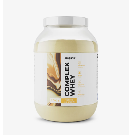
protein s vynikající využitelností, čistým složením a dokonale vyváženou chutí.
🐄 Grass-fed protein 🧬 3 formy syrovátky 💪 Růst svalů ⚡ Rychlá regenerace 🧪
Enzymy & minerály 😋 Skvělá chuť