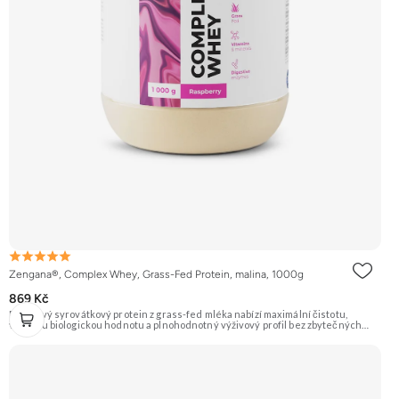
Zengana®, Complex Whey, Grass-Fed Protein, malina, 1000g
869 Kč
Prémiový syrovátkový protein z grass-fed mléka nabízí maximální čistotu,
vysokou biologickou hodnotu a plnohodnotný výživový profil bez zbytečných
přísad. Každá dávka spojuje tři formy syrovátky – koncentrát, izolát a hydrolyzát
– obohacené o DigeZyme® a Aquamin®. Obsahuje kompletní spektrum
aminokyselin včetně 6,9 g BCAA na porci. DigeZyme® zlepšuje vstřebávání
bílkovin, zatímco Aquamin®, přírodní komplex z mořských řas, doplňuje vápník,
hořčík a stopové prvky pro optimální regeneraci a funkci svalů. Výsledkem je
protein s vynikající využitelností, čistým složením a dokonale vyváženou chutí.