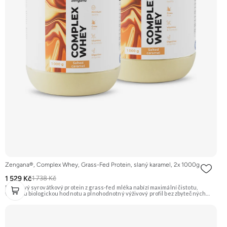
Zengana®, Complex Whey, Grass-Fed Protein, slaný karamel, 2x 1000g
1 529 Kč
1 738 Kč
Prémiový syrovátkový protein z grass-fed mléka nabízí maximální čistotu,
vysokou biologickou hodnotu a plnohodnotný výživový profil bez zbytečných
přísad. Každá dávka spojuje tři formy syrovátky – koncentrát, izolát a hydrolyzát
– obohacené o DigeZyme® a Aquamin®. Obsahuje kompletní spektrum
aminokyselin včetně 6,9 g BCAA na porci. DigeZyme® zlepšuje vstřebávání
bílkovin, zatímco Aquamin®, přírodní komplex z mořských řas, doplňuje vápník,
hořčík a stopové prvky pro optimální regeneraci a funkci svalů. Výsledkem je