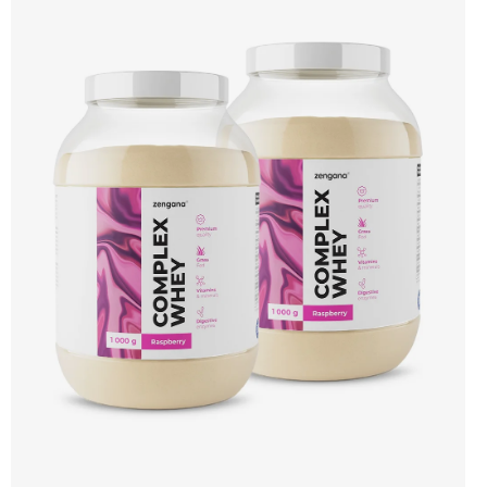
🐄 Grass-fed protein 🧬 3 formy syrovátky 💪 Růst svalů ⚡ Rychlá regenerace 🧪
Enzymy & minerály 😋 Skvělá chuť