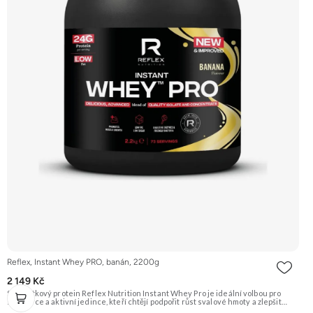
Reflex, Instant Whey PRO, banán, 2200g
2 149 Kč
Syrovátkový protein Reflex Nutrition Instant Whey Pro je ideální volbou pro
sportovce a aktivní jedince, kteří chtějí podpořit růst svalové hmoty a zlepšit
regeneraci po náročném tréninku. Tento vysoce kvalitní proteinový doplněk