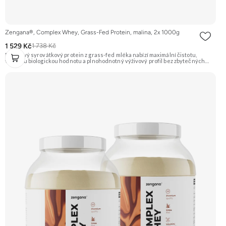
Zengana®, Complex Whey, Grass-Fed Protein, malina, 2x 1000g
1 529 Kč
1 738 Kč
Prémiový syrovátkový protein z grass-fed mléka nabízí maximální čistotu,
vysokou biologickou hodnotu a plnohodnotný výživový profil bez zbytečných
přísad. Každá dávka spojuje tři formy syrovátky – koncentrát, izolát a hydrolyzát
– obohacené o DigeZyme® a Aquamin®. Obsahuje kompletní spektrum
aminokyselin včetně 6,9 g BCAA na porci. DigeZyme® zlepšuje vstřebávání
bílkovin, zatímco Aquamin®, přírodní komplex z mořských řas, doplňuje vápník,
hořčík a stopové prvky pro optimální regeneraci a funkci svalů. Výsledkem je
protein s vynikající využitelností, čistým složením a dokonale vyváženou chutí.
🐄 Grass-fed protein 🧬 3 formy syrovátky 💪 Růst svalů ⚡ Rychlá regenerace 🧪
Enzymy & minerály 😋 Skvělá chuť