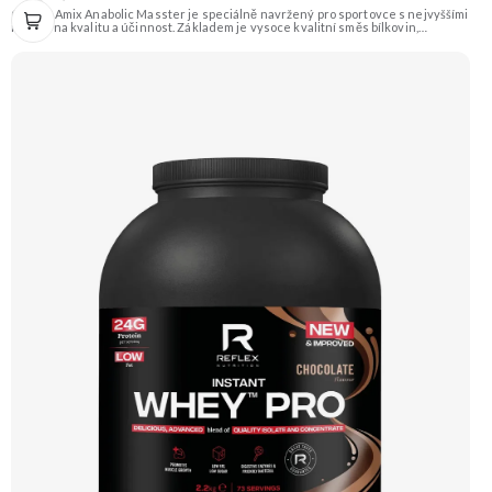
Gainer Amix Anabolic Masster je speciálně navržený pro sportovce s nejvyššími
nároky na kvalitu a účinnost. Základem je vysoce kvalitní směs bílkovin,
sacharidů a exkluzivní řada „anabolických“ složek jako je Kreatin Monohydrát,
Kre-Alkalyn®, L-Glutamín, L-Arginin HCL, L-Arginin Alfa-Ketoglutarát, BCAA,
Tribulus Terrestris a mnoho dalších. Určeno pro podporu růstu svalové hmoty a
síly. Příchuť Jahoda. Doporučujeme vyzkoušet ZENGANA, Grass-fed, Whey
protein, DigeZyme®, Aquamin® Prémiová kvalita Skvělá chuť a rozpustnost
Kvalitní Grass-Fed protein Výhodná cena Vyzkoušet