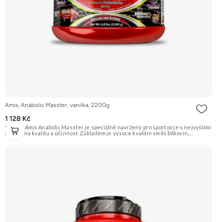
Amix, Anabolic Masster, vanilka, 2200g
1 128 Kč
Gainer Amix Anabolic Masster je speciálně navržený pro sportovce s nejvyššími
nároky na kvalitu a účinnost. Základem je vysoce kvalitní směs bílkovin,
sacharidů a exkluzivní řada „anabolických“ složek jako je Kreatin Monohydrát,
Kre-Alkalyn®, L-Glutamín, L-Arginin HCL, L-Arginin Alfa-Ketoglutarát, BCAA,
Tribulus Terrestris a mnoho dalších. Určeno pro podporu růstu svalové hmoty a
síly. Příchuť Vanilka. Doporučujeme vyzkoušet ZENGANA, Grass-fed, Whey
protein, DigeZyme®, Aquamin® Prémiová kvalita Skvělá chuť a rozpustnost
Kvalitní Grass-Fed protein Výhodná cena Vyzkoušet