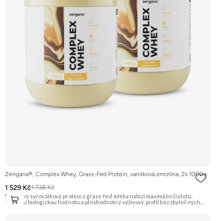
Zengana®, Complex Whey, Grass-Fed Protein, vanilková zmrzlina, 2x 1000g
1 529 Kč
1 738 Kč
Prémiový syrovátkový protein z grass-fed mléka nabízí maximální čistotu,
vysokou biologickou hodnotu a plnohodnotný výživový profil bez zbytečných
přísad. Každá dávka spojuje tři formy syrovátky – koncentrát, izolát a hydrolyzát
– obohacené o DigeZyme® a Aquamin®. Obsahuje kompletní spektrum
aminokyselin včetně 6,9 g BCAA na porci. DigeZyme® zlepšuje vstřebávání