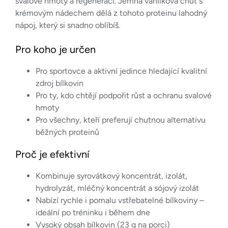
svalové hmoty a regeneraci. Jemná vanilková chuť s
krémovým nádechem dělá z tohoto proteinu lahodný
nápoj, který si snadno oblíbíš.
Pro koho je určen
Pro sportovce a aktivní jedince hledající kvalitní
zdroj bílkovin
Pro ty, kdo chtějí podpořit růst a ochranu svalové
hmoty
Pro všechny, kteří preferují chutnou alternativu
běžných proteinů
Proč je efektivní
Kombinuje syrovátkový koncentrát, izolát,
hydrolyzát, mléčný koncentrát a sójový izolát
Nabízí rychle i pomalu vstřebatelné bílkoviny –
ideální po tréninku i během dne
Vysoký obsah bílkovin (23 g na porci)