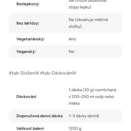
Ne (může obsahovat
Bezlepkový:
stopy lepku)
Ne (obsahuje mléčné
Bez laktózy:
složky)
Vegetariánský:
Ano
Veganský:
Ne
#tab-Složení# #tab-Dávkování#
1 dávka (30 g) rozmíchaná
Dávkování
v 200–250 ml vody nebo
mléka
Doporučená denní dávka
1–3 dávky denně
Velikost balení
1200 g