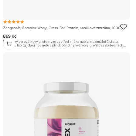
Zengana®, Complex Whey, Grass-Fed Protein, vanilková zmrzlina, 1000g
869 Kč
Prémiový syrovátkový protein z grass-fed mléka nabízí maximální čistotu,
vysokou biologickou hodnotu a plnohodnotný výživový profil bez zbytečných
přísad. Každá dávka spojuje tři formy syrovátky – koncentrát, izolát a hydrolyzát
– obohacené o DigeZyme® a Aquamin®. Obsahuje kompletní spektrum
aminokyselin včetně 6,9 g BCAA na porci. DigeZyme® zlepšuje vstřebávání
bílkovin, zatímco Aquamin®, přírodní komplex z mořských řas, doplňuje vápník,
hořčík a stopové prvky pro optimální regeneraci a funkci svalů. Výsledkem je
protein s vynikající využitelností, čistým složením a dokonale vyváženou chutí.
🐄 Grass-fed protein 🧬 3 formy syrovátky 💪 Růst svalů ⚡ Rychlá regenerace 🧪
Enzymy & minerály 😋 Skvělá chuť