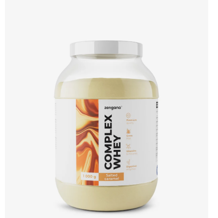
bílkovin, zatímco Aquamin®, přírodní komplex z mořských řas, doplňuje vápník,
hořčík a stopové prvky pro optimální regeneraci a funkci svalů. Výsledkem je
protein s vynikající využitelností, čistým složením a dokonale vyváženou chutí.
🐄 Grass-fed protein 🧬 3 formy syrovátky 💪 Růst svalů ⚡ Rychlá regenerace 🧪
Enzymy & minerály 😋 Skvělá chuť