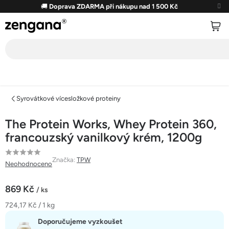
Přejít
🚚
Doprava ZDARMA při nákupu nad 1 500 Kč
na
obsah
Syrovátkové vícesložkové proteiny
The Protein Works, Whey Protein 360,
francouzský vanilkový krém, 1200g
Průměrné
Značka:
TPW
Neohodnoceno
hodnocení
produktu
869 Kč
/ ks
je
Měrná
724,17 Kč / 1 kg
0,0
cena:
z
Doporučujeme vyzkoušet