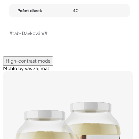
Počet dávek
40
#tab-Dávkování#
High-contrast mode
Mohlo by vás zajímat