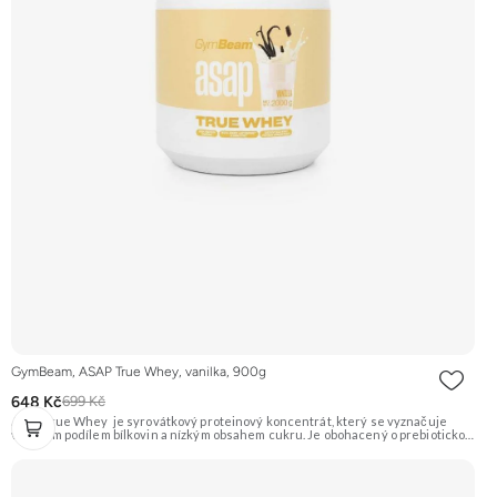
GymBeam, ASAP True Whey, vanilka, 900g
648 Kč
699 Kč
ASAP True Whey je syrovátkový proteinový koncentrát, který se vyznačuje
vysokým podílem bílkovin a nízkým obsahem cukru. Je obohacený o prebiotickou
vlákninu inulin a komplex trávicích enzymů DigeZyme®, který napomáhá lepší
stravitelnosti a vstřebávání živin. Ideální pro doplnění bílkovin a podporu růstu
svalové hmoty. Příchuť Vanilka. Doporučujeme vyzkoušet ZENGANA, Grass-fed,
Whey protein, DigeZyme®, Aquamin® Prémiová kvalita Skvělá chuť a