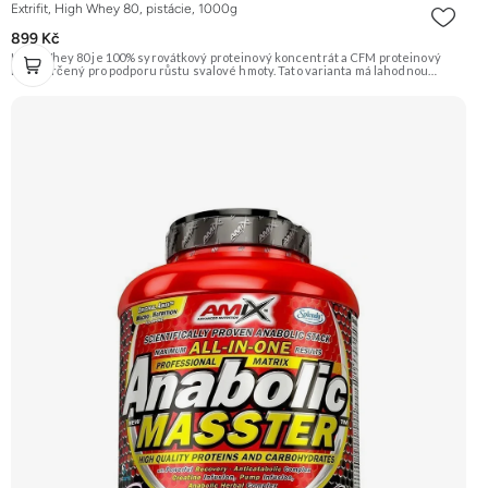
Extrifit, High Whey 80, pistácie, 1000g
899 Kč
High Whey 80 je 100% syrovátkový proteinový koncentrát a CFM proteinový
izolát určený pro podporu růstu svalové hmoty. Tato varianta má lahodnou
příchuť pistácie. Složení je doplněno o trávicí enzymy papain a Tolerase™ (pH
stabilní laktázu) pro ještě lepší vstřebatelnost a stravitelnost. Doporučujeme
vyzkoušet ZENGANA, Grass-fed, Whey protein, DigeZyme®, Aquamin®
Prémiová kvalita Skvělá chuť a rozpustnost Kvalitní Grass-Fed protein Výhodná
cena Vyzkoušet