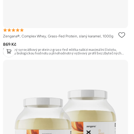
Zengana®, Complex Whey, Grass-Fed Protein, slaný karamel, 1000g
869 Kč
Prémiový syrovátkový protein z grass-fed mléka nabízí maximální čistotu,
vysokou biologickou hodnotu a plnohodnotný výživový profil bez zbytečných
přísad. Každá dávka spojuje tři formy syrovátky – koncentrát, izolát a hydrolyzát
– obohacené o DigeZyme® a Aquamin®. Obsahuje kompletní spektrum
aminokyselin včetně 6,9 g BCAA na porci. DigeZyme® zlepšuje vstřebávání
bílkovin, zatímco Aquamin®, přírodní komplex z mořských řas, doplňuje vápník,
hořčík a stopové prvky pro optimální regeneraci a funkci svalů. Výsledkem je
protein s vynikající využitelností, čistým složením a dokonale vyváženou chutí.
🐄 Grass-fed protein 🧬 3 formy syrovátky 💪 Růst svalů ⚡ Rychlá regenerace 🧪
Enzymy & minerály 😋 Skvělá chuť