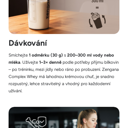
Dávkování
Smíchejte
1 odměrku (30 g)
s
200–300 ml vody nebo
mléka
. Užívejte
1–3× denně
podle potřeby příjmu bílkovin
– po tréninku, mezi jídly nebo ráno po probuzení. Zengana
Complex Whey má lahodnou krémovou chuť, je snadno
rozpustný, lehce stravitelný a vhodný pro každodenní
užívání.