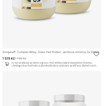
Zengana®, Complex Whey, Grass-Fed Protein, vanilková zmrzlina, 2x 1000g
1 529 Kč
1 738 Kč
Prémiový syrovátkový protein z grass-fed mléka nabízí maximální čistotu,
vysokou biologickou hodnotu a plnohodnotný výživový profil bez zbytečných
přísad. Každá dávka spojuje tři formy syrovátky – koncentrát, izolát a hydrolyzát
– obohacené o DigeZyme® a Aquamin®. Obsahuje kompletní spektrum
aminokyselin včetně 6,9 g BCAA na porci. DigeZyme® zlepšuje vstřebávání
bílkovin, zatímco Aquamin®, přírodní komplex z mořských řas, doplňuje vápník,
hořčík a stopové prvky pro optimální regeneraci a funkci svalů. Výsledkem je
protein s vynikající využitelností, čistým složením a dokonale vyváženou chutí.
🐄 Grass-fed protein 🧬 3 formy syrovátky 💪 Růst svalů ⚡ Rychlá regenerace 🧪
Enzymy & minerály 😋 Skvělá chuť