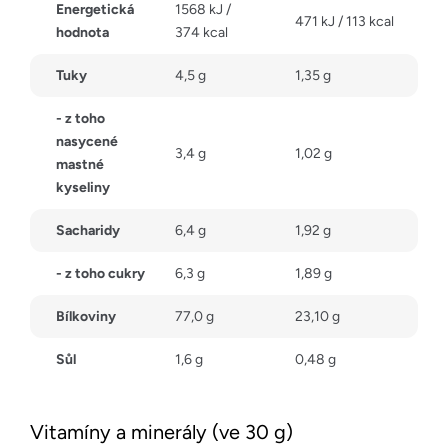
Energetická
1568 kJ /
471 kJ / 113 kcal
hodnota
374 kcal
Tuky
4,5 g
1,35 g
- z toho
nasycené
3,4 g
1,02 g
mastné
kyseliny
Sacharidy
6,4 g
1,92 g
- z toho cukry
6,3 g
1,89 g
Bílkoviny
77,0 g
23,10 g
Sůl
1,6 g
0,48 g
Vitamíny a minerály (ve 30 g)