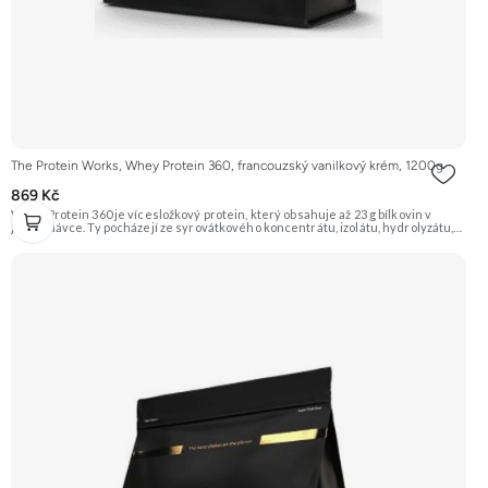
The Protein Works, Whey Protein 360, francouzský vanilkový krém, 1200g
869 Kč
Whey Protein 360 je vícesložkový protein, který obsahuje až 23 g bílkovin v
jedné dávce. Ty pocházejí ze syrovátkového koncentrátu, izolátu, hydrolyzátu,
mléčného a sójového proteinu. Díky tomu má různé doby vstřebávání a postará
se tak o postupné zásobování svalů aminokyselinami. Je ideální pro sportovce,
kteří usilují o růst svalové hmoty a zefektivnění regenerace. Příchuť
Francouzský vanilkový krém, balení 1200g. Doporučujeme vyzkoušet
ZENGANA, Grass-fed, Whey protein, DigeZyme®, Aquamin® Prémiová kvalita
Skvělá chuť a rozpustnost Kvalitní Grass-Fed protein Výhodná cena Vyzkoušet