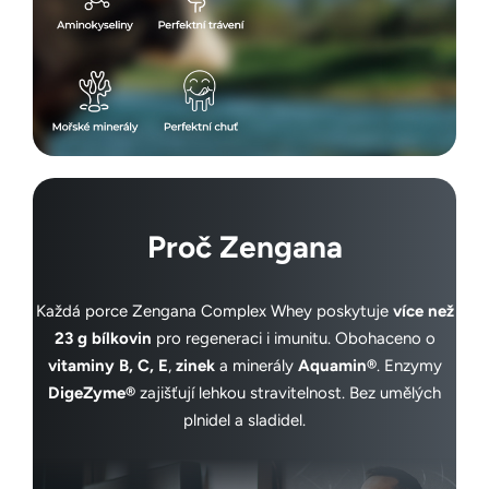
Proč Zengana
Každá porce Zengana Complex Whey poskytuje
více než
23 g bílkovin
pro regeneraci i imunitu. Obohaceno o
vitaminy B, C, E
,
zinek
a minerály
Aquamin®
. Enzymy
DigeZyme®
zajišťují lehkou stravitelnost. Bez umělých
plnidel a sladidel.