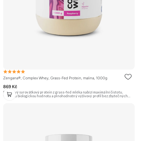
Zengana®, Complex Whey, Grass-Fed Protein, malina, 1000g
869 Kč
Prémiový syrovátkový protein z grass-fed mléka nabízí maximální čistotu,
vysokou biologickou hodnotu a plnohodnotný výživový profil bez zbytečných
přísad. Každá dávka spojuje tři formy syrovátky – koncentrát, izolát a hydrolyzát
– obohacené o DigeZyme® a Aquamin®. Obsahuje kompletní spektrum
aminokyselin včetně 6,9 g BCAA na porci. DigeZyme® zlepšuje vstřebávání
bílkovin, zatímco Aquamin®, přírodní komplex z mořských řas, doplňuje vápník,
hořčík a stopové prvky pro optimální regeneraci a funkci svalů. Výsledkem je
protein s vynikající využitelností, čistým složením a dokonale vyváženou chutí.
🐄 Grass-fed protein 🧬 3 formy syrovátky 💪 Růst svalů ⚡ Rychlá regenerace 🧪
Enzymy & minerály 😋 Skvělá chuť