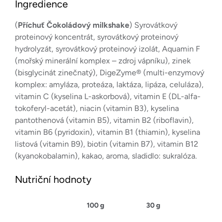
Ingredience
(
Příchuť Čokoládový milkshake
) Syrovátkový
proteinový koncentrát, syrovátkový proteinový
hydrolyzát, syrovátkový proteinový izolát, Aquamin F
(mořský minerální komplex – zdroj vápníku), zinek
(bisglycinát zinečnatý), DigeZyme® (multi-enzymový
komplex: amyláza, proteáza, laktáza, lipáza, celuláza),
vitamin C (kyselina L-askorbová), vitamin E (DL-alfa-
tokoferyl-acetát), niacin (vitamin B3), kyselina
pantothenová (vitamin B5), vitamin B2 (riboflavin),
vitamin B6 (pyridoxin), vitamin B1 (thiamin), kyselina
listová (vitamin B9), biotin (vitamin B7), vitamin B12
(kyanokobalamin), kakao, aroma, sladidlo: sukralóza.
Nutriční hodnoty
100 g
30 g