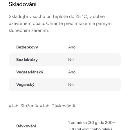
Skladování
Skladujte v suchu při teplotě do 25 °C, v dobře
uzavřeném obalu. Chraňte před mrazem a přímým
slunečním zářením.
Bezlepkový
Ano
Bez laktózy
Ne
Vegetariánský
Ano
Veganský
Ne
#tab-Složení# #tab-Dávkování#
1 odměrka (30 g) do 200–
Dávkování
300 ml vody nebo mléka