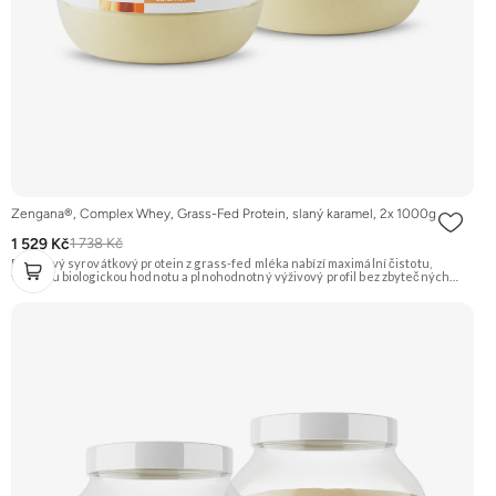
Zengana®, Complex Whey, Grass-Fed Protein, slaný karamel, 2x 1000g
1 529 Kč
1 738 Kč
Prémiový syrovátkový protein z grass-fed mléka nabízí maximální čistotu,
vysokou biologickou hodnotu a plnohodnotný výživový profil bez zbytečných
přísad. Každá dávka spojuje tři formy syrovátky – koncentrát, izolát a hydrolyzát
– obohacené o DigeZyme® a Aquamin®. Obsahuje kompletní spektrum
aminokyselin včetně 6,9 g BCAA na porci. DigeZyme® zlepšuje vstřebávání
bílkovin, zatímco Aquamin®, přírodní komplex z mořských řas, doplňuje vápník,
hořčík a stopové prvky pro optimální regeneraci a funkci svalů. Výsledkem je
protein s vynikající využitelností, čistým složením a dokonale vyváženou chutí.
🐄 Grass-fed protein 🧬 3 formy syrovátky 💪 Růst svalů ⚡ Rychlá regenerace 🧪
Enzymy & minerály 😋 Skvělá chuť