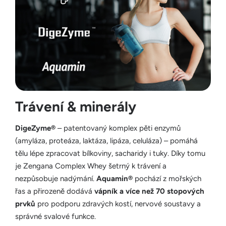
Trávení & minerály
DigeZyme®
– patentovaný komplex pěti enzymů
(amyláza, proteáza, laktáza, lipáza, celuláza) – pomáhá
tělu lépe zpracovat bílkoviny, sacharidy i tuky. Díky tomu
je Zengana Complex Whey šetrný k trávení a
nezpůsobuje nadýmání.
Aquamin®
pochází z mořských
řas a přirozeně dodává
vápník a více než 70 stopových
prvků
pro podporu zdravých kostí, nervové soustavy a
správné svalové funkce.