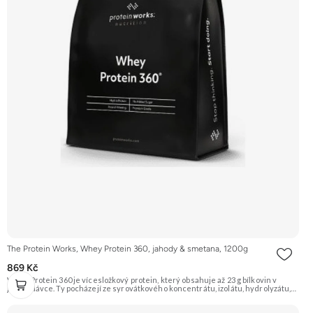
The Protein Works, Whey Protein 360, jahody & smetana, 1200g
869 Kč
Whey Protein 360 je vícesložkový protein, který obsahuje až 23 g bílkovin v
jedné dávce. Ty pocházejí ze syrovátkového koncentrátu, izolátu, hydrolyzátu,
mléčného a sójového proteinu. Díky tomu má různé doby vstřebávání a postará
se tak o postupné zásobování svalů aminokyselinami. Je ideální pro sportovce,