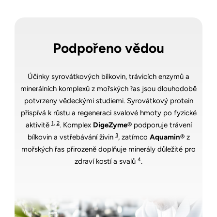
Podpořeno vědou
Účinky syrovátkových bílkovin, trávicích enzymů a
minerálních komplexů z mořských řas jsou dlouhodobě
potvrzeny vědeckými studiemi. Syrovátkový protein
přispívá k růstu a regeneraci svalové hmoty po fyzické
1
,
2
aktivitě
. Komplex
DigeZyme®
podporuje trávení
3
bílkovin a vstřebávání živin
, zatímco
Aquamin®
z
mořských řas přirozeně doplňuje minerály důležité pro
4
zdraví kostí a svalů
.