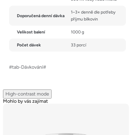
1–3× denně dle potřeby
Doporučená denní dávka
příjmu bílkovin
Velikost balení
1000 g
Počet dávek
33 porcí
#tab-Dávkování#
High-contrast mode
Mohlo by vás zajímat