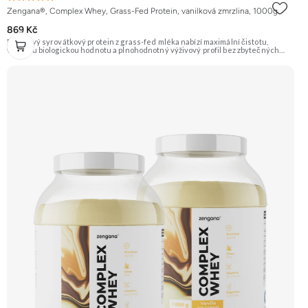
Zengana®, Complex Whey, Grass-Fed Protein, vanilková zmrzlina, 1000g
869 Kč
Prémiový syrovátkový protein z grass-fed mléka nabízí maximální čistotu,
vysokou biologickou hodnotu a plnohodnotný výživový profil bez zbytečných
přísad. Každá dávka spojuje tři formy syrovátky – koncentrát, izolát a hydrolyzát
– obohacené o DigeZyme® a Aquamin®. Obsahuje kompletní spektrum
aminokyselin včetně 6,9 g BCAA na porci. DigeZyme® zlepšuje vstřebávání
bílkovin, zatímco Aquamin®, přírodní komplex z mořských řas, doplňuje vápník,
hořčík a stopové prvky pro optimální regeneraci a funkci svalů. Výsledkem je
protein s vynikající využitelností, čistým složením a dokonale vyváženou chutí.
🐄 Grass-fed protein 🧬 3 formy syrovátky 💪 Růst svalů ⚡ Rychlá regenerace 🧪
Enzymy & minerály 😋 Skvělá chuť