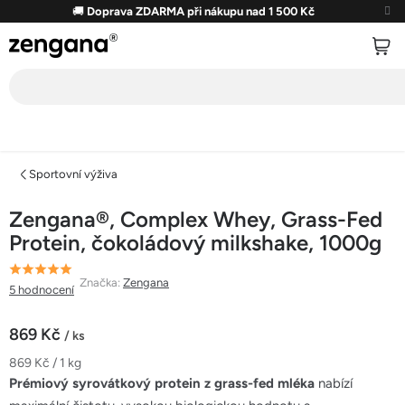
Přejít
🚚
Doprava ZDARMA při nákupu nad 1 500 Kč
na
obsah
Sportovní výživa
Zengana®, Complex Whey, Grass-Fed
Protein, čokoládový milkshake, 1000g
Průměrné
Značka:
Zengana
5 hodnocení
hodnocení
produktu
869 Kč
/ ks
je
Měrná
869 Kč / 1 kg
5,0
cena:
Prémiový syrovátkový protein z grass-fed mléka
nabízí
z