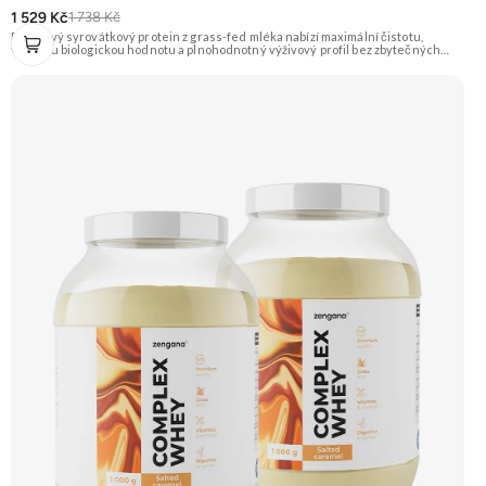
1 529 Kč
1 738 Kč
Prémiový syrovátkový protein z grass-fed mléka nabízí maximální čistotu,
vysokou biologickou hodnotu a plnohodnotný výživový profil bez zbytečných
přísad. Každá dávka spojuje tři formy syrovátky – koncentrát, izolát a hydrolyzát
– obohacené o DigeZyme® a Aquamin®. Obsahuje kompletní spektrum
aminokyselin včetně 6,9 g BCAA na porci. DigeZyme® zlepšuje vstřebávání
bílkovin, zatímco Aquamin®, přírodní komplex z mořských řas, doplňuje vápník,
hořčík a stopové prvky pro optimální regeneraci a funkci svalů. Výsledkem je
protein s vynikající využitelností, čistým složením a dokonale vyváženou chutí.
🐄 Grass-fed protein 🧬 3 formy syrovátky 💪 Růst svalů ⚡ Rychlá regenerace 🧪
Enzymy & minerály 😋 Skvělá chuť