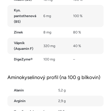
Kys.
pantothenová
6 mg
100 %
(B5)
Zinek
8 mg
80 %
Vápník
320 mg
40 %
(Aquamin F)
DigeZyme®
100 mg
–
Aminokyselinový profil (na 100 g bílkovin)
Alanin
5,2 g
Arginin
2,9 g