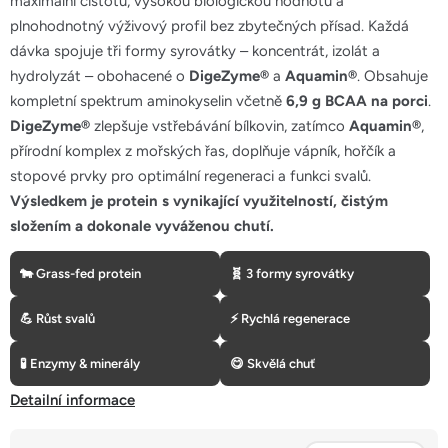
maximální čistotu, vysokou biologickou hodnotu a
5
plnohodnotný výživový profil bez zbytečných přísad. Každá
hvězdiček.
dávka spojuje tři formy syrovátky – koncentrát, izolát a
hydrolyzát – obohacené o
DigeZyme®
a
Aquamin®
. Obsahuje
kompletní spektrum aminokyselin včetně
6,9 g BCAA na porci
.
DigeZyme®
zlepšuje vstřebávání bílkovin, zatímco
Aquamin®
,
přírodní komplex z mořských řas, doplňuje vápník, hořčík a
stopové prvky pro optimální regeneraci a funkci svalů.
Výsledkem je protein s vynikající využitelností, čistým
složením a dokonale vyváženou chutí.
🐄 Grass-fed protein
🧬 3 formy syrovátky
💪 Růst svalů
⚡ Rychlá regenerace
🧪 Enzymy & minerály
😋 Skvělá chuť
Detailní informace