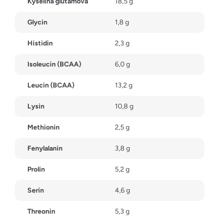
Kyselina glutamová
18,5 g
Glycin
1,8 g
Histidin
2,3 g
Isoleucin (BCAA)
6,0 g
Leucin (BCAA)
13,2 g
Lysin
10,8 g
Methionin
2,5 g
Fenylalanin
3,8 g
Prolin
5,2 g
Serin
4,6 g
Threonin
5,3 g