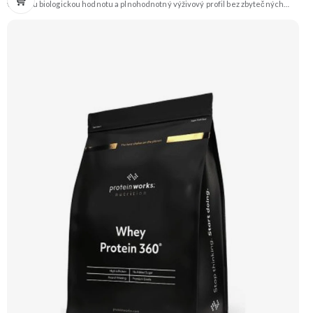
vysokou biologickou hodnotu a plnohodnotný výživový profil bez zbytečných
přísad. Každá dávka spojuje tři formy syrovátky – koncentrát, izolát a hydrolyzát
– obohacené o DigeZyme® a Aquamin®. Obsahuje kompletní spektrum
aminokyselin včetně 6,9 g BCAA na porci. DigeZyme® zlepšuje vstřebávání
bílkovin, zatímco Aquamin®, přírodní komplex z mořských řas, doplňuje vápník,
hořčík a stopové prvky pro optimální regeneraci a funkci svalů. Výsledkem je
protein s vynikající využitelností, čistým složením a dokonale vyváženou chutí.
🐄 Grass-fed protein 🧬 3 formy syrovátky 💪 Růst svalů ⚡ Rychlá regenerace 🧪
Enzymy & minerály 😋 Skvělá chuť