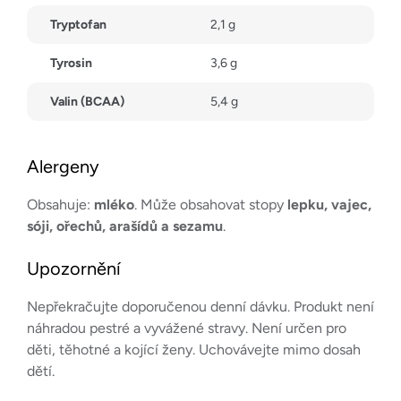
Tryptofan
2,1 g
Tyrosin
3,6 g
Valin (BCAA)
5,4 g
Alergeny
Obsahuje:
mléko
. Může obsahovat stopy
lepku, vajec,
sóji, ořechů, arašídů a sezamu
.
Upozornění
Nepřekračujte doporučenou denní dávku. Produkt není
náhradou pestré a vyvážené stravy. Není určen pro
děti, těhotné a kojící ženy. Uchovávejte mimo dosah
dětí.