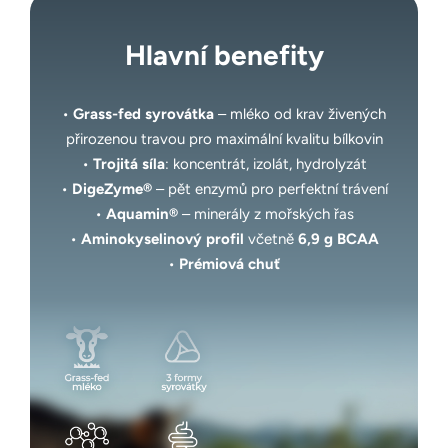
Hlavní benefity
•
Grass-fed syrovátka
– mléko od krav živených
přirozenou travou pro maximální kvalitu bílkovin
•
Trojitá síla
: koncentrát, izolát, hydrolyzát
•
DigeZyme®
– pět enzymů pro perfektní trávení
•
Aquamin®
– minerály z mořských řas
•
Aminokyselinový profil
včetně
6,9 g BCAA
•
Prémiová chuť