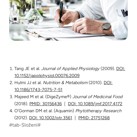
Tang JE et al.
Journal of Applied Physiology
(2009).
DOI:
10.1152/japplphysiol.00076.2009
Hulmi JJ et al.
Nutrition & Metabolism
(2010).
DOI:
10.1186/1743-7075-7-51
Majeed M et al. (DigeZyme®)
Journal of Medicinal Food
(2018).
PMID: 30156436
|
DOI: 10.1089/jmf.2017.4172
O’Gorman DM et al. (Aquamin)
Phytotherapy Research
(2012).
DOI: 10.1002/ptr.3561
|
PMID: 21751268
#tab-Složení#