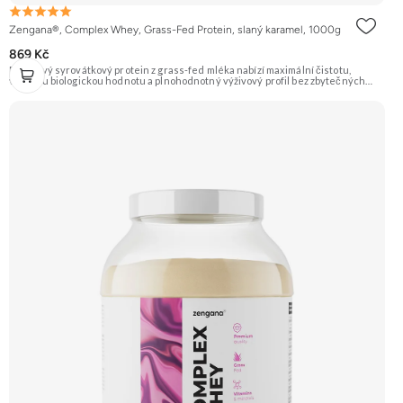
Zengana®, Complex Whey, Grass-Fed Protein, slaný karamel, 1000g
869 Kč
Prémiový syrovátkový protein z grass-fed mléka nabízí maximální čistotu,
vysokou biologickou hodnotu a plnohodnotný výživový profil bez zbytečných
přísad. Každá dávka spojuje tři formy syrovátky – koncentrát, izolát a hydrolyzát
– obohacené o DigeZyme® a Aquamin®. Obsahuje kompletní spektrum
aminokyselin včetně 6,9 g BCAA na porci. DigeZyme® zlepšuje vstřebávání
bílkovin, zatímco Aquamin®, přírodní komplex z mořských řas, doplňuje vápník,
hořčík a stopové prvky pro optimální regeneraci a funkci svalů. Výsledkem je
protein s vynikající využitelností, čistým složením a dokonale vyváženou chutí.
🐄 Grass-fed protein 🧬 3 formy syrovátky 💪 Růst svalů ⚡ Rychlá regenerace 🧪
Enzymy & minerály 😋 Skvělá chuť