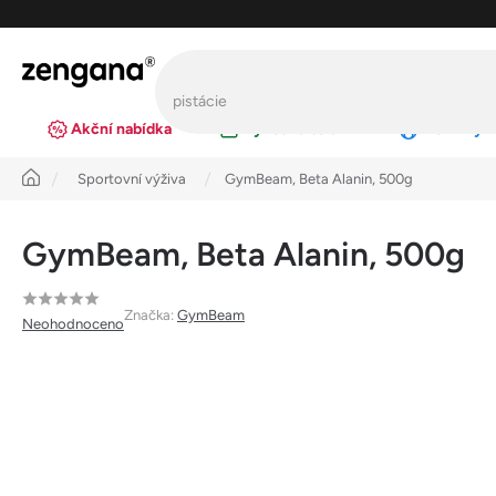
Přejít
na
obsah
Akční nabídka
Výhodná balení
Novinky
Úvod
Sportovní výživa
GymBeam, Beta Alanin, 500g
GymBeam, Beta Alanin, 500g
Průměrné
Značka:
GymBeam
Neohodnoceno
hodnocení
produktu
je
0,0
z
5
hvězdiček.