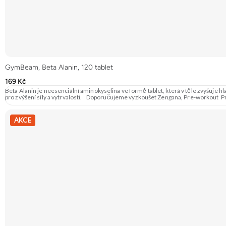
GymBeam, Beta Alanin, 120 tablet
169 Kč
Beta Alanin je neesenciální aminokyselina ve formě tablet, která v těle zvyšuje
pro zvýšení síly a vytrvalosti. Doporučujeme vyzkoušet Zengana, Pre-workout
AKCE