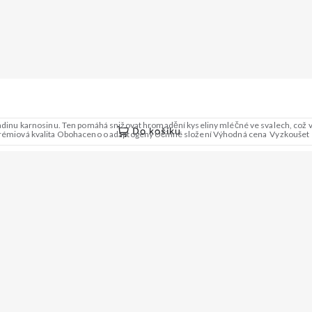
 hladinu karnosinu. Ten pomáhá snižovat hromadění kyseliny mléčné ve svalech, což 
Do košíku
 Prémiová kvalita Obohaceno o adaptogeny Účinné složení Výhodná cena Vyzkoušet