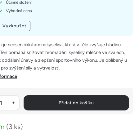
Účinné složení
Výhodná cena
Vyzkoušet
n je neesenciální aminokyselina, která v těle zvyšuje hladinu
 Ten pomáhá snižovat hromadění kyseliny mléčné ve svalech,
 oddálení únavy a zlepšení sportovního výkonu. Je oblíbený u
pro zvýšení síly a vytrvalosti.
nformace
Přidat do košíku
em
(3 ks)