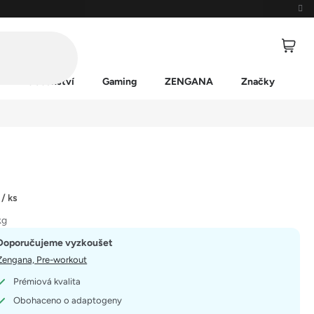
Příslušenství
Gaming
ZENGANA
Značky
č
/ ks
kg
Doporučujeme vyzkoušet
Zengana, Pre-workout
Prémiová kvalita
Obohaceno o adaptogeny