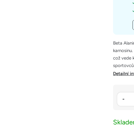
Beta Alani
karnosinu.
což vede k
sportovců 
Detailní i
Sklad