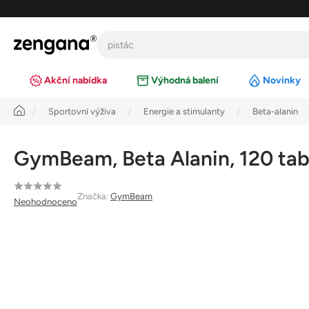
Přejít
na
obsah
Akční nabídka
Výhodná balení
Novinky
Úvod
Sportovní výživa
Energie a stimulanty
Beta-alanin
GymBeam, Beta Alanin, 120 tab
Průměrné
Značka:
GymBeam
Neohodnoceno
hodnocení
produktu
je
0,0
z
5
hvězdiček.