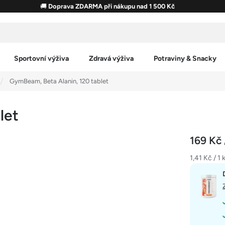
🚚
Doprava ZDARMA při nákupu nad 1 500 Kč
Sportovní výživa
Zdravá výživa
Potraviny & Snacky
GymBeam, Beta Alanin, 120 tablet
let
169 Kč
Měrná
1,41 Kč / 1 
cena: