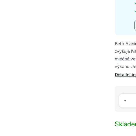
Beta Alani
zvyšuje hl
mléčné ve 
výkonu. Je
Detailní i
Sklad