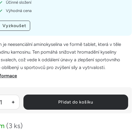
Účinné složení
Výhodná cena
Vyzkoušet
n je neesenciální aminokyselina ve formě tablet, která v těle
adinu karnosinu. Ten pomáhá snižovat hromadění kyseliny
svalech, což vede k oddálení únavy a zlepšení sportovního
 oblíbený u sportovců pro zvýšení síly a vytrvalosti.
nformace
Přidat do košíku
em
(3 ks)