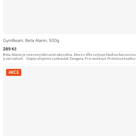
GymBeam, Beta Alanin, 500g
289 Kč
Beta Alanin je neesenciální aminokyselina, která v těle zvyšuje hladinu karnosin
a vytrvalosti. Doporučujeme vyzkoušet Zengana, Pre-workout Prémiová kvalit
AKCE