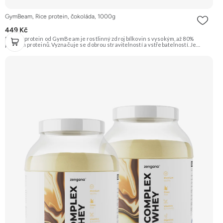
GymBeam, Rice protein, čokoláda, 1000g
449 Kč
Rýžový protein od GymBeam je rostlinný zdroj bílkovin s vysokým, až 80%
podílem proteinů. Vyznačuje se dobrou stravitelností a vstřebatelností. Je
přirozeně bezlepkový a bezlaktózový (ale viz alergeny), vhodný pro vegany.
Příchuť Čokoláda. Doporučujeme vyzkoušet ZENGANA, Grass-fed, Whey
protein, DigeZyme®, Aquamin® Prémiová kvalita Skvělá chuť a rozpustnost
Kvalitní Grass-Fed protein Výhodná cena Vyzkoušet