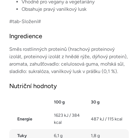
Vhodné pro vegany a vegetariány
Obsahuje pravý vanilkový lusk
#tab-Složení#
Ingredience
Směs rostlinných proteinů (hrachový proteinový
izolát, proteinový izolát z hnědé rýže, dýňový protein),
aromata, zahušťovadlo: celulosová guma, mořská sůl,
sladidlo: sukralóza, vanilkový lusk v prášku (0,1 %).
Nutriční hodnoty
100 g
30 g
1623 kJ / 384
Energie
487 kJ / 115 kcal
kcal
Tuky
6,1 g
1,8 g