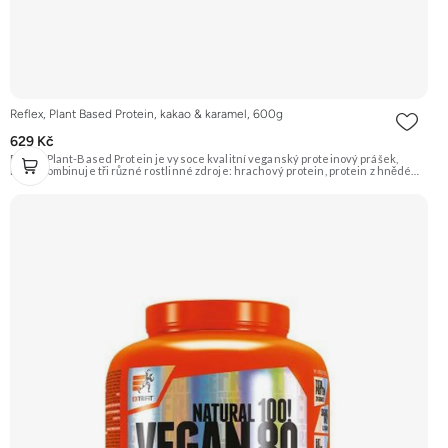
Reflex, Plant Based Protein, kakao & karamel, 600g
629 Kč
Reflex Plant-Based Protein je vysoce kvalitní veganský proteinový prášek,
který kombinuje tři různé rostlinné zdroje: hrachový protein, protein z hnědé
rýže a dýňový protein. Poskytuje kompletní spektrum aminokyselin a je ideální
pro podporu růstu svalů a regenerace. Příchuť Kakao a Karamel. Doporučujeme
vyzkoušet ZENGANA, Grass-fed, Whey protein, DigeZyme®, Aquamin®
Prémiová kvalita Skvělá chuť a rozpustnost Kvalitní Grass-Fed protein Výhodná
cena Vyzkoušet