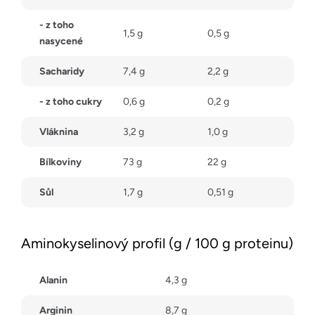
- z toho
1,5 g
0,5 g
nasycené
Sacharidy
7,4 g
2,2 g
- z toho cukry
0,6 g
0,2 g
Vláknina
3,2 g
1,0 g
Bílkoviny
73 g
22 g
Sůl
1,7 g
0,51 g
Aminokyselinový profil (g / 100 g proteinu)
Alanin
4,3 g
Arginin
8,7 g