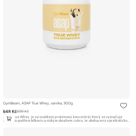
GymBeam, ASAP True Whey, vanilka, 900g
648 Kč
699 Kč
ASAP True Whey je syrovátkový proteinový koncentrát, který se vyznačuje
vysokým podílem bílkovin a nízkým obsahem cukru. Je obohacený o prebiotickou
vlákninu inulin a komplex trávicích enzymů DigeZyme®, který napomáhá lepší
stravitelnosti a vstřebávání živin. Ideální pro doplnění bílkovin a podporu růstu
svalové hmoty. Příchuť Vanilka. Doporučujeme vyzkoušet ZENGANA, Grass-fed,
Whey protein, DigeZyme®, Aquamin® Prémiová kvalita Skvělá chuť a