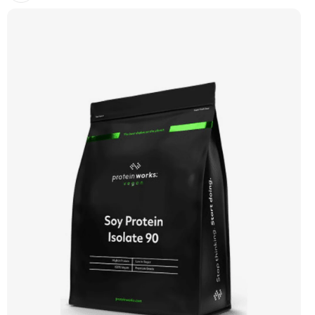
přísad. Každá dávka spojuje tři formy syrovátky – koncentrát, izolát a hydrolyzát
– obohacené o DigeZyme® a Aquamin®. Obsahuje kompletní spektrum
aminokyselin včetně 6,9 g BCAA na porci. DigeZyme® zlepšuje vstřebávání
bílkovin, zatímco Aquamin®, přírodní komplex z mořských řas, doplňuje vápník,
hořčík a stopové prvky pro optimální regeneraci a funkci svalů. Výsledkem je
protein s vynikající využitelností, čistým složením a dokonale vyváženou chutí.
🐄 Grass-fed protein 🧬 3 formy syrovátky 💪 Růst svalů ⚡ Rychlá regenerace 🧪
Enzymy & minerály 😋 Skvělá chuť