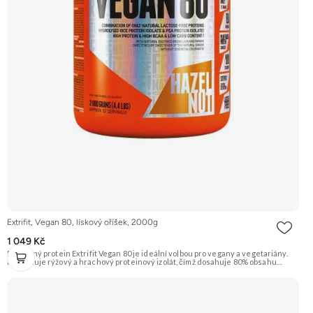
Extrifit, Vegan 80, lískový oříšek, 2000g
1 049 Kč
Rostlinný protein Extrifit Vegan 80 je ideální volbou pro vegany a vegetariány.
Kombinuje rýžový a hrachový proteinový izolát, čímž dosahuje 80% obsahu
bílkovin. Je obohacen o trávicí enzymy bromelain a papain pro lepší stravitelnost.
Příchuť Lískový oříšek. Doporučujeme vyzkoušet ZENGANA, Grass-fed, Whey
protein, DigeZyme®, Aquamin® Prémiová kvalita Skvělá chuť a rozpustnost
Kvalitní Grass-Fed protein Výhodná cena Vyzkoušet