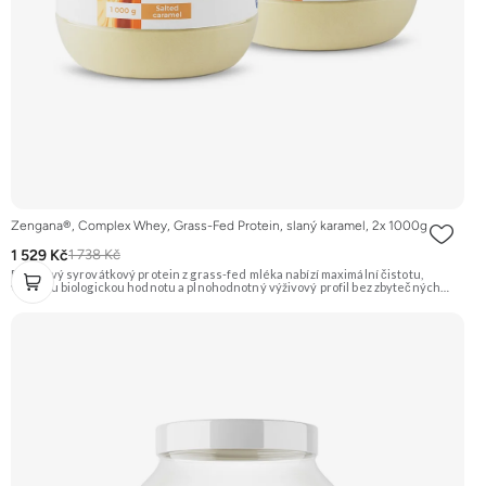
Zengana®, Complex Whey, Grass-Fed Protein, slaný karamel, 2x 1000g
1 529 Kč
1 738 Kč
Prémiový syrovátkový protein z grass-fed mléka nabízí maximální čistotu,
vysokou biologickou hodnotu a plnohodnotný výživový profil bez zbytečných
přísad. Každá dávka spojuje tři formy syrovátky – koncentrát, izolát a hydrolyzát
– obohacené o DigeZyme® a Aquamin®. Obsahuje kompletní spektrum
aminokyselin včetně 6,9 g BCAA na porci. DigeZyme® zlepšuje vstřebávání
bílkovin, zatímco Aquamin®, přírodní komplex z mořských řas, doplňuje vápník,
hořčík a stopové prvky pro optimální regeneraci a funkci svalů. Výsledkem je
protein s vynikající využitelností, čistým složením a dokonale vyváženou chutí.
🐄 Grass-fed protein 🧬 3 formy syrovátky 💪 Růst svalů ⚡ Rychlá regenerace 🧪
Enzymy & minerály 😋 Skvělá chuť