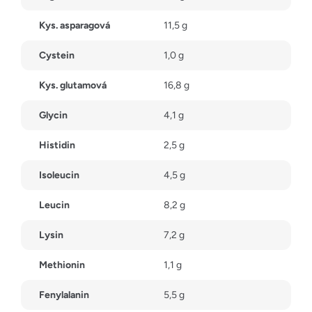
Kys. asparagová
11,5 g
Cystein
1,0 g
Kys. glutamová
16,8 g
Glycin
4,1 g
Histidin
2,5 g
Isoleucin
4,5 g
Leucin
8,2 g
Lysin
7,2 g
Methionin
1,1 g
Fenylalanin
5,5 g