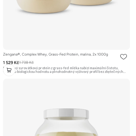
Zengana®, Complex Whey, Grass-Fed Protein, malina, 2x 1000g
1 529 Kč
1 738 Kč
Prémiový syrovátkový protein z grass-fed mléka nabízí maximální čistotu,
vysokou biologickou hodnotu a plnohodnotný výživový profil bez zbytečných
přísad. Každá dávka spojuje tři formy syrovátky – koncentrát, izolát a hydrolyzát
– obohacené o DigeZyme® a Aquamin®. Obsahuje kompletní spektrum
aminokyselin včetně 6,9 g BCAA na porci. DigeZyme® zlepšuje vstřebávání
bílkovin, zatímco Aquamin®, přírodní komplex z mořských řas, doplňuje vápník,
hořčík a stopové prvky pro optimální regeneraci a funkci svalů. Výsledkem je
protein s vynikající využitelností, čistým složením a dokonale vyváženou chutí.
🐄 Grass-fed protein 🧬 3 formy syrovátky 💪 Růst svalů ⚡ Rychlá regenerace 🧪
Enzymy & minerály 😋 Skvělá chuť