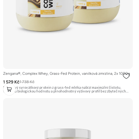
Zengana®, Complex Whey, Grass-Fed Protein, vanilková zmrzlina, 2x 1000g
1 529 Kč
1 738 Kč
Prémiový syrovátkový protein z grass-fed mléka nabízí maximální čistotu,
vysokou biologickou hodnotu a plnohodnotný výživový profil bez zbytečných
přísad. Každá dávka spojuje tři formy syrovátky – koncentrát, izolát a hydrolyzát
– obohacené o DigeZyme® a Aquamin®. Obsahuje kompletní spektrum
aminokyselin včetně 6,9 g BCAA na porci. DigeZyme® zlepšuje vstřebávání
bílkovin, zatímco Aquamin®, přírodní komplex z mořských řas, doplňuje vápník,
hořčík a stopové prvky pro optimální regeneraci a funkci svalů. Výsledkem je
protein s vynikající využitelností, čistým složením a dokonale vyváženou chutí.
🐄 Grass-fed protein 🧬 3 formy syrovátky 💪 Růst svalů ⚡ Rychlá regenerace 🧪
Enzymy & minerály 😋 Skvělá chuť