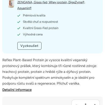
5
ZENGANA, Grass-fed, Whey protein, DigeZyme®,
hvězdiček.
Aquamin®
Prémiová kvalita
Skvělá chuť a rozpustnost
Kvalitní Grass-Fed protein
Výhodná cena
Vyzkoušet
Reflex Plant-Based Protein je vysoce kvalitní veganský
proteinový prášek, který kombinuje tři různé rostlinné zdroje:
hrachový protein, protein z hnědé rýže a dýňový protein.
Poskytuje kompletní spektrum aminokyselin a je ideální pro
podporu růstu svalů a regenerace. Příchuť vanilka.
Detailní informace