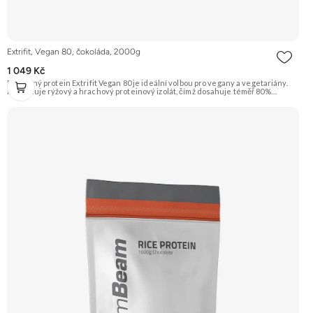
Extrifit, Vegan 80, čokoláda, 2000g
1 049 Kč
Rostlinný protein Extrifit Vegan 80 je ideální volbou pro vegany a vegetariány.
Kombinuje rýžový a hrachový proteinový izolát, čímž dosahuje téměř 80%
obsahu bílkovin. Je obohacen o trávicí enzymy bromelain a papain pro lepší
stravitelnost. Příchuť Čokoláda. Doporučujeme vyzkoušet ZENGANA, Grass-
fed, Whey protein, DigeZyme®, Aquamin® Prémiová kvalita Skvělá chuť a
rozpustnost Kvalitní Grass-Fed protein Výhodná cena Vyzkoušet