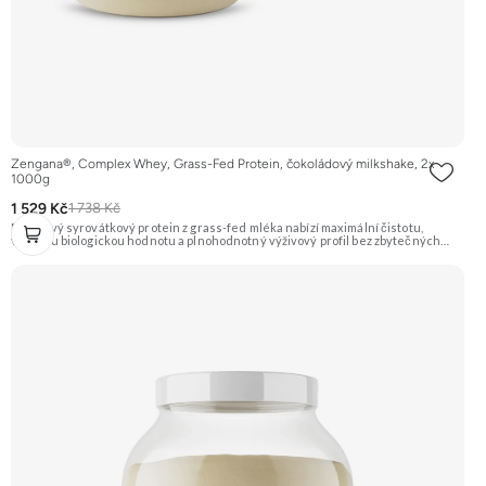
Zengana®, Complex Whey, Grass-Fed Protein, čokoládový milkshake, 2x
1000g
1 529 Kč
1 738 Kč
Prémiový syrovátkový protein z grass-fed mléka nabízí maximální čistotu,
vysokou biologickou hodnotu a plnohodnotný výživový profil bez zbytečných
přísad. Každá dávka spojuje tři formy syrovátky – koncentrát, izolát a hydrolyzát
– obohacené o DigeZyme® a Aquamin®. Obsahuje kompletní spektrum
aminokyselin včetně 6,9 g BCAA na porci. DigeZyme® zlepšuje vstřebávání
bílkovin, zatímco Aquamin®, přírodní komplex z mořských řas, doplňuje vápník,
hořčík a stopové prvky pro optimální regeneraci a funkci svalů. Výsledkem je
protein s vynikající využitelností, čistým složením a dokonale vyváženou chutí.
🐄 Grass-fed protein 🧬 3 formy syrovátky 💪 Růst svalů ⚡ Rychlá regenerace 🧪
Enzymy & minerály 😋 Skvělá chuť