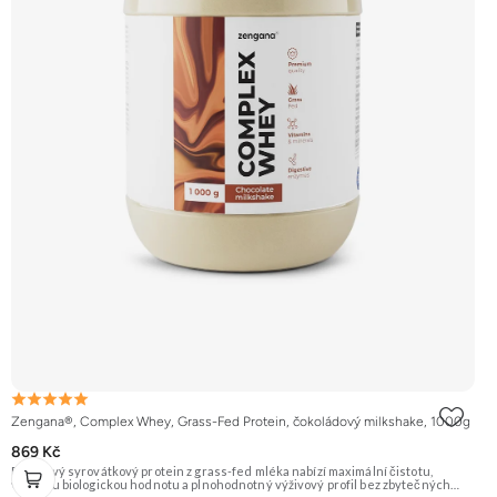
Zengana®, Complex Whey, Grass-Fed Protein, čokoládový milkshake, 1000g
869 Kč
Prémiový syrovátkový protein z grass-fed mléka nabízí maximální čistotu,
vysokou biologickou hodnotu a plnohodnotný výživový profil bez zbytečných