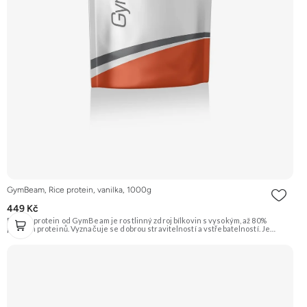
GymBeam, Rice protein, vanilka, 1000g
449 Kč
Rýžový protein od GymBeam je rostlinný zdroj bílkovin s vysokým, až 80%
podílem proteinů. Vyznačuje se dobrou stravitelností a vstřebatelností. Je
přirozeně bezlepkový a bezlaktózový (ale viz alergeny), vhodný pro vegany.
Příchuť Vanilka. Doporučujeme vyzkoušet ZENGANA, Grass-fed, Whey protein,
DigeZyme®, Aquamin® Prémiová kvalita Skvělá chuť a rozpustnost Kvalitní
Grass-Fed protein Výhodná cena Vyzkoušet