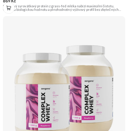
869 Kč
Prémiový syrovátkový protein z grass-fed mléka nabízí maximální čistotu,
vysokou biologickou hodnotu a plnohodnotný výživový profil bez zbytečných
přísad. Každá dávka spojuje tři formy syrovátky – koncentrát, izolát a hydrolyzát
– obohacené o DigeZyme® a Aquamin®. Obsahuje kompletní spektrum
aminokyselin včetně 6,9 g BCAA na porci. DigeZyme® zlepšuje vstřebávání
bílkovin, zatímco Aquamin®, přírodní komplex z mořských řas, doplňuje vápník,
hořčík a stopové prvky pro optimální regeneraci a funkci svalů. Výsledkem je
protein s vynikající využitelností, čistým složením a dokonale vyváženou chutí.
🐄 Grass-fed protein 🧬 3 formy syrovátky 💪 Růst svalů ⚡ Rychlá regenerace 🧪
Enzymy & minerály 😋 Skvělá chuť