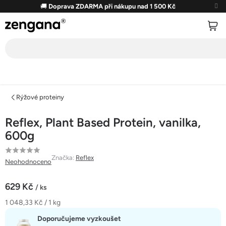
Přejít
🚚
Doprava ZDARMA při nákupu nad 1 500 Kč
na
obsah
Rýžové proteiny
Reflex, Plant Based Protein, vanilka,
600g
Průměrné
Značka:
Reflex
Neohodnoceno
hodnocení
produktu
629 Kč
/ ks
je
Měrná
1 048,33 Kč / 1 kg
0,0
cena:
z
Doporučujeme vyzkoušet