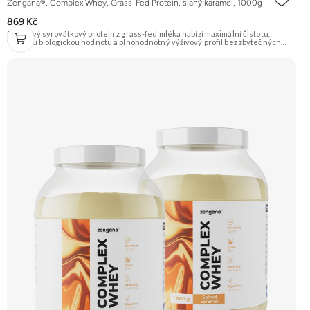
Zengana®, Complex Whey, Grass-Fed Protein, slaný karamel, 1000g
869 Kč
Prémiový syrovátkový protein z grass-fed mléka nabízí maximální čistotu,
vysokou biologickou hodnotu a plnohodnotný výživový profil bez zbytečných
přísad. Každá dávka spojuje tři formy syrovátky – koncentrát, izolát a hydrolyzát
– obohacené o DigeZyme® a Aquamin®. Obsahuje kompletní spektrum
aminokyselin včetně 6,9 g BCAA na porci. DigeZyme® zlepšuje vstřebávání
bílkovin, zatímco Aquamin®, přírodní komplex z mořských řas, doplňuje vápník,
hořčík a stopové prvky pro optimální regeneraci a funkci svalů. Výsledkem je
protein s vynikající využitelností, čistým složením a dokonale vyváženou chutí.
🐄 Grass-fed protein 🧬 3 formy syrovátky 💪 Růst svalů ⚡ Rychlá regenerace 🧪
Enzymy & minerály 😋 Skvělá chuť