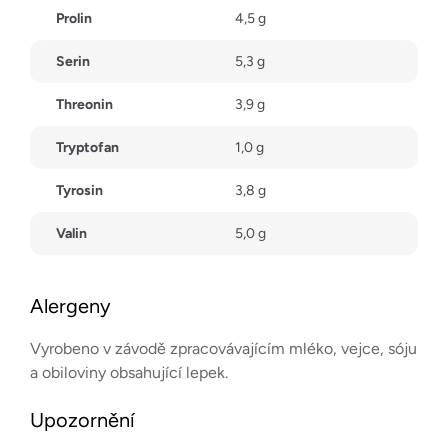
Prolin
4,5 g
Serin
5,3 g
Threonin
3,9 g
Tryptofan
1,0 g
Tyrosin
3,8 g
Valin
5,0 g
Alergeny
Vyrobeno v závodě zpracovávajícím mléko, vejce, sóju
a obiloviny obsahující lepek.
Upozornění