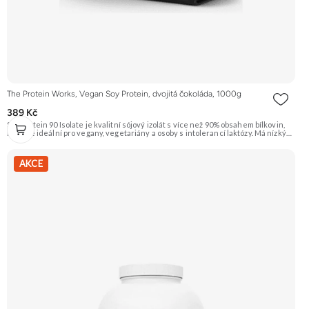
The Protein Works, Vegan Soy Protein, dvojitá čokoláda, 1000g
389 Kč
Soy Protein 90 Isolate je kvalitní sójový izolát s více než 90% obsahem bílkovin,
který je ideální pro vegany, vegetariány a osoby s intolerancí laktózy. Má nízký
obsah tuku a sacharidů. Příchuť dvojitá čokoláda. Doporučujeme vyzkoušet
ZENGANA, Grass-fed, Whey protein, DigeZyme®, Aquamin® Prémiová kvalita
Skvělá chuť a rozpustnost Kvalitní Grass-Fed protein Výhodná cena Vyzkoušet
AKCE