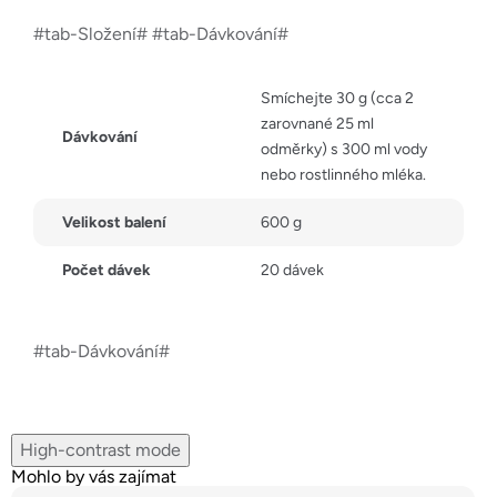
#tab-Složení# #tab-Dávkování#
Smíchejte 30 g (cca 2
zarovnané 25 ml
Dávkování
odměrky) s 300 ml vody
nebo rostlinného mléka.
Velikost balení
600 g
Počet dávek
20 dávek
#tab-Dávkování#
High-contrast mode
Mohlo by vás zajímat