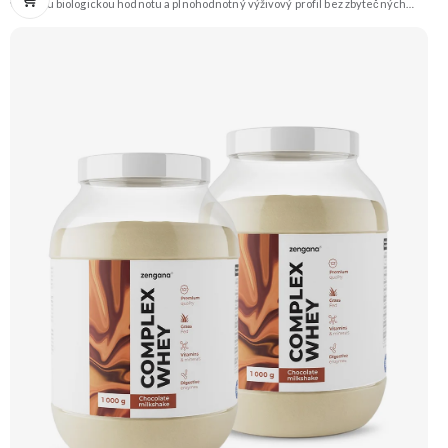
vysokou biologickou hodnotu a plnohodnotný výživový profil bez zbytečných
přísad. Každá dávka spojuje tři formy syrovátky – koncentrát, izolát a hydrolyzát
– obohacené o DigeZyme® a Aquamin®. Obsahuje kompletní spektrum
aminokyselin včetně 6,9 g BCAA na porci. DigeZyme® zlepšuje vstřebávání
bílkovin, zatímco Aquamin®, přírodní komplex z mořských řas, doplňuje vápník,
hořčík a stopové prvky pro optimální regeneraci a funkci svalů. Výsledkem je
protein s vynikající využitelností, čistým složením a dokonale vyváženou chutí.
🐄 Grass-fed protein 🧬 3 formy syrovátky 💪 Růst svalů ⚡ Rychlá regenerace 🧪
Enzymy & minerály 😋 Skvělá chuť