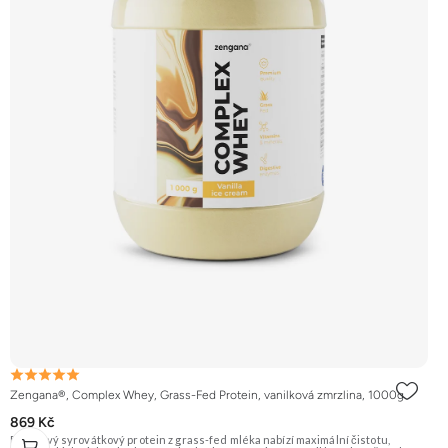
Zengana®, Complex Whey, Grass-Fed Protein, vanilková zmrzlina, 1000g
869 Kč
Prémiový syrovátkový protein z grass-fed mléka nabízí maximální čistotu,