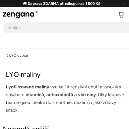
Přejít
🚚
Doprava ZDARMA při nákupu nad 1 500 Kč
na
obsah
LYO ovoce
LYO maliny
Lyofilizované maliny
vynikají intenzivní chutí a vysokým
obsahem
vitamínů, antioxidantů a vlákniny
. Díky křupavé
textuře jsou ideální do smoothie, dezertů i jako zdravý
snack.
Nejprodávanější