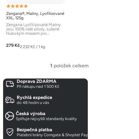
k
Průměrné
t
Zengana®, Maliny, Lyofilizované
hodnocení
ů
XXL, 125g
produktu
Zengana Lyofilizované Maliny
jsou 100% celé plody, sušené
je
hlubokým mrazem pro
zachování chuti, barvy a
5,0
nutričních...
279 Kč
z
Měrná
2 232 Kč / 1 kg
cena:
5
hvězdiček.
1
položek celkem
O
v
Doprava ZDARMA
l
Při nákupu nad 1 500 Kč
á
d
Rychlá expedice
a
do 48 hodin u vás
c
Česká výroba
í
Splňuje nejvyšší standardy kvality
p
r
Bezpečná platba
Platební brány Comgate & Shoptet Pay
v