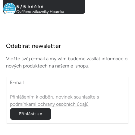
k
5 / 5 ⭐⭐⭐⭐⭐
y
Ověřeno zákazníky Heureka
v
ý
p
Z
i
á
s
Odebírat newsletter
p
u
a
Vložte svůj e-mail a my vám budeme zasílat informace o
t
nových produktech na našem e-shopu.
í
E-mail
Přihlášením k odběru novinek souhlasíte s
podmínkami ochrany osobních údajů
Přihlásit se