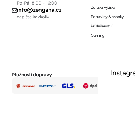
Po-Pá: 8:00 - 16:00
Zdravá výživa
info@zengana.cz
napište kdykoliv
Potraviny & snacky
Příslušenství
Gaming
Instag
Možnosti dopravy
Rychlá a
Sled
bezpečná
platba