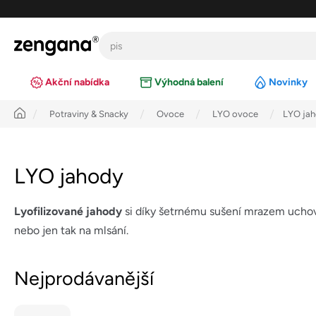
Přejít
na
obsah
Akční nabídka
Výhodná balení
Novinky
Úvod
Potraviny & Snacky
Ovoce
LYO ovoce
LYO ja
LYO jahody
Lyofilizované jahody
si díky šetrnému sušení mrazem ucho
nebo jen tak na mlsání.
Nejprodávanější