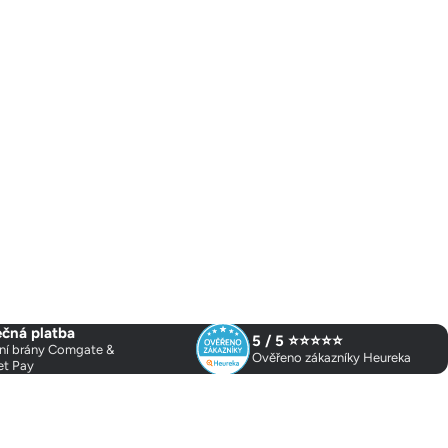
čná platba
5 / 5 ⭐⭐⭐⭐⭐
ní brány Comgate &
Ověřeno zákazníky Heureka
et Pay