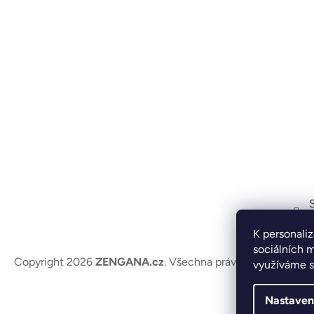
K personaliz
sociálních m
Copyright 2026
ZENGANA.cz
. Všechna práva vyhrazena.
Up
využíváme s
Nastaven