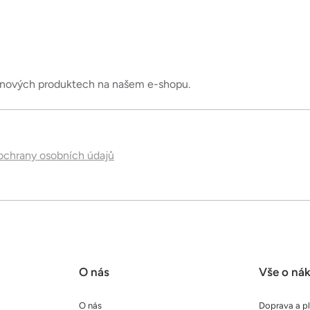
í
p
r
v
k
o nových produktech na našem e-shopu.
y
v
ý
p
chrany osobních údajů
i
s
u
O nás
Vše o ná
O nás
Doprava a p