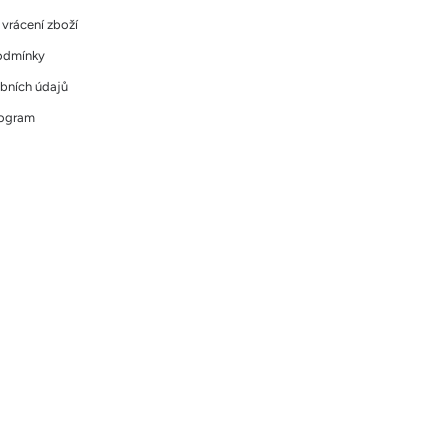
vrácení zboží
odmínky
bních údajů
rogram