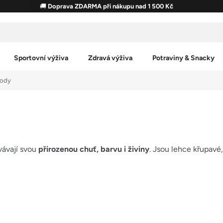
🚚
Doprava ZDARMA při nákupu nad 1 500 Kč
Sportovní výživa
Zdravá výživa
Potraviny & Snacky
hody
vávají svou
přirozenou chuť, barvu i živiny
. Jsou lehce křupavé,