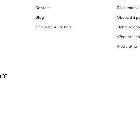
Kontakt
Reklamace a 
Blog
Obchodní p
Hodnocení obchodu
Ochrana oso
Věrnostní p
Předplatné
ram
ujte nás