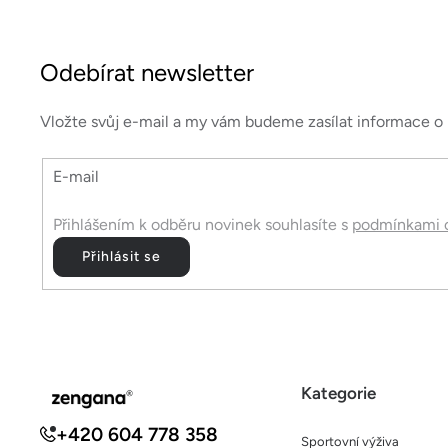
Z
á
Odebírat newsletter
p
a
Vložte svůj e-mail a my vám budeme zasílat informace 
t
E-mail
í
Přihlášením k odběru novinek souhlasíte s
podmínkami o
Přihlásit se
Kategorie
+420 604 778 358
Sportovní výživa