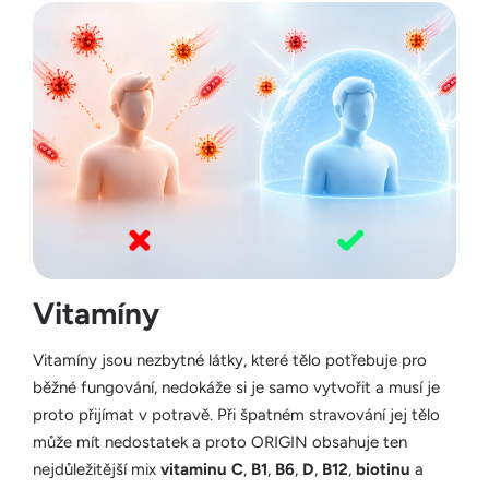
Vitamíny
Vitamíny jsou nezbytné látky, které tělo potřebuje pro
běžné fungování, nedokáže si je samo vytvořit a musí je
proto přijímat v potravě. Při špatném stravování jej tělo
může mít nedostatek a proto ORIGIN obsahuje ten
nejdůležitější mix
vitaminu C
,
B1
,
B6
,
D
,
B12
,
biotinu
a