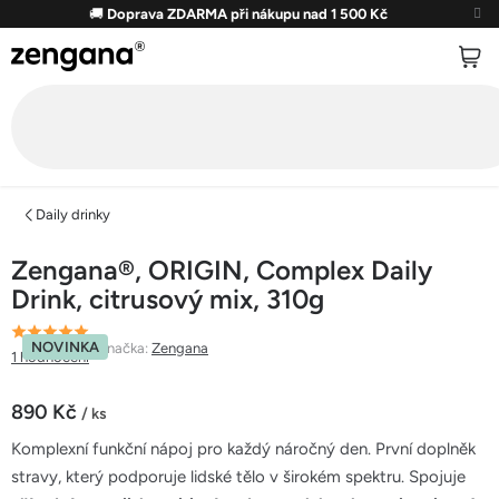
Přejít
🚚
Doprava ZDARMA při nákupu nad 1 500 Kč
na
obsah
Daily drinky
Zengana®, ORIGIN, Complex Daily
Drink, citrusový mix, 310g
Průměrné
NOVINKA
Značka:
Zengana
1 hodnocení
hodnocení
produktu
890 Kč
/ ks
je
Měrná
5,0
Komplexní funkční nápoj pro každý náročný den. První doplněk
cena:
z
stravy, který podporuje lidské tělo v širokém spektru. Spojuje