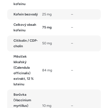
kofeinu
Kofein bezvodý
25 mg
–
Celkový obsah
75 mg
–
kofeinu
Citikolin / CDP-
50 mg
–
cholin
Měsíček
lékařský
(Calendula
84 mg
–
officinalis)
extrakt, 12 %
luteinu
Borůvka
(Vaccinium
myrtillus)
10 mg
–