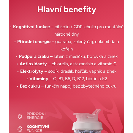
Hlavní benefity
•
Kognitivní funkce
– citikolin / CDP-cholin pro mentálně
náročné dny
•
Přírodní energie
– guarana, zelený čaj, cola nitida a
kofein
•
Podpora zraku
– lutein z měsíčku, borůvka a zinek
•
Antioxidanty
– chlorella, astaxanthin a vitamin C
•
Elektrolyty
– sodík, draslík, hořčík, vápník a zinek
•
Vitamíny
– C, B1, B6, D, B12, biotin a K2
•
Bez cukru
– funkční nápoj bez zbytečného cukru