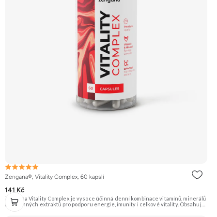
Zengana®, Vitality Complex, 60 kapslí
141 Kč
Zengana Vitality Complex je vysoce účinná denní kombinace vitamínů, minerálů
a rostlinných extraktů pro podporu energie, imunity i celkové vitality. Obsahuje
silné chelátové formy minerálů, aktivní formy vitamínů a extrakty z ženšenu,
rodioly, kurkumy a zázvoru. Jedna dávka denně pokryje klíčové nutriční potřeby