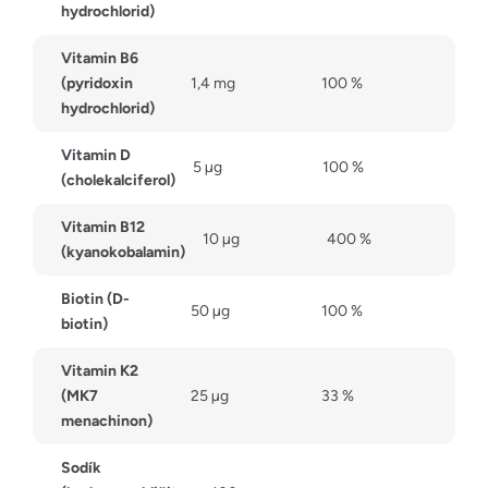
hydrochlorid)
Vitamin B6
(pyridoxin
1,4 mg
100 %
hydrochlorid)
Vitamin D
5 µg
100 %
(cholekalciferol)
Vitamin B12
10 µg
400 %
(kyanokobalamin)
Biotin (D-
50 µg
100 %
biotin)
Vitamin K2
(MK7
25 µg
33 %
menachinon)
Sodík