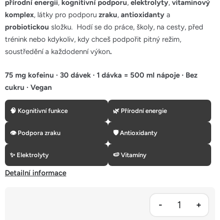
5
přírodní energii
,
kognitivní podporu
,
elektrolyty
,
vitaminový
hvězdiček.
komplex
, látky pro podporu
zraku
,
antioxidanty
a
probiotickou
složku. Hodí se do práce, školy, na cesty, před
trénink nebo kdykoliv, kdy chceš podpořit pitný režim,
soustředění a každodenní výkon
.
75 mg kofeinu · 30 dávek · 1 dávka = 500 ml nápoje · Bez
cukru · Vegan
🧠 Kognitivní funkce
🌿 Přírodní energie
👁 Podpora zraku
🛡 Antioxidanty
✨ Elektrolyty
🍉 Vitamíny
Detailní informace