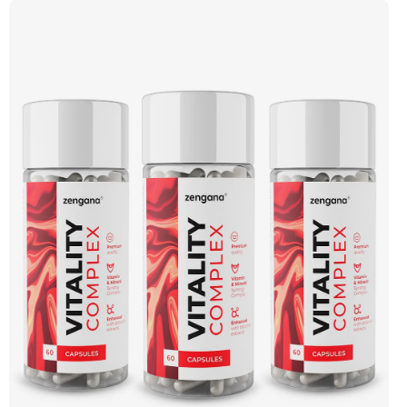
a pomáhá tělu lépe fungovat v náročném období. Vegan kapsle, bez zbytečných
přísad. 🧬 15+ aktivních látek ⚡ Denní energie 🛡 Silná imunita 🧠 Mentální výkon
💊 Q10 & extrakty 🌱 Vegan kapsle