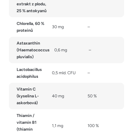
extrakt z plodu,
25 % antokyanů
Chlorella, 60 %
30 mg
–
proteinů
Astaxanthin
(Haematococcus
0,6 mg
–
pluvialis)
Lactobacillus
0,5 mld. CFU
–
acidophilus
Vitamin C
(kyselina L-
40 mg
50 %
askorbová)
Thiamin /
vitamin B1
1,1 mg
100 %
(thiamin