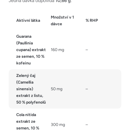
Jedna dávka odpovídá
10,66 g
.
Množství v 1
Aktivní látka
% RHP
dávce
Guarana
(Paullinia
cupana) extrakt
160 mg
–
ze semen, 10 %
kofeinu
Zelený čaj
(Camellia
sinensis)
50 mg
–
extrakt z listu,
50 % polyfenolů
Cola nitida
extrakt ze
300 mg
–
semen, 10 %