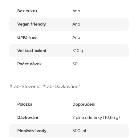
Bez cukru
Ano
Vegan friendly
Ano
GMO free
Ano
Velikost balení
310 g
Počet dávek
30
#tab-Složení# #tab-Dávkování#
Položka
Doporučení
Dávkování
2 plné odměrky (10,66 g)
Množství vody
500 ml