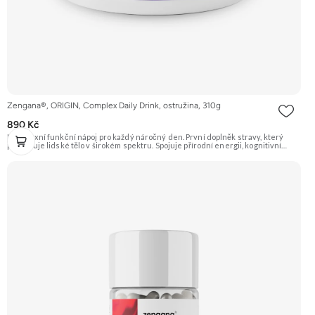
Zengana®, ORIGIN, Complex Daily Drink, ostružina, 310g
890 Kč
Komplexní funkční nápoj pro každý náročný den. První doplněk stravy, který
podporuje lidské tělo v širokém spektru. Spojuje přírodní energii, kognitivní
podporu, elektrolyty, vitaminový komplex, látky pro podporu zraku, antioxidanty a
probiotickou složku. Hodí se do práce, školy, na cesty, před trénink nebo
kdykoliv, kdy chceš podpořit pitný režim, soustředění a každodenní výkon. 75 mg
kofeinu · 30 dávek · 1 dávka = 500 ml nápoje · Bez cukru · Vegan 🧠 Kognitivní
funkce 🌿 Přírodní energie 👁 Podpora zraku 🛡 Antioxidanty ✨ Elektrolyty 🍉
Vitamíny