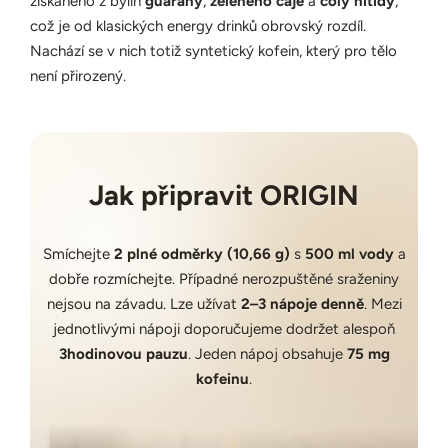
získaného z bylin
guarany
,
zeleného čaje
a
coly nitidy
,
což je od klasických energy drinků obrovský rozdíl.
Nachází se v nich totiž syntetický kofein, který pro tělo
není přirozený.
Jak připravit ORIGIN
Smíchejte
2 plné odměrky (10,66 g)
s
500 ml vody
a
dobře rozmíchejte. Případné nerozpuštěné sraženiny
nejsou na závadu. Lze užívat
2–3 nápoje denně
. Mezi
jednotlivými nápoji doporučujeme dodržet alespoň
3hodinovou pauzu
. Jeden nápoj obsahuje
75 mg
kofeinu
.