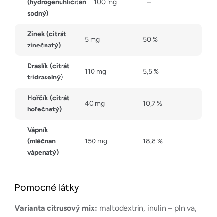
(hydrogenuhličitan
100 mg
–
sodný)
Zinek (citrát
5 mg
50 %
zinečnatý)
Draslík (citrát
110 mg
5,5 %
tridraselný)
Hořčík (citrát
40 mg
10,7 %
hořečnatý)
Vápník
(mléčnan
150 mg
18,8 %
vápenatý)
Pomocné látky
Varianta citrusový mix:
maltodextrin, inulin – plniva,