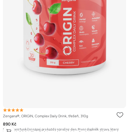
Zengana®, ORIGIN, Complex Daily Drink, třešeň, 310g
890 Kč
Komplexní funkční nápoj pro každý náročný den. První doplněk stravy, který