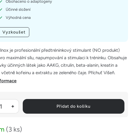
Obohaceno o adaptogeny
Účinné složení
Výhodná cena
Vyzkoušet
ellnox je profesionální předtréninkový stimulant (NO produkt)
ro maximální sílu, napumpování a stimulaci k tréninku. Obsahuje
ky účinných látek jako AAKG, citrulin, beta-alanin, kreatin a
 včetně kofeinu a extraktu ze zeleného čaje. Příchuť Višeň.
nformace
Přidat do košíku
em
(3 ks)