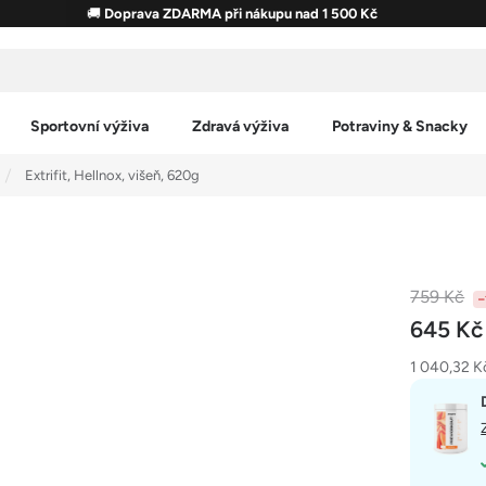
🚚
Doprava ZDARMA při nákupu nad 1 500 Kč
Sportovní výživa
Zdravá výživa
Potraviny & Snacky
Extrifit, Hellnox, višeň, 620g
759 Kč
–
645 K
Měrná
1 040,32 Kč
cena: