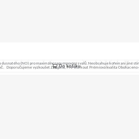
u dusnatého (NO) pro maximální napumpování svalů. Neobsahuje kofein ani jiné stim
Do košíku
ranč. Doporučujeme vyzkoušet Zengana, Pre-workout Prémiová kvalita Obohaceno