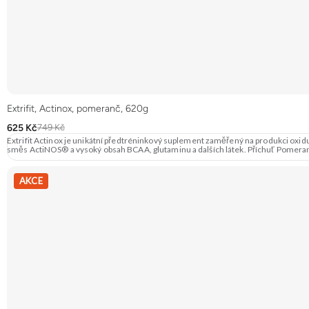
Extrifit, Actinox, pomeranč, 620g
625 Kč
749 Kč
Extrifit Actinox je unikátní předtréninkový suplement zaměřený na produkci oxid
směs ActiNOS® a vysoký obsah BCAA, glutaminu a dalších látek. Příchuť Pome
AKCE