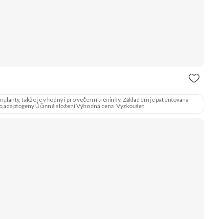
ulanty, takže je vhodný i pro večerní tréninky. Základem je patentovaná
 o adaptogeny Účinné složení Výhodná cena Vyzkoušet