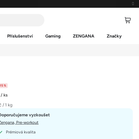
Příslušenství
Gaming
ZENGANA
Značky
15 %
č
/ ks
 / 1 kg
Doporučujeme vyzkoušet
Zengana, Pre-workout
Prémiová kvalita