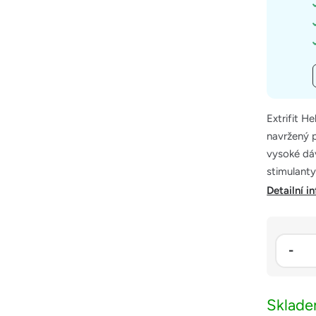
Extrifit H
navržený p
vysoké dáv
stimulanty
Detailní i
Sklad