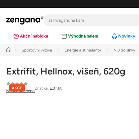
Přejít
na
obsah
Akční nabídka
Výhodná balení
Novinky
Úvod
Sportovní výživa
Energie a stimulanty
NO doplňky
Extrifit, Hellnox, višeň, 620g
Průměrné
AKCE
Značka:
Extrifit
Neohodnoceno
hodnocení
produktu
je
0,0
z
5
hvězdiček.