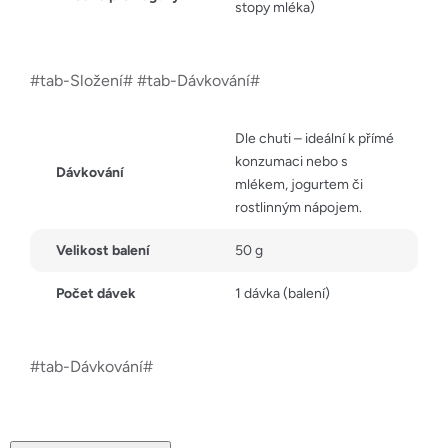
stopy mléka)
#tab-Složení# #tab-Dávkování#
Dle chuti – ideální k přímé
konzumaci nebo s
Dávkování
mlékem, jogurtem či
rostlinným nápojem.
Velikost balení
50 g
Počet dávek
1 dávka (balení)
#tab-Dávkování#