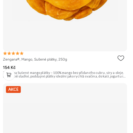
Zengana®, Mango, Sušené plátky, 250g
154 Kč
Zengana Sušené mango plátky – 100% mango bez přidaného cukru, síry a oleje.
Přirozeně sladké, poddajné plátky ideální jako rychlá svačina, do kaší, jogurtu i
na pečení. 🥭 100% mango ❌ Bez přidaného cukru 😋 Sladká exotická chuť 🍬
Alternativa sladkostí
AKCE