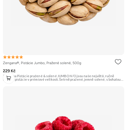
Zengana®, Pistácie Jumbo, Pražené solené, 500g
229 Kč
Zengana Pistácie pražené & solené JUMBO N/O jsou naše největší, ručně
tříděné pistácie v prémiové velikosti. Šetrně pražené, jemně solené, s bohatou
oříškovou chutí a měkkým jádrem. Ideální ke zdravému mlsání, do salátů, na
večerní posezení i jako prémiová pochoutka k vínu. 🟢 100% pistácie ⭐ Jumbo
velikost 🧂 Pražené a solené 😋 Prémiový snack