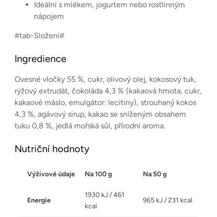
Ideální s mlékem, jogurtem nebo rostlinným
nápojem
#tab-Složení#
Ingredience
Ovesné vločky 55 %, cukr, olivový olej, kokosový tuk,
rýžový extrudát, čokoláda 4,3 % (kakaová hmota, cukr,
kakaové máslo, emulgátor: lecitiny), strouhaný kokos
4,3 %, agávový sirup, kakao se sníženým obsahem
tuku 0,8 %, jedlá mořská sůl, přírodní aroma.
Nutriční hodnoty
Výživové údaje
Na 100 g
Na 50 g
1930 kJ / 461
Energie
965 kJ / 231 kcal
kcal