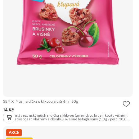
SEMIX, Müsli srdíčka s klikvou a višněmi, 50g
14 Kč
Celozrnná veganská müsli srdíčka s klikvou (americkou brusinkou) a višněmi.
Mají vysoký obsah vlákniny a obsahují ovesné betaglukany (1,3 g v porci 50 g),
které přispívají k udržení normální hladiny cholesterolu. Doporučujeme
vyzkoušet Zengana, Maliny, Lyofilizované XXL Prémiová kvalita Výhodná cena
Vyzkoušet
AKCE