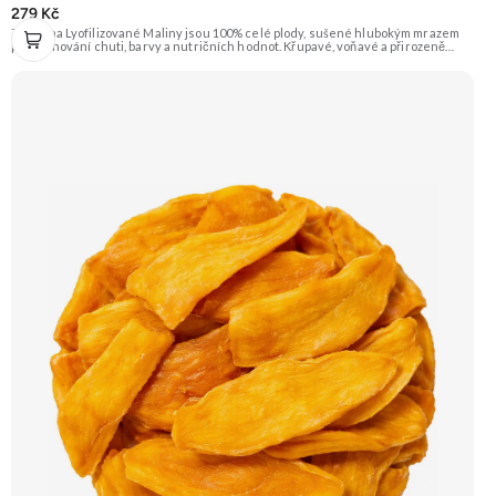
279 Kč
Zengana Lyofilizované Maliny jsou 100% celé plody, sušené hlubokým mrazem
pro zachování chuti, barvy a nutričních hodnot. Křupavé, voňavé a přirozeně
sladkokyselé – ideální do jogurtů, kaší, smoothie i na svačinu. 🍓 100% maliny ❌
Bez přidaného cukru ❄️ Lyofilizované 😋 Svěží sladkokyselá chuť