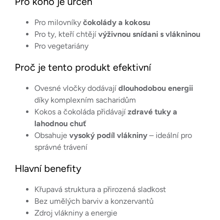
Pro koho je určen
Pro milovníky
čokolády a kokosu
Pro ty, kteří chtějí
výživnou snídani s vlákninou
Pro vegetariány
Proč je tento produkt efektivní
Ovesné vločky dodávají
dlouhodobou energii
díky komplexním sacharidům
Kokos a čokoláda přidávají
zdravé tuky a
lahodnou chuť
Obsahuje
vysoký podíl vlákniny
– ideální pro
správné trávení
Hlavní benefity
Křupavá struktura a přirozená sladkost
Bez umělých barviv a konzervantů
Zdroj vlákniny a energie