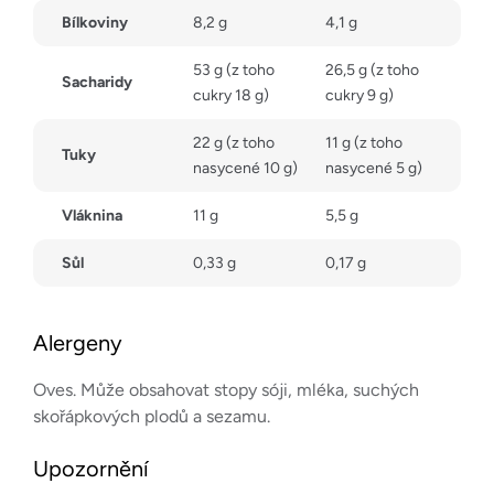
Bílkoviny
8,2 g
4,1 g
53 g (z toho
26,5 g (z toho
Sacharidy
cukry 18 g)
cukry 9 g)
22 g (z toho
11 g (z toho
Tuky
nasycené 10 g)
nasycené 5 g)
Vláknina
11 g
5,5 g
Sůl
0,33 g
0,17 g
Alergeny
Oves. Může obsahovat stopy sóji, mléka, suchých
skořápkových plodů a sezamu.
Upozornění