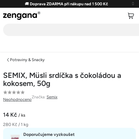
Přejít
🚚
Doprava ZDARMA při nákupu nad 1 500 Kč
na
obsah
Potraviny & Snacky
SEMIX, Müsli srdíčka s čokoládou a
kokosem, 50g
Průměrné
Značka:
Semix
Neohodnoceno
hodnocení
produktu
14 Kč
/ ks
je
Měrná
280 Kč / 1 kg
0,0
cena:
z
Doporučujeme vyzkoušet