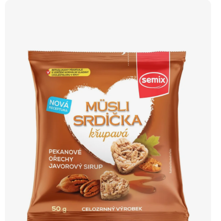
Lyofilizované XXL Prémiová kvalita Výhodná cena Vyzkoušet