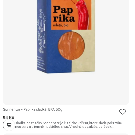
Sonnentor - Paprika sladká, BIO, 50g
94 Kč
Paprika sladká od značky Sonnentor je klasické koření, které dodá pokrmům
nádhernou barvu a jemně nasládlou chuť. Vhodná do guláše, polévek,
pomazánek, na maso a do mnoha dalších jídel. Tento produkt je v BIO kvalitě.
Doporučujeme vyzkoušet Zengana, Pistácie Prémiová kvalita Výhodná cena