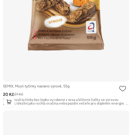
SEMIX, Müsli tyčinky naslano sýrové, 55g
20 Kč
21 Kč
Slané müsli tyčinky bez lepku vyrobené z ovsa a klíčené čočky se sýrovou
příchutí. Ideální jako rychlá svačina nebo pozdní večeře pro doplnění energie.
Doporučujeme vyzkoušet Zengana, Maliny, Lyofilizované XXL Prémiová kvalita
Výhodná cena Vyzkoušet