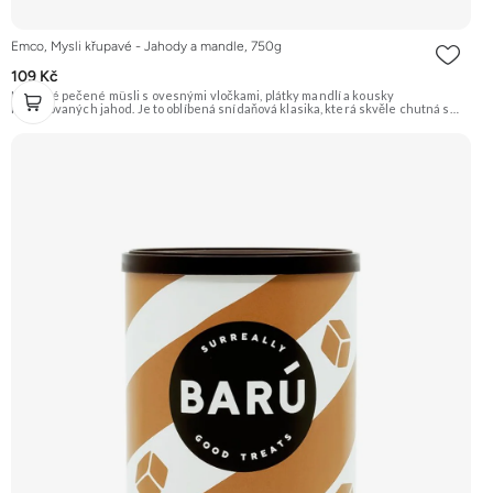
Emco, Mysli křupavé - Jahody a mandle, 750g
109 Kč
Křupavé pečené müsli s ovesnými vločkami, plátky mandlí a kousky
lyofilizovaných jahod. Je to oblíbená snídaňová klasika, která skvěle chutná s
mlékem, jogurtem nebo jen tak samotná. Doporučujeme vyzkoušet Zengana,
Maliny, Lyofilizované XXL Prémiová kvalita Výhodná cena Vyzkoušet