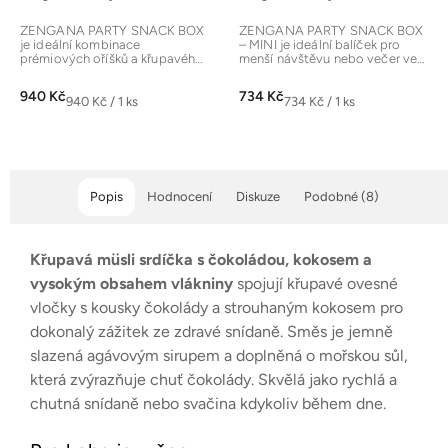
hodnocení
hodnocení
produktu
produktu
ZENGANA PARTY SNACK BOX
ZENGANA PARTY SNACK BOX
je ideální kombinace
– MINI je ideální balíček pro
je
je
prémiových oříšků a křupavého
menší návštěvu nebo večer ve
lyofilizovaného ovoce. Slané i
dvou. Slané oříšky a křupavé...
5,0
5,0
sladké v...
940 Kč
734 Kč
z
z
Měrná
Měrná
940 Kč / 1 ks
734 Kč / 1 ks
cena:
cena:
5
5
hvězdiček.
hvězdiček.
Popis
Hodnocení
Diskuze
Podobné (8)
Křupavá müsli srdíčka s čokoládou, kokosem a
vysokým obsahem vlákniny
spojují křupavé ovesné
vločky s kousky čokolády a strouhaným kokosem pro
dokonalý zážitek ze zdravé snídaně. Směs je jemně
slazená agávovým sirupem a doplněná o mořskou sůl,
která zvýrazňuje chuť čokolády. Skvělá jako rychlá a
chutná snídaně nebo svačina kdykoliv během dne.