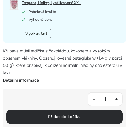
5
Zengana, Maliny, Lyofilizované XXL
hvězdiček.
Prémiová kvalita
Výhodná cena
Vyzkoušet
Křupavá müsli srdíčka s čokoládou, kokosem a vysokým
obsahem vlákniny. Obsahují ovesné betaglukany (1,4 g v porci
50 g), které přispívají k udržení normální hladiny cholesterolu v
krvi.
Detailní informace
Přidat do košíku