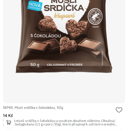
SEMIX, Müsli srdíčka s čokoládou, 50g
14 Kč
Křupavá müsli srdíčka s čokoládou a vysokým obsahem vlákniny. Obsahují
ovesné betaglukany (1,1 g v porci 50 g), které přispívají k udržení normální
hladiny cholesterolu v krvi. Doporučujeme vyzkoušet Zengana, Maliny,