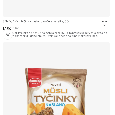
SEMIX, Müsli tyčinky naslano rajče a bazalka, 55g
17 Kč
21 Kč
Slaná müsli tyčinka s příchutí rajčete a bazalky. Je to praktická a rychlá svačina
pro ty, kdo preferují slané chutě. Tyčinka je pečená, plná vlákniny a bez
palmového tuku. Doporučujeme vyzkoušet Zengana, Maliny, Lyofilizované XXL
Prémiová kvalita Výhodná cena Vyzkoušet