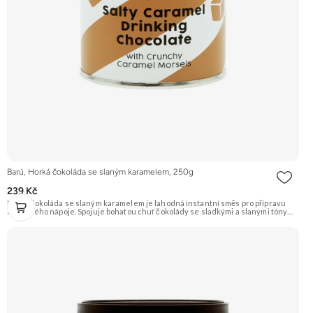
Barú, Horká čokoláda se slaným karamelem, 250g
239 Kč
Horká čokoláda se slaným karamelem je lahodná instantní směs pro přípravu
oblíbeného nápoje. Spojuje bohatou chuť čokolády se sladkými a slanými tóny
karamelu. Ideální pro zahřátí a chvíle pohody. Doporučujeme vyzkoušet
Zengana, Mango, Sušené plátky Prémiová kvalita Výhodná cena Vyzkoušet