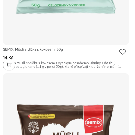
SEMIX, Müsli srdíčka s kokosem, 50g
14 Kč
Křupavá müsli srdíčka s kokosem a vysokým obsahem vlákniny. Obsahují
ovesné betaglukany (1,1 g v porci 50 g), které přispívají k udržení normální
hladiny cholesterolu v krvi. Doporučujeme vyzkoušet Zengana, Maliny,
Lyofilizované XXL Prémiová kvalita Výhodná cena Vyzkoušet