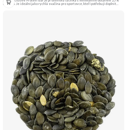
Amix Exclusive Protein Bar je proteinová tyčinka s minimálním obsahem 25 %
bílkovin. Je ideální jako rychlá svačina pro sportovce, kteří potřebují doplnit
kvalitní bílkoviny a energii kdykoliv během dne. Tato varianta má příchuť lesních
plodů. Doporučujeme vyzkoušet Zengana, Pistácie Prémiová kvalita Výhodná
cena Vyzkoušet