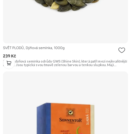
SVĚT PLODŮ, Dýňová semínka, 1000g
239 Kč
Zelená dýňová semínka odrůdy GWS (Shine Skin), která patří mezi nejkvalitnější
na trhu. Jsou typická svou tmavě zelenou barvou a tenkou slupkou. Mají
příjemnou oříškovou chuť a jsou skvělá na mlsání, do salátů, polévek nebo na
pečení. Doporučujeme vyzkoušet Zengana, Pistácie Prémiová kvalita Výhodná
cena Vyzkoušet