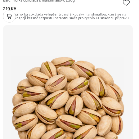
Barú, Horká čokoláda s marshmallow, 250g
219 Kč
Oblíbená horká čokoláda vylepšená o malé kousky marshmallow, které se na
horkém nápoji krásně rozpustí. Instantní směs pro rychlou a snadnou přípravu
nápoje, který potěší děti i dospělé. Doporučujeme vyzkoušet Zengana, Mango,
Sušené plátky Prémiová kvalita Výhodná cena Vyzkoušet