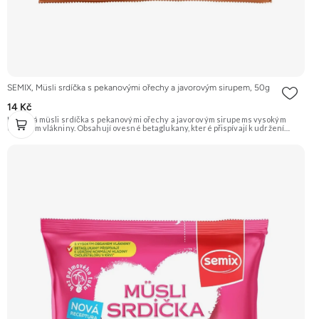
SEMIX, Müsli srdíčka s pekanovými ořechy a javorovým sirupem, 50g
14 Kč
Křupavá müsli srdíčka s pekanovými ořechy a javorovým sirupems vysokým
obsahem vlákniny. Obsahují ovesné betaglukany, které přispívají k udržení
normální hladiny cholesterolu v krvi. Výrobek obsahuje 1,7 g betaglukanů v porci
50 g. Doporučujeme vyzkoušet Zengana, Maliny, Lyofilizované XXL Prémiová
kvalita Výhodná cena Vyzkoušet