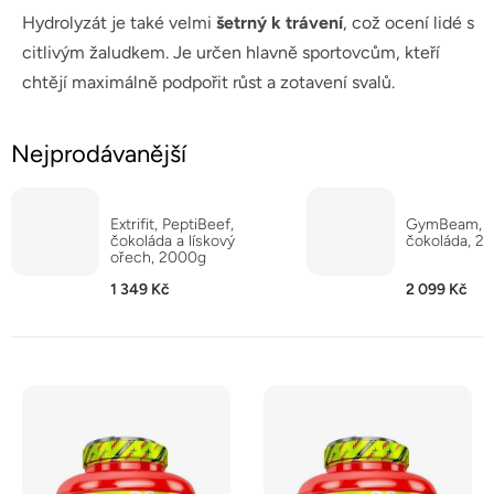
Hydrolyzát je také velmi
šetrný k trávení
, což ocení lidé s
citlivým žaludkem. Je určen hlavně sportovcům, kteří
chtějí maximálně podpořit růst a zotavení svalů.
Nejprodávanější
Extrifit, PeptiBeef,
GymBeam, H
čokoláda a lískový
čokoláda, 2
ořech, 2000g
1 349 Kč
2 099 Kč
V
ý
p
i