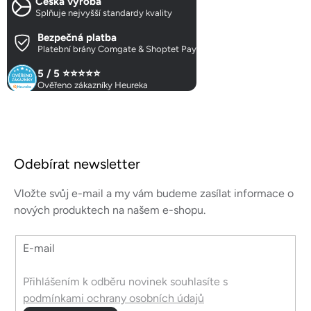
Česká výroba
í
Splňuje nejvyšší standardy kvality
p
r
Bezpečná platba
Platební brány Comgate & Shoptet Pay
v
k
5 / 5 ⭐⭐⭐⭐⭐
y
Ověřeno zákazníky Heureka
v
ý
p
Z
i
á
s
Odebírat newsletter
p
u
a
Vložte svůj e-mail a my vám budeme zasílat informace o
t
nových produktech na našem e-shopu.
í
E-mail
Přihlášením k odběru novinek souhlasíte s
podmínkami ochrany osobních údajů