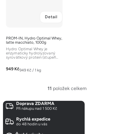
Detail
PROM-IN, Hydro Optimal Whey,
latte macchiato, 1000g
Hydro Optimal Whey je
enzymaticky hydrolyzovaný
syrovátkový protein (stupeň
hydrolýzy DH32) pro maximálně
rychlou...
949 Kč
Měrná
949 Kč / 1 kg
cena:
11
položek celkem
O
v
Doprava ZDARMA
l
Při nákupu nad 1 500 Kč
á
d
Rychlá expedice
a
do 48 hodin u vás
c