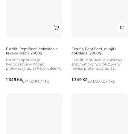
Extrifit, PeptiBeef, čokoláda a
Extrifit, PeptiBeef, dvojitá
lískový ořech, 2000g
čokoláda, 2000g
Extrifit PeptiBeef je
Extrifit PeptiBeef je špičkový
hydrolyzovaný hovězí
enzymaticky hydrolyzovaný
proteinový izolát (HydroBeef®)
hovězí proteinový izolát
s obsahem 97% bílkovin. Je
(PeptiBeef®) s obsahem až 97
obohacen o...
%...
1 349 Kč
1 349 Kč
Měrná
Měrná
674,50 Kč / 1 kg
674,50 Kč / 1 kg
cena:
cena: