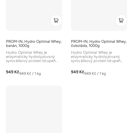
PROM-IN, Hydro Optimal Whey,
PROM-IN, Hydro Optimal Whey,
banán, 1000g
čokoláda, 1000g
Hydro Optimal Whey je
Hydro Optimal Whey je
enzymaticky hydrolyzovaný
enzymaticky hydrolyzovaný
syrovátkový protein (stupeň
syrovátkový protein (stupeň
hydrolýzy DH32) pro maximálně
hydrolýzy DH32) pro maximálně
rychlou...
rychlou...
949 Kč
949 Kč
Měrná
Měrná
949 Kč / 1 kg
949 Kč / 1 kg
cena:
cena: