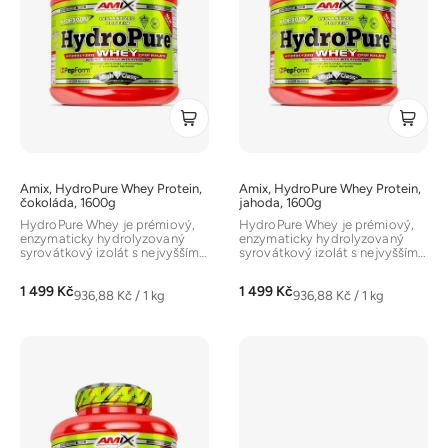
s
p
r
o
d
u
k
t
Amix, HydroPure Whey Protein,
Amix, HydroPure Whey Protein,
ů
čokoláda, 1600g
jahoda, 1600g
HydroPure Whey je prémiový,
HydroPure Whey je prémiový,
enzymaticky hydrolyzovaný
enzymaticky hydrolyzovaný
syrovátkový izolát s nejvyšším
syrovátkový izolát s nejvyšším
stupněm čistoty a extrémně...
stupněm čistoty a extrémně...
1 499 Kč
1 499 Kč
Měrná
Měrná
936,88 Kč / 1 kg
936,88 Kč / 1 kg
cena:
cena: