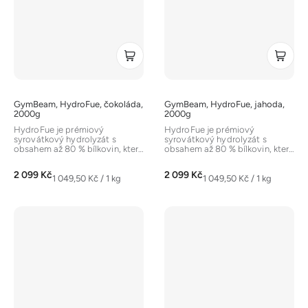
GymBeam, HydroFue, čokoláda,
GymBeam, HydroFue, jahoda,
2000g
2000g
HydroFue je prémiový
HydroFue je prémiový
syrovátkový hydrolyzát s
syrovátkový hydrolyzát s
obsahem až 80 % bílkovin, které
obsahem až 80 % bílkovin, které
se rychle vstřebávají. Je
se rychle vstřebávají. Je
obohacený o...
obohacený o...
2 099 Kč
2 099 Kč
Měrná
Měrná
1 049,50 Kč / 1 kg
1 049,50 Kč / 1 kg
cena:
cena: