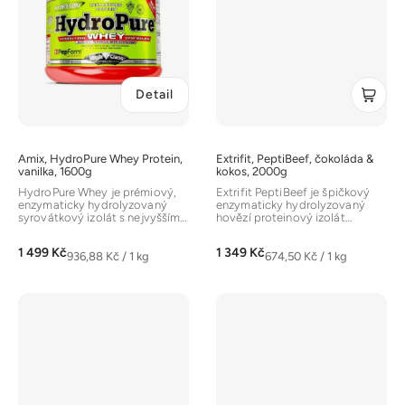
Detail
Amix, HydroPure Whey Protein,
Extrifit, PeptiBeef, čokoláda &
vanilka, 1600g
kokos, 2000g
HydroPure Whey je prémiový,
Extrifit PeptiBeef je špičkový
enzymaticky hydrolyzovaný
enzymaticky hydrolyzovaný
syrovátkový izolát s nejvyšším
hovězí proteinový izolát
stupněm čistoty a extrémně...
(PeptiBeef®) s obsahem až 97
%...
1 499 Kč
1 349 Kč
Měrná
Měrná
936,88 Kč / 1 kg
674,50 Kč / 1 kg
cena:
cena: