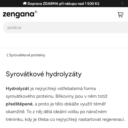
Přejít
🚚
Doprava ZDARMA při nákupu nad 1 500 Kč
na
obsah
Syrovátkové proteiny
Syrovátkové hydrolyzáty
Hydrolyzát
je nejrychleji vstřebatelná forma
syrovátkového proteinu. Bílkoviny jsou v něm totiž
předštěpené
, a proto je tělo dokáže využít téměř
okamžitě. To z něj dělá ideální volbu po náročném
tréninku, kdy je třeba co nejrychleji nastartovat regeneraci.