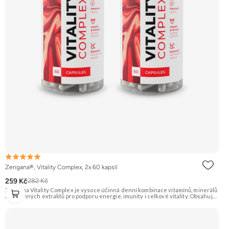
Zengana®, Vitality Complex, 2x 60 kapslí
259 Kč
282 Kč
Zengana Vitality Complex je vysoce účinná denní kombinace vitamínů, minerálů
a rostlinných extraktů pro podporu energie, imunity i celkové vitality. Obsahuje
silné chelátové formy minerálů, aktivní formy vitamínů a extrakty z ženšenu,
rodioly, kurkumy a zázvoru. Jedna dávka denně pokryje klíčové nutriční potřeby
a pomáhá tělu lépe fungovat v náročném období. Vegan kapsle, bez zbytečných
přísad. 🧬 15+ aktivních látek ⚡ Denní energie 🛡 Silná imunita 🧠 Mentální výkon
💊 Q10 & extrakty 🌱 Vegan kapsle