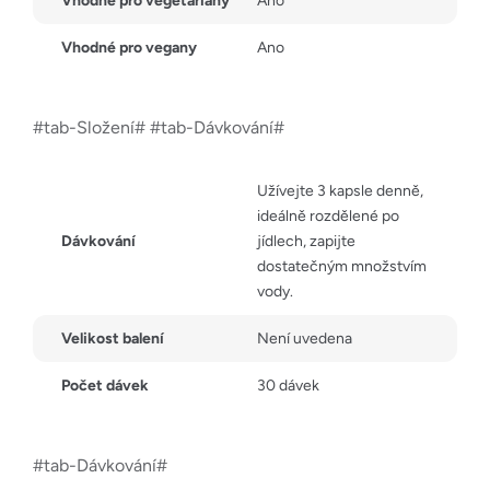
Vhodné pro vegetariány
Ano
Vhodné pro vegany
Ano
#tab-Složení# #tab-Dávkování#
Užívejte 3 kapsle denně,
ideálně rozdělené po
Dávkování
jídlech, zapijte
dostatečným množstvím
vody.
Velikost balení
Není uvedena
Počet dávek
30 dávek
#tab-Dávkování#