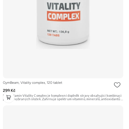
GymBeam, Vitality complex, 120 tablet
299 Kč
Multivitamin Vitality Complex je komplexní doplněk stravy obsahující kombinaci
pečlivě vybraných složek. Zahrnuje spektrum vitamínů, minerálů, antioxidantů a
dalších aktivních látek pro podporu celkového zdraví, imunity, energie a vitality.
Obsahuje například koenzym Q10, cholin a extrakty z ginkgo biloby a přesličky
rolní. Doporučujeme vyzkoušet Zengana, Vitality Complex Prémiová kvalita 15
klíčových vitamínů a minerálů Obohaceno o bylinné extrakty Výhodná cena
Vegan kapsle Vyzkoušet