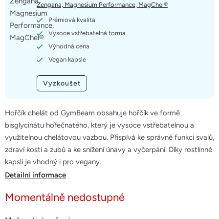
5
Zengana, Magnesium Performance, MagChel®
hvězdiček.
Prémiová kvalita
Vysoce vstřebatelná forma
Výhodná cena
Vegan kapsle
Vyzkoušet
Hořčík chelát od GymBeam obsahuje hořčík ve formě
bisglycinátu hořečnatého, který je vysoce vstřebatelnou a
využitelnou chelátovou vazbou. Přispívá ke správné funkci svalů,
zdraví kostí a zubů a ke snížení únavy a vyčerpání. Díky rostlinné
kapsli je vhodný i pro vegany.
Detailní informace
Momentálně nedostupné