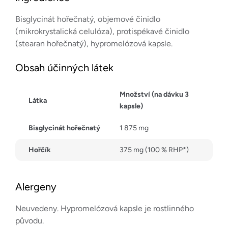
Bisglycinát hořečnatý, objemové činidlo
(mikrokrystalická celulóza), protispékavé činidlo
(stearan hořečnatý), hypromelózová kapsle.
Obsah účinných látek
Množství (na dávku 3
Látka
kapsle)
Bisglycinát hořečnatý
1 875 mg
Hořčík
375 mg (100 % RHP*)
Alergeny
Neuvedeny. Hypromelózová kapsle je rostlinného
původu.