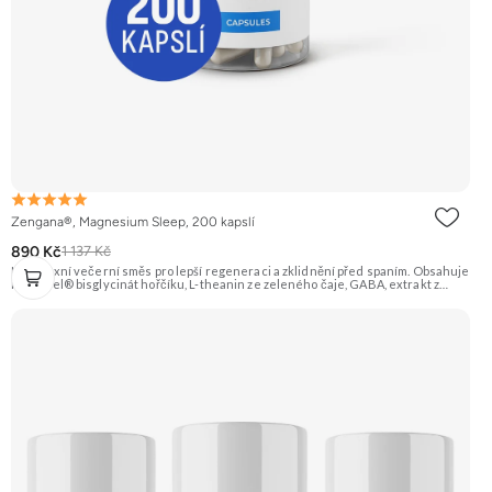
Zengana®, Magnesium Sleep, 200 kapslí
890 Kč
1 137 Kč
Komplexní večerní směs pro lepší regeneraci a zklidnění před spaním. Obsahuje
MagChel® bisglycinát hořčíku, L-theanin ze zeleného čaje, GABA, extrakt z
višně Montmorency a vitamín B6, které pomáhají zklidnit mysl, uvolnit napětí a
připravit tělo na kvalitní spánek bez nepříjemného probouzení. Vegan kapsle, bez
zbytečných přísad. 🌙 Lepší spánek 💤 Snadné usínání 🧠 Klidná mysl 💊
MagChel® Mg 20+ 🌿 GABA & L-theanin 🌱 Vegan kapsle