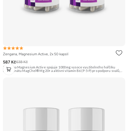
Zengana, Magnesium Active, 2x 50 kapslí
587 Kč
638 Kč
Zengana Magnesium Active spojuje 1000 mg vysoce využitelného hořčíku
bisglycinátu MagChel® Mg 20+ a aktivní vitamin B6 (P-5-P) pro podporu svalů,
nervové soustavy a psychické odolnosti. Každá kapsle dodá 200 mg čistého
hořčíku a 1,4 mg vitaminu B6, které pomáhají snížit únavu, zlepšit regeneraci po
zátěži a podpořit energetický metabolismus. Vhodné pro každodenní výkon,
trénink i náročné dny. Vegan kapsle, bez zbytečných přísad. 💊 MagChel® Mg
20+ 🧠 Aktivní B6 (P-5-P) 💪 1000 mg hořčíku 🔋 Rychlá regenerace 💊 Chelátová
forma 🌱 Vegan kapsle