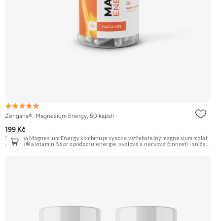
Zengana®, Magnesium Energy, 50 kapslí
199 Kč
Zengana Magnesium Energy kombinuje vysoce vstřebatelný magnesium malát
ALBION® a vitamin B6 pro podporu energie, svalové a nervové činnosti i snížení
únavy během dne. Hořčík v malátové formě je ideální pro ranní a denní použití,
protože podporuje tvorbu energie (ATP). Vegan kapsle, bez zbytečných přísad.
💊 ALBION® malát ⚡ Denní energie 🔋 Tvorba ATP 🧠 Lepší fokus 🌞 Bez útlumu
🌱 Vegan kapsle