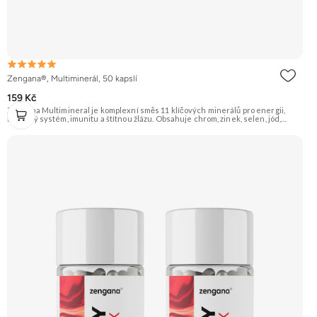
Zengana®, Multiminerál, 50 kapslí
159 Kč
Zengana Multimineral je komplexní směs 11 klíčových minerálů pro energii,
nervový systém, imunitu a štítnou žlázu. Obsahuje chrom, zinek, selen, jód,
železo a další stopové prvky v praktické formě 1 kapsle denně. Pomáhá snížit
únavu, podpořit soustředění a dlouhodobě pečovat o vlasy, pokožku, nehty i
obranyschopnost. 🧬 11 minerálů ⚡ Denní vitalita 🛡 Silná imunita 🧠 Nervová
rovnováha 💅 Vlasy & pleť 🌱 Vegan kapsle