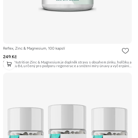
Reflex, Zinc & Magnesium, 100 kapslí
249 Kč
Reflex Nutrition Zinc & Magnesium je doplněk stravy s obsahem zinku, hořčíku a
vitamínu B6, určený pro podporu regenerace a snížení míry únavy a vyčerpání.
Zinek podporuje funkci imunitního systému a hořčík přispívá k normální funkci
svalů. Vitamín B6 podporuje normální funkci nervového systému.
Doporučujeme vyzkoušet Zengana, Multiminerál Prémiová kvalita 11 klíčových
minerálů Výhodná cena Vegan kapsle Vyzkoušet