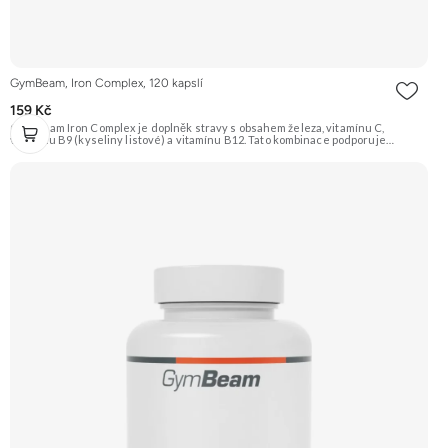
GymBeam, Iron Complex, 120 kapslí
159 Kč
GymBeam Iron Complex je doplněk stravy s obsahem železa, vitamínu C,
vitamínu B9 (kyseliny listové) a vitamínu B12. Tato kombinace podporuje
správnou funkci imunity, tvorbu červených krvinek a přispívá ke snížení únavy
a vyčerpání. Vitamín C navíc zvyšuje vstřebatelnost železa. Je vhodný pro
vegany. Doporučujeme vyzkoušet Zengana, Multiminerál Prémiová kvalita 11
klíčových minerálů Výhodná cena Vegan kapsle Vyzkoušet