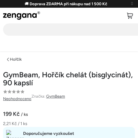
Přejít
🚚
Doprava ZDARMA při nákupu nad 1 500 Kč
na
obsah
Hořčík
GymBeam, Hořčík chelát (bisglycinát),
90 kapslí
Průměrné
Značka:
GymBeam
Neohodnoceno
hodnocení
produktu
199 Kč
/ ks
je
Měrná
2,21 Kč / 1 ks
0,0
cena:
z
Doporučujeme vyzkoušet