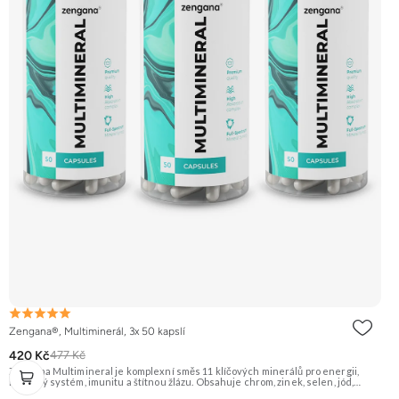
Zengana®, Multiminerál, 3x 50 kapslí
420 Kč
477 Kč
Zengana Multimineral je komplexní směs 11 klíčových minerálů pro energii,
nervový systém, imunitu a štítnou žlázu. Obsahuje chrom, zinek, selen, jód,
železo a další stopové prvky v praktické formě 1 kapsle denně. Pomáhá snížit