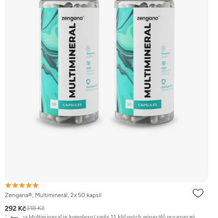
Zengana®, Multiminerál, 2x 50 kapslí
292 Kč
318 Kč
Zengana Multimineral je komplexní směs 11 klíčových minerálů pro energii,