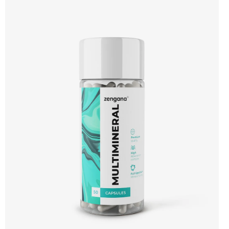
přísad. 🧬 15+ aktivních látek ⚡ Denní energie 🛡 Silná imunita 🧠 Mentální výkon
💊 Q10 & extrakty 🌱 Vegan kapsle