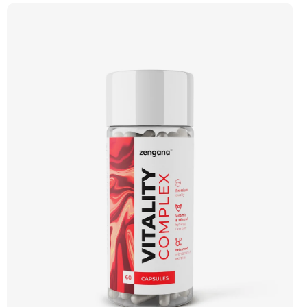
únavu, podpořit soustředění a dlouhodobě pečovat o vlasy, pokožku, nehty i
obranyschopnost. 🧬 11 minerálů ⚡ Denní vitalita 🛡 Silná imunita 🧠 Nervová
rovnováha 💅 Vlasy & pleť 🌱 Vegan kapsle