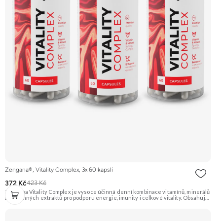
Zengana®, Vitality Complex, 3x 60 kapslí
372 Kč
423 Kč
Zengana Vitality Complex je vysoce účinná denní kombinace vitamínů, minerálů
a rostlinných extraktů pro podporu energie, imunity i celkové vitality. Obsahuje
silné chelátové formy minerálů, aktivní formy vitamínů a extrakty z ženšenu,
rodioly, kurkumy a zázvoru. Jedna dávka denně pokryje klíčové nutriční potřeby
a pomáhá tělu lépe fungovat v náročném období. Vegan kapsle, bez zbytečných