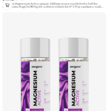
Zengana Magnesium Active spojuje 1000 mg vysoce využitelného hořčíku
bisglycinátu MagChel® Mg 20+ a aktivní vitamin B6 (P-5-P) pro podporu svalů,
nervové soustavy a psychické odolnosti. Každá kapsle dodá 200 mg čistého
hořčíku a 1,4 mg vitaminu B6, které pomáhají snížit únavu, zlepšit regeneraci po
zátěži a podpořit energetický metabolismus. Vhodné pro každodenní výkon,
trénink i náročné dny. Vegan kapsle, bez zbytečných přísad. 💊 MagChel® Mg
20+ 🧠 Aktivní B6 (P-5-P) 💪 1000 mg hořčíku 🔋 Rychlá regenerace 💊 Chelátová
forma 🌱 Vegan kapsle