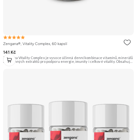
Zengana®, Vitality Complex, 60 kapslí
141 Kč
Zengana Vitality Complex je vysoce účinná denní kombinace vitamínů, minerálů
a rostlinných extraktů pro podporu energie, imunity i celkové vitality. Obsahuje
silné chelátové formy minerálů, aktivní formy vitamínů a extrakty z ženšenu,
rodioly, kurkumy a zázvoru. Jedna dávka denně pokryje klíčové nutriční potřeby
a pomáhá tělu lépe fungovat v náročném období. Vegan kapsle, bez zbytečných
přísad. 🧬 15+ aktivních látek ⚡ Denní energie 🛡 Silná imunita 🧠 Mentální výkon
💊 Q10 & extrakty 🌱 Vegan kapsle