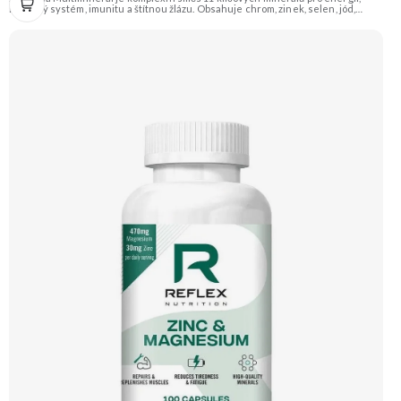
nervový systém, imunitu a štítnou žlázu. Obsahuje chrom, zinek, selen, jód,
železo a další stopové prvky v praktické formě 1 kapsle denně. Pomáhá snížit
únavu, podpořit soustředění a dlouhodobě pečovat o vlasy, pokožku, nehty i
obranyschopnost. 🧬 11 minerálů ⚡ Denní vitalita 🛡 Silná imunita 🧠 Nervová
rovnováha 💅 Vlasy & pleť 🌱 Vegan kapsle