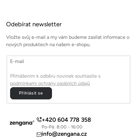
Z
á
Odebírat newsletter
p
a
Vložte svůj e-mail a my vám budeme zasílat informace o
t
nových produktech na našem e-shopu.
í
E-mail
Přihlášením k odběru novinek souhlasíte s
podmínkami ochrany osobních údajů
Přihlásit se
+420 604 778 358
Po-Pá: 8:00 - 16:00
info@zengana.cz