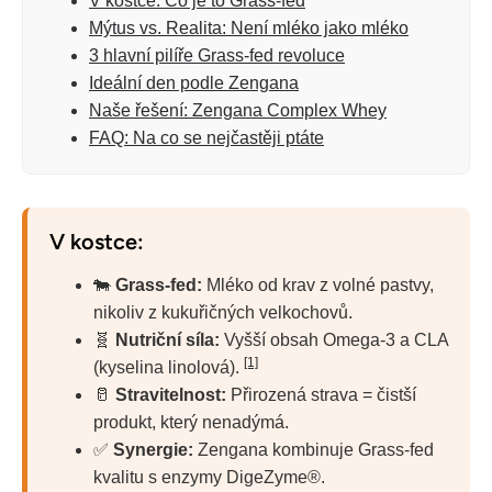
V kostce: Co je to Grass-fed
Mýtus vs. Realita: Není mléko jako mléko
3 hlavní pilíře Grass-fed revoluce
Ideální den podle Zengana
Naše řešení: Zengana Complex Whey
FAQ: Na co se nejčastěji ptáte
V kostce:
🐄
Grass-fed:
Mléko od krav z volné pastvy,
nikoliv z kukuřičných velkochovů.
🧬
Nutriční síla:
Vyšší obsah Omega-3 a CLA
[1]
(kyselina linolová).
🥛
Stravitelnost:
Přirozená strava = čistší
produkt, který nenadýmá.
✅
Synergie:
Zengana kombinuje Grass-fed
kvalitu s enzymy DigeZyme®.