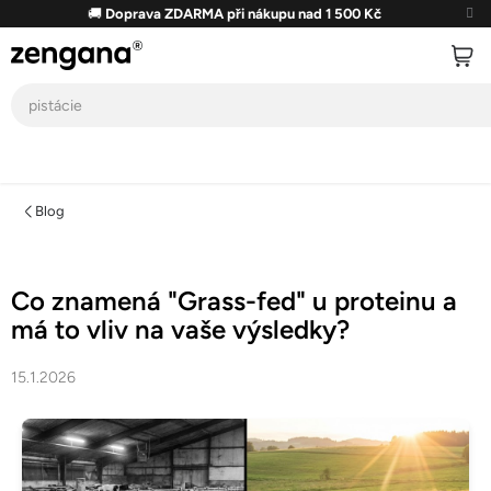
Přejít
🚚
Doprava ZDARMA při nákupu nad 1 500 Kč
na
obsah
Blog
Co znamená "Grass-fed" u proteinu a
má to vliv na vaše výsledky?
15.1.2026