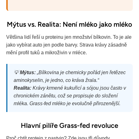
Mýtus vs. Realita: Není mléko jako mléko
Většina lidí řeší u proteinu jen množství bílkovin. To je ale
jako vybírat auto jen podle barvy. Strava krávy zásadně
mění profil tuků a mikroživin v mléce.
💡
Mýtus:
„Bílkovina je chemicky pořád jen řetězec
aminokyselin, je jedno, co kráva žrala.“
Realita:
Krávy krmené kukuřicí a sójou jsou často v
chronickém zánětu, což se propisuje do složení
mléka. Grass-fed mléko je evolučně přirozenější.
Hlavní pilíře Grass-fed revoluce
Proč chtít protein z pastvin? Zde jsou tři důvody