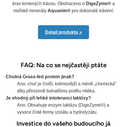
krav krmených trávou. Obohaceno o
DigeZyme®
a
mořské minerály
Aquamin®
pro dokonalé trávení.
Detail produktu »
FAQ: Na co se nejčastěji ptáte
Chutná Grass-fed protein jinak?
Ano, chuť je čistší, krémovější a méně „chemická“
díky přirozeně bohatšímu profilu mléka.
Je vhodný při lehké intoleranci laktózy?
Ano. Obsahuje enzym laktázu (DigeZyme®) a
vysoce čisté formy izolátu a hydrolyzátu.
Investice do vašeho budoucího já