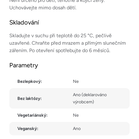
Není určeno pro děti, těhotné a kojící ženy.
Uchovávejte mimo dosah dětí.
Skladování
Skladujte v suchu při teplotě do 25 °C, pečlivě
uzavřené. Chraňte před mrazem a přímým slunečním
zářením. Po otevření spotřebujte do 6 měsíců.
Parametry
Bezlepkový:
Ne
Ano (deklarováno
Bez laktózy:
výrobcem)
Vegetariánský:
Ne
Veganský:
Ano