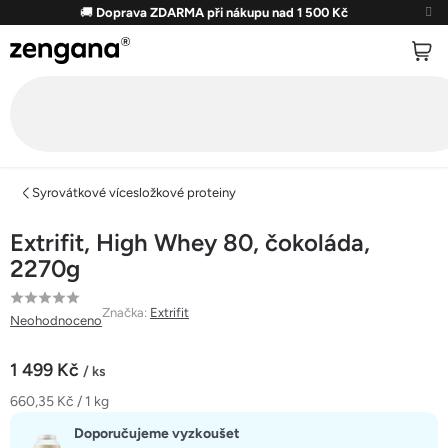
Přejít
🚚
Doprava ZDARMA při nákupu nad 1 500 Kč
na
obsah
Syrovátkové vícesložkové proteiny
Extrifit, High Whey 80, čokoláda,
2270g
Průměrné
Značka:
Extrifit
Neohodnoceno
hodnocení
produktu
1 499 Kč
/ ks
je
Měrná
660,35 Kč / 1 kg
0,0
cena:
z
Doporučujeme vyzkoušet