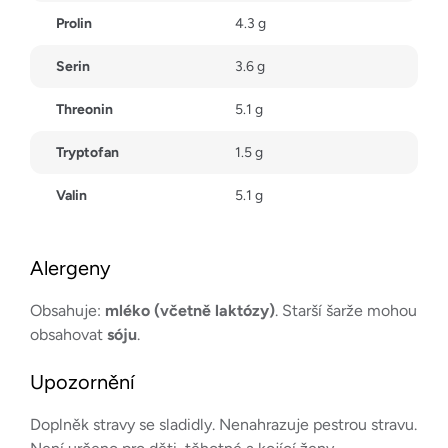
Prolin
4.3 g
Serin
3.6 g
Threonin
5.1 g
Tryptofan
1.5 g
Valin
5.1 g
Alergeny
Obsahuje:
mléko (včetně laktózy)
. Starší šarže mohou
obsahovat
sóju
.
Upozornění
Doplněk stravy se sladidly. Nenahrazuje pestrou stravu.