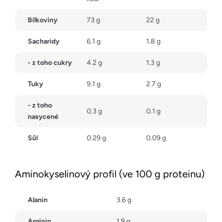
Bílkoviny
73 g
22 g
Sacharidy
6.1 g
1.8 g
- z toho cukry
4.2 g
1.3 g
Tuky
9.1 g
2.7 g
- z toho
0.3 g
0.1 g
nasycené
Sůl
0.29 g
0.09 g
Aminokyselinový profil (ve 100 g proteinu)
Alanin
3.6 g
Arginin
1.9 g