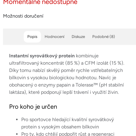
Momentálně nedostupné
Možnosti doručení
Popis
Hodnocení
Diskuze
Podobné (8)
Instantní syrovátkový protein
kombinuje
ultrafiltrovaný koncentrát (85 %) a CFM izolát (15 %).
Díky tomu nabízí skvělý poměr rychle vstřebatelných
bílkovin s vysokou biologickou hodnotou. Navíc je
obohacený o enzymy papain a Tolerase™ (pH stabilní
laktáza), které podporují lepší trávení i využití živin.
Pro koho je určen
Pro sportovce hledající kvalitní syrovátkový
protein s vysokým obsahem bílkovin
Pro ty, kdo chtějí podpořit růst a regeneraci