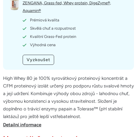
5
ZENGANA, Grass-fed, Whey protein, DigeZyme®,
hvězdiček.
Aquamin®
Prémiová kvalita
Skvělá chuť a rozpustnost
Kvalitní Grass-Fed protein
Výhodná cena
Vyzkoušet
High Whey 80 je 100% syrovátkový proteinový koncentrát a
CFM proteinový izolát určený pro podporu růstu svalové hmoty
a její udržení. Kombinuje výhody obou zdrojů - lahodnou chuť,
výbornou konzistenci a vysokou stravitelnost. Složení je
doplněno o trávicí enzymy papain a Tolerase™ (pH stabilní
laktázu) pro ještě lepší vstřebatelnost.
Detailní informace