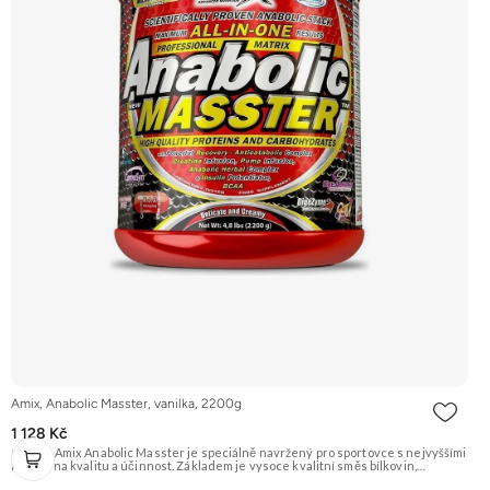
Amix, Anabolic Masster, vanilka, 2200g
1 128 Kč
Gainer Amix Anabolic Masster je speciálně navržený pro sportovce s nejvyššími
nároky na kvalitu a účinnost. Základem je vysoce kvalitní směs bílkovin,
sacharidů a exkluzivní řada „anabolických“ složek jako je Kreatin Monohydrát,