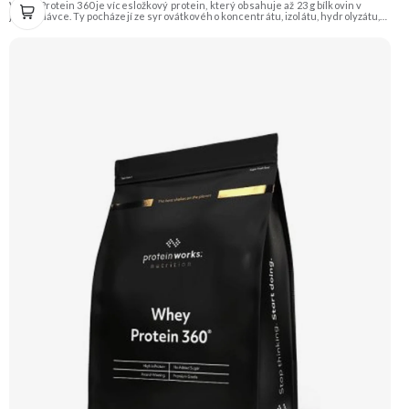
Whey Protein 360 je vícesložkový protein, který obsahuje až 23 g bílkovin v
jedné dávce. Ty pocházejí ze syrovátkového koncentrátu, izolátu, hydrolyzátu,
mléčného a sójového proteinu. Díky tomu má různé doby vstřebávání a postará
se tak o postupné zásobování svalů aminokyselinami. Je ideální pro sportovce,
kteří usilují o růst svalové hmoty a zefektivnění regenerace. Příchuť
Francouzský vanilkový krém, balení 1200g. Doporučujeme vyzkoušet
ZENGANA, Grass-fed, Whey protein, DigeZyme®, Aquamin® Prémiová kvalita
Skvělá chuť a rozpustnost Kvalitní Grass-Fed protein Výhodná cena Vyzkoušet