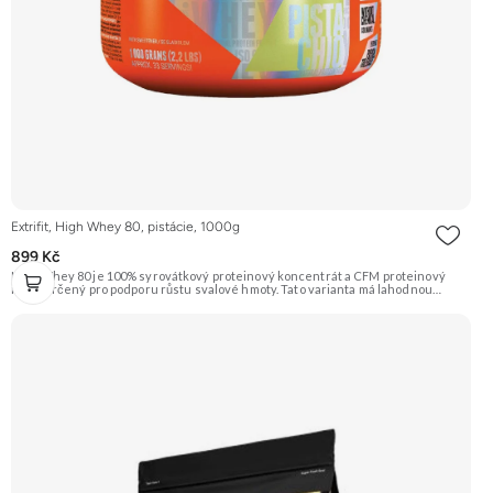
Extrifit, High Whey 80, pistácie, 1000g
899 Kč
High Whey 80 je 100% syrovátkový proteinový koncentrát a CFM proteinový
izolát určený pro podporu růstu svalové hmoty. Tato varianta má lahodnou
příchuť pistácie. Složení je doplněno o trávicí enzymy papain a Tolerase™ (pH
stabilní laktázu) pro ještě lepší vstřebatelnost a stravitelnost. Doporučujeme
vyzkoušet ZENGANA, Grass-fed, Whey protein, DigeZyme®, Aquamin®
Prémiová kvalita Skvělá chuť a rozpustnost Kvalitní Grass-Fed protein Výhodná
cena Vyzkoušet