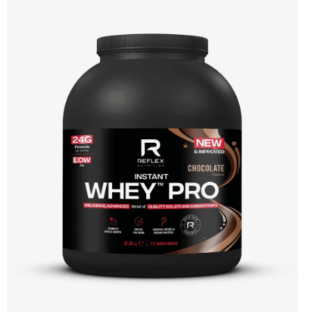
protein s vynikající využitelností, čistým složením a dokonale vyváženou chutí.
🐄 Grass-fed protein 🧬 3 formy syrovátky 💪 Růst svalů ⚡ Rychlá regenerace 🧪
Enzymy & minerály 😋 Skvělá chuť