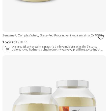
Zengana®, Complex Whey, Grass-Fed Protein, vanilková zmrzlina, 2x 1000g
1 529 Kč
1 738 Kč
Prémiový syrovátkový protein z grass-fed mléka nabízí maximální čistotu,
vysokou biologickou hodnotu a plnohodnotný výživový profil bez zbytečných
přísad. Každá dávka spojuje tři formy syrovátky – koncentrát, izolát a hydrolyzát
– obohacené o DigeZyme® a Aquamin®. Obsahuje kompletní spektrum
aminokyselin včetně 6,9 g BCAA na porci. DigeZyme® zlepšuje vstřebávání
bílkovin, zatímco Aquamin®, přírodní komplex z mořských řas, doplňuje vápník,
hořčík a stopové prvky pro optimální regeneraci a funkci svalů. Výsledkem je
protein s vynikající využitelností, čistým složením a dokonale vyváženou chutí.
🐄 Grass-fed protein 🧬 3 formy syrovátky 💪 Růst svalů ⚡ Rychlá regenerace 🧪
Enzymy & minerály 😋 Skvělá chuť