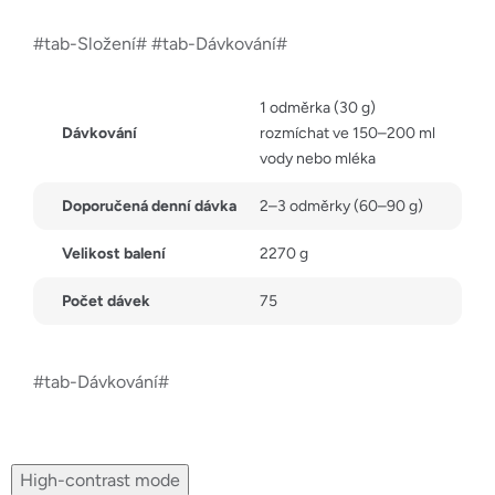
#tab-Složení# #tab-Dávkování#
1 odměrka (30 g)
Dávkování
rozmíchat ve 150–200 ml
vody nebo mléka
Doporučená denní dávka
2–3 odměrky (60–90 g)
Velikost balení
2270 g
Počet dávek
75
#tab-Dávkování#
High-contrast mode