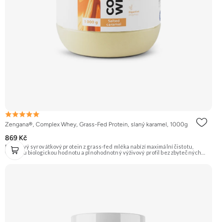
Zengana®, Complex Whey, Grass-Fed Protein, slaný karamel, 1000g
869 Kč
Prémiový syrovátkový protein z grass-fed mléka nabízí maximální čistotu,
vysokou biologickou hodnotu a plnohodnotný výživový profil bez zbytečných
přísad. Každá dávka spojuje tři formy syrovátky – koncentrát, izolát a hydrolyzát
– obohacené o DigeZyme® a Aquamin®. Obsahuje kompletní spektrum
aminokyselin včetně 6,9 g BCAA na porci. DigeZyme® zlepšuje vstřebávání
bílkovin, zatímco Aquamin®, přírodní komplex z mořských řas, doplňuje vápník,
hořčík a stopové prvky pro optimální regeneraci a funkci svalů. Výsledkem je
protein s vynikající využitelností, čistým složením a dokonale vyváženou chutí.
🐄 Grass-fed protein 🧬 3 formy syrovátky 💪 Růst svalů ⚡ Rychlá regenerace 🧪
Enzymy & minerály 😋 Skvělá chuť