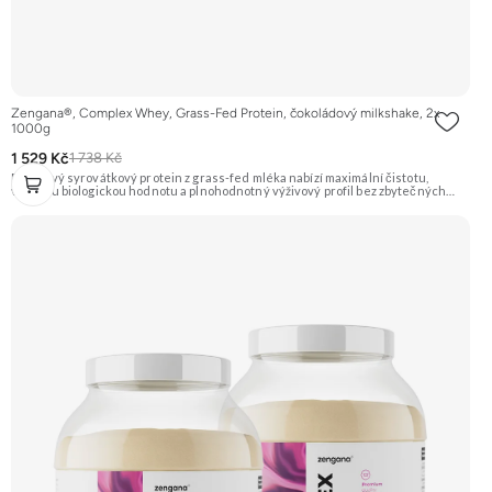
Zengana®, Complex Whey, Grass-Fed Protein, čokoládový milkshake, 2x
1000g
1 529 Kč
1 738 Kč
Prémiový syrovátkový protein z grass-fed mléka nabízí maximální čistotu,
vysokou biologickou hodnotu a plnohodnotný výživový profil bez zbytečných
přísad. Každá dávka spojuje tři formy syrovátky – koncentrát, izolát a hydrolyzát
– obohacené o DigeZyme® a Aquamin®. Obsahuje kompletní spektrum
aminokyselin včetně 6,9 g BCAA na porci. DigeZyme® zlepšuje vstřebávání
bílkovin, zatímco Aquamin®, přírodní komplex z mořských řas, doplňuje vápník,
hořčík a stopové prvky pro optimální regeneraci a funkci svalů. Výsledkem je
protein s vynikající využitelností, čistým složením a dokonale vyváženou chutí.
🐄 Grass-fed protein 🧬 3 formy syrovátky 💪 Růst svalů ⚡ Rychlá regenerace 🧪
Enzymy & minerály 😋 Skvělá chuť