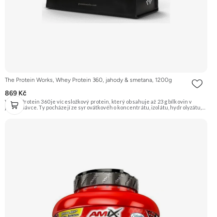
The Protein Works, Whey Protein 360, jahody & smetana, 1200g
869 Kč
Whey Protein 360 je vícesložkový protein, který obsahuje až 23 g bílkovin v
jedné dávce. Ty pocházejí ze syrovátkového koncentrátu, izolátu, hydrolyzátu,
mléčného a sójového proteinu. Díky tomu má různé doby vstřebávání a postará
se tak o postupné zásobování svalů aminokyselinami. Je ideální pro sportovce,
kteří usilují o růst svalové hmoty a zefektivnění regenerace. Příchuť Jahody &
Smetana, balení 1200g. Doporučujeme vyzkoušet ZENGANA, Grass-fed, Whey
protein, DigeZyme®, Aquamin® Prémiová kvalita Skvělá chuť a rozpustnost
Kvalitní Grass-Fed protein Výhodná cena Vyzkoušet