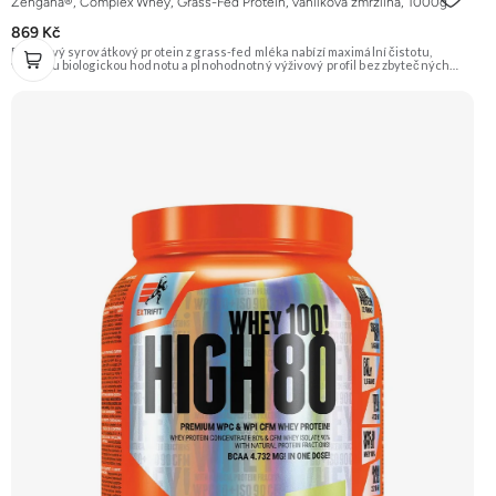
Zengana®, Complex Whey, Grass-Fed Protein, vanilková zmrzlina, 1000g
869 Kč
Prémiový syrovátkový protein z grass-fed mléka nabízí maximální čistotu,
vysokou biologickou hodnotu a plnohodnotný výživový profil bez zbytečných
přísad. Každá dávka spojuje tři formy syrovátky – koncentrát, izolát a hydrolyzát
– obohacené o DigeZyme® a Aquamin®. Obsahuje kompletní spektrum
aminokyselin včetně 6,9 g BCAA na porci. DigeZyme® zlepšuje vstřebávání
bílkovin, zatímco Aquamin®, přírodní komplex z mořských řas, doplňuje vápník,
hořčík a stopové prvky pro optimální regeneraci a funkci svalů. Výsledkem je
protein s vynikající využitelností, čistým složením a dokonale vyváženou chutí.
🐄 Grass-fed protein 🧬 3 formy syrovátky 💪 Růst svalů ⚡ Rychlá regenerace 🧪
Enzymy & minerály 😋 Skvělá chuť