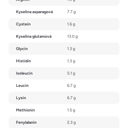
Kyselina asparagová
7.7 g
Cystein
1.6 g
Kyselina glutamová
13.0 g
Glycin
1.3 g
Histidin
1.3 g
Isoleucin
5.1 g
Leucin
6.7 g
Lysin
6.7 g
Methionin
1.5 g
Fenylalanin
2.3 g