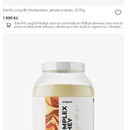
Extrifit, Long 80 Multiprotein, jahoda a banán, 2270g
1 999 Kč
Protein Extrifit Long 80 Multiprotein je vícesložkový 80% proteinový koncentrát
s postupným uvolňováním bílkovin, ideální pro růst svalů a regeneraci. Vhodný
do objemu i diety. Obsahuje micelární kasein, syrovátkový koncentrát, CFM
izolát a vaječný albumin. Obohacen o 7 trávicích enzymů pro lepší stravitelnost.
Příchuť Čokoláda + Kokos. Doporučujeme vyzkoušet ZENGANA, Grass-fed,
Whey protein, DigeZyme®, Aquamin® Prémiová kvalita Skvělá chuť a
rozpustnost Kvalitní Grass-Fed protein Výhodná cena Vyzkoušet