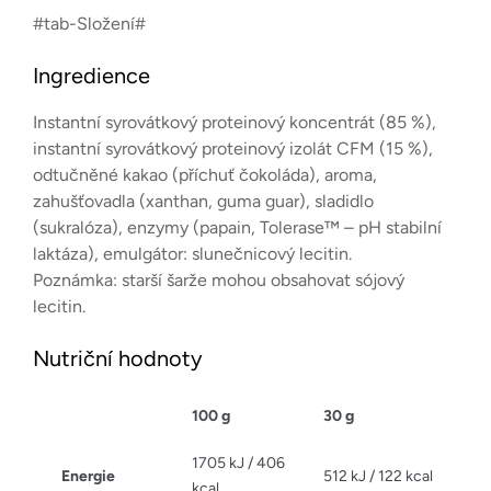
#tab-Složení#
Ingredience
Instantní syrovátkový proteinový koncentrát (85 %),
instantní syrovátkový proteinový izolát CFM (15 %),
odtučněné kakao (příchuť čokoláda), aroma,
zahušťovadla (xanthan, guma guar), sladidlo
(sukralóza), enzymy (papain, Tolerase™ – pH stabilní
laktáza), emulgátor: slunečnicový lecitin.
Poznámka: starší šarže mohou obsahovat sójový
lecitin.
Nutriční hodnoty
100 g
30 g
1705 kJ / 406
Energie
512 kJ / 122 kcal
kcal