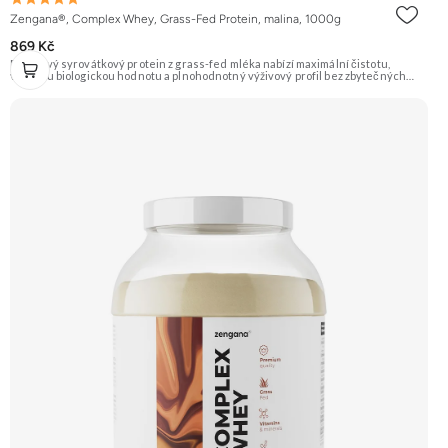
Zengana®, Complex Whey, Grass-Fed Protein, malina, 1000g
869 Kč
Prémiový syrovátkový protein z grass-fed mléka nabízí maximální čistotu,
vysokou biologickou hodnotu a plnohodnotný výživový profil bez zbytečných
přísad. Každá dávka spojuje tři formy syrovátky – koncentrát, izolát a hydrolyzát
– obohacené o DigeZyme® a Aquamin®. Obsahuje kompletní spektrum
aminokyselin včetně 6,9 g BCAA na porci. DigeZyme® zlepšuje vstřebávání
bílkovin, zatímco Aquamin®, přírodní komplex z mořských řas, doplňuje vápník,
hořčík a stopové prvky pro optimální regeneraci a funkci svalů. Výsledkem je
protein s vynikající využitelností, čistým složením a dokonale vyváženou chutí.
🐄 Grass-fed protein 🧬 3 formy syrovátky 💪 Růst svalů ⚡ Rychlá regenerace 🧪
Enzymy & minerály 😋 Skvělá chuť