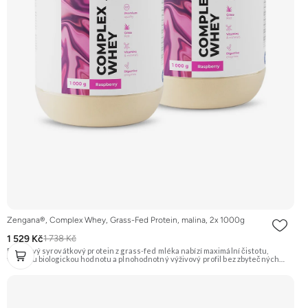
Zengana®, Complex Whey, Grass-Fed Protein, malina, 2x 1000g
1 529 Kč
1 738 Kč
Prémiový syrovátkový protein z grass-fed mléka nabízí maximální čistotu,
vysokou biologickou hodnotu a plnohodnotný výživový profil bez zbytečných
přísad. Každá dávka spojuje tři formy syrovátky – koncentrát, izolát a hydrolyzát
– obohacené o DigeZyme® a Aquamin®. Obsahuje kompletní spektrum
aminokyselin včetně 6,9 g BCAA na porci. DigeZyme® zlepšuje vstřebávání
bílkovin, zatímco Aquamin®, přírodní komplex z mořských řas, doplňuje vápník,
hořčík a stopové prvky pro optimální regeneraci a funkci svalů. Výsledkem je