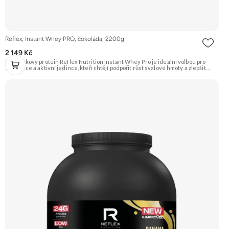
Reflex, Instant Whey PRO, čokoláda, 2200g
2 149 Kč
Syrovátkový protein Reflex Nutrition Instant Whey Pro je ideální volbou pro
sportovce a aktivní jedince, kteří chtějí podpořit růst svalové hmoty a zlepšit
regeneraci po náročném tréninku. Tento vysoce kvalitní proteinový doplněk
kombinuje několik druhů syrovátkových bílkovin pro optimální vstřebatelnost a
účinnost. Klíčové vlastnosti: Podporuje růst svalů a regeneraci, hmotnost 2200 g,
příchuť čokoláda, vhodné pro sportovce, obsahuje probiotické kultury a trávicí
enzymy, syrovátkový protein pro rychlou regeneraci a růst svalové hmoty,
kombinace několika druhů syrovátkových bílkovin. Doporučujeme vyzkoušet
ZENGANA, Grass-fed, Whey protein, DigeZyme®, Aquamin® Prémiová kvalita
Skvělá chuť a rozpustnost Kvalitní Grass-Fed protein Výhodná cena Vyzkoušet