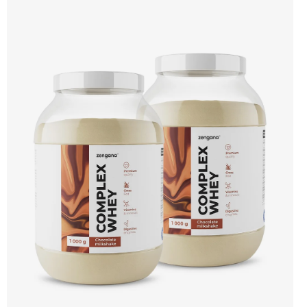
bílkovin, zatímco Aquamin®, přírodní komplex z mořských řas, doplňuje vápník,
hořčík a stopové prvky pro optimální regeneraci a funkci svalů. Výsledkem je
protein s vynikající využitelností, čistým složením a dokonale vyváženou chutí.
🐄 Grass-fed protein 🧬 3 formy syrovátky 💪 Růst svalů ⚡ Rychlá regenerace 🧪
Enzymy & minerály 😋 Skvělá chuť