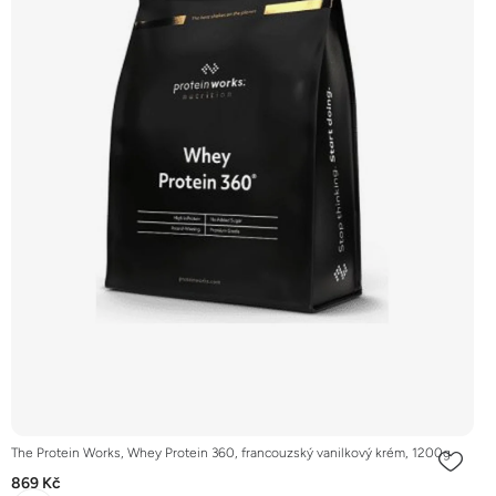
The Protein Works, Whey Protein 360, francouzský vanilkový krém, 1200g
869 Kč