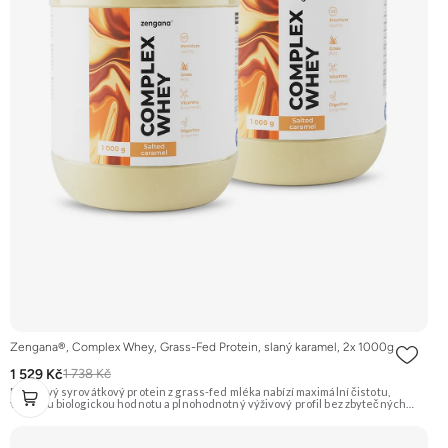
Zengana®, Complex Whey, Grass-Fed Protein, slaný karamel, 2x 1000g
1 529 Kč
1 738 Kč
Prémiový syrovátkový protein z grass-fed mléka nabízí maximální čistotu,
vysokou biologickou hodnotu a plnohodnotný výživový profil bez zbytečných
přísad. Každá dávka spojuje tři formy syrovátky – koncentrát, izolát a hydrolyzát
– obohacené o DigeZyme® a Aquamin®. Obsahuje kompletní spektrum
aminokyselin včetně 6,9 g BCAA na porci. DigeZyme® zlepšuje vstřebávání