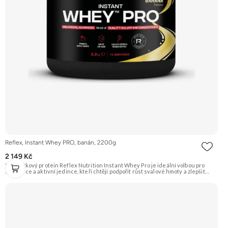
Reflex, Instant Whey PRO, banán, 2200g
2 149 Kč
Syrovátkový protein Reflex Nutrition Instant Whey Pro je ideální volbou pro
sportovce a aktivní jedince, kteří chtějí podpořit růst svalové hmoty a zlepšit
regeneraci po náročném tréninku. Tento vysoce kvalitní proteinový doplněk
kombinuje několik druhů syrovátkových bílkovin pro optimální vstřebatelnost a
účinnost. Klíčové vlastnosti: Podporuje růst svalů a regeneraci, hmotnost 2200 g,
příchuť vanilka, vhodné pro sportovce, obsahuje probiotické kultury a trávicí
enzymy, syrovátkový protein pro rychlou regeneraci a růst svalové hmoty,
kombinace několika druhů syrovátkových bílkovin. Doporučujeme vyzkoušet
ZENGANA, Grass-fed, Whey protein, DigeZyme®, Aquamin® Prémiová kvalita
Skvělá chuť a rozpustnost Kvalitní Grass-Fed protein Výhodná cena Vyzkoušet