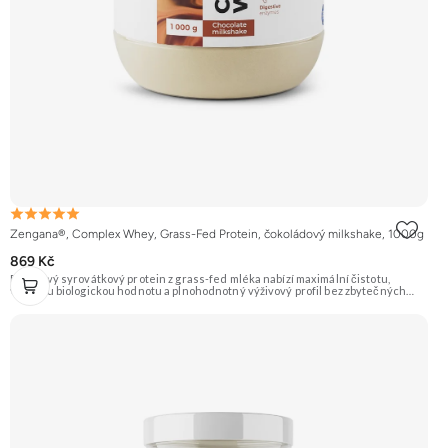
Zengana®, Complex Whey, Grass-Fed Protein, čokoládový milkshake, 1000g
869 Kč
Prémiový syrovátkový protein z grass-fed mléka nabízí maximální čistotu,
vysokou biologickou hodnotu a plnohodnotný výživový profil bez zbytečných
přísad. Každá dávka spojuje tři formy syrovátky – koncentrát, izolát a hydrolyzát
– obohacené o DigeZyme® a Aquamin®. Obsahuje kompletní spektrum
aminokyselin včetně 6,9 g BCAA na porci. DigeZyme® zlepšuje vstřebávání
bílkovin, zatímco Aquamin®, přírodní komplex z mořských řas, doplňuje vápník,
hořčík a stopové prvky pro optimální regeneraci a funkci svalů. Výsledkem je
protein s vynikající využitelností, čistým složením a dokonale vyváženou chutí.
🐄 Grass-fed protein 🧬 3 formy syrovátky 💪 Růst svalů ⚡ Rychlá regenerace 🧪
Enzymy & minerály 😋 Skvělá chuť