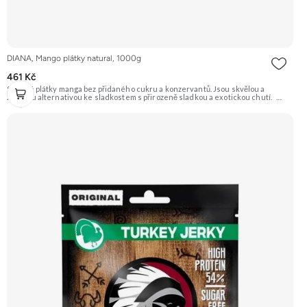
DIANA, Mango plátky natural, 1000g
461 Kč
Sušené plátky manga bez přidaného cukru a konzervantů. Jsou skvělou a
zdravou alternativou ke sladkostem s přirozeně sladkou a exotickou chutí.
Doporučujeme vyzkoušet Zengana, Mango, Sušené plátky Prémiová kvalita
Výhodná cena Vyzkoušet