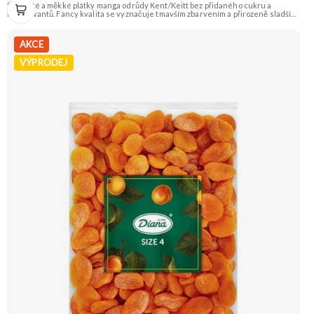
Šťavnaté a měkké plátky manga odrůdy Kent/Keitt bez přidaného cukru a
konzervantů. Fancy kvalita se vyznačuje tmavším zbarvením a přirozeně sladší
chutí. Skvělé jako zdravá svačina plná energie. Doporučujeme vyzkoušet
Zengana, Mango, Sušené plátky Prémiová kvalita Výhodná cena Vyzkoušet
AKCE
VÝPRODEJ