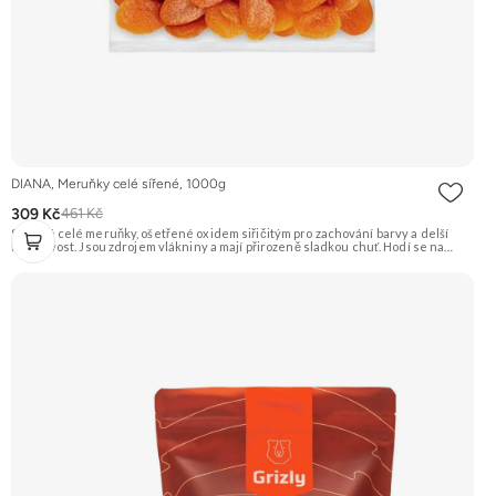
DIANA, Meruňky celé sířené, 1000g
309 Kč
461 Kč
Sušené celé meruňky, ošetřené oxidem siřičitým pro zachování barvy a delší
trvanlivost. Jsou zdrojem vlákniny a mají přirozeně sladkou chuť. Hodí se na
přímou konzumaci, pečení i vaření. Doporučujeme vyzkoušet Zengana, Mango,
Sušené plátky Prémiová kvalita Výhodná cena Vyzkoušet