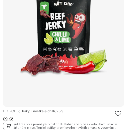
HOT-CHIP, Jerky, Limetka & chilli, 25g
69 Kč
Svěží chuť limetky a jemná pálivost chilli Habanero tvoří skvělou kombinaci v
tomto sušeném mase. Tenké plátky prémiového hovězího masa s vysokým