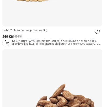
GRIZLY, Kešu natural premium, 1kg
269 Kč
319 Kč
GRIZLY Kešu natural WW320 premium jsou celé nepražené a nesolené kešu
ořechy prémiové kvality. Mají lahodnou nasládlou chuť a krémovou texturu. Díky
své všestrannosti se hodí na zdravé mlsání, do vaření, pečení nebo na výrobu
domácího ořechového másla a rostlinného mléka. Doporučujeme vyzkoušet
Zengana, Kešu WW320, Natural Prémiová kvalita Výhodná cena Vyzkoušet