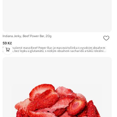
Indiana Jerky, Beef Power Bar, 20g
59 Kč
Hovězí sušené maso Beef Power Bar, je masová tyčinka s vysokým obsahem
bílkovin, bez lepku a glutamátů, s nízkým obsahem sacharidů a tuků. Ideální
proteinová svačina pro sportovce, řidiče a všechny, kteří potřebují rychle doplnit
energii. Doporučujeme vyzkoušet Zengana, Pistácie Prémiová kvalita Výhodná
cena Vyzkoušet