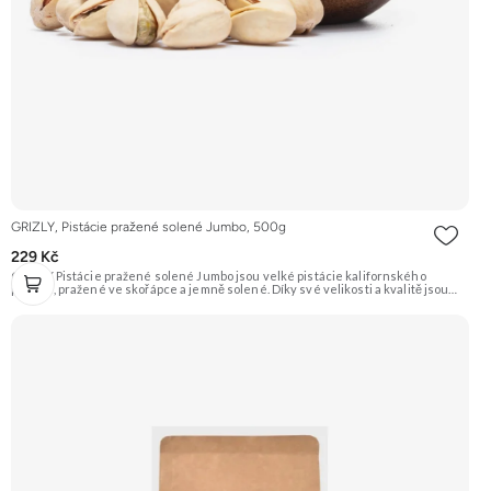
GRIZLY, Pistácie pražené solené Jumbo, 500g
229 Kč
GRIZLY Pistácie pražené solené Jumbo jsou velké pistácie kalifornského
původu, pražené ve skořápce a jemně solené. Díky své velikosti a kvalitě jsou
ideální jako luxusní snack k vínu či pivu, nebo jen tak na mlsání.
Doporučujeme vyzkoušet Zengana, Pistácie Prémiová kvalita Výhodná cena
Vyzkoušet