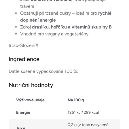
trávení
Obsahují přirozené cukry – ideální pro
rychlé
doplnění energie
Zdroj
draslíku, hořčíku a vitamínů skupiny B
Vhodné pro vegany a vegetariány
#tab-Složení#
Ingredience
Datle sušené vypeckované 100 %.
Nutriční hodnoty
Výživové údaje
Na 100 g
Energie
1251 kJ / 299 kcal
0,2 g (z toho nasycené
Tuky