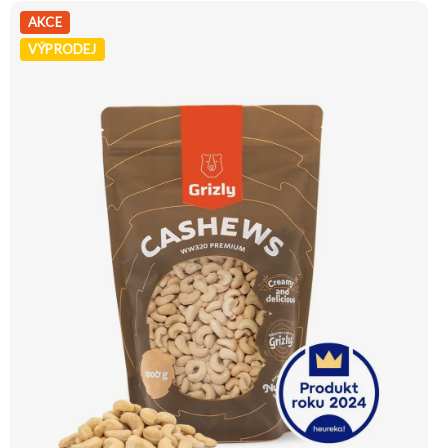
konzumaci. Doporučujeme vyzkoušet Zengana, Mandle Prémiová kvalita
Výhodná cena Vyzkoušet
AKCE
VÝPRODEJ