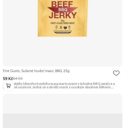
Fine Gusto, Sušené hovězí maso, BBQ, 25g
59 Kč
64 Kč
Jemné plátky libového hovězího masa marinované v lahodné BBQ omáčce a
následně usušené. Jedná se o skvělý snack s vysokým obsahem bílkovin,
ideální na cesty nebo po sportovním výkonu. Na 100 g výrobku bylo použito 320 g
syrového masa. Doporučujeme vyzkoušet Zengana, Pistácie Prémiová kvalita
Výhodná cena Vyzkoušet