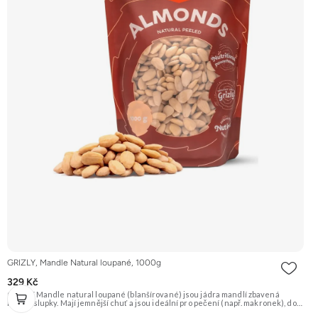
GRIZLY, Mandle Natural loupané, 1000g
329 Kč
GRIZLY Mandle natural loupané (blanšírované) jsou jádra mandlí zbavená
hnědé slupky. Mají jemnější chuť a jsou ideální pro pečení (např. makronek), do
dezertů, na výrobu mandlové mouky nebo marcipánu. Jsou skvělé i pro přímou