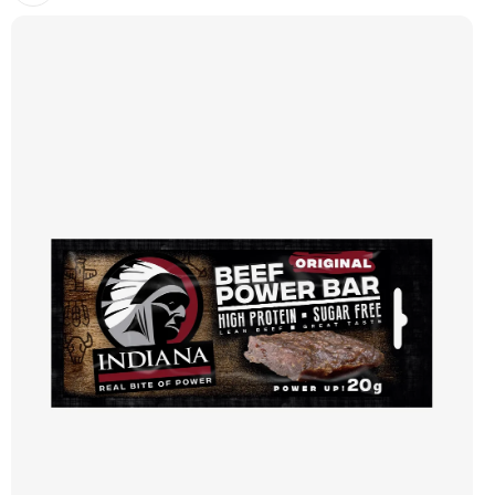
obsahem bílkovin jsou ideální svačinkou na cesty i k pivu. Doporučujeme
vyzkoušet Zengana, Pistácie Prémiová kvalita Výhodná cena Vyzkoušet