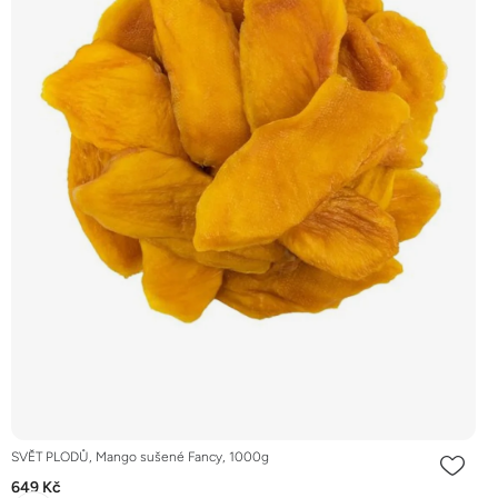
SVĚT PLODŮ, Mango sušené Fancy, 1000g
649 Kč