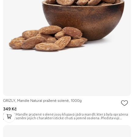
GRIZLY, Mandle Natural pražené solené, 1000g
349 Kč
GRIZLY Mandle pražené solené jsou křupavá jádra mandlí, která byla opražena
pro zvýraznění jejich charakteristické chuti a jemně osolena. Představují
skvělou slanou pochoutku, která je ideální k vínu nebo jen tak na mlsání.
Doporučujeme vyzkoušet Zengana, Mandle Prémiová kvalita Výhodná cena
Vyzkoušet