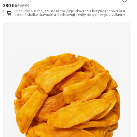
380 Kč
499 Kč
GRIZLY Meruňky sušené jsou nesířené, vypeckované a bez přidaného cukru.
Jsou přirozeně sladké, šťavnaté a představují skvělý zdroj energie a vlákniny.
Hodí se na zdravé mlsání, do pečení, vaření nebo do snídaňových kaší a müsli.
Doporučujeme vyzkoušet Zengana, Mango, Sušené plátky Prémiová kvalita
Výhodná cena Vyzkoušet