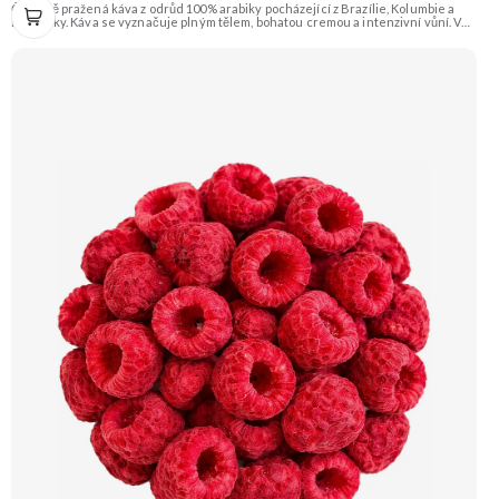
Čerstvě pražená káva z odrůd 100% arabiky pocházející z Brazílie, Kolumbie a
Kostariky. Káva se vyznačuje plným tělem, bohatou cremou a intenzivní vůní. V
chuti ucítíte tóny čokolády, oříšků a ovoce s jemnou aciditou. Vhodná pro
přípravu espressa i filtrované kávy. Doporučujeme vyzkoušet Zengana,
Pistácie Prémiová kvalita Výhodná cena Vyzkoušet