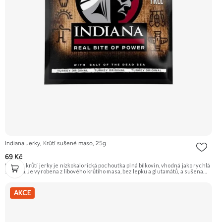
Indiana Jerky, Krůtí sušené maso, 25g
69 Kč
Indiana krůtí jerky je nízkokalorická pochoutka plná bílkovin, vhodná jako rychlá
svačina. Je vyrobena z libového krůtího masa, bez lepku a glutamátů, a sušena
tradiční indiánskou metodou. Doporučujeme vyzkoušet Zengana, Pistácie
Prémiová kvalita Výhodná cena Vyzkoušet
AKCE