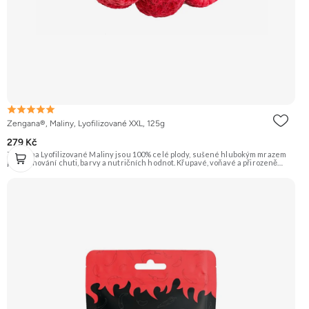
Zengana®, Maliny, Lyofilizované XXL, 125g
279 Kč
Zengana Lyofilizované Maliny jsou 100% celé plody, sušené hlubokým mrazem
pro zachování chuti, barvy a nutričních hodnot. Křupavé, voňavé a přirozeně
sladkokyselé – ideální do jogurtů, kaší, smoothie i na svačinu. 🍓 100% maliny ❌
Bez přidaného cukru ❄️ Lyofilizované 😋 Svěží sladkokyselá chuť