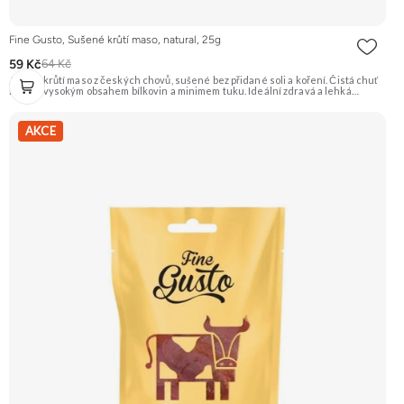
Fine Gusto, Sušené krůtí maso, natural, 25g
59 Kč
64 Kč
Jemné krůtí maso z českých chovů, sušené bez přidané soli a koření. Čistá chuť
masa s vysokým obsahem bílkovin a minimem tuku. Ideální zdravá a lehká
svačina. Na 100 g výrobku je použito 320 g syrového masa. Doporučujeme
vyzkoušet Zengana, Pistácie Prémiová kvalita Výhodná cena Vyzkoušet
AKCE