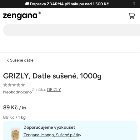
Přejít
🚚
Doprava ZDARMA při nákupu nad 1 500 Kč
na
obsah
Sušené datle
GRIZLY, Datle sušené, 1000g
Průměrné
Značka:
GRIZLY
Neohodnoceno
hodnocení
produktu
89 Kč
/ ks
je
Měrná
89 Kč / 1 kg
0,0
cena:
z
Doporučujeme vyzkoušet
5
Zengana, Mango, Sušené plátky