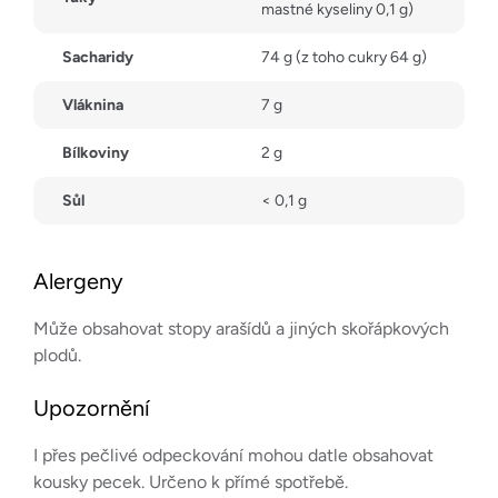
mastné kyseliny 0,1 g)
Sacharidy
74 g (z toho cukry 64 g)
Vláknina
7 g
Bílkoviny
2 g
Sůl
< 0,1 g
Alergeny
Může obsahovat stopy arašídů a jiných skořápkových
plodů.
Upozornění
I přes pečlivé odpeckování mohou datle obsahovat
kousky pecek. Určeno k přímé spotřebě.