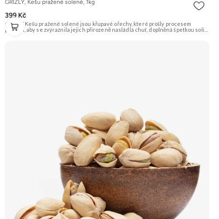
GRIZLY, Kešu pražené solené, 1kg
399 Kč
GRIZLY Kešu pražené solené jsou křupavé ořechy, které prošly procesem
pražení, aby se zvýraznila jejich přirozeně nasládlá chuť, doplněná špetkou soli.
Jsou ideálním snackem pro každou příležitost. Doporučujeme vyzkoušet
Zengana, Kešu WW320, Pražené solené Prémiová kvalita Výhodná cena
Vyzkoušet