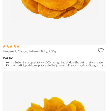
Zengana®, Mango, Sušené plátky, 250g
154 Kč
Zengana Sušené mango plátky – 100% mango bez přidaného cukru, síry a oleje.
Přirozeně sladké, poddajné plátky ideální jako rychlá svačina, do kaší, jogurtu i
na pečení. 🥭 100% mango ❌ Bez přidaného cukru 😋 Sladká exotická chuť 🍬
Alternativa sladkostí