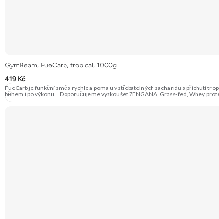
GymBeam, FueCarb, tropical, 1000g
419 Kč
FueCarb je funkční směs rychle a pomalu vstřebatelných sacharidů s příchutí trop
během i po výkonu. Doporučujeme vyzkouše