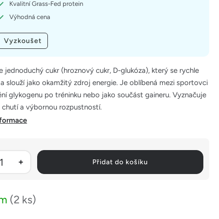
Kvalitní Grass-Fed protein
Výhodná cena
Vyzkoušet
e jednoduchý cukr (hroznový cukr, D-glukóza), který se rychle
a slouží jako okamžitý zdroj energie. Je oblíbená mezi sportovci
ní glykogenu po tréninku nebo jako součást gaineru. Vyznačuje
 chutí a výbornou rozpustností.
nformace
Přidat do košíku
em
(2 ks)