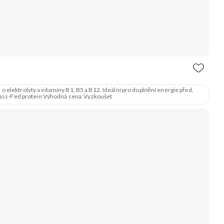
 elektrolyty a vitamíny B1, B5 a B12. Ideální pro doplnění energie před,
 Kvalitní Grass-Fed protein Výhodná cena Vyzkoušet