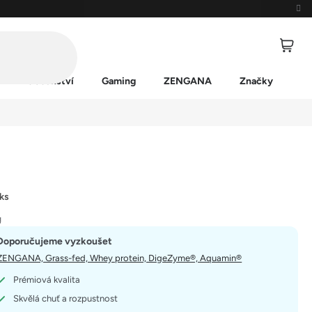
Příslušenství
Gaming
ZENGANA
Značky
 ks
g
Doporučujeme vyzkoušet
ZENGANA, Grass-fed, Whey protein, DigeZyme®, Aquamin®
Prémiová kvalita
Skvělá chuť a rozpustnost