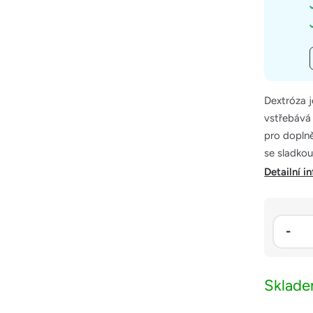
Dextróza j
vstřebává 
pro doplně
se sladkou
Detailní i
Sklad