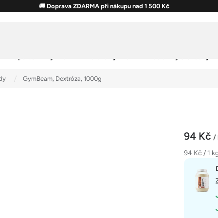
🚚
Doprava ZDARMA při nákupu nad 1 500 Kč
Sportovní výživa
Zdravá výživa
Potraviny & Snacky
dy
GymBeam, Dextróza, 1000g
94 Kč
/
Měrná
94 Kč / 1 k
cena: