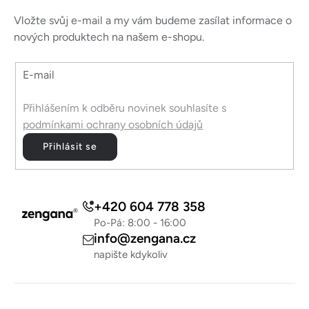
p
u
a
Vložte svůj e-mail a my vám budeme zasílat informace o
t
nových produktech na našem e-shopu.
í
E-mail
Přihlášením k odběru novinek souhlasíte s
podmínkami ochrany osobních údajů
Přihlásit se
+420 604 778 358
Po-Pá: 8:00 - 16:00
info@zengana.cz
napište kdykoliv