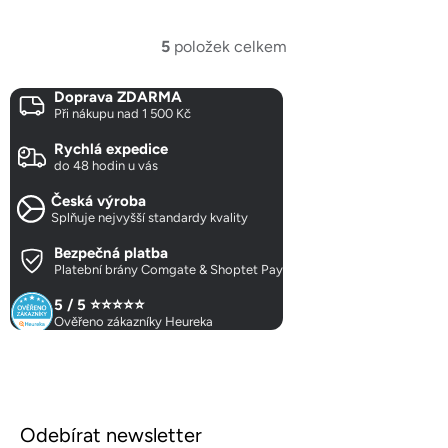
cena:
5
položek celkem
O
v
Doprava ZDARMA
l
Při nákupu nad 1 500 Kč
á
d
Rychlá expedice
a
do 48 hodin u vás
c
Česká výroba
í
Splňuje nejvyšší standardy kvality
p
r
Bezpečná platba
Platební brány Comgate & Shoptet Pay
v
k
5 / 5 ⭐⭐⭐⭐⭐
y
Ověřeno zákazníky Heureka
v
ý
p
Z
i
á
s
Odebírat newsletter