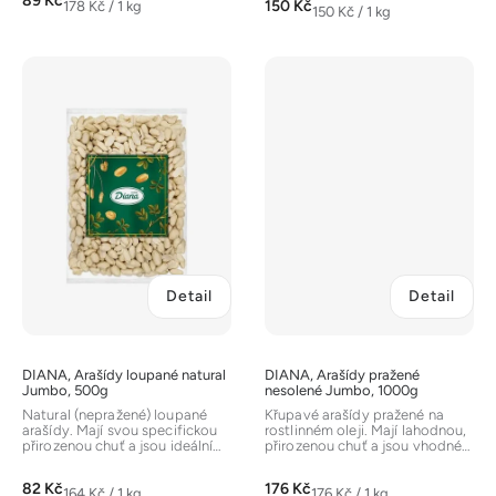
89 Kč
z
Měrná
150 Kč
178 Kč / 1 kg
Měrná
150 Kč / 1 kg
cena:
5
cena:
hvězdiček.
Detail
Detail
DIANA, Arašídy loupané natural
DIANA, Arašídy pražené
Jumbo, 500g
nesolené Jumbo, 1000g
Natural (nepražené) loupané
Křupavé arašídy pražené na
arašídy. Mají svou specifickou
rostlinném oleji. Mají lahodnou,
přirozenou chuť a jsou ideální
přirozenou chuť a jsou vhodné
surovinou pro výrobu...
jako pochoutka k jakékoliv...
82 Kč
176 Kč
Měrná
Měrná
164 Kč / 1 kg
176 Kč / 1 kg