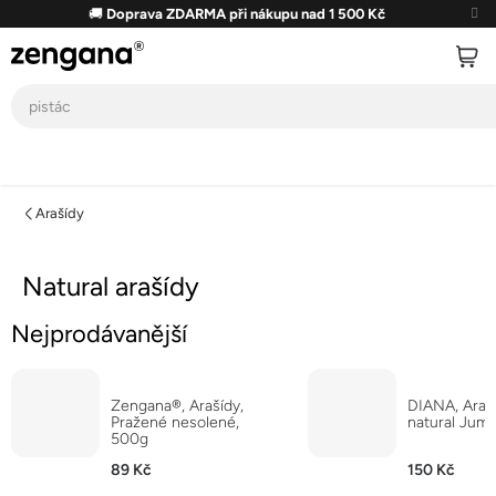
Přejít
🚚
Doprava ZDARMA při nákupu nad 1 500 Kč
na
obsah
Arašídy
Natural arašídy
Nejprodávanější
Zengana®, Arašídy,
DIANA, Araš
Pražené nesolené,
natural Jum
500g
89 Kč
150 Kč