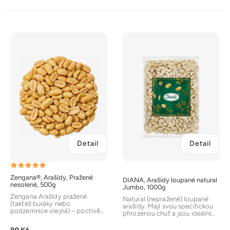
V
ý
p
i
s
p
r
o
d
Detail
Detail
u
k
Průměrné
t
Zengana®, Arašídy, Pražené
DIANA, Arašídy loupané natural
hodnocení
ů
nesolené, 500g
Jumbo, 1000g
produktu
Zengana Arašídy pražené
Natural (nepražené) loupané
(taktéž buráky nebo
je
arašídy. Mají svou specifickou
podzemnice olejná) – poctivě
přirozenou chuť a jsou ideální
křupavé a šetrně pražené pro
5,0
surovinou pro výrobu...
dokonale...