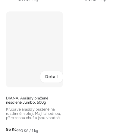
cena:
cena:
Detail
DIANA, Arašídy pražené
nesolené Jumbo, 500g
Křupavé arašídy pražené na
rostlinném oleji. Mají lahodnou,
přirozenou chuť a jsou vhodné
jako pochoutka k jakékoliv...
95 Kč
Měrná
190 Kč / 1 kg