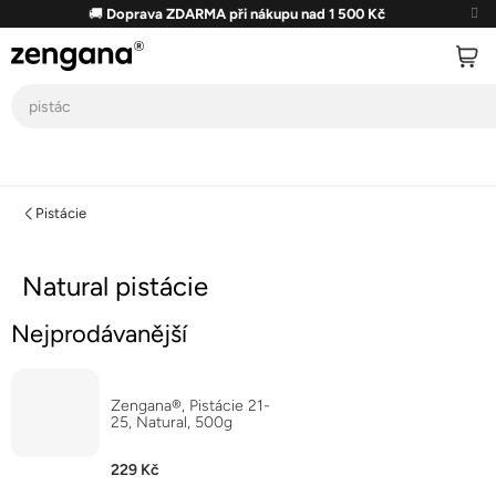
Přejít
🚚
Doprava ZDARMA při nákupu nad 1 500 Kč
na
obsah
Pistácie
Natural pistácie
Nejprodávanější
Zengana®, Pistácie 21-
25, Natural, 500g
229 Kč