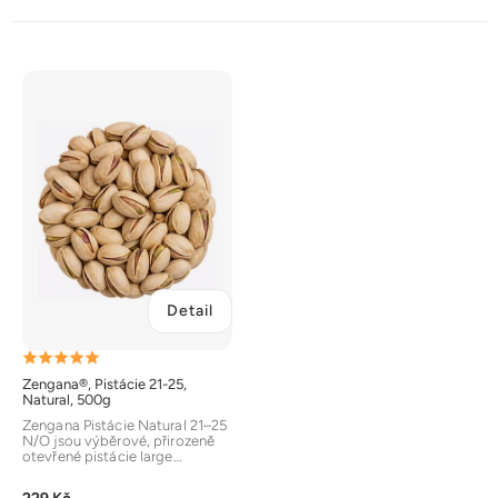
V
ý
p
i
s
p
r
o
d
Detail
u
k
Průměrné
t
Zengana®, Pistácie 21-25,
hodnocení
ů
Natural, 500g
produktu
Zengana Pistácie Natural 21–25
N/O jsou výběrové, přirozeně
je
otevřené pistácie large
velikosti, které vynikají...
5,0