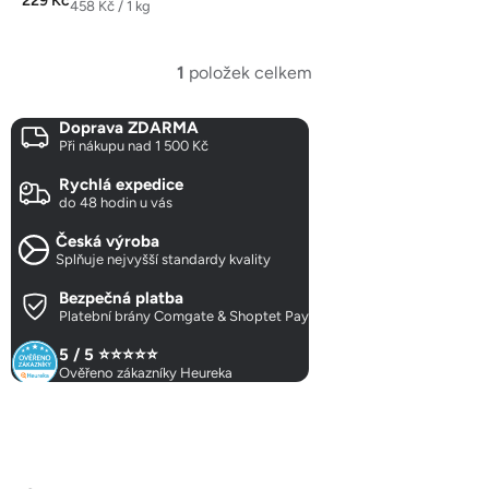
229 Kč
z
Měrná
458 Kč / 1 kg
cena:
5
hvězdiček.
1
položek celkem
O
v
Doprava ZDARMA
l
Při nákupu nad 1 500 Kč
á
d
Rychlá expedice
a
do 48 hodin u vás
c
Česká výroba
í
Splňuje nejvyšší standardy kvality
p
r
Bezpečná platba
Platební brány Comgate & Shoptet Pay
v
k
5 / 5 ⭐⭐⭐⭐⭐
y
Ověřeno zákazníky Heureka
v
ý
p
Z
i
á