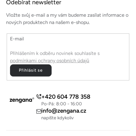
s
Odebírat newsletter
p
u
a
Vložte svůj e-mail a my vám budeme zasílat informace o
t
nových produktech na našem e-shopu.
í
E-mail
Přihlášením k odběru novinek souhlasíte s
podmínkami ochrany osobních údajů
Přihlásit se
+420 604 778 358
Po-Pá: 8:00 - 16:00
info@zengana.cz
napište kdykoliv