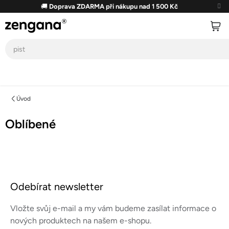
Přejít
🚚
Doprava ZDARMA při nákupu nad 1 500 Kč
na
obsah
Úvod
Oblíbené
Z
á
Odebírat newsletter
p
a
Vložte svůj e-mail a my vám budeme zasílat informace o
t
nových produktech na našem e-shopu.