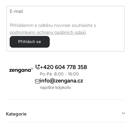
í
E-mail
Přihlášením k odběru novinek souhlasíte s
podmínkami ochrany osobních údajů
Přihlásit se
+420 604 778 358
Po-Pá: 8:00 - 16:00
info@zengana.cz
napište kdykoliv
Kategorie