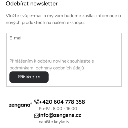
á
s
Odebírat newsletter
p
u
a
Vložte svůj e-mail a my vám budeme zasílat informace o
t
nových produktech na našem e-shopu.
í
E-mail
Přihlášením k odběru novinek souhlasíte s
podmínkami ochrany osobních údajů
Přihlásit se
+420 604 778 358
Po-Pá: 8:00 - 16:00
info@zengana.cz
napište kdykoliv