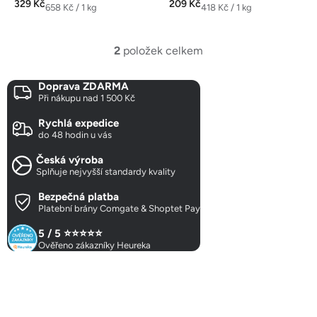
329 Kč
209 Kč
Měrná
Měrná
658 Kč / 1 kg
418 Kč / 1 kg
cena:
cena:
2
položek celkem
O
v
Doprava ZDARMA
l
Při nákupu nad 1 500 Kč
á
d
Rychlá expedice
a
do 48 hodin u vás
c
Česká výroba
í
Splňuje nejvyšší standardy kvality
p
r
Bezpečná platba
Platební brány Comgate & Shoptet Pay
v
k
5 / 5 ⭐⭐⭐⭐⭐
y
Ověřeno zákazníky Heureka
v
ý
p
Z
i