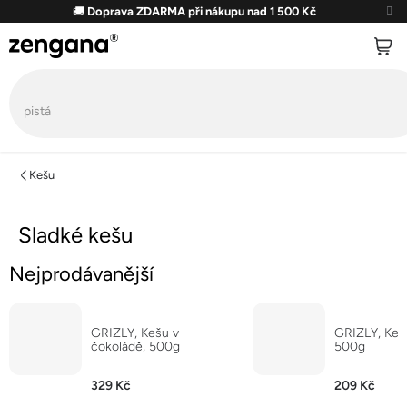
Přejít
🚚
Doprava ZDARMA při nákupu nad 1 500 Kč
na
obsah
Kešu
Sladké kešu
Nejprodávanější
GRIZLY, Kešu v
GRIZLY, Kešu
čokoládě, 500g
500g
329 Kč
209 Kč