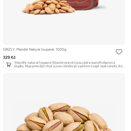
GRIZLY, Mandle Natural loupané, 1000g
329 Kč
GRIZLY Mandle natural loupané (blanšírované) jsou jádra mandlí zbavená
hnědé slupky. Mají jemnější chuť a jsou ideální pro pečení (např. makronek), do
dezertů, na výrobu mandlové mouky nebo marcipánu. Jsou skvělé i pro přímou
konzumaci. Doporučujeme vyzkoušet Zengana, Mandle Prémiová kvalita
Výhodná cena Vyzkoušet