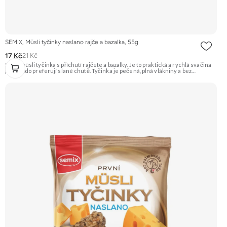
SEMIX, Müsli tyčinky naslano rajče a bazalka, 55g
17 Kč
21 Kč
Slaná müsli tyčinka s příchutí rajčete a bazalky. Je to praktická a rychlá svačina
pro ty, kdo preferují slané chutě. Tyčinka je pečená, plná vlákniny a bez
palmového tuku. Doporučujeme vyzkoušet Zengana, Maliny, Lyofilizované XXL
Prémiová kvalita Výhodná cena Vyzkoušet