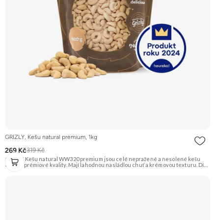
GRIZLY, Kešu natural premium, 1kg
269 Kč
319 Kč
GRIZLY Kešu natural WW320 premium jsou celé nepražené a nesolené kešu
ořechy prémiové kvality. Mají lahodnou nasládlou chuť a krémovou texturu. Díky
své všestrannosti se hodí na zdravé mlsání, do vaření, pečení nebo na výrobu
domácího ořechového másla a rostlinného mléka. Doporučujeme vyzkoušet
Zengana, Kešu WW320, Natural Prémiová kvalita Výhodná cena Vyzkoušet