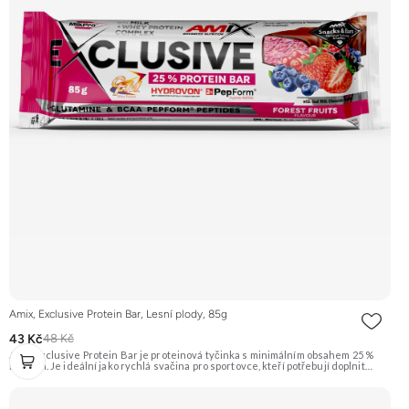
Amix, Exclusive Protein Bar, Lesní plody, 85g
43 Kč
48 Kč
Amix Exclusive Protein Bar je proteinová tyčinka s minimálním obsahem 25 %
bílkovin. Je ideální jako rychlá svačina pro sportovce, kteří potřebují doplnit
kvalitní bílkoviny a energii kdykoliv během dne. Tato varianta má příchuť lesních
plodů. Doporučujeme vyzkoušet Zengana, Pistácie Prémiová kvalita Výhodná
cena Vyzkoušet