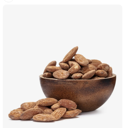
oříškovou chutí a měkkým jádrem. Ideální ke zdravému mlsání, do salátů, na
večerní posezení i jako prémiová pochoutka k vínu. 🟢 100% pistácie ⭐ Jumbo
velikost 🧂 Pražené a solené 😋 Prémiový snack