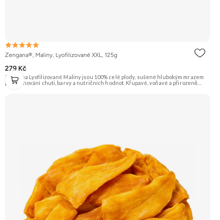
Zengana®, Maliny, Lyofilizované XXL, 125g
279 Kč
Zengana Lyofilizované Maliny jsou 100% celé plody, sušené hlubokým mrazem
pro zachování chuti, barvy a nutričních hodnot. Křupavé, voňavé a přirozeně
sladkokyselé – ideální do jogurtů, kaší, smoothie i na svačinu. 🍓 100% maliny ❌
Bez přidaného cukru ❄️ Lyofilizované 😋 Svěží sladkokyselá chuť