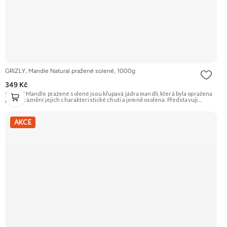
GRIZLY, Mandle Natural pražené solené, 1000g
349 Kč
GRIZLY Mandle pražené solené jsou křupavá jádra mandlí, která byla opražena
pro zvýraznění jejich charakteristické chuti a jemně osolena. Představují
skvělou slanou pochoutku, která je ideální k vínu nebo jen tak na mlsání.
Doporučujeme vyzkoušet Zengana, Mandle Prémiová kvalita Výhodná cena
Vyzkoušet
AKCE