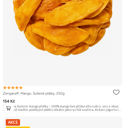
Zengana®, Mango, Sušené plátky, 250g
154 Kč
Zengana Sušené mango plátky – 100% mango bez přidaného cukru, síry a oleje.
Přirozeně sladké, poddajné plátky ideální jako rychlá svačina, do kaší, jogurtu i
na pečení. 🥭 100% mango ❌ Bez přidaného cukru 😋 Sladká exotická chuť 🍬
Alternativa sladkostí
AKCE