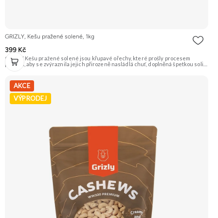
GRIZLY, Kešu pražené solené, 1kg
399 Kč
GRIZLY Kešu pražené solené jsou křupavé ořechy, které prošly procesem
pražení, aby se zvýraznila jejich přirozeně nasládlá chuť, doplněná špetkou soli.
Jsou ideálním snackem pro každou příležitost. Doporučujeme vyzkoušet
Zengana, Kešu WW320, Pražené solené Prémiová kvalita Výhodná cena
Vyzkoušet
AKCE
VÝPRODEJ