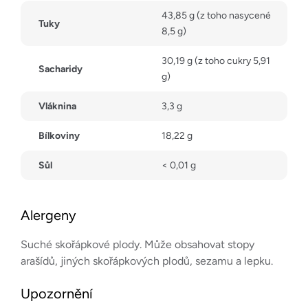
43,85 g (z toho nasycené
Tuky
8,5 g)
30,19 g (z toho cukry 5,91
Sacharidy
g)
Vláknina
3,3 g
Bílkoviny
18,22 g
Sůl
< 0,01 g
Alergeny
Suché skořápkové plody. Může obsahovat stopy
arašídů, jiných skořápkových plodů, sezamu a lepku.
Upozornění