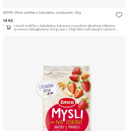
SEMIX, Müsli srdíčka s čokoládou a kokosem, 50g
14 Kč
Křupavá müsli srdíčka s čokoládou, kokosem a vysokým obsahem vlákniny.
Obsahují ovesné betaglukany (1,4 g v porci 50 g), které přispívají k udržení
normální hladiny cholesterolu v krvi. Doporučujeme vyzkoušet Zengana,
Maliny, Lyofilizované XXL Prémiová kvalita Výhodná cena Vyzkoušet