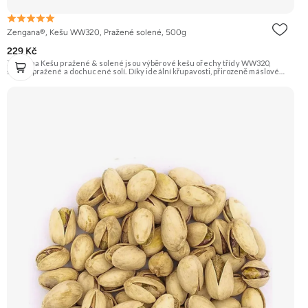
Zengana®, Kešu WW320, Pražené solené, 500g
229 Kč
Zengana Kešu pražené & solené jsou výběrové kešu ořechy třídy WW320,
šetrně pražené a dochucené solí. Díky ideální křupavosti, přirozeně máslové
chuti a kvalitním rostlinným tukům jsou perfektní jako rychlá svačina, do salátů
nebo pro zdravé mlsání kdykoliv během dne. 🌰 100% kešu ⭐Výběrová kvalita
WW320 🧂 Jemně solené 😋 Ideální snack