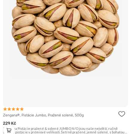
Zengana®, Pistácie Jumbo, Pražené solené, 500g
229 Kč
Zengana Pistácie pražené & solené JUMBO N/O jsou naše největší, ručně
tříděné pistácie v prémiové velikosti. Šetrně pražené, jemně solené, s bohatou