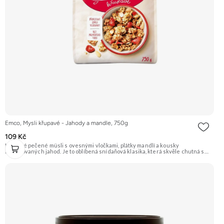
Emco, Mysli křupavé - Jahody a mandle, 750g
109 Kč
Křupavé pečené müsli s ovesnými vločkami, plátky mandlí a kousky
lyofilizovaných jahod. Je to oblíbená snídaňová klasika, která skvěle chutná s
mlékem, jogurtem nebo jen tak samotná. Doporučujeme vyzkoušet Zengana,
Maliny, Lyofilizované XXL Prémiová kvalita Výhodná cena Vyzkoušet