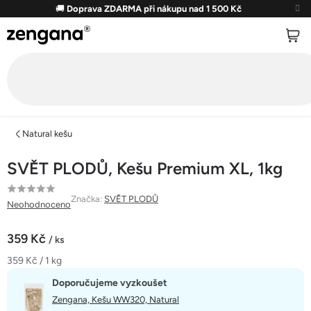
Přejít
🚚
Doprava ZDARMA při nákupu nad 1 500 Kč
na
obsah
Natural kešu
SVĚT PLODŮ, Kešu Premium XL, 1kg
Průměrné
Značka:
SVĚT PLODŮ
Neohodnoceno
hodnocení
produktu
359 Kč
/ ks
je
Měrná
359 Kč / 1 kg
0,0
cena:
z
Doporučujeme vyzkoušet
5
Zengana, Kešu WW320, Natural