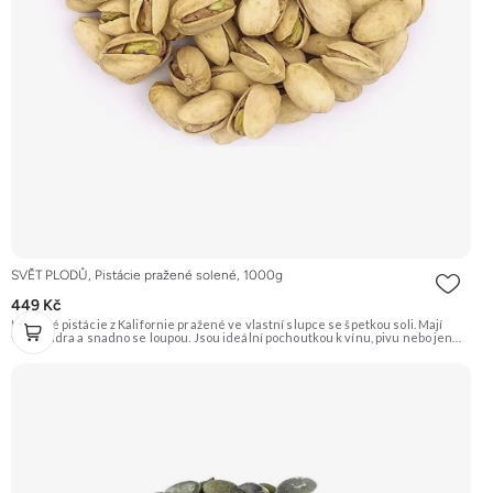
SVĚT PLODŮ, Pistácie pražené solené, 1000g
449 Kč
Křupavé pistácie z Kalifornie pražené ve vlastní slupce se špetkou soli. Mají
velká jádra a snadno se loupou. Jsou ideální pochoutkou k vínu, pivu nebo jen
tak na mlsání. Doporučujeme vyzkoušet Zengana, Pistácie Prémiová kvalita
Výhodná cena Vyzkoušet