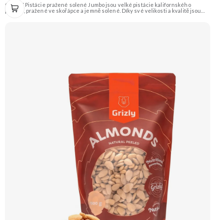
GRIZLY Pistácie pražené solené Jumbo jsou velké pistácie kalifornského
původu, pražené ve skořápce a jemně solené. Díky své velikosti a kvalitě jsou
ideální jako luxusní snack k vínu či pivu, nebo jen tak na mlsání.
Doporučujeme vyzkoušet Zengana, Pistácie Prémiová kvalita Výhodná cena
Vyzkoušet