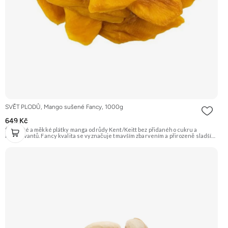
SVĚT PLODŮ, Mango sušené Fancy, 1000g
649 Kč
Šťavnaté a měkké plátky manga odrůdy Kent/Keitt bez přidaného cukru a
konzervantů. Fancy kvalita se vyznačuje tmavším zbarvením a přirozeně sladší
chutí. Skvělé jako zdravá svačina plná energie. Doporučujeme vyzkoušet
Zengana, Mango, Sušené plátky Prémiová kvalita Výhodná cena Vyzkoušet