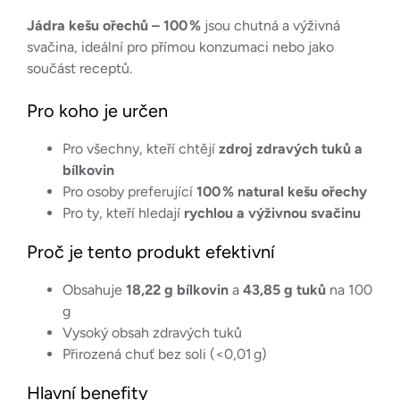
Jádra kešu ořechů – 100 %
jsou chutná a výživná
svačina, ideální pro přímou konzumaci nebo jako
součást receptů.
Pro koho je určen
Pro všechny, kteří chtějí
zdroj zdravých tuků a
bílkovin
Pro osoby preferující
100 % natural kešu ořechy
Pro ty, kteří hledají
rychlou a výživnou svačinu
Proč je tento produkt efektivní
Obsahuje
18,22 g bílkovin
a
43,85 g tuků
na 100
g
Vysoký obsah zdravých tuků
Přirozená chuť bez soli (<0,01 g)
Hlavní benefity