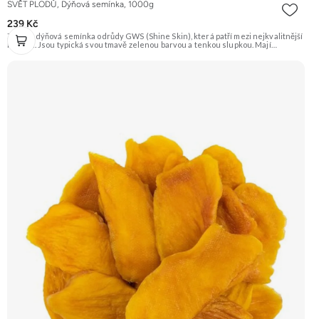
SVĚT PLODŮ, Dýňová semínka, 1000g
239 Kč
Zelená dýňová semínka odrůdy GWS (Shine Skin), která patří mezi nejkvalitnější
na trhu. Jsou typická svou tmavě zelenou barvou a tenkou slupkou. Mají
příjemnou oříškovou chuť a jsou skvělá na mlsání, do salátů, polévek nebo na
pečení. Doporučujeme vyzkoušet Zengana, Pistácie Prémiová kvalita Výhodná
cena Vyzkoušet