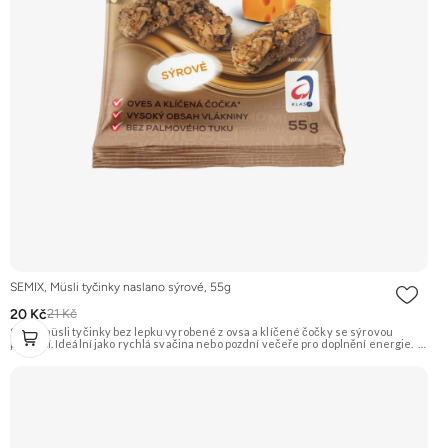
SEMIX, Müsli tyčinky naslano sýrové, 55g
20 Kč
21 Kč
Slané müsli tyčinky bez lepku vyrobené z ovsa a klíčené čočky se sýrovou
příchutí. Ideální jako rychlá svačina nebo pozdní večeře pro doplnění energie.
Doporučujeme vyzkoušet Zengana, Maliny, Lyofilizované XXL Prémiová kvalita
Výhodná cena Vyzkoušet