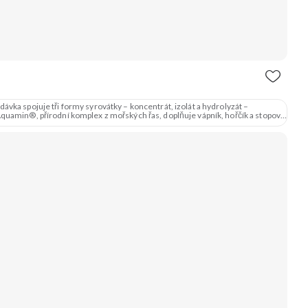
vka spojuje tři formy syrovátky – koncentrát, izolát a hydrolyzát –
amin®, přírodní komplex z mořských řas, doplňuje vápník, hořčík a stopové
3 formy syrovátky 💪 Růst svalů ⚡ Rychlá regenerace 🧪 Enzymy & minerály 😋