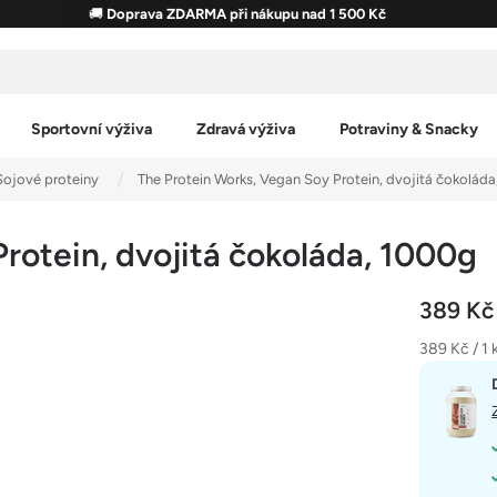
🚚
Doprava ZDARMA při nákupu nad 1 500 Kč
Sportovní výživa
Zdravá výživa
Potraviny & Snacky
Sojové proteiny
The Protein Works, Vegan Soy Protein, dvojitá čokoláda
rotein, dvojitá čokoláda, 1000g
389 K
Měrná
389 Kč / 1 
cena: