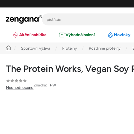
Přejít
na
obsah
Akční nabídka
Výhodná balení
Novinky
Úvod
Sportovní výživa
Proteiny
Rostlinné proteiny
The Protein Works, Vegan Soy P
Průměrné
Značka:
TPW
Neohodnoceno
hodnocení
produktu
je
0,0
z
5
hvězdiček.