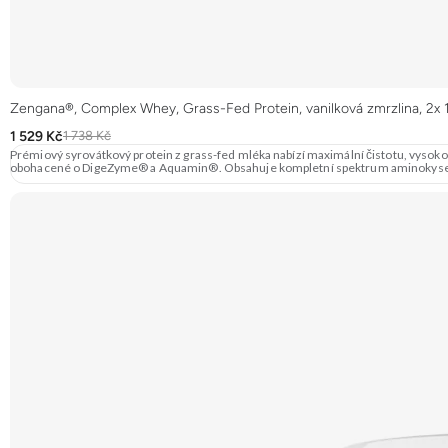
Zengana®, Complex Whey, Grass-Fed Protein, vanilková zmrzlina, 2x
1 529 Kč
1 738 Kč
Prémiový syrovátkový protein z grass-fed mléka nabízí maximální čistotu, vysokou
obohacené o DigeZyme® a Aquamin®. Obsahuje kompletní spektrum aminokyselin v
prvky pro optimální regeneraci a funkci svalů. Výsledkem je protein s vynikající 
Skvělá chuť