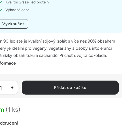
Kvalitní Grass-Fed protein
Výhodná cena
Vyzkoušet
n 90 Isolate je kvalitní sójový izolát s více než 90% obsahem
který je ideální pro vegany, vegetariány a osoby s intolerancí
á nízký obsah tuku a sacharidů. Příchuť dvojitá čokoláda.
nformace
Přidat do košíku
em
(1 ks)
 doručení