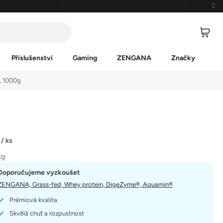
Příslušenství
Gaming
ZENGANA
Značky
, 1000g
č
/ ks
kg
Doporučujeme vyzkoušet
ZENGANA, Grass-fed, Whey protein, DigeZyme®, Aquamin®
Prémiová kvalita
Skvělá chuť a rozpustnost