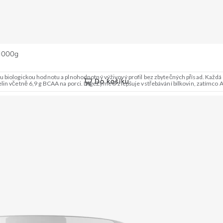
 1000g
 biologickou hodnotu a plnohodnotný výživový profil bez zbytečných přísad. Každá dá
Do košíku
četně 6,9 g BCAA na porci. DigeZyme® zlepšuje vstřebávání bílkovin, zatímco Aqu
využitelností, čistým složením a dokonale vyváženou chutí. 🐄 Grass-fed protein 🧬 