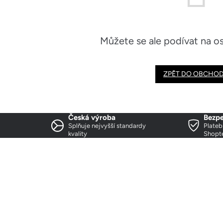
Můžete se ale podívat na os
ZPĚT DO OBCHO
Česká výroba
Bezpe
Splňuje nejvyšší standardy
Plateb
kvality
Shopt