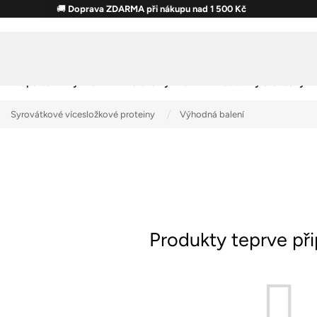
🚚
Doprava ZDARMA při nákupu nad 1 500 Kč
Sportovní výživa
Zdravá výživa
Potraviny & Snacky
Syrovátkové vícesložkové proteiny
Výhodná balení
Produkty teprve př