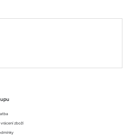
kupu
latba
vrácení zboží
odmínky