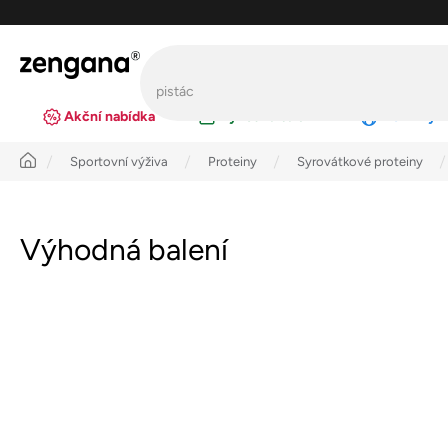
Přejít
na
obsah
Akční nabídka
Výhodná balení
Novinky
Úvod
Sportovní výživa
Proteiny
Syrovátkové proteiny
Výhodná balení
P
o
s
t
r