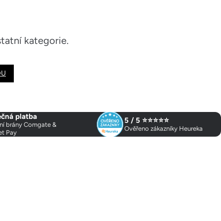
tatní kategorie.
DU
čná platba
5 / 5 ⭐⭐⭐⭐⭐
ní brány Comgate &
Ověřeno zákazníky Heureka
et Pay