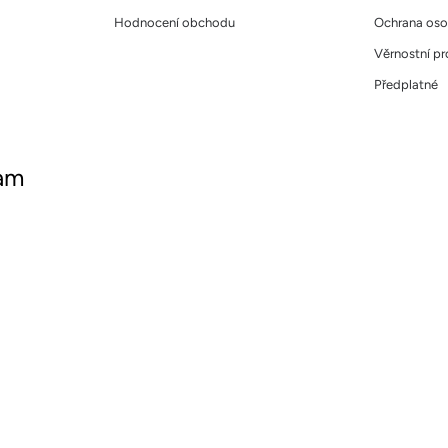
Hodnocení obchodu
Ochrana oso
Věrnostní p
Předplatné
ram
ujte nás