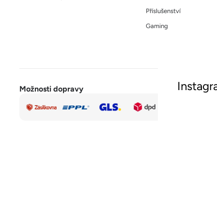
Příslušenství
Gaming
Instag
Možnosti dopravy
Rychlá a
Sled
bezpečná
platba