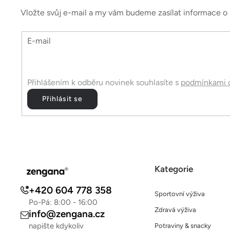
p
a
Vložte svůj e-mail a my vám budeme zasílat informace 
t
E-mail
í
Přihlášením k odběru novinek souhlasíte s
podmínkami o
Přihlásit se
Kategorie
+420 604 778 358
Sportovní výživa
Po-Pá: 8:00 - 16:00
Zdravá výživa
info@zengana.cz
napište kdykoliv
Potraviny & snacky