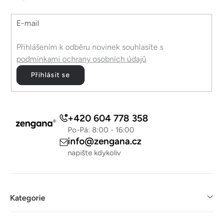
í
E-mail
Přihlášením k odběru novinek souhlasíte s
podmínkami ochrany osobních údajů
Přihlásit se
+420 604 778 358
Po-Pá: 8:00 - 16:00
info@zengana.cz
napište kdykoliv
Kategorie