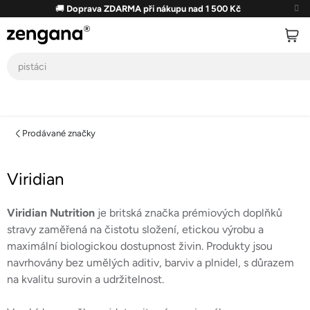
Přejít
🚚
Doprava ZDARMA při nákupu nad 1 500 Kč
na
obsah
Prodávané značky
Viridian
Viridian Nutrition
je britská značka prémiových doplňků
stravy zaměřená na čistotu složení, etickou výrobu a
maximální biologickou dostupnost živin. Produkty jsou
navrhovány bez umělých aditiv, barviv a plnidel, s důrazem
na kvalitu surovin a udržitelnost.