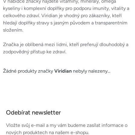
V nabídce značky najdete vitamíny, minerály, omega
kyseliny i komplexní doplňky pro podporu imunity, vitality a
celkového zdraví. Viridian je vhodný pro zákazníky, kteří
hledají doplňky stravy s jasným původem a transparentním
složením.
Značka je oblíbená mezi lidmi, kteří preferují dlouhodobý a
zodpovědný přístup ke zdraví.
Žádné produkty značky
Viridian
nebyly nalezeny...
Z
á
Odebírat newsletter
p
a
Vložte svůj e-mail a my vám budeme zasílat informace o
t
nových produktech na našem e-shopu.