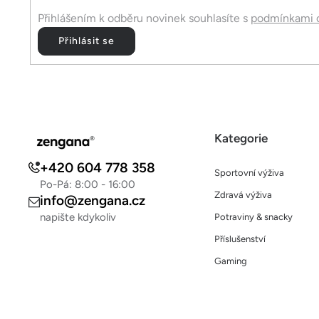
Přihlášením k odběru novinek souhlasíte s
podmínkami o
Přihlásit se
Kategorie
+420 604 778 358
Sportovní výživa
Po-Pá: 8:00 - 16:00
Zdravá výživa
info@zengana.cz
napište kdykoliv
Potraviny & snacky
Příslušenství
Gaming