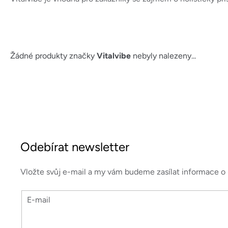
Žádné produkty značky
Vitalvibe
nebyly nalezeny...
Z
á
Odebírat newsletter
p
a
Vložte svůj e-mail a my vám budeme zasílat informace 
t
E-mail
í