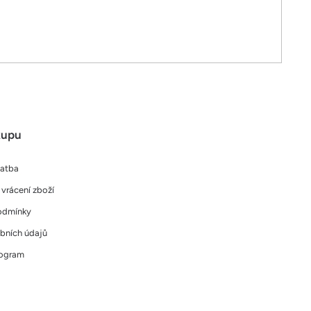
kupu
latba
vrácení zboží
odmínky
bních údajů
rogram