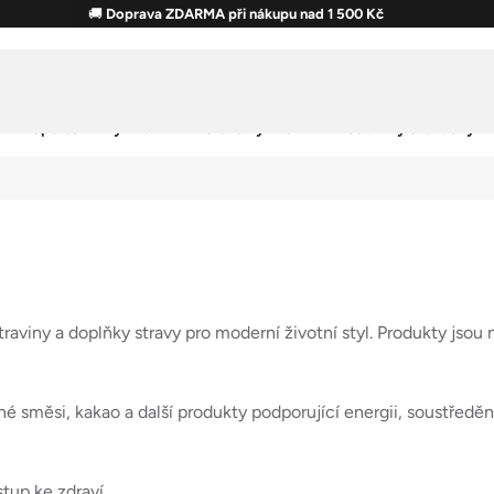
🚚
Doprava ZDARMA při nákupu nad 1 500 Kč
Sportovní výživa
Zdravá výživa
Potraviny & Snacky
aviny a doplňky stravy pro moderní životní styl. Produkty jsou 
né směsi, kakao a další produkty podporující energii, soustředě
tup ke zdraví.