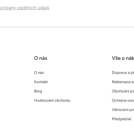
chrany osobních údajů
O nás
Vše o ná
O nás
Doprava a p
Kontakt
Reklamace a 
Blog
Obchodní p
Hodnocení obchodu
Ochrana oso
Věrnostní p
Předplatné