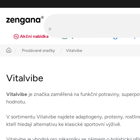
Přejít
na
obsah
Akční nabídka
Výhodná balení
Novinky
Úvod
Prodávané značky
Vitalvibe
Vitalvibe
Vitalvibe
je značka zaměřená na funkční potraviny, superpotr
hodnotu.
V sortimentu Vitalvibe najdete adaptogeny, proteiny, rostlin
kteří hledají alternativu ke klasické sportovní výživě.
Vitalvibe je vhodná pro zákazníky se zájmem o holistický přís