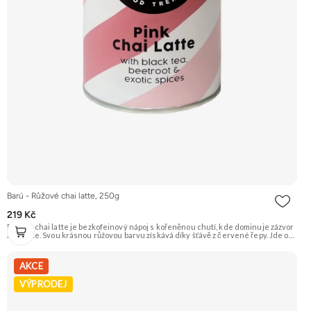
Barú - Růžové chai latte, 250g
219 Kč
Růžové chai latte je bezkofeinový nápoj s kořeněnou chutí, kde dominuje zázvor
a skořice. Svou krásnou růžovou barvu získává díky šťávě z červené řepy. Jde o
instantní směs pro rychlou a snadnou přípravu horkého nápoje. Doporučujeme
vyzkoušet Zengana, Mango, Sušené plátky Prémiová kvalita Výhodná cena
Vyzkoušet
AKCE
VÝPRODEJ