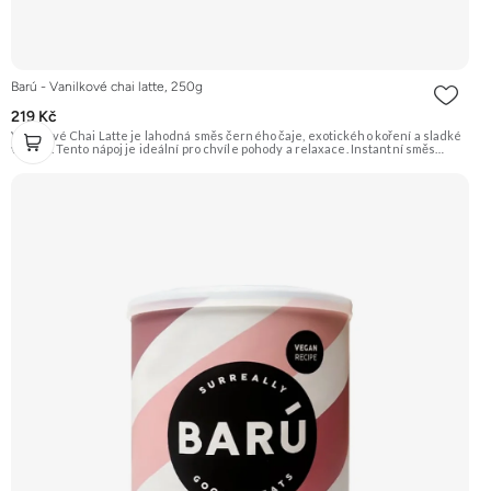
Barú - Vanilkové chai latte, 250g
219 Kč
Vanilkové Chai Latte je lahodná směs černého čaje, exotického koření a sladké
vanilky. Tento nápoj je ideální pro chvíle pohody a relaxace. Instantní směs
umožňuje rychlou a snadnou přípravu bez nutnosti složitého vaření.
Doporučujeme vyzkoušet Zengana, Mango, Sušené plátky Prémiová kvalita
Výhodná cena Vyzkoušet