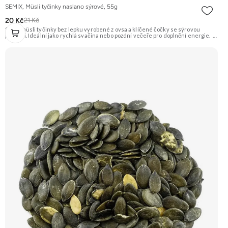
SEMIX, Müsli tyčinky naslano sýrové, 55g
20 Kč
21 Kč
Slané müsli tyčinky bez lepku vyrobené z ovsa a klíčené čočky se sýrovou
příchutí. Ideální jako rychlá svačina nebo pozdní večeře pro doplnění energie.
Doporučujeme vyzkoušet Zengana, Maliny, Lyofilizované XXL Prémiová kvalita
Výhodná cena Vyzkoušet