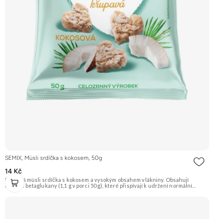
SEMIX, Müsli srdíčka s kokosem, 50g
14 Kč
Křupavá müsli srdíčka s kokosem a vysokým obsahem vlákniny. Obsahují
ovesné betaglukany (1,1 g v porci 50 g), které přispívají k udržení normální
hladiny cholesterolu v krvi. Doporučujeme vyzkoušet Zengana, Maliny,
Lyofilizované XXL Prémiová kvalita Výhodná cena Vyzkoušet