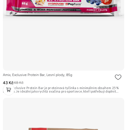
Amix, Exclusive Protein Bar, Lesní plody, 85g
43 Kč
48 Kč
Amix Exclusive Protein Bar je proteinová tyčinka s minimálním obsahem 25 %
bílkovin. Je ideální jako rychlá svačina pro sportovce, kteří potřebují doplnit
kvalitní bílkoviny a energii kdykoliv během dne. Tato varianta má příchuť lesních
plodů. Doporučujeme vyzkoušet Zengana, Pistácie Prémiová kvalita Výhodná
cena Vyzkoušet