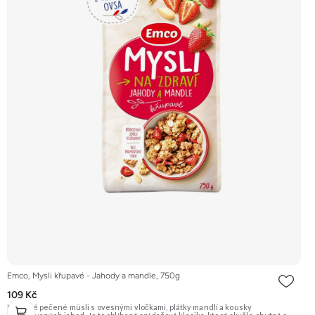
Emco, Mysli křupavé - Jahody a mandle, 750g
109 Kč
Křupavé pečené müsli s ovesnými vločkami, plátky mandlí a kousky