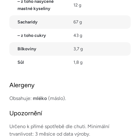
– z toho nasycené
12 g
mastné kyseliny
Sacharidy
67 g
– z toho cukry
43 g
Bílkoviny
3,7 g
Sůl
1,8 g
Alergeny
Obsahuje:
mléko
(máslo).
Upozornění
Určeno k přímé spotřebě dle chuti. Minimální
trvanlivost: 3 měsíce od data výroby.