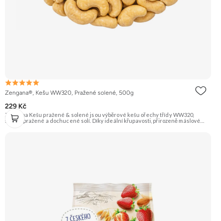
Zengana®, Kešu WW320, Pražené solené, 500g
229 Kč
Zengana Kešu pražené & solené jsou výběrové kešu ořechy třídy WW320,
šetrně pražené a dochucené solí. Díky ideální křupavosti, přirozeně máslové
chuti a kvalitním rostlinným tukům jsou perfektní jako rychlá svačina, do salátů
nebo pro zdravé mlsání kdykoliv během dne. 🌰 100% kešu ⭐Výběrová kvalita
WW320 🧂 Jemně solené 😋 Ideální snack