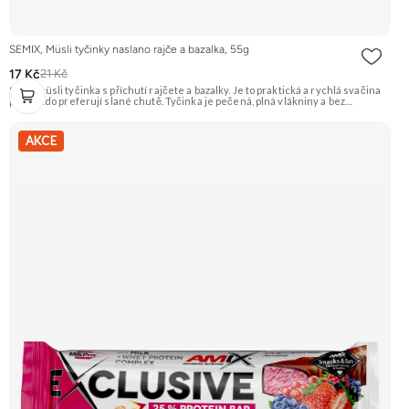
SEMIX, Müsli tyčinky naslano rajče a bazalka, 55g
17 Kč
21 Kč
Slaná müsli tyčinka s příchutí rajčete a bazalky. Je to praktická a rychlá svačina
pro ty, kdo preferují slané chutě. Tyčinka je pečená, plná vlákniny a bez
palmového tuku. Doporučujeme vyzkoušet Zengana, Maliny, Lyofilizované XXL
Prémiová kvalita Výhodná cena Vyzkoušet
AKCE