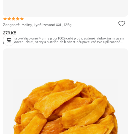
Zengana®, Maliny, Lyofilizované XXL, 125g
279 Kč
Zengana Lyofilizované Maliny jsou 100% celé plody, sušené hlubokým mrazem
pro zachování chuti, barvy a nutričních hodnot. Křupavé, voňavé a přirozeně
sladkokyselé – ideální do jogurtů, kaší, smoothie i na svačinu. 🍓 100% maliny ❌
Bez přidaného cukru ❄️ Lyofilizované 😋 Svěží sladkokyselá chuť