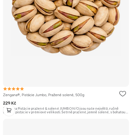
Zengana®, Pistácie Jumbo, Pražené solené, 500g
229 Kč
Zengana Pistácie pražené & solené JUMBO N/O jsou naše největší, ručně
tříděné pistácie v prémiové velikosti. Šetrně pražené, jemně solené, s bohatou
oříškovou chutí a měkkým jádrem. Ideální ke zdravému mlsání, do salátů, na
večerní posezení i jako prémiová pochoutka k vínu. 🟢 100% pistácie ⭐ Jumbo
velikost 🧂 Pražené a solené 😋 Prémiový snack