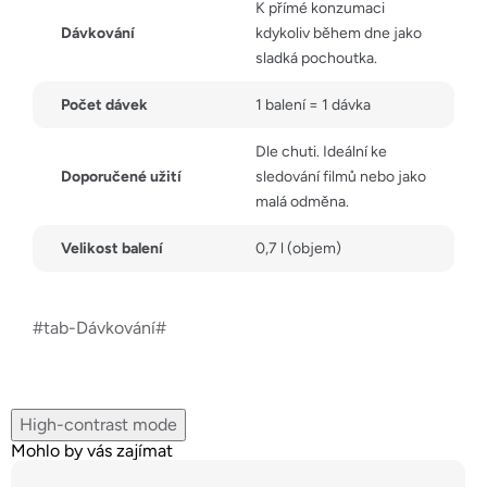
K přímé konzumaci
Dávkování
kdykoliv během dne jako
sladká pochoutka.
Počet dávek
1 balení = 1 dávka
Dle chuti. Ideální ke
Doporučené užití
sledování filmů nebo jako
malá odměna.
Velikost balení
0,7 l (objem)
#tab-Dávkování#
High-contrast mode
Mohlo by vás zajímat