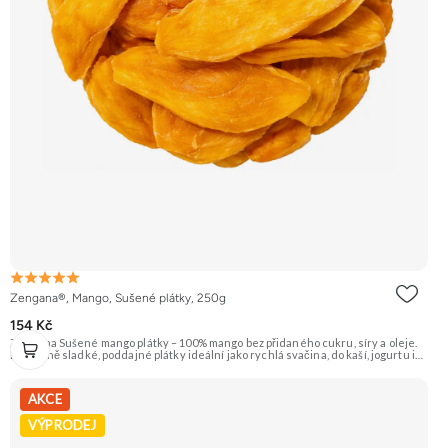
Zengana®, Mango, Sušené plátky, 250g
154 Kč
Zengana Sušené mango plátky – 100% mango bez přidaného cukru, síry a oleje.
Přirozeně sladké, poddajné plátky ideální jako rychlá svačina, do kaší, jogurtu i
na pečení. 🥭 100% mango ❌ Bez přidaného cukru 😋 Sladká exotická chuť 🍬
Alternativa sladkostí
AKCE
VÝPRODEJ