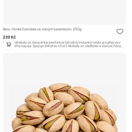
Barú, Horká čokoláda se slaným karamelem, 250g
239 Kč
Horká čokoláda se slaným karamelem je lahodná instantní směs pro přípravu
oblíbeného nápoje. Spojuje bohatou chuť čokolády se sladkými a slanými tóny
karamelu. Ideální pro zahřátí a chvíle pohody. Doporučujeme vyzkoušet
Zengana, Mango, Sušené plátky Prémiová kvalita Výhodná cena Vyzkoušet