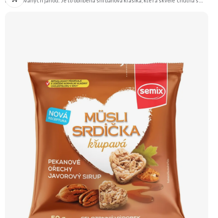
lyofilizovaných jahod. Je to oblíbená snídaňová klasika, která skvěle chutná s
mlékem, jogurtem nebo jen tak samotná. Doporučujeme vyzkoušet Zengana,
Maliny, Lyofilizované XXL Prémiová kvalita Výhodná cena Vyzkoušet