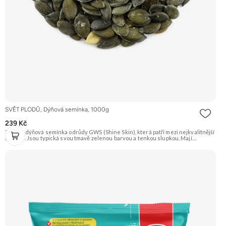
SVĚT PLODŮ, Dýňová semínka, 1000g
239 Kč
Zelená dýňová semínka odrůdy GWS (Shine Skin), která patří mezi nejkvalitnější
na trhu. Jsou typická svou tmavě zelenou barvou a tenkou slupkou. Mají
příjemnou oříškovou chuť a jsou skvělá na mlsání, do salátů, polévek nebo na
pečení. Doporučujeme vyzkoušet Zengana, Pistácie Prémiová kvalita Výhodná
cena Vyzkoušet