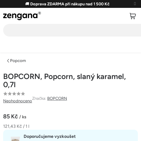
Přejít
🚚
Doprava ZDARMA při nákupu nad 1 500 Kč
na
obsah
Popcorn
BOPCORN, Popcorn, slaný karamel,
0,7l
Průměrné
Značka:
BOPCORN
Neohodnoceno
hodnocení
produktu
85 Kč
/ ks
je
Měrná
121,43 Kč / 1 l
0,0
cena:
z
Doporučujeme vyzkoušet