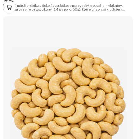
14 Kč
Křupavá müsli srdíčka s čokoládou, kokosem a vysokým obsahem vlákniny.
Obsahují ovesné betaglukany (1,4 g v porci 50 g), které přispívají k udržení
normální hladiny cholesterolu v krvi. Doporučujeme vyzkoušet Zengana,
Maliny, Lyofilizované XXL Prémiová kvalita Výhodná cena Vyzkoušet