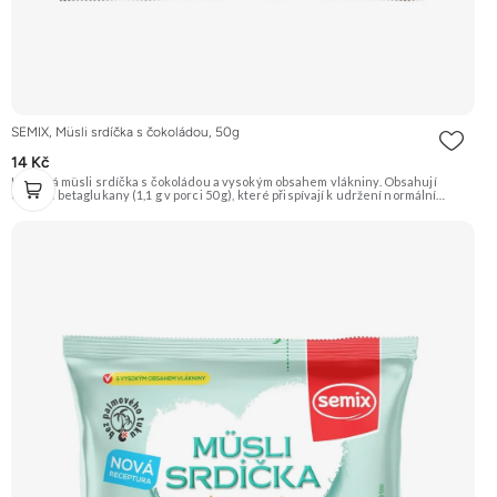
SEMIX, Müsli srdíčka s čokoládou, 50g
14 Kč
Křupavá müsli srdíčka s čokoládou a vysokým obsahem vlákniny. Obsahují
ovesné betaglukany (1,1 g v porci 50 g), které přispívají k udržení normální
hladiny cholesterolu v krvi. Doporučujeme vyzkoušet Zengana, Maliny,
Lyofilizované XXL Prémiová kvalita Výhodná cena Vyzkoušet