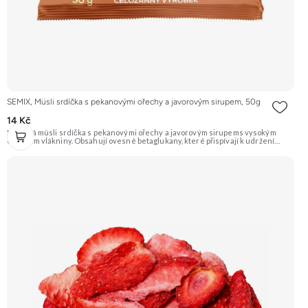
SEMIX, Müsli srdíčka s pekanovými ořechy a javorovým sirupem, 50g
14 Kč
Křupavá müsli srdíčka s pekanovými ořechy a javorovým sirupems vysokým
obsahem vlákniny. Obsahují ovesné betaglukany, které přispívají k udržení
normální hladiny cholesterolu v krvi. Výrobek obsahuje 1,7 g betaglukanů v porci
50 g. Doporučujeme vyzkoušet Zengana, Maliny, Lyofilizované XXL Prémiová
kvalita Výhodná cena Vyzkoušet