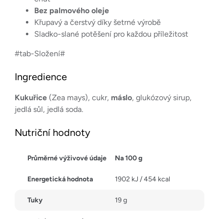
Bez palmového oleje
Křupavý a čerstvý díky šetrné výrobě
Sladko-slané potěšení pro každou příležitost
#tab-Složení#
Ingredience
Kukuřice
(Zea mays), cukr,
máslo
, glukózový sirup,
jedlá sůl, jedlá soda.
Nutriční hodnoty
Průměrné výživové údaje
Na 100 g
Energetická hodnota
1902 kJ / 454 kcal
Tuky
19 g