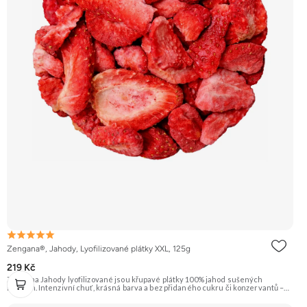
Zengana®, Jahody, Lyofilizované plátky XXL, 125g
219 Kč
Zengana Jahody lyofilizované jsou křupavé plátky 100% jahod sušených
mrazem. Intenzivní chuť, krásná barva a bez přidaného cukru či konzervantů –
ideální do jogurtu, kaší, müsli i jen tak na mlsání. 🍓 100% jahody ❌ Bez
přidaného cukru ❄️ Lyofilizované 😋 Přirozeně sladká chuť