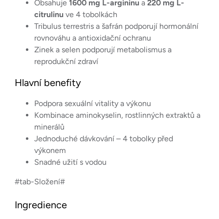
Obsahuje
1600 mg L-argininu
a
220 mg L-
citrulinu
ve 4 tobolkách
Tribulus terrestris a šafrán podporují hormonální
rovnováhu a antioxidační ochranu
Zinek a selen podporují metabolismus a
reprodukční zdraví
Hlavní benefity
Podpora sexuální vitality a výkonu
Kombinace aminokyselin, rostlinných extraktů a
minerálů
Jednoduché dávkování – 4 tobolky před
výkonem
Snadné užití s vodou
#tab-Složení#
Ingredience