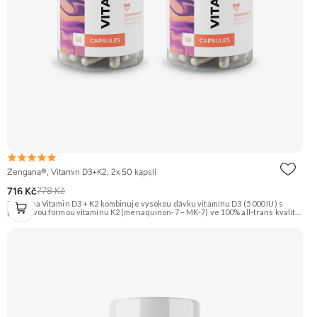
Zengana®, Vitamin D3+K2, 2x 50 kapslí
716 Kč
778 Kč
Zengana Vitamin D3 + K2 kombinuje vysokou dávku vitamínu D3 (5 000 IU) s
prémiovou formou vitamínu K2 (menaquinon-7 – MK-7) ve 100% all-trans kvalitě.
Společně pomáhají efektivně řídit využití vápníku, podporují imunitu, zdravé
kosti i kardiovaskulární systém.Vegan kapsle, bez zbytečných přísad. ☀️ Vitamin
D3 + K2 🦴 Silné kosti 🛡 Podpora imunity ❤️ Podpora srdce 💊 Forma MK-7 🌱
Vegan kapsle