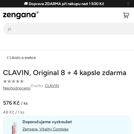
Přejít
🚚
Doprava ZDARMA při nákupu nad 1 500 Kč
na
obsah
Libido a erekce
CLAVIN, Original 8 + 4 kapsle zdarma
Průměrné
Značka:
CLAVIN
Neohodnoceno
hodnocení
produktu
576 Kč
/ ks
je
Měrná
48 Kč / 1 ks
0,0
cena:
z
Doporučujeme vyzkoušet
5
Zengana, Vitality Complex