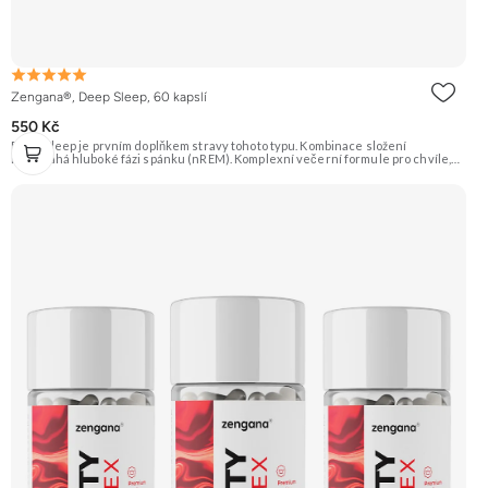
Zengana®, Deep Sleep, 60 kapslí
550 Kč
Deep Sleep je prvním doplňkem stravy tohoto typu. Kombinace složení
napomáhá hluboké fázi spánku (nREM). Komplexní večerní formule pro chvíle,
když potřebuješ zpomalit, zklidnit hlavu a připravit tělo na kvalitní
spánek. Spánek je klíčový pro regeneraci těla i mysli a vytváří dobrý základ pro
lepší fungování během následujícího dne. Stačí 2 kapsle 30–60 minut před
spaním. 💤 Vyšší kvalita spánku 🧘 Relaxace 🌿 Přírodní složení ❤️ Odbourání
stresu 🧠 Mozková regenerace 🌙 Produkce melatoninu