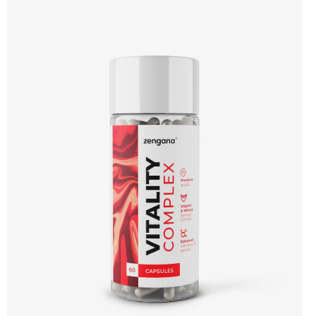
spaním. 💤 Vyšší kvalita spánku 🧘 Relaxace 🌿 Přírodní složení ❤️ Odbourání
stresu 🧠 Mozková regenerace 🌙 Produkce melatoninu