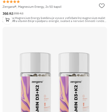
Zengana®, Magnesium Energy, 2x 50 kapslí
366 Kč
398 Kč
Zengana Magnesium Energy kombinuje vysoce vstřebatelný magnesium malát
ALBION® a vitamin B6 pro podporu energie, svalové a nervové činnosti i snížení
únavy během dne. Hořčík v malátové formě je ideální pro ranní a denní použití,
protože podporuje tvorbu energie (ATP). Vegan kapsle, bez zbytečných přísad.
💊 ALBION® malát ⚡ Denní energie 🔋 Tvorba ATP 🧠 Lepší fokus 🌞 Bez útlumu
🌱 Vegan kapsle