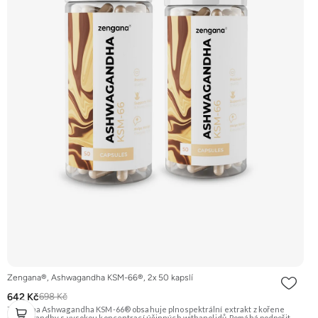
Zengana®, Ashwagandha KSM-66®, 2x 50 kapslí
642 Kč
698 Kč
Zengana Ashwagandha KSM-66® obsahuje plnospektrální extrakt z kořene
ashwagandhy s vysokou koncentrací účinných withanolidů. Pomáhá podpořit