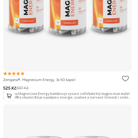
Zengana®, Magnesium Energy, 3x 50 kapslí
525 Kč
597 Kč
Zengana Magnesium Energy kombinuje vysoce vstřebatelný magnesium malát
ALBION® a vitamin B6 pro podporu energie, svalové a nervové činnosti i snížení
únavy během dne. Hořčík v malátové formě je ideální pro ranní a denní použití,
protože podporuje tvorbu energie (ATP). Vegan kapsle, bez zbytečných přísad.
💊 ALBION® malát ⚡ Denní energie 🔋 Tvorba ATP 🧠 Lepší fokus 🌞 Bez útlumu
🌱 Vegan kapsle