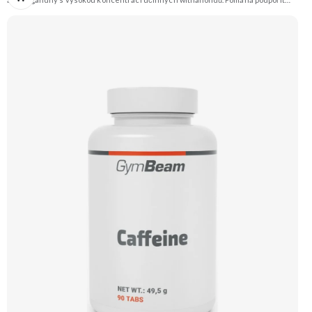
odolnost vůči stresu, psychickou rovnováhu, kvalitu spánku a vitalitu
organismu. Prémiová kvalita potvrzená značkou KSM-66® – zlatým standardem
mezi extrakty z ashwagandhy. Vegan kapsle, bez zbytečných přísad. 🌿 KSM-66®
extrakt 🧠 Mentální rovnováha 😌 Odolnost vůči stresu ⚡ Stabilní energie 💪
Výkon pod tlakem 🌱 Vegan kapsle