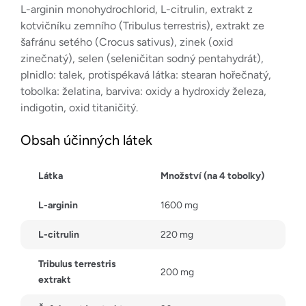
L-arginin monohydrochlorid, L-citrulin, extrakt z
kotvičníku zemního (Tribulus terrestris), extrakt ze
šafránu setého (Crocus sativus), zinek (oxid
zinečnatý), selen (seleničitan sodný pentahydrát),
plnidlo: talek, protispékavá látka: stearan hořečnatý,
tobolka: želatina, barviva: oxidy a hydroxidy železa,
indigotin, oxid titaničitý.
Obsah účinných látek
Látka
Množství (na 4 tobolky)
L-arginin
1600 mg
L-citrulin
220 mg
Tribulus terrestris
200 mg
extrakt