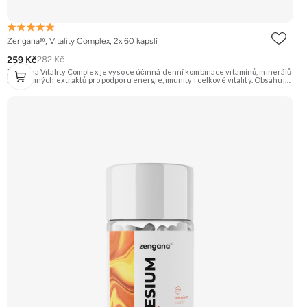
Zengana®, Vitality Complex, 2x 60 kapslí
259 Kč
282 Kč
Zengana Vitality Complex je vysoce účinná denní kombinace vitamínů, minerálů
a rostlinných extraktů pro podporu energie, imunity i celkové vitality. Obsahuje
silné chelátové formy minerálů, aktivní formy vitamínů a extrakty z ženšenu,
rodioly, kurkumy a zázvoru. Jedna dávka denně pokryje klíčové nutriční potřeby
a pomáhá tělu lépe fungovat v náročném období. Vegan kapsle, bez zbytečných
přísad. 🧬 15+ aktivních látek ⚡ Denní energie 🛡 Silná imunita 🧠 Mentální výkon
💊 Q10 & extrakty 🌱 Vegan kapsle