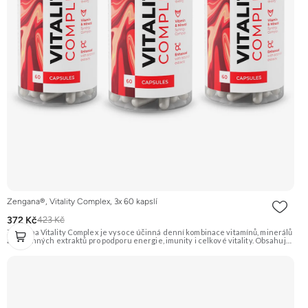
Zengana®, Vitality Complex, 3x 60 kapslí
372 Kč
423 Kč
Zengana Vitality Complex je vysoce účinná denní kombinace vitamínů, minerálů
a rostlinných extraktů pro podporu energie, imunity i celkové vitality. Obsahuje
silné chelátové formy minerálů, aktivní formy vitamínů a extrakty z ženšenu,
rodioly, kurkumy a zázvoru. Jedna dávka denně pokryje klíčové nutriční potřeby
a pomáhá tělu lépe fungovat v náročném období. Vegan kapsle, bez zbytečných
přísad. 🧬 15+ aktivních látek ⚡ Denní energie 🛡 Silná imunita 🧠 Mentální výkon
💊 Q10 & extrakty 🌱 Vegan kapsle