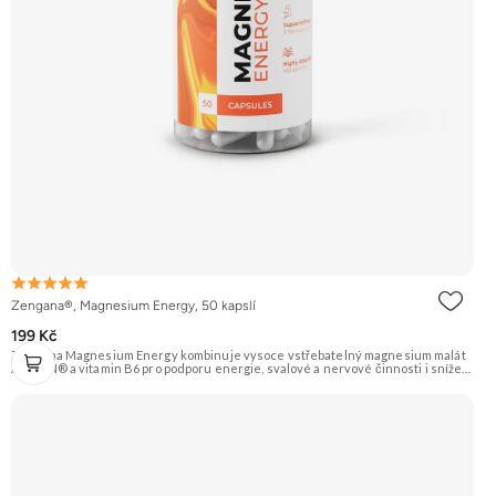
Zengana®, Magnesium Energy, 50 kapslí
199 Kč
Zengana Magnesium Energy kombinuje vysoce vstřebatelný magnesium malát
ALBION® a vitamin B6 pro podporu energie, svalové a nervové činnosti i snížení
únavy během dne. Hořčík v malátové formě je ideální pro ranní a denní použití,
protože podporuje tvorbu energie (ATP). Vegan kapsle, bez zbytečných přísad.
💊 ALBION® malát ⚡ Denní energie 🔋 Tvorba ATP 🧠 Lepší fokus 🌞 Bez útlumu
🌱 Vegan kapsle