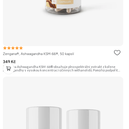
Zengana®, Ashwagandha KSM-66®, 50 kapslí
349 Kč
Zengana Ashwagandha KSM-66® obsahuje plnospektrální extrakt z kořene
ashwagandhy s vysokou koncentrací účinných withanolidů. Pomáhá podpořit
odolnost vůči stresu, psychickou rovnováhu, kvalitu spánku a vitalitu
organismu. Prémiová kvalita potvrzená značkou KSM-66® – zlatým standardem
mezi extrakty z ashwagandhy. Vegan kapsle, bez zbytečných přísad. 🌿 KSM-66®
extrakt 🧠 Mentální rovnováha 😌 Odolnost vůči stresu ⚡ Stabilní energie 💪
Výkon pod tlakem 🌱 Vegan kapsle