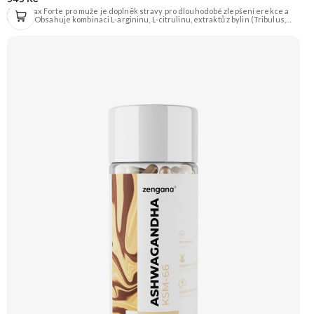
Arginmax Forte pro muže je doplněk stravy pro dlouhodobé zlepšení erekce a
vitality. Obsahuje kombinaci L-argininu, L-citrulinu, extraktů z bylin (Tribulus,
Ginkgo, Šafrán), vitamínů a minerálů pro podporu prokrvení, sexuální touhy a
tvorby spermií. Doporučujeme vyzkoušet Zengana, Vitality Complex Prémiová
kvalita 15 klíčových vitamínů a minerálů Obohaceno o bylinné extrakty Výhodná
cena Vegan kapsle Vyzkoušet