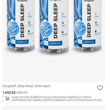
Zengana®, Deep Sleep, 3x 60 kapslí
1 452 Kč
1 650 Kč
Deep Sleep je prvním doplňkem stravy tohoto typu. Kombinace složení
napomáhá hluboké fázi spánku (nREM). Komplexní večerní formule pro chvíle,
když potřebuješ zpomalit, zklidnit hlavu a připravit tělo na kvalitní
spánek. Spánek je klíčový pro regeneraci těla i mysli a vytváří dobrý základ pro
lepší fungování během následujícího dne. Stačí 2 kapsle 30–60 minut před