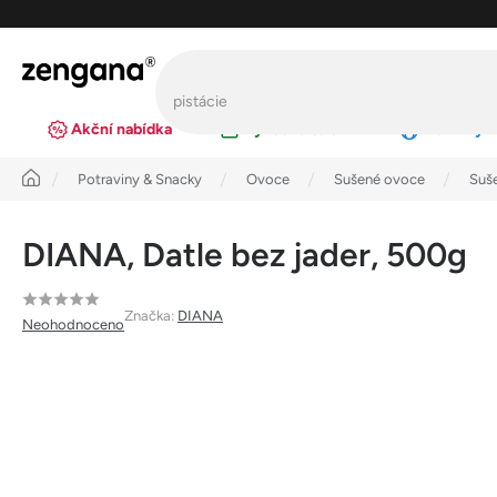
Přejít
na
obsah
Akční nabídka
Výhodná balení
Novinky
Úvod
Potraviny & Snacky
Ovoce
Sušené ovoce
Suše
DIANA, Datle bez jader, 500g
Průměrné
Značka:
DIANA
Neohodnoceno
hodnocení
produktu
je
0,0
z
5
hvězdiček.