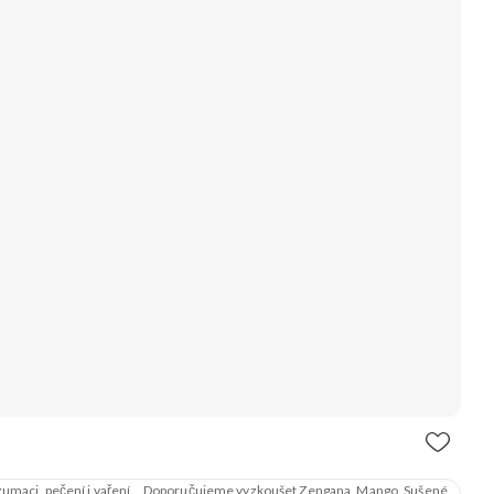
konzumaci, pečení i vaření. Doporučujeme vyzkoušet Zengana, Mango, Sušené