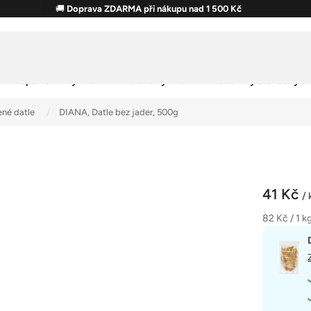
🚚
Doprava ZDARMA při nákupu nad 1 500 Kč
Sportovní výživa
Zdravá výživa
Potraviny & Snacky
né datle
DIANA, Datle bez jader, 500g
41 Kč
/ 
Měrná
82 Kč / 1 k
cena: