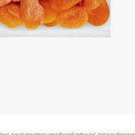
anlivost. Jsou zdrojem vlákniny a mají přirozeně sladkou chuť. Hodí se na přímou 