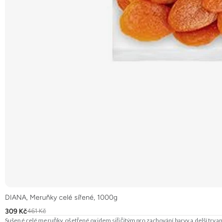
DIANA, Meruňky celé sířené, 1000g
309 Kč
461 Kč
Sušené celé meruňky, ošetřené oxidem siřičitým pro zachování barvy a delší trv