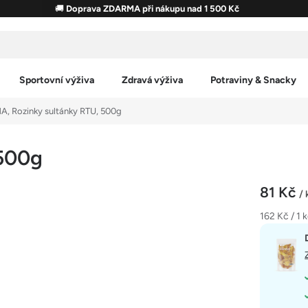
🚚
Doprava ZDARMA při nákupu nad 1 500 Kč
Sportovní výživa
Zdravá výživa
Potraviny & Snacky
A, Rozinky sultánky RTU, 500g
 500g
81 Kč
/ 
Měrná
162 Kč / 1 
cena: