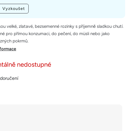
Vyzkoušet
sou velké, zlatavé, bezsemenné rozinky s příjemně sladkou chutí.
né pro přímou konzumaci, do pečení, do müsli nebo jako
ůzných pokrmů.
nformace
tálně nedostupné
 doručení