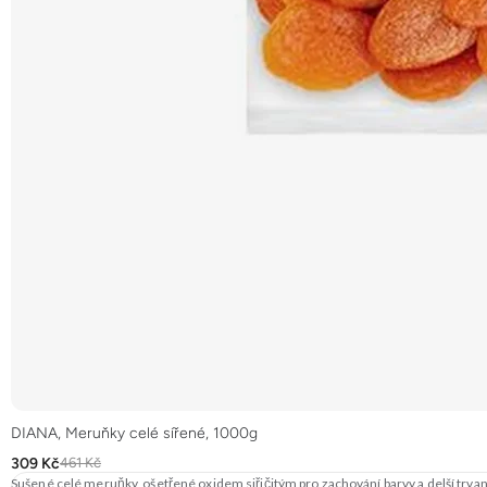
DIANA, Meruňky celé sířené, 1000g
309 Kč
461 Kč
Sušené celé meruňky, ošetřené oxidem siřičitým pro zachování barvy a delší trv