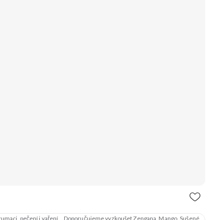
konzumaci, pečení i vaření. Doporučujeme vyzkoušet Zengana, Mango, Sušené