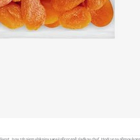
anlivost. Jsou zdrojem vlákniny a mají přirozeně sladkou chuť. Hodí se na přímou 