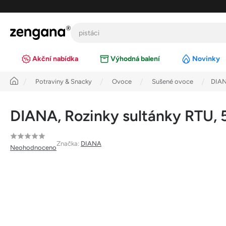
Přejít
na
obsah
Akční nabídka
Výhodná balení
Novinky
Úvod
Potraviny & Snacky
Ovoce
Sušené ovoce
DIAN
DIANA, Rozinky sultánky RTU,
Průměrné
Značka:
DIANA
Neohodnoceno
hodnocení
produktu
je
0,0
z
5
hvězdiček.