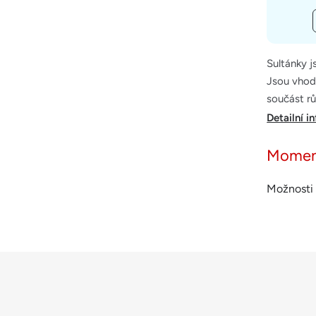
Sultánky j
Jsou vhod
součást r
Detailní i
Momen
Možnosti