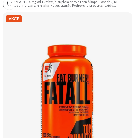
Arginin AKG 1000 mg od Extrifit je suplement ve formě kapslí, obsahující
aminokyselinu L-arginin-alfa-ketoglutarát. Podporuje produkci oxidu
dusnatého (NO), což vede k lepšímu prokrvení svalů, jejich zásobení živinami a
tzv. „napumpování“ během tréninku. Doporučujeme vyzkoušet Zengana, BCAA
4:1:1 Prémiová kvalita Vysoký poměr BCAA Výhodná cena Vyzkoušet
AKCE