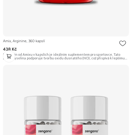
Amix, Arginine, 360 kapslí
438 Kč
L-Arginin od Amixu v kapslích je ideálním suplementem pro sportovce. Tato
aminokyselina podporuje tvorbu oxidu dusnatého (NO), což přispívá k lepšímu
prokrvení svalů, jejich zásobení živinami a kyslíkem, a tím i k efektivnějšímu
tréninku a regeneraci. Doporučujeme vyzkoušet Zengana, BCAA 4:1:1
Prémiová kvalita Vysoký poměr BCAA Výhodná cena Vyzkoušet