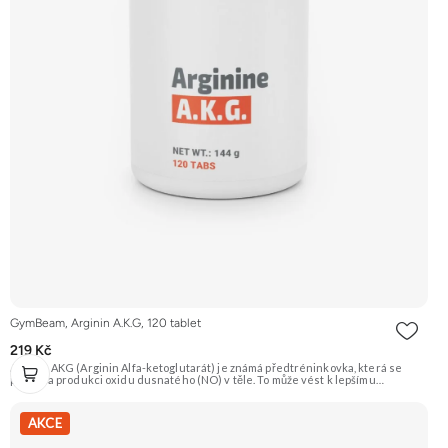
GymBeam, Arginin A.K.G, 120 tablet
219 Kč
Arginin AKG (Arginin Alfa-ketoglutarát) je známá předtréninkovka, která se
podílí na produkci oxidu dusnatého (NO) v těle. To může vést k lepšímu
prokrvení svalů, a tím i efektivnějšímu přísunu živin a kyslíku. Produkt je vhodný
i pro vegany. Doporučujeme vyzkoušet Zengana, BCAA 4:1:1 Prémiová kvalita
Vysoký poměr BCAA Výhodná cena Vyzkoušet
AKCE