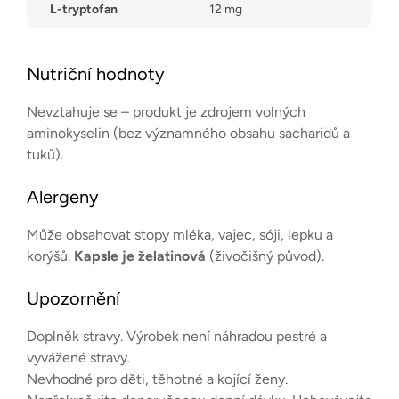
L-tryptofan
12 mg
Nutriční hodnoty
Nevztahuje se – produkt je zdrojem volných
aminokyselin (bez významného obsahu sacharidů a
tuků).
Alergeny
Může obsahovat stopy mléka, vajec, sóji, lepku a
korýšů.
Kapsle je želatinová
(živočišný původ).
Upozornění
Doplněk stravy. Výrobek není náhradou pestré a
vyvážené stravy.
Nevhodné pro děti, těhotné a kojící ženy.