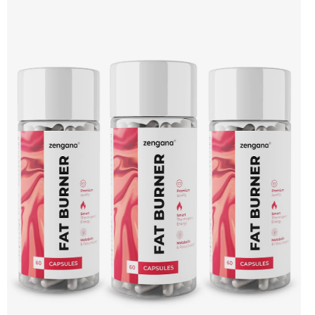
BioPerine® zajišťuje lepší vstřebatelnost všech aktivních látek. 🔥 Termogenní
efekt ⚡ Energie na trénink 🧠 Ostrý fokus 🔋 Rychlý nástup 💊 BioPerine® 🌱
Vegan kapsle