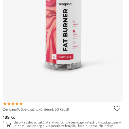
Zengana®, Spalovač tuků, denní, 60 kapslí
189 Kč
Silný a chytrý spalovač tuků, který kombinuje termogenní extrakty, adaptogeny
a přírodní stimulaci energie. Obsahuje zelený čaj, kofein, kapsaicin, hořký