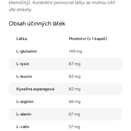
křemičitý).
Konkrétní pomocné látky se mohou lišit
dle etikety.
Obsah účinných látek
Látka
Množství (v 1 kapsli)
L-glutamin
149 mg
L-lysin
87 mg
L-leucin
82 mg
Kyselina asparagová
82 mg
L-arginin
68 mg
L-alanin
67 mg
L-valin
57 mg