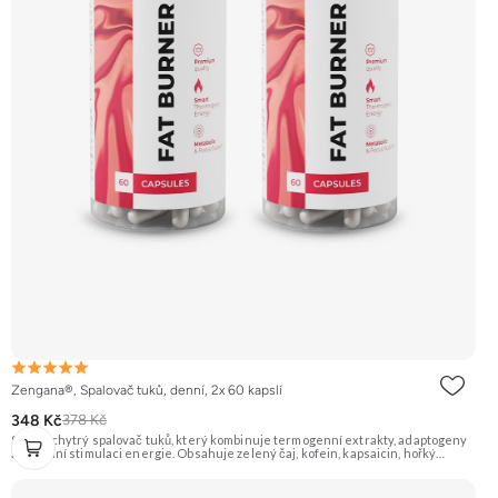
Zengana®, Spalovač tuků, denní, 2x 60 kapslí
348 Kč
378 Kč
Silný a chytrý spalovač tuků, který kombinuje termogenní extrakty, adaptogeny
a přírodní stimulaci energie. Obsahuje zelený čaj, kofein, kapsaicin, hořký
pomeranč, guaranu a Coleus forskohlii pro maximální podporu
metabolismu. Rhodiola rosea pomáhá zvyšovat odolnost proti únavě, zatímco L-
tyrosin a ženšen podporují fokus, motivaci a stabilní energii bez výkyvů.