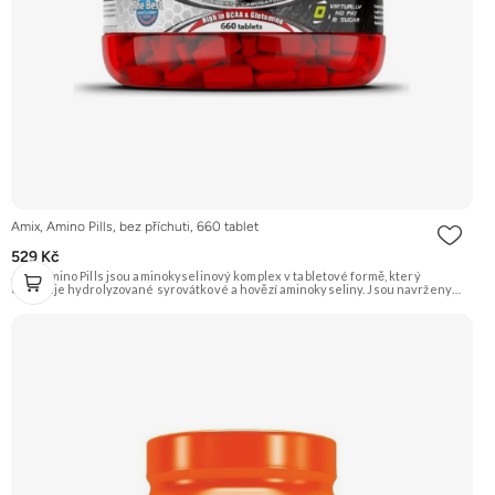
Amix, Amino Pills, bez příchuti, 660 tablet
529 Kč
Amix Amino Pills jsou aminokyselinový komplex v tabletové formě, který
obsahuje hydrolyzované syrovátkové a hovězí aminokyseliny. Jsou navrženy
pro podporu regenerace a růstu svalové hmoty po náročném tréninku.
Doporučujeme vyzkoušet Zengana, BCAA 4:1:1 Prémiová kvalita Vysoký poměr
BCAA Výhodná cena Vyzkoušet