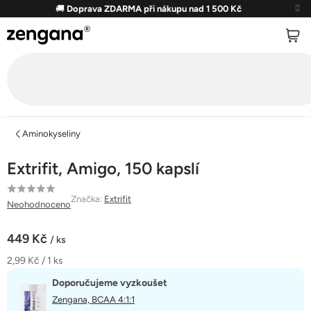
Přejít
🚚
Doprava ZDARMA při nákupu nad 1 500 Kč
na
obsah
Aminokyseliny
Extrifit, Amigo, 150 kapslí
Průměrné
Značka:
Extrifit
Neohodnoceno
hodnocení
produktu
449 Kč
/ ks
je
Měrná
2,99 Kč / 1 ks
0,0
cena:
z
Doporučujeme vyzkoušet
5
Zengana, BCAA 4:1:1