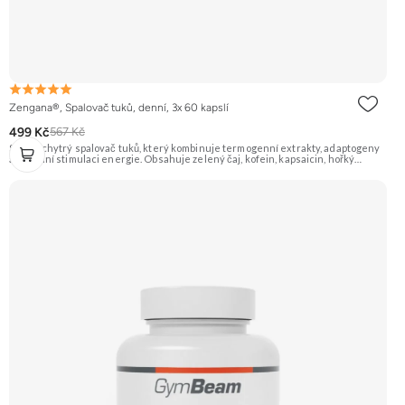
Zengana®, Spalovač tuků, denní, 3x 60 kapslí
499 Kč
567 Kč
Silný a chytrý spalovač tuků, který kombinuje termogenní extrakty, adaptogeny
a přírodní stimulaci energie. Obsahuje zelený čaj, kofein, kapsaicin, hořký
pomeranč, guaranu a Coleus forskohlii pro maximální podporu
metabolismu. Rhodiola rosea pomáhá zvyšovat odolnost proti únavě, zatímco L-
tyrosin a ženšen podporují fokus, motivaci a stabilní energii bez výkyvů.
BioPerine® zajišťuje lepší vstřebatelnost všech aktivních látek. 🔥 Termogenní
efekt ⚡ Energie na trénink 🧠 Ostrý fokus 🔋 Rychlý nástup 💊 BioPerine® 🌱
Vegan kapsle