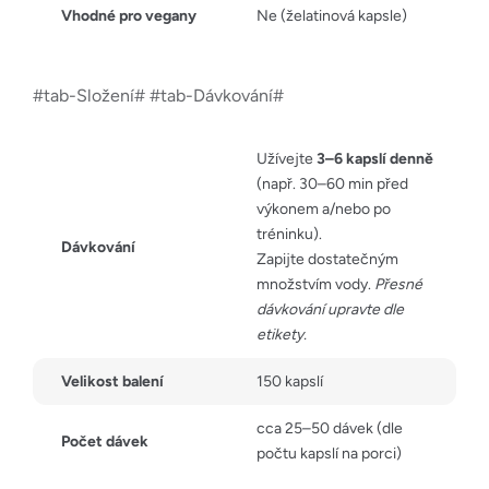
Vhodné pro vegany
Ne (želatinová kapsle)
#tab-Složení# #tab-Dávkování#
Užívejte
3–6 kapslí denně
(např. 30–60 min před
výkonem a/nebo po
tréninku).
Dávkování
Zapijte dostatečným
množstvím vody.
Přesné
dávkování upravte dle
etikety.
Velikost balení
150 kapslí
cca 25–50 dávek (dle
Počet dávek
počtu kapslí na porci)