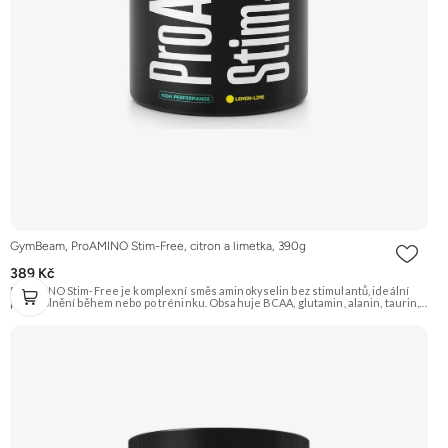
GymBeam, ProAMINO Stim-Free, citron a limetka, 390g
389 Kč
ProAMINO Stim-Free je komplexní směs aminokyselin bez stimulantů, ideální
pro doplnění během nebo po tréninku. Obsahuje BCAA, glutamin, alanin, taurin,
citrulin, beta-alanin, arginin a je obohacen o vitamíny a minerály. Příchuť Citron a
limetka. Doporučujeme vyzkoušet Zengana, BCAA 4:1:1 Prémiová kvalita
Vysoký poměr BCAA Výhodná cena Vyzkoušet