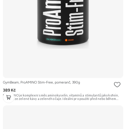
GymBeam, ProAMINO Stim-Free, pomeranč, 390g
389 Kč
ProAMINO je komplexní směs aminokyselin, vitamínů a stimulantů jako kofein,
extrakt ze zelené kávy a zeleného čaje. Ideální pro použití před nebo během
tréninku pro zvýšení energie, koncentrace a podporu regenerace. Příchuť
Pomeranč. Doporučujeme vyzkoušet Zengana, BCAA 4:1:1 Prémiová kvalita
Vysoký poměr BCAA Výhodná cena Vyzkoušet