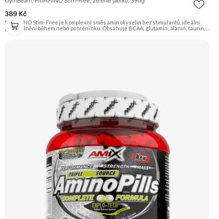
GymBeam, ProAMINO Stim-Free, zelené jablko, 390g
389 Kč
ProAMINO Stim-Free je komplexní směs aminokyselin bez stimulantů, ideální
pro doplnění během nebo po tréninku. Obsahuje BCAA, glutamin, alanin, taurin,
citrulin, beta-alanin, arginin a je obohacen o vitamíny a minerály. Příchuť Zelené
jablko. Doporučujeme vyzkoušet Zengana, BCAA 4:1:1 Prémiová kvalita Vysoký
poměr BCAA Výhodná cena Vyzkoušet