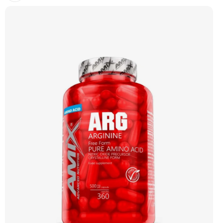
pomeranč, guaranu a Coleus forskohlii pro maximální podporu
metabolismu. Rhodiola rosea pomáhá zvyšovat odolnost proti únavě, zatímco L-
tyrosin a ženšen podporují fokus, motivaci a stabilní energii bez výkyvů.
BioPerine® zajišťuje lepší vstřebatelnost všech aktivních látek. 🔥 Termogenní
efekt ⚡ Energie na trénink 🧠 Ostrý fokus 🔋 Rychlý nástup 💊 BioPerine® 🌱
Vegan kapsle