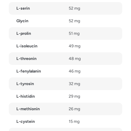
L-serin
52 mg
Glycin
52 mg
L-prolin
51 mg
L-isoleucin
49 mg
L-threonin
48 mg
L-fenylalanin
46 mg
L-tyrosin
32 mg
L-histidin
29 mg
L-methionin
26 mg
L-cystein
15 mg