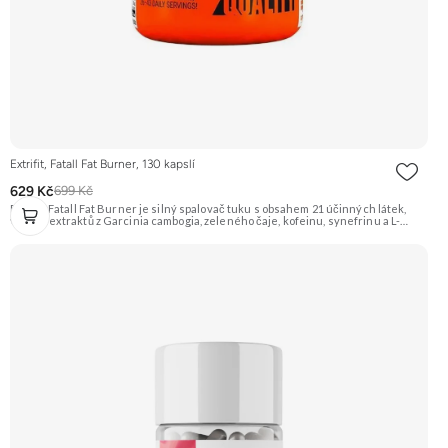
Extrifit, Fatall Fat Burner, 130 kapslí
629 Kč
699 Kč
Extrifit Fatall Fat Burner je silný spalovač tuku s obsahem 21 účinných látek,
včetně extraktů z Garcinia cambogia, zeleného čaje, kofeinu, synefrinu a L-
karnitinu. Je navržen pro podporu metabolismu tuků a energetického výdeje.
Doporučujeme vyzkoušet Zengana, Spalovač tuků, denní Prémiová kvalita
Komplexní složení Výhodná cena Veganské kapsle Vyzkoušet