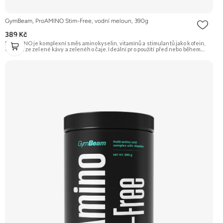
GymBeam, ProAMINO Stim-Free, vodní meloun, 390g
389 Kč
ProAMINO je komplexní směs aminokyselin, vitamínů a stimulantů jako kofein,
extrakt ze zelené kávy a zeleného čaje. Ideální pro použití před nebo během
tréninku pro zvýšení energie, koncentrace a podporu regenerace. Příchuť
Vodní meloun. Doporučujeme vyzkoušet Zengana, BCAA 4:1:1 Prémiová kvalita
Vysoký poměr BCAA Výhodná cena Vyzkoušet