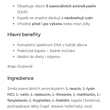
Obsahuje všech
9 esenciálních aminokyselin
(EAA)
Kapsle se snadno dávkují a
neobsahují cukr
Vhodné
před i po výkonu
nebo mezi jídly
Hlavní benefity
Kompletní spektrum EAA v každé dávce
Praktické kapsle – žádné míchání
Ideální do diety i objemu
#tab-Složení#
Ingredience
Směs esenciálních aminokyselin:
L-leucin, L-lysin
HCl, L-valin, L-isoleucin, L-threonin, L-methionin, L-
fenylalanin, L-tryptofan, L-histidin
; kapsle (želatina),
protispékavé látky (např. stearan hořečnatý, oxid