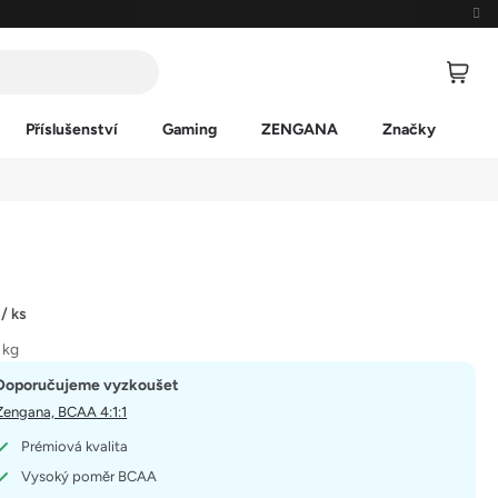
Příslušenství
Gaming
ZENGANA
Značky
č
/ ks
 kg
Doporučujeme vyzkoušet
Zengana, BCAA 4:1:1
Prémiová kvalita
Vysoký poměr BCAA