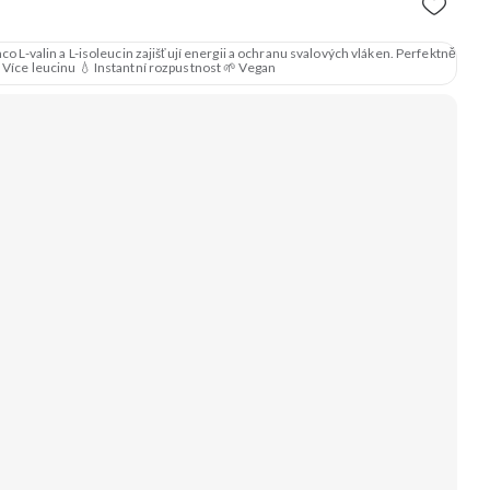
o L-valin a L-isoleucin zajišťují energii a ochranu svalových vláken. Perfektně
 Více leucinu 💧 Instantní rozpustnost 🌱 Vegan