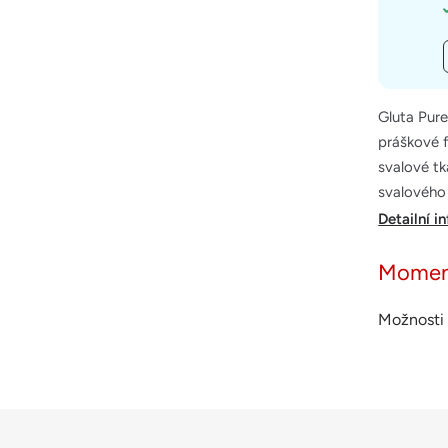
Gluta Pure
práškové f
svalové tk
svalového 
Detailní i
Momen
Možnosti