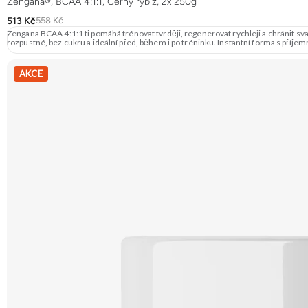
Zengana®, BCAA 4:1:1, Černý rybíz, 2x 250g
513 Kč
558 Kč
Zengana BCAA 4:1:1 ti pomáhá trénovat tvrději, regenerovat rychleji a chránit sval
rozpustné, bez cukru a ideální před, během i po tréninku. Instantní forma s příje
AKCE