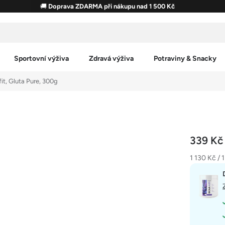
🚚
Doprava ZDARMA při nákupu nad 1 500 Kč
Sportovní výživa
Zdravá výživa
Potraviny & Snacky
fit, Gluta Pure, 300g
339 K
Měrná
1 130 Kč / 1
cena: