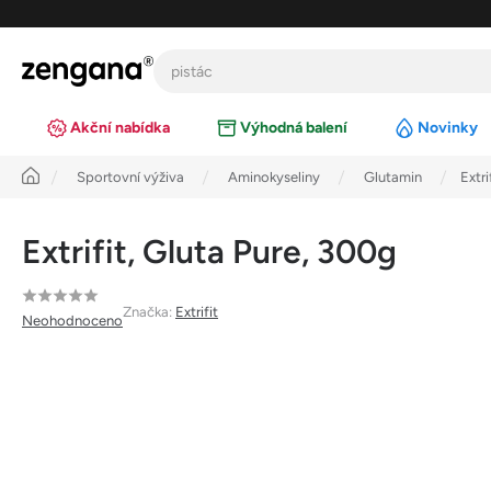
Přejít
na
obsah
Akční nabídka
Výhodná balení
Novinky
Úvod
Sportovní výživa
Aminokyseliny
Glutamin
Extri
Extrifit, Gluta Pure, 300g
Průměrné
Značka:
Extrifit
Neohodnoceno
hodnocení
produktu
je
0,0
z
5
hvězdiček.