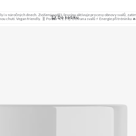
y i v náročných dnech. Zvýšený podíl L-leucinu aktivuje procesy obnovy svalů, zatímc
Do košíku
mnou chutí. Vegan friendly. 🧬 Poměr 4:1:1 💪 Ochrana svalů ⚡ Energie při tréninku 