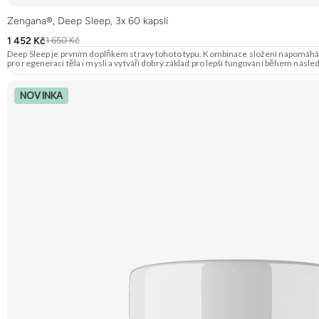
Zengana®, Deep Sleep, 3x 60 kapslí
1 452 Kč
1 650 Kč
Deep Sleep je prvním doplňkem stravy tohoto typu. Kombinace složení napomáhá hlub
pro regeneraci těla i mysli a vytváří dobrý základ pro lepší fungování během násl
Produkce melatoninu
NOVINKA