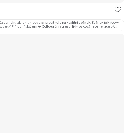
alit, zklidnit hlavu a připravit tělo na kvalitní spánek. Spánek je klíčový
elaxace 🌿 Přírodní složení ❤️ Odbourání stresu 🧠 Mozková regenerace 🌙