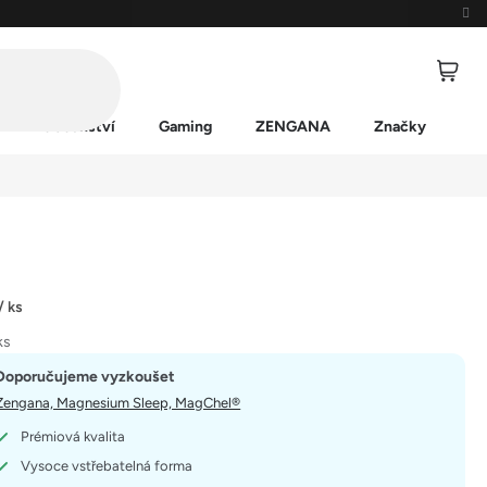
Příslušenství
Gaming
ZENGANA
Značky
/ ks
ks
Doporučujeme vyzkoušet
Zengana, Magnesium Sleep, MagChel®
Prémiová kvalita
Vysoce vstřebatelná forma