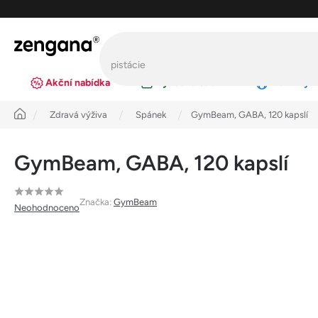
Přejít
na
obsah
Akční nabídka
Výhodná balení
Novinky
Úvod
Zdravá výživa
Spánek
GymBeam, GABA, 120 kapslí
GymBeam, GABA, 120 kapslí
Průměrné
Značka:
GymBeam
Neohodnoceno
hodnocení
produktu
je
0,0
z
5
hvězdiček.