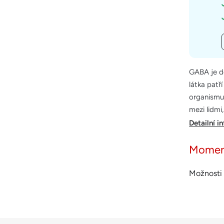
GABA je d
látka patř
organismu,
mezi lidmi
Detailní i
Momen
Možnosti