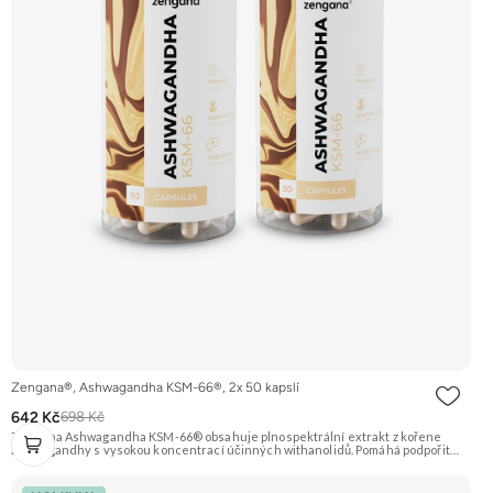
Zengana®, Ashwagandha KSM-66®, 2x 50 kapslí
642 Kč
698 Kč
Zengana Ashwagandha KSM-66® obsahuje plnospektrální extrakt z kořene
ashwagandhy s vysokou koncentrací účinných withanolidů. Pomáhá podpořit
odolnost vůči stresu, psychickou rovnováhu, kvalitu spánku a vitalitu
organismu. Prémiová kvalita potvrzená značkou KSM-66® – zlatým standardem
mezi extrakty z ashwagandhy. Vegan kapsle, bez zbytečných přísad. 🌿 KSM-66®