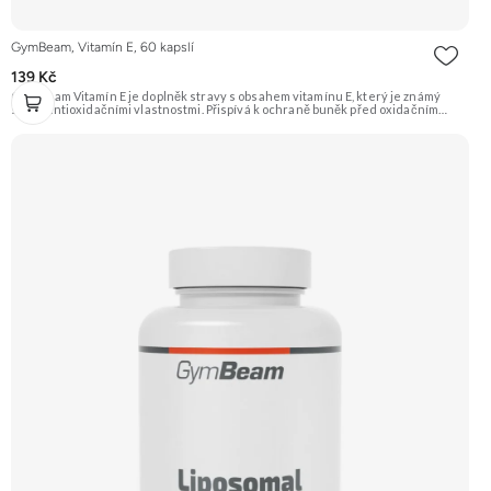
GymBeam, Vitamín E, 60 kapslí
139 Kč
GymBeam Vitamín E je doplněk stravy s obsahem vitamínu E, který je známý
svými antioxidačními vlastnostmi. Přispívá k ochraně buněk před oxidačním
stresem způsobeným volnými radikály. Doporučujeme vyzkoušet Zengana,
Vitality Complex Prémiová kvalita 15 klíčových vitamínů a minerálů Obohaceno o
bylinné extrakty Výhodná cena Vegan kapsle Vyzkoušet