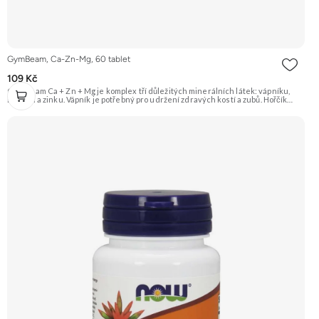
GymBeam, Ca-Zn-Mg, 60 tablet
109 Kč
GymBeam Ca + Zn + Mg je komplex tří důležitých minerálních látek: vápníku,
hořčíku a zinku. Vápník je potřebný pro udržení zdravých kostí a zubů. Hořčík
přispívá ke snížení únavy a vyčerpání. Zinek podporuje správnou funkci
imunitního systému a udržení normální hladiny testosteronu v krvi.
Doporučujeme vyzkoušet Zengana, Multiminerál Prémiová kvalita 11 klíčových
minerálů Výhodná cena Vegan kapsle Vyzkoušet