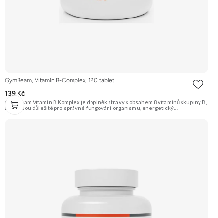
GymBeam, Vitamín B-Complex, 120 tablet
139 Kč
GymBeam Vitamín B Komplex je doplněk stravy s obsahem 8 vitamínů skupiny B,
které jsou důležité pro správné fungování organismu, energetický
metabolismus a nervový systém. Je vhodný pro vegany. Doporučujeme
vyzkoušet Zengana, Vitality Complex Prémiová kvalita 15 klíčových vitamínů a
minerálů Obohaceno o bylinné extrakty Výhodná cena Vegan kapsle Vyzkoušet