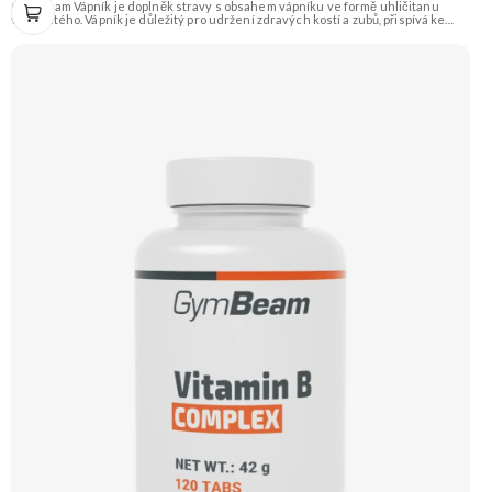
GymBeam Vápník je doplněk stravy s obsahem vápníku ve formě uhličitanu
vápenatého. Vápník je důležitý pro udržení zdravých kostí a zubů, přispívá ke
správnému fungování svalů a normální srážlivosti krve. Je ve formě tablet a
vhodný i pro vegany. Doporučujeme vyzkoušet Zengana, Multiminerál
Prémiová kvalita 11 klíčových minerálů Výhodná cena Vegan kapsle Vyzkoušet