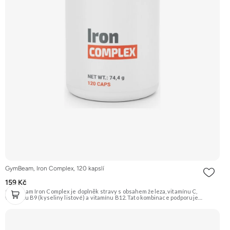
GymBeam, Iron Complex, 120 kapslí
159 Kč
GymBeam Iron Complex je doplněk stravy s obsahem železa, vitamínu C,
vitamínu B9 (kyseliny listové) a vitamínu B12. Tato kombinace podporuje
správnou funkci imunity, tvorbu červených krvinek a přispívá ke snížení únavy
a vyčerpání. Vitamín C navíc zvyšuje vstřebatelnost železa. Je vhodný pro
vegany. Doporučujeme vyzkoušet Zengana, Multiminerál Prémiová kvalita 11
klíčových minerálů Výhodná cena Vegan kapsle Vyzkoušet