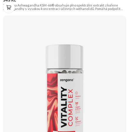
349 Kč
Zengana Ashwagandha KSM-66® obsahuje plnospektrální extrakt z kořene
ashwagandhy s vysokou koncentrací účinných withanolidů. Pomáhá podpořit
odolnost vůči stresu, psychickou rovnováhu, kvalitu spánku a vitalitu
organismu. Prémiová kvalita potvrzená značkou KSM-66® – zlatým standardem
mezi extrakty z ashwagandhy. Vegan kapsle, bez zbytečných přísad. 🌿 KSM-66®
extrakt 🧠 Mentální rovnováha 😌 Odolnost vůči stresu ⚡ Stabilní energie 💪
Výkon pod tlakem 🌱 Vegan kapsle