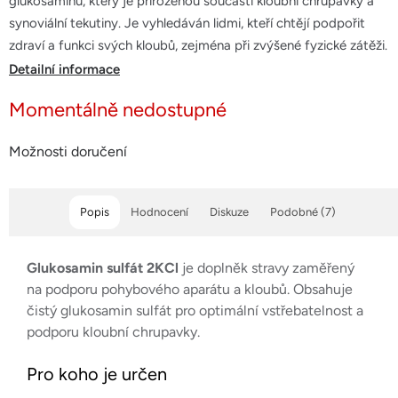
glukosaminu, který je přirozenou součástí kloubní chrupavky a
5
synoviální tekutiny. Je vyhledáván lidmi, kteří chtějí podpořit
hvězdiček.
zdraví a funkci svých kloubů, zejména při zvýšené fyzické zátěži.
Detailní informace
Momentálně nedostupné
Možnosti doručení
Popis
Hodnocení
Diskuze
Podobné (7)
Glukosamin sulfát 2KCl
je doplněk stravy zaměřený
na podporu pohybového aparátu a kloubů. Obsahuje
čistý glukosamin sulfát pro optimální vstřebatelnost a
podporu kloubní chrupavky.
Pro koho je určen