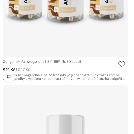
Zengana®, Ashwagandha KSM-66®, 3x 50 kapslí
921 Kč
1 047 Kč
Zengana Ashwagandha KSM-66® obsahuje plnospektrální extrakt z kořene
ashwagandhy s vysokou koncentrací účinných withanolidů. Pomáhá podpořit
odolnost vůči stresu, psychickou rovnováhu, kvalitu spánku a vitalitu
organismu. Prémiová kvalita potvrzená značkou KSM-66® – zlatým standardem
mezi extrakty z ashwagandhy. Vegan kapsle, bez zbytečných přísad. 🌿 KSM-66®
extrakt 🧠 Mentální rovnováha 😌 Odolnost vůči stresu ⚡ Stabilní energie 💪
Výkon pod tlakem 🌱 Vegan kapsle