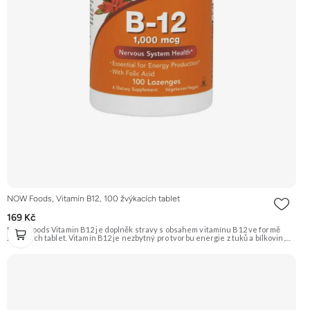
NOW Foods, Vitamín B12, 100 žvýkacích tablet
169 Kč
NOW Foods Vitamin B12 je doplněk stravy s obsahem vitamínu B12 ve formě
žvýkacích tablet. Vitamín B12 je nezbytný pro tvorbu energie z tuků a bílkovin,
podporuje zdravý nervový systém a je klíčový pro syntézu DNA a tvorbu
červených krvinek. Doporučujeme vyzkoušet Zengana, Vitality Complex
Prémiová kvalita 15 klíčových vitamínů a minerálů Obohaceno o bylinné extrakty
Výhodná cena Vegan kapsle Vyzkoušet