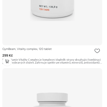
GymBeam, Vitality complex, 120 tablet
299 Kč
Multivitamin Vitality Complex je komplexní doplněk stravy obsahující kombinaci
pečlivě vybraných složek. Zahrnuje spektrum vitamínů, minerálů, antioxidantů a
dalších aktivních látek pro podporu celkového zdraví, imunity, energie a vitality.
Obsahuje například koenzym Q10, cholin a extrakty z ginkgo biloby a přesličky
rolní. Doporučujeme vyzkoušet Zengana, Vitality Complex Prémiová kvalita 15
klíčových vitamínů a minerálů Obohaceno o bylinné extrakty Výhodná cena
Vegan kapsle Vyzkoušet