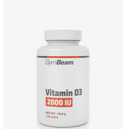
během dne, kdy potřebujete povzbudit. Doporučujeme vyzkoušet Zengana,
Vitality Complex Prémiová kvalita 15 klíčových vitamínů a minerálů Obohaceno o
bylinné extrakty Výhodná cena Vegan kapsle Vyzkoušet