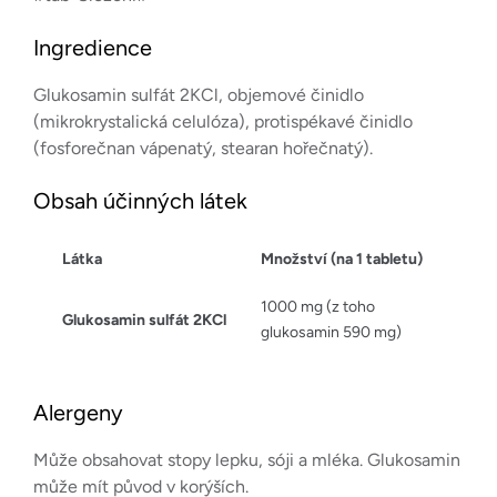
Ingredience
Glukosamin sulfát 2KCl, objemové činidlo
(mikrokrystalická celulóza), protispékavé činidlo
(fosforečnan vápenatý, stearan hořečnatý).
Obsah účinných látek
Látka
Množství (na 1 tabletu)
1000 mg (z toho
Glukosamin sulfát 2KCl
glukosamin 590 mg)
Alergeny
Může obsahovat stopy lepku, sóji a mléka. Glukosamin
může mít původ v korýších.