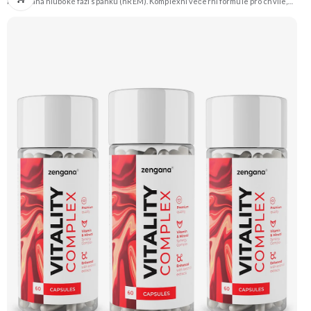
napomáhá hluboké fázi spánku (nREM). Komplexní večerní formule pro chvíle,
když potřebuješ zpomalit, zklidnit hlavu a připravit tělo na kvalitní
spánek. Spánek je klíčový pro regeneraci těla i mysli a vytváří dobrý základ pro
lepší fungování během následujícího dne. Stačí 2 kapsle 30–60 minut před
spaním. 💤 Vyšší kvalita spánku 🧘 Relaxace 🌿 Přírodní složení ❤️ Odbourání
stresu 🧠 Mozková regenerace 🌙 Produkce melatoninu