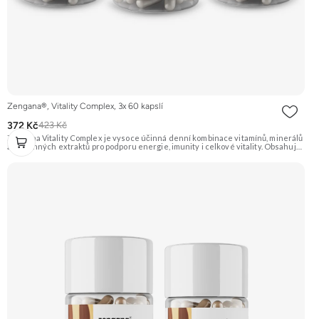
Zengana®, Vitality Complex, 3x 60 kapslí
372 Kč
423 Kč
Zengana Vitality Complex je vysoce účinná denní kombinace vitamínů, minerálů
a rostlinných extraktů pro podporu energie, imunity i celkové vitality. Obsahuje
silné chelátové formy minerálů, aktivní formy vitamínů a extrakty z ženšenu,
rodioly, kurkumy a zázvoru. Jedna dávka denně pokryje klíčové nutriční potřeby
a pomáhá tělu lépe fungovat v náročném období. Vegan kapsle, bez zbytečných
přísad. 🧬 15+ aktivních látek ⚡ Denní energie 🛡 Silná imunita 🧠 Mentální výkon
💊 Q10 & extrakty 🌱 Vegan kapsle