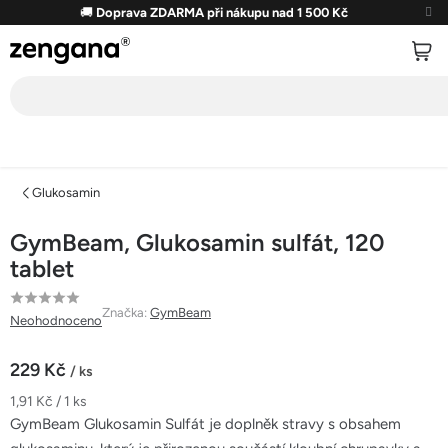
Přejít
🚚
Doprava ZDARMA při nákupu nad 1 500 Kč
na
obsah
Glukosamin
GymBeam, Glukosamin sulfát, 120
tablet
Průměrné
Značka:
GymBeam
Neohodnoceno
hodnocení
produktu
229 Kč
/ ks
je
Měrná
1,91 Kč / 1 ks
0,0
cena:
GymBeam Glukosamin Sulfát je doplněk stravy s obsahem
z