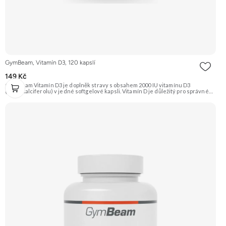
GymBeam, Vitamín D3, 120 kapslí
149 Kč
GymBeam Vitamín D3 je doplněk stravy s obsahem 2000 IU vitamínu D3
(cholekalciferolu) v jedné softgelové kapsli. Vitamín D je důležitý pro správné
fungování imunitního systému, zdraví kostí a zubů a pro udržení optimální
funkce svalů. Doporučujeme vyzkoušet Zengana, Vitamin D3+K2 Prémiová
kvalita Vysoká hodnota UI Výhodná cena Vyzkoušet