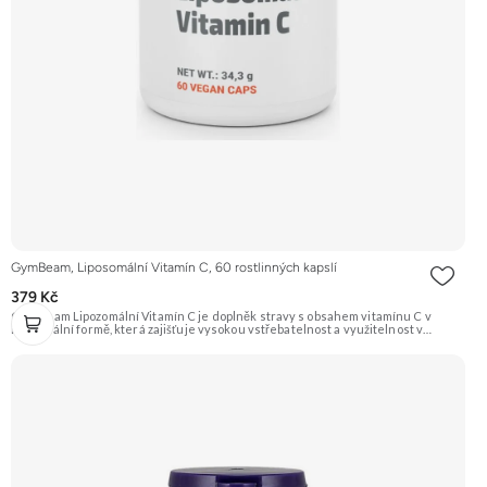
GymBeam, Liposomální Vitamín C, 60 rostlinných kapslí
379 Kč
GymBeam Lipozomální Vitamín C je doplněk stravy s obsahem vitamínu C v
lipozomální formě, která zajišťuje vysokou vstřebatelnost a využitelnost v
organismu. Podporuje správnou funkci imunitního systému, přispívá ke snížení
únavy a chrání buňky před oxidačním stresem. Je vhodný pro vegany.
Doporučujeme vyzkoušet Zengana, Liposomální Vitamin C Prémiová kvalita
Liposomální vysoce vstřebatelná forma Výhodná cena Vegan kapsle Vyzkoušet