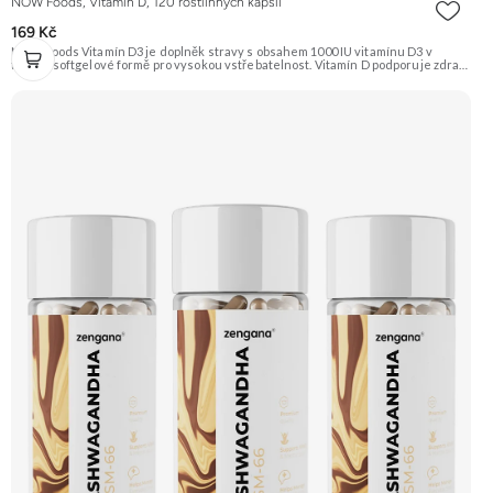
NOW Foods, Vitamín D, 120 rostlinných kapslí
169 Kč
NOW Foods Vitamín D3 je doplněk stravy s obsahem 1000 IU vitamínu D3 v
tekuté softgelové formě pro vysokou vstřebatelnost. Vitamín D podporuje zdraví
kostí, zubů a správnou funkci imunitního systému. Je klíčový pro vstřebávání
vápníku v těle. Doporučujeme vyzkoušet Zengana, Vitamin D3+K2 Prémiová
kvalita Vysoká hodnota UI Výhodná cena Vyzkoušet