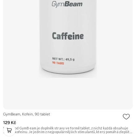
GymBeam, Kofein, 90 tablet
129 Kč
Kofein od GymBeam je doplněk stravy ve formě tablet, z nichž každá obsahuje
200 mg kofeinu. Je jedním z nejpopulárnějších stimulantů, který pomáhá zlepšit
koncentraci, bdělost a oddálit únavu. Je ideální před tréninkem nebo kdykoliv