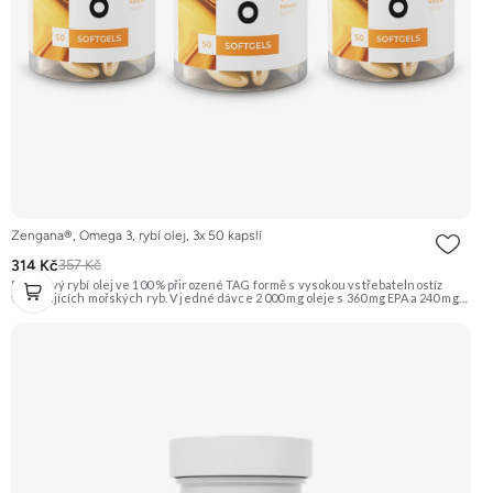
Zengana®, Omega 3, rybí olej, 3x 50 kapslí
314 Kč
357 Kč
Prémiový rybí olej ve 100 % přirozené TAG formě s vysokou vstřebatelnostíz
volně žijících mořských ryb. V jedné dávce 2 000 mg oleje s 360 mg EPA a 240 mg
DHA, které přispívají k normální činnosti srdce, mozku a zraku. Obohaceno o
vitamin E (D-α-tokoferol) pro ochranu oleje před oxidací. Čisté složení bez GMO
a zbytečných přísad – pouze to, co tělo skutečně potřebuje. 🐟 TAG forma ❤️
Srdce 🧠 Mozek 👁 Zrak 💊 EPA & DHA 🌿 Vysoká čistota