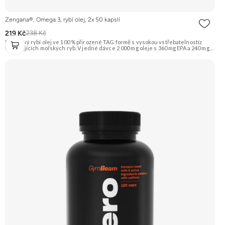
Zengana®, Omega 3, rybí olej, 2x 50 kapslí
219 Kč
238 Kč
Prémiový rybí olej ve 100 % přirozené TAG formě s vysokou vstřebatelnostíz
volně žijících mořských ryb. V jedné dávce 2 000 mg oleje s 360 mg EPA a 240 mg
DHA, které přispívají k normální činnosti srdce, mozku a zraku. Obohaceno o
vitamin E (D-α-tokoferol) pro ochranu oleje před oxidací. Čisté složení bez GMO
a zbytečných přísad – pouze to, co tělo skutečně potřebuje. 🐟 TAG forma ❤️
Srdce 🧠 Mozek 👁 Zrak 💊 EPA & DHA 🌿 Vysoká čistota