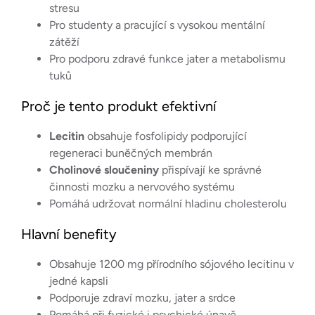
stresu
Pro studenty a pracující s vysokou mentální
zátěží
Pro podporu zdravé funkce jater a metabolismu
tuků
Proč je tento produkt efektivní
Lecitin
obsahuje fosfolipidy podporující
regeneraci buněčných membrán
Cholinové sloučeniny
přispívají ke správné
činnosti mozku a nervového systému
Pomáhá udržovat normální hladinu cholesterolu
Hlavní benefity
Obsahuje 1200 mg přírodního sójového lecitinu v
jedné kapsli
Podporuje zdraví mozku, jater a srdce
Pomáhá při fyzické i psychické únavě