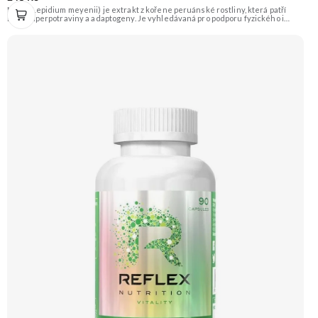
Maca (Lepidium meyenii) je extrakt z kořene peruánské rostliny, která patří
mezi superpotraviny a adaptogeny. Je vyhledávaná pro podporu fyzického i
duševního zdraví, energie, vitality a libida. Produkt je ve formě veganských
kapslí. Doporučujeme vyzkoušet Zengana, Pre-workout Prémiová kvalita
Obohaceno o adaptogeny Účinné složení Výhodná cena Vyzkoušet