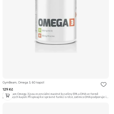
GymBeam, Omega 3, 60 kapslí
129 Kč
GymBeam Omega 3 jsou esenciální mastné kyseliny EPA a DHA ve formě
praktických kapslí. Přispívají ke správné funkci srdce, zatímco DHA podporuje i
správnou funkci mozku a udržení dobrého zraku. Každá dávka obsahuje 2000 mg
rybího oleje s 360 mg EPA a 240 mg DHA, doplněno o vitamín E. Doporučujeme
vyzkoušet ZENGANA, Omega 3, rybí olej Prémiová kvalita Přirozená forma
Výhodná cena Vyzkoušet