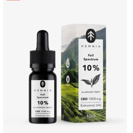
Omega 3, rybí olej Prémiová kvalita Přirozená forma Výhodná cena Vyzkoušet