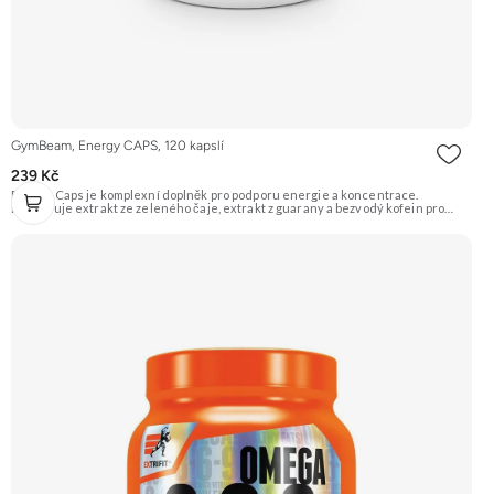
GymBeam, Energy CAPS, 120 kapslí
239 Kč
Energy Caps je komplexní doplněk pro podporu energie a koncentrace.
Kombinuje extrakt ze zeleného čaje, extrakt z guarany a bezvodý kofein pro
maximální stimulační efekt. Je vhodný pro sportovce i nesportovce, kteří
potřebují povzbudit fyzickou i psychickou výkonnost. Doporučujeme vyzkoušet
Zengana, Pre-workout Prémiová kvalita Obohaceno o adaptogeny Účinné
složení Výhodná cena Vyzkoušet