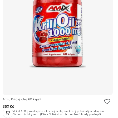
Amix, Krilový olej, 60 kapslí
352 Kč
Amix Krill Oil 1000 jsou kapsle s krilovým olejem, který je bohatým zdrojem
omega-3 mastných kyselin (EPA a DHA) vázaných na fosfolipidy pro lepší
vstřebatelnost. Obsahuje také přírodní antioxidant astaxantin. Podporuje zdraví