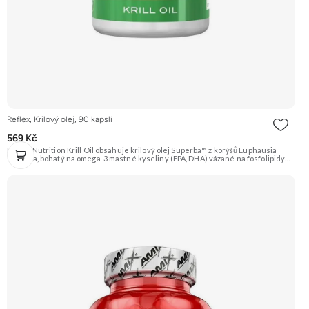
Reflex, Krilový olej, 90 kapslí
569 Kč
Reflex Nutrition Krill Oil obsahuje krilový olej Superba™ z korýšů Euphausia
superba, bohatý na omega-3 mastné kyseliny (EPA, DHA) vázané na fosfolipidy
pro lepší vstřebatelnost. Přirozeně obsahuje antioxidant astaxanthin.
Doporučujeme vyzkoušet ZENGANA, Omega 3, rybí olej Prémiová kvalita
Přirozená forma Výhodná cena Vyzkoušet