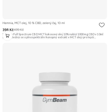
Hemnia, MCT olej, 10 % CBD, zelený čaj, 10 ml
398 Kč
499 Kč
Hemnia Full Spectrum CBD MCT kokosový olej 10% nabízí 1000 mg CBD v 10ml
balení. Jedná se o plnospektrální konopný extrakt v MCT oleji pro lepší
vstřebatelnost, s jemnou přírodní příchutí zeleného čaje. Vhodný pro podporu
celkové pohody. Doporučujeme vyzkoušet ZENGANA, Omega 3, rybí olej
Prémiová kvalita Přirozená forma Výhodná cena Vyzkoušet