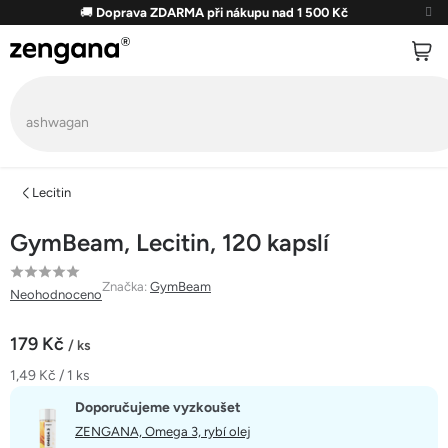
Přejít
🚚
Doprava ZDARMA při nákupu nad 1 500 Kč
na
obsah
Lecitin
GymBeam, Lecitin, 120 kapslí
Průměrné
Značka:
GymBeam
Neohodnoceno
hodnocení
produktu
179 Kč
/ ks
je
Měrná
1,49 Kč / 1 ks
0,0
cena:
z
Doporučujeme vyzkoušet
5
ZENGANA, Omega 3, rybí olej