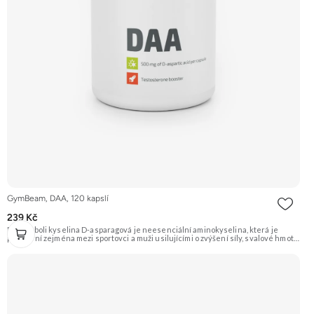
GymBeam, DAA, 120 kapslí
239 Kč
DAA neboli kyselina D-asparagová je neesenciální aminokyselina, která je
populární zejména mezi sportovci a muži usilujícími o zvýšení síly, svalové hmoty
a vitality. Je spojována s vlivem na hladinu testosteronu a plodnost. Produkt je
ve formě praktických kapslí. Doporučujeme vyzkoušet Zengana, Pre-workout
Prémiová kvalita Obohaceno o adaptogeny Účinné složení Výhodná cena
Vyzkoušet