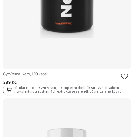
GymBeam, Nero, 120 kapslí
389 Kč
Spalovač tuku Nero od GymBeam je komplexní doplněk stravy s obsahem
kofeinu, L-karnitinu a rostlinných extraktů ze zeleného čaje, zelené kávy a
dalších. Je navržen pro podporu metabolismu tuků a zvýšení energetického
výdeje, ideální při hubnutí a fyzické aktivitě. Doporučujeme vyzkoušet
Zengana, Spalovač tuků, denní Prémiová kvalita Komplexní složení Výhodná
cena Veganské kapsle Vyzkoušet