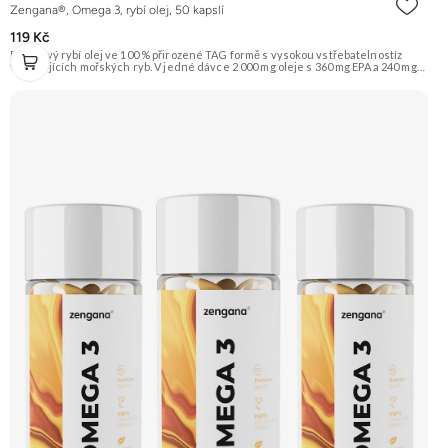
Zengana®, Omega 3, rybí olej, 50 kapslí
119 Kč
Prémiový rybí olej ve 100 % přirozené TAG formě s vysokou vstřebatelnostíz
volně žijících mořských ryb. V jedné dávce 2 000 mg oleje s 360 mg EPA a 240 mg
DHA, které přispívají k normální činnosti srdce, mozku a zraku. Obohaceno o
vitamin E (D-α-tokoferol) pro ochranu oleje před oxidací. Čisté složení bez GMO
a zbytečných přísad – pouze to, co tělo skutečně potřebuje. 🐟 TAG forma ❤️
Srdce 🧠 Mozek 👁 Zrak 💊 EPA & DHA 🌿 Vysoká čistota