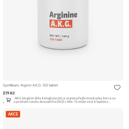
GymBeam, Arginin A.K.G, 120 tablet
219 Kč
Arginin AKG (Arginin Alfa-ketoglutarát) je známá předtréninkovka, která se
podílí na produkci oxidu dusnatého (NO) v těle. To může vést k lepšímu
prokrvení svalů, a tím i efektivnějšímu přísunu živin a kyslíku. Produkt je vhodný
i pro vegany. Doporučujeme vyzkoušet Zengana, BCAA 4:1:1 Prémiová kvalita
Vysoký poměr BCAA Výhodná cena Vyzkoušet
AKCE