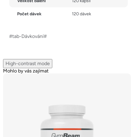
Velikost balení
120 kapslí
Počet dávek
120 dávek
#tab-Dávkování#
High-contrast mode
Mohlo by vás zajímat