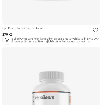
GymBeam, Krilový olej, 60 kapslí
279 Kč
Krilový olej od GymBeam je unikátní zdroj omega-3 mastných kyselin EPA a DHA
ve formě fosfolipidů, které zajišťují jejich lepší vstřebatelnost a využití v
organismu. Je také přirozeným zdrojem antioxidantu astaxantinu. Tento olej
pochází z malých korýšů (kril) žijících v nejčistších vodách Antarktidy.
Doporučujeme vyzkoušet ZENGANA, Omega 3, rybí olej Prémiová kvalita
Přirozená forma Výhodná cena Vyzkoušet