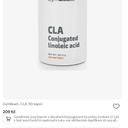
GymBeam, CLA, 90 kapslí
209 Kč
CLA od GymBeam jsou kapsle s obsahem konjugované kyseliny linolové (CLA),
která se řadí mezi funkční spalovače tuku a je oblíbeným doplňkem stravy při
redukčních dietách. Každá dávka poskytuje 1600 mg CLA. Doporučujeme
vyzkoušet ZENGANA, Omega 3, rybí olej Prémiová kvalita Přirozená forma