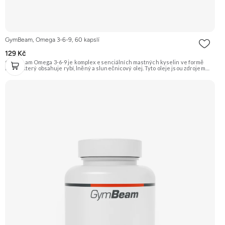
GymBeam, Omega 3-6-9, 60 kapslí
129 Kč
GymBeam Omega 3-6-9 je komplex esenciálních mastných kyselin ve formě
kapslí, který obsahuje rybí, lněný a slunečnicový olej. Tyto oleje jsou zdrojem
omega-3 (EPA, DHA, ALA), omega-6 (kyselina linolová) a omega-9 mastných
kyselin, které podporují zdraví srdce, mozku a zraku. Doporučujeme vyzkoušet
ZENGANA, Omega 3, rybí olej Prémiová kvalita Přirozená forma Výhodná cena
Vyzkoušet