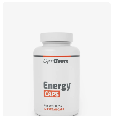
srdce, mozku a zraku. Doporučujeme vyzkoušet ZENGANA, Omega 3, rybí olej
Prémiová kvalita Přirozená forma Výhodná cena Vyzkoušet